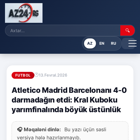
🔍
AZ
EN
RU
13.Fevral.2026
FUTBOL
Atletico Madrid Barcelonanı 4-0
darmadağın etdi: Kral Kuboku
yarımfinalında böyük üstünlük
🎧 Məqaləni dinlə:
Bu yazı üçün səsli
versiya hələ hazırlanmayıb.