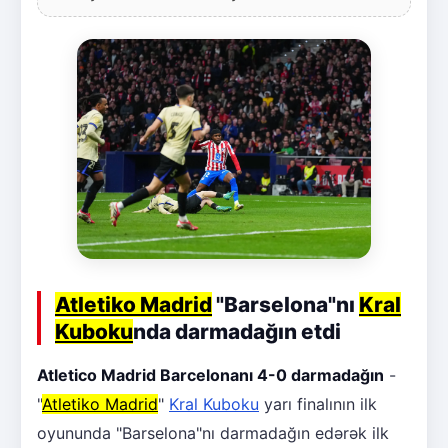
Atletiko Madrid
"Barselona"nı
Kral
Kuboku
nda darmadağın etdi
Atletico Madrid Barcelonanı 4-0 darmadağın
-
"
Atletiko Madrid
"
Kral Kuboku
yarı finalının ilk
oyununda "Barselona"nı darmadağın edərək ilk