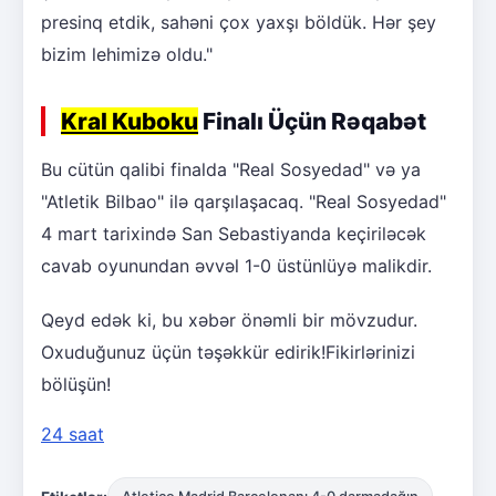
presinq etdik, sahəni çox yaxşı böldük. Hər şey
bizim lehimizə oldu."
Kral Kuboku
Finalı Üçün Rəqabət
Bu cütün qalibi finalda "Real Sosyedad" və ya
"Atletik Bilbao" ilə qarşılaşacaq. "Real Sosyedad"
4 mart tarixində San Sebastiyanda keçiriləcək
cavab oyunundan əvvəl 1-0 üstünlüyə malikdir.
Qeyd edək ki, bu xəbər önəmli bir mövzudur.
Oxuduğunuz üçün təşəkkür edirik!Fikirlərinizi
bölüşün!
24 saat