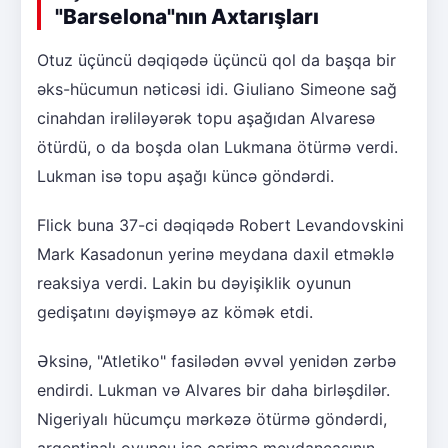
"Barselona"nın Axtarışları
Otuz üçüncü dəqiqədə üçüncü qol da başqa bir
əks-hücumun nəticəsi idi. Giuliano Simeone sağ
cinahdan irəliləyərək topu aşağıdan Alvaresə
ötürdü, o da boşda olan Lukmana ötürmə verdi.
Lukman isə topu aşağı küncə göndərdi.
Flick buna 37-ci dəqiqədə Robert Levandovskini
Mark Kasadonun yerinə meydana daxil etməklə
reaksiya verdi. Lakin bu dəyişiklik oyunun
gedişatını dəyişməyə az kömək etdi.
Əksinə, "Atletiko" fasilədən əvvəl yenidən zərbə
endirdi. Lukman və Alvares bir daha birləşdilər.
Nigeriyalı hücumçu mərkəzə ötürmə göndərdi,