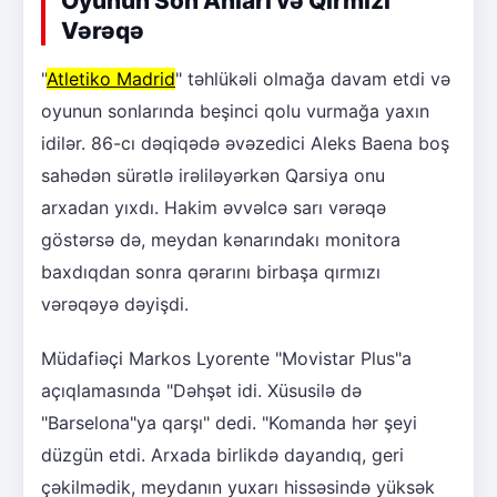
Oyunun Son Anları və Qırmızı
Vərəqə
"
Atletiko Madrid
" təhlükəli olmağa davam etdi və
oyunun sonlarında beşinci qolu vurmağa yaxın
idilər. 86-cı dəqiqədə əvəzedici Aleks Baena boş
sahədən sürətlə irəliləyərkən Qarsiya onu
arxadan yıxdı. Hakim əvvəlcə sarı vərəqə
göstərsə də, meydan kənarındakı monitora
baxdıqdan sonra qərarını birbaşa qırmızı
vərəqəyə dəyişdi.
Müdafiəçi Markos Lyorente "Movistar Plus"a
açıqlamasında "Dəhşət idi. Xüsusilə də
"Barselona"ya qarşı" dedi. "Komanda hər şeyi
düzgün etdi. Arxada birlikdə dayandıq, geri
çəkilmədik, meydanın yuxarı hissəsində yüksək