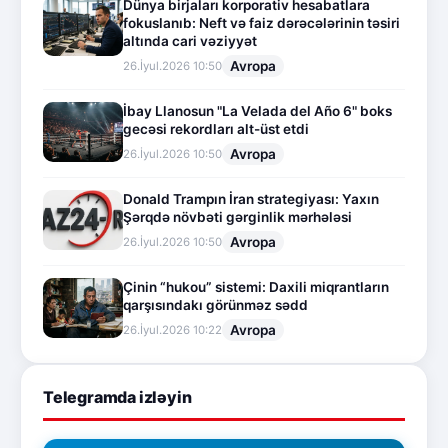
Dünya birjaları korporativ hesabatlara
fokuslanıb: Neft və faiz dərəcələrinin təsiri
altında cari vəziyyət
Avropa
26.İyul.2026 10:50
İbay Llanosun "La Velada del Año 6" boks
gecəsi rekordları alt-üst etdi
Avropa
26.İyul.2026 10:50
Donald Trampın İran strategiyası: Yaxın
Şərqdə növbəti gərginlik mərhələsi
Avropa
26.İyul.2026 10:50
Çinin “hukou” sistemi: Daxili miqrantların
qarşısındakı görünməz sədd
Avropa
26.İyul.2026 10:22
Telegramda izləyin