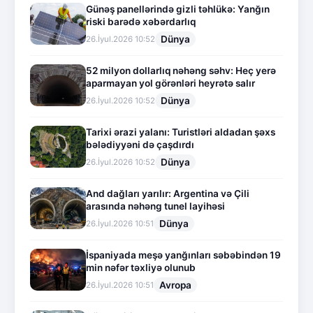
Günəş panellərində gizli təhlükə: Yanğın
riski barədə xəbərdarlıq
Dünya
26.İyul.2026 10:52
52 milyon dollarlıq nəhəng səhv: Heç yerə
aparmayan yol görənləri heyrətə salır
Dünya
26.İyul.2026 10:52
Tarixi ərazi yalanı: Turistləri aldadan şəxs
bələdiyyəni də çaşdırdı
Dünya
26.İyul.2026 10:52
And dağları yarılır: Argentina və Çili
arasında nəhəng tunel layihəsi
Dünya
26.İyul.2026 10:51
İspaniyada meşə yanğınları səbəbindən 19
min nəfər təxliyə olunub
Avropa
26.İyul.2026 10:51