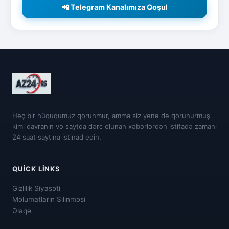
📲 Telegram Kanalımıza Qoşul
Heç bir hüququmuz qorunmur, amma siz yenə də qorunurmuş
kimi davranın və saytda dərc olunan xəbərlərdən istifadə zamanı
24 saat saytına istinad edin.
QUICK LINKS
Gizlilik Siyasəti
Məlumatların Silinməsi
Əlaqə