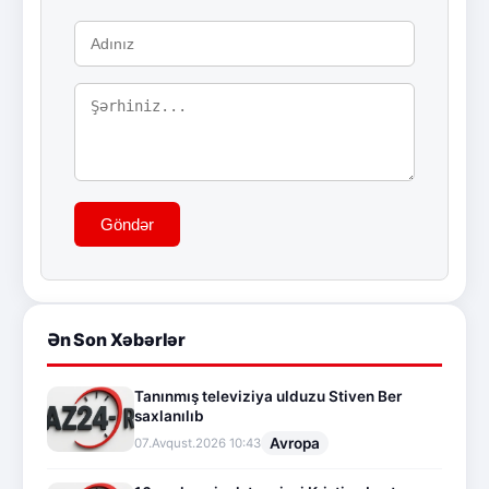
Göndər
Ən Son Xəbərlər
Tanınmış televiziya ulduzu Stiven Ber
saxlanılıb
Avropa
07.Avqust.2026 10:43