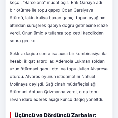
keçdi. "Barselona" müdafiəçisi Erik Qarsiya adi
bir ötürmə ilə topu qapıçı Coan Qarsiyaya
ötürdü, lakin irəliyə baxan qapıçı topun ayağının
altından sürüşərək qapıya doğru getməsinə icazə
verdi. Onun ümidlə tullanışı top xətti keçdikdən
sonra gecikdi.
Səkkiz dəqiqə sonra isə axıcı bir kombinasiya ilə
hesabı ikiqat artırdılar. Ademola Lukman soldan
uzun ötürməni qəbul etdi və topu Julian Alvaresə
ötürdü. Alvares oyunun istiqamətini Nahuel
Molinaya dəyişdi. Sağ cinah müdafiəçisi ağıllı
ötürməni Antuan Qrizmanna verdi, o da topu
rəvan idarə edərək aşağı küncə dəqiq yönəltdi.
Üçüncü və Dördüncü Zərbələr: