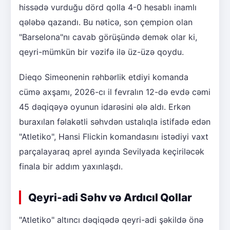
hissədə vurduğu dörd qolla 4-0 hesablı inamlı
qələbə qazandı. Bu nəticə, son çempion olan
"Barselona"nı cavab görüşündə demək olar ki,
qeyri-mümkün bir vəzifə ilə üz-üzə qoydu.
Dieqo Simeonenin rəhbərlik etdiyi komanda
cümə axşamı, 2026-cı il fevralın 12-də evdə cəmi
45 dəqiqəyə oyunun idarəsini ələ aldı. Erkən
buraxılan fəlakətli səhvdən ustalıqla istifadə edən
"Atletiko", Hansi Flickin komandasını istədiyi vaxt
parçalayaraq aprel ayında Sevilyada keçiriləcək
finala bir addım yaxınlaşdı.
Qeyri-adi Səhv və Ardıcıl Qollar
"Atletiko" altıncı dəqiqədə qeyri-adi şəkildə önə