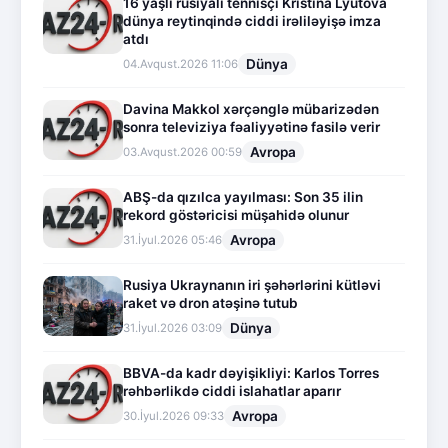
16 yaşlı rusiyalı tennisçi Kristina Lyutova
dünya reytinqində ciddi irəliləyişə imza
atdı
Dünya
04.Avqust.2026 11:06
Davina Makkol xərçənglə mübarizədən
sonra televiziya fəaliyyətinə fasilə verir
Avropa
03.Avqust.2026 00:59
ABŞ-da qızılca yayılması: Son 35 ilin
rekord göstəricisi müşahidə olunur
Avropa
31.İyul.2026 05:46
Rusiya Ukraynanın iri şəhərlərini kütləvi
raket və dron atəşinə tutub
Dünya
31.İyul.2026 03:09
BBVA-da kadr dəyişikliyi: Karlos Torres
rəhbərlikdə ciddi islahatlar aparır
Avropa
30.İyul.2026 09:33