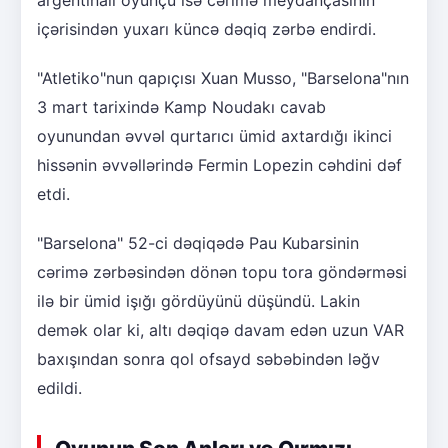
argentinalı oyunçu isə cərimə meydançasının
içərisindən yuxarı küncə dəqiq zərbə endirdi.
"Atletiko"nun qapıçısı Xuan Musso, "Barselona"nın
3 mart tarixində Kamp Noudakı cavab
oyunundan əvvəl qurtarıcı ümid axtardığı ikinci
hissənin əvvəllərində Fermin Lopezin cəhdini dəf
etdi.
"Barselona" 52-ci dəqiqədə Pau Kubarsinin
cərimə zərbəsindən dönən topu tora göndərməsi
ilə bir ümid işığı gördüyünü düşündü. Lakin
demək olar ki, altı dəqiqə davam edən uzun VAR
baxışından sonra qol ofsayd səbəbindən ləğv
edildi.