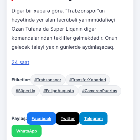
Digər bir xəbərə görə, "Trabzonspor"un
heyətində yer alan təcrübəli yarımmüdafiəçi
Ozan Tufana da Super Liqanın digər
komandalarından təkliflər gəlməkdədir. Onun
gələcək taleyi yaxın günlərdə aydınlaşacaq.
24 saat
Etiketlər:
#Trabzonspor
#TransferXəbərləri
#SüperLiq
#FelipeAugusto
#CameronPuertas
Paylaş:
Facebook
Twitter
Telegram
WhatsApp