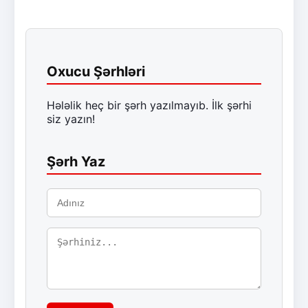
Oxucu Şərhləri
Hələlik heç bir şərh yazılmayıb. İlk şərhi
siz yazın!
Şərh Yaz