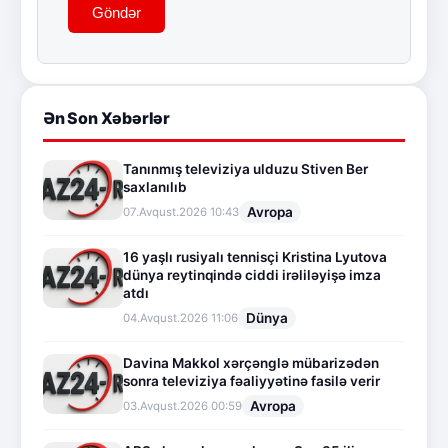
Göndər
Ən Son Xəbərlər
Tanınmış televiziya ulduzu Stiven Ber
saxlanılıb
Avropa
07.Avqust.2026 10:43
16 yaşlı rusiyalı tennisçi Kristina Lyutova
dünya reytinqində ciddi irəliləyişə imza
atdı
Dünya
04.Avqust.2026 11:06
Davina Makkol xərçənglə mübarizədən
sonra televiziya fəaliyyətinə fasilə verir
Avropa
03.Avqust.2026 00:59