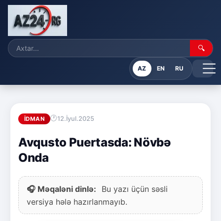
🔍
AZ
EN
RU
12.İyul.2025
İDMAN
Avqusto Puertasda: Növbə
Onda
🎧 Məqaləni dinlə:
Bu yazı üçün səsli
versiya hələ hazırlanmayıb.