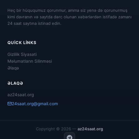
Heç bir hüququmuz qorunmur, amma siz yenə də qorunurmuş
kimi davranın və saytda dərc olunan xəbərlərdən istifadə zamanı
24 saat saytına istinad edin.
QUICK LINKS
Gizlilik Siyasəti
Məlumatların Silinməsi
Əlaqə
ƏLAQƏ
az24saat.org
24saat.org@gmail.com
Copyright © 2026 —
az24saat.org