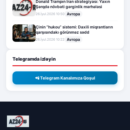
Donald Trampın İran strategiyası: Yaxın
Şərqdə növbəti gərginlik mərhələsi
Avropa
26.İyul.2026 10:50
Çinin “hukou” sistemi: Daxili miqrantların
qarşısındakı görünməz sədd
Avropa
26.İyul.2026 10:22
Telegramda izləyin
📲 Telegram Kanalımıza Qoşul