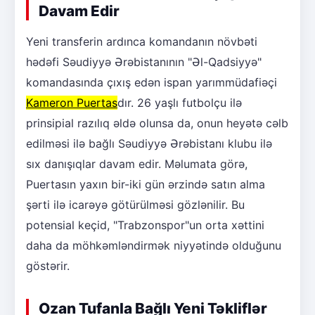
Davam Edir
Yeni transferin ardınca komandanın növbəti
hədəfi Səudiyyə Ərəbistanının "Əl-Qadsiyyə"
komandasında çıxış edən ispan yarımmüdafiəçi
Kameron Puertas
dır. 26 yaşlı futbolçu ilə
prinsipial razılıq əldə olunsa da, onun heyətə cəlb
edilməsi ilə bağlı Səudiyyə Ərəbistanı klubu ilə
sıx danışıqlar davam edir. Məlumata görə,
Puertasın yaxın bir-iki gün ərzində satın alma
şərti ilə icarəyə götürülməsi gözlənilir. Bu
potensial keçid, "Trabzonspor"un orta xəttini
daha da möhkəmləndirmək niyyətində olduğunu
göstərir.
Ozan Tufanla Bağlı Yeni Təkliflər