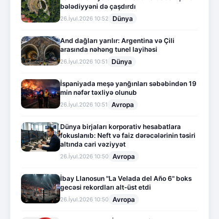
bələdiyyəni də çaşdırdı
Dünya
26.İyul.2026 10:52
And dağları yarılır: Argentina və Çili
arasında nəhəng tunel layihəsi
Dünya
26.İyul.2026 10:51
İspaniyada meşə yanğınları səbəbindən 19
min nəfər təxliyə olunub
Avropa
26.İyul.2026 10:51
Dünya birjaları korporativ hesabatlara
fokuslanıb: Neft və faiz dərəcələrinin təsiri
altında cari vəziyyət
Avropa
26.İyul.2026 10:50
İbay Llanosun "La Velada del Año 6" boks
gecəsi rekordları alt-üst etdi
Avropa
26.İyul.2026 10:50