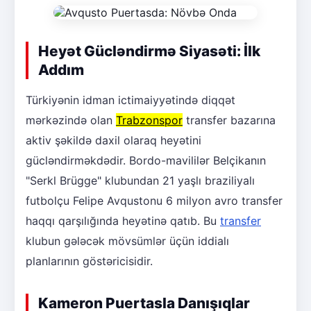
Heyət Gücləndirmə Siyasəti: İlk
Addım
Türkiyənin idman ictimaiyyətində diqqət
mərkəzində olan
Trabzonspor
transfer bazarına
aktiv şəkildə daxil olaraq heyətini
gücləndirməkdədir. Bordo-mavililər Belçikanın
"Serkl Brügge" klubundan 21 yaşlı braziliyalı
futbolçu Felipe Avqustonu 6 milyon avro transfer
haqqı qarşılığında heyətinə qatıb. Bu
transfer
klubun gələcək mövsümlər üçün iddialı
planlarının göstəricisidir.
Kameron Puertasla Danışıqlar