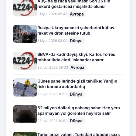
ABŞ-da qızılca yayılması: Son 35 ilin
rekord göstəricisi müşahidə olunur
Avropa
31.İyul.2026 05:46
Rusiya Ukraynanın iri şəhərlərini kütləvi
raket və dron atəşinə tutub
Dünya
31.İyul.2026 03:09
BBVA-da kadr dəyişikliyi: Karlos Torres
rəhbərlikdə ciddi islahatlar aparır
Avropa
30.İyul.2026 09:33
Günəş panellərində gizli təhlükə: Yanğın
riski barədə xəbərdarlıq
Dünya
26.İyul.2026 10:52
52 milyon dollarlıq nəhəng səhv: Heç yerə
aparmayan yol görənləri heyrətə salır
Dünya
26.İyul.2026 10:52
Tarixi ərazi yalanı: Turistləri aldadan şəxs