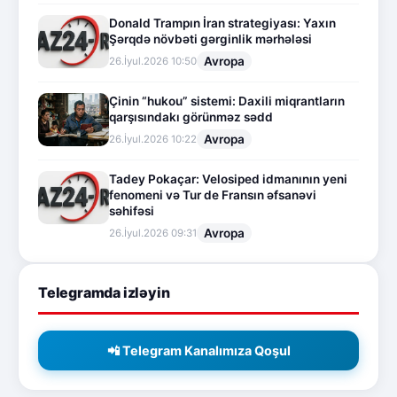
Donald Trampın İran strategiyası: Yaxın
Şərqdə növbəti gərginlik mərhələsi
Avropa
26.İyul.2026 10:50
Çinin “hukou” sistemi: Daxili miqrantların
qarşısındakı görünməz sədd
Avropa
26.İyul.2026 10:22
Tadey Pokaçar: Velosiped idmanının yeni
fenomeni və Tur de Fransın əfsanəvi
səhifəsi
Avropa
26.İyul.2026 09:31
Telegramda izləyin
📲 Telegram Kanalımıza Qoşul