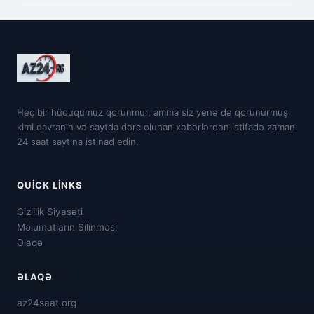
Heç bir hüququmuz qorunmur, amma siz yenə də qorunurmuş
kimi davranın və saytda dərc olunan xəbərlərdən istifadə zamanı
24 saat saytına istinad edin.
QUICK LINKS
Gizlilik Siyasəti
Məlumatların Silinməsi
Əlaqə
ƏLAQƏ
az24saat.org