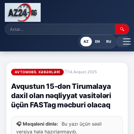
🔍
AZ
EN
RU
14.Avqust.2025
AVTOMOBIL XƏBƏRLƏRI
Avqustun 15-dən Tirumalaya
daxil olan nəqliyyat vasitələri
üçün FASTag məcburi olacaq
🎧 Məqaləni dinlə:
Bu yazı üçün səsli
versiya hələ hazırlanmayıb.