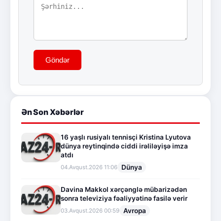
Göndər
Ən Son Xəbərlər
16 yaşlı rusiyalı tennisçi Kristina Lyutova
dünya reytinqində ciddi irəliləyişə imza
atdı
Dünya
04.Avqust.2026 11:06
Davina Makkol xərçənglə mübarizədən
sonra televiziya fəaliyyətinə fasilə verir
Avropa
03.Avqust.2026 00:59