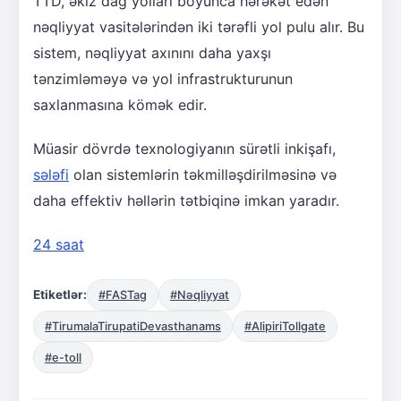
TTD, əkiz dağ yolları boyunca hərəkət edən
nəqliyyat vasitələrindən iki tərəfli yol pulu alır. Bu
sistem, nəqliyyat axınını daha yaxşı
tənzimləməyə və yol infrastrukturunun
saxlanmasına kömək edir.
Müasir dövrdə texnologiyanın sürətli inkişafı,
sələfi
olan sistemlərin təkmilləşdirilməsinə və
daha effektiv həllərin tətbiqinə imkan yaradır.
24 saat
Etiketlər:
#FASTag
#Nəqliyyat
#TirumalaTirupatiDevasthanams
#AlipiriTollgate
#e-toll