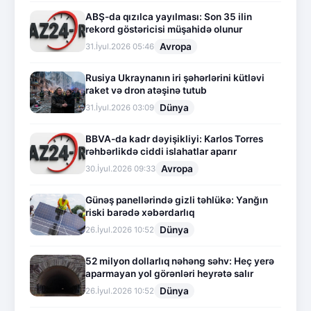
ABŞ-da qızılca yayılması: Son 35 ilin
rekord göstəricisi müşahidə olunur
Avropa
31.İyul.2026 05:46
Rusiya Ukraynanın iri şəhərlərini kütləvi
raket və dron atəşinə tutub
Dünya
31.İyul.2026 03:09
BBVA-da kadr dəyişikliyi: Karlos Torres
rəhbərlikdə ciddi islahatlar aparır
Avropa
30.İyul.2026 09:33
Günəş panellərində gizli təhlükə: Yanğın
riski barədə xəbərdarlıq
Dünya
26.İyul.2026 10:52
52 milyon dollarlıq nəhəng səhv: Heç yerə
aparmayan yol görənləri heyrətə salır
Dünya
26.İyul.2026 10:52