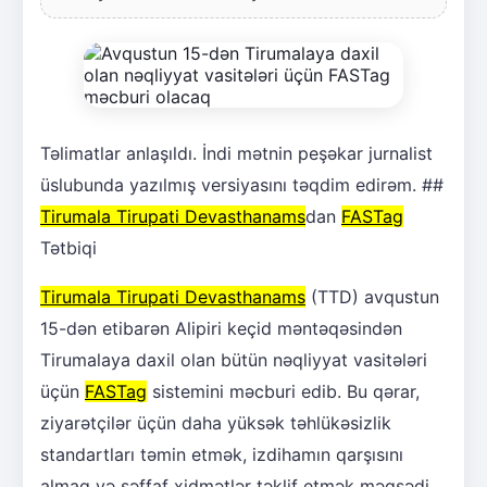
Təlimatlar anlaşıldı. İndi mətnin peşəkar jurnalist
üslubunda yazılmış versiyasını təqdim edirəm. ##
Tirumala Tirupati Devasthanams
dan
FASTag
Tətbiqi
Tirumala Tirupati Devasthanams
(TTD) avqustun
15-dən etibarən Alipiri keçid məntəqəsindən
Tirumalaya daxil olan bütün nəqliyyat vasitələri
üçün
FASTag
sistemini məcburi edib. Bu qərar,
ziyarətçilər üçün daha yüksək təhlükəsizlik
standartları təmin etmək, izdihamın qarşısını
almaq və şəffaf xidmətlər təklif etmək məqsədi