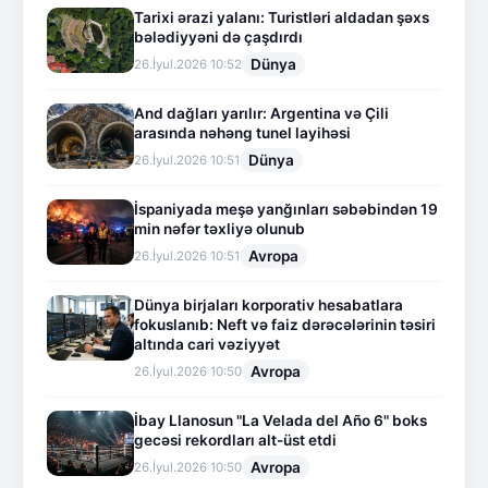
Tarixi ərazi yalanı: Turistləri aldadan şəxs
bələdiyyəni də çaşdırdı
Dünya
26.İyul.2026 10:52
And dağları yarılır: Argentina və Çili
arasında nəhəng tunel layihəsi
Dünya
26.İyul.2026 10:51
İspaniyada meşə yanğınları səbəbindən 19
min nəfər təxliyə olunub
Avropa
26.İyul.2026 10:51
Dünya birjaları korporativ hesabatlara
fokuslanıb: Neft və faiz dərəcələrinin təsiri
altında cari vəziyyət
Avropa
26.İyul.2026 10:50
İbay Llanosun "La Velada del Año 6" boks
gecəsi rekordları alt-üst etdi
Avropa
26.İyul.2026 10:50