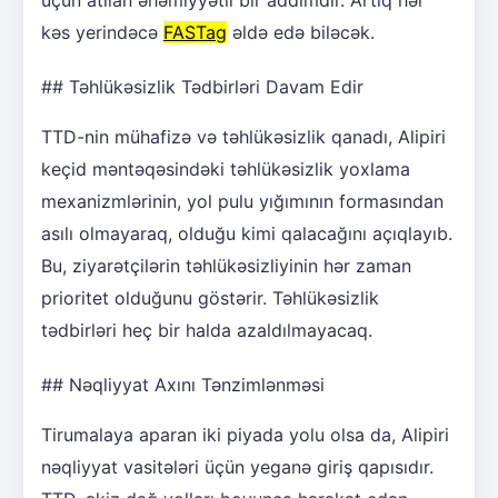
kəs yerindəcə
FASTag
əldə edə biləcək.
## Təhlükəsizlik Tədbirləri Davam Edir
TTD-nin mühafizə və təhlükəsizlik qanadı, Alipiri
keçid məntəqəsindəki təhlükəsizlik yoxlama
mexanizmlərinin, yol pulu yığımının formasından
asılı olmayaraq, olduğu kimi qalacağını açıqlayıb.
Bu, ziyarətçilərin təhlükəsizliyinin hər zaman
prioritet olduğunu göstərir. Təhlükəsizlik
tədbirləri heç bir halda azaldılmayacaq.
## Nəqliyyat Axını Tənzimlənməsi
Tirumalaya aparan iki piyada yolu olsa da, Alipiri
nəqliyyat vasitələri üçün yeganə giriş qapısıdır.