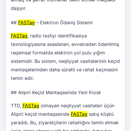
daşıyır.
##
FASTag
– Elektron Ödəniş Sistemi
FASTag
, radio tezliyi identifikasiya
texnologiyasına əsaslanan, əvvəlcədən ödənilmiş
rəqəmsal formatda elektron yol pulu yığım
sistemidir. Bu sistem, nəqliyyat vasitələrinin keçid
məntəqələrindən daha sürətli və rahat keçməsini
təmin edir.
## Alipiri Keçid Məntəqəsində Yeni Kiosk
TTD,
FASTag
olmayan nəqliyyat vasitələri üçün
Alipiri keçid məntəqəsində
FASTag
satış köşkü
yaradıb. Bu, ziyarətçilərin rahatlığını təmin etmək
üçün atılan əhəmiyyətli bir addımdır. Artıq hər