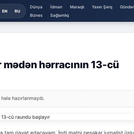
Dünya
İdman
Maraqlı
Yaxın Şərq
Gündə
EN
RU
Biznes
Sağlamlıq
 mədən hərracının 13-cü
 hələ hazırlanmayıb.
ara tam riayət edəcəyəm. İndi mətni peşəkar jurnalist üs