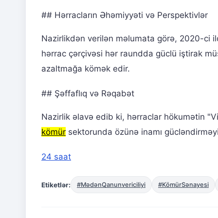
## Hərracların Əhəmiyyəti və Perspektivlər
Nazirlikdən verilən məlumata görə, 2020-ci i
hərrac çərçivəsi hər raundda güclü iştirak müşa
azaltmağa kömək edir.
## Şəffaflıq və Rəqabət
Nazirlik əlavə edib ki, hərraclar hökumətin "
kömür
sektorunda özünə inamı gücləndirməyi 
24 saat
Etiketlər:
#MədənQanunvericiliyi
#KömürSənayesi