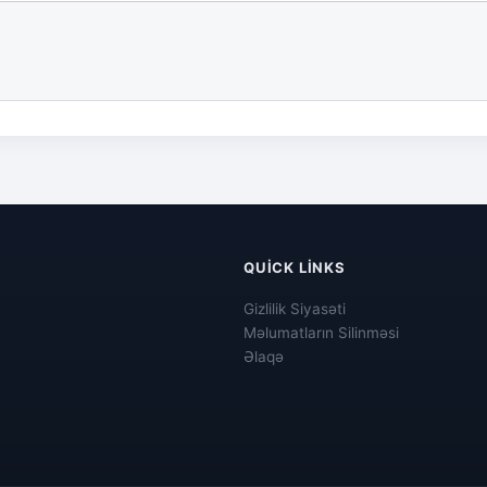
QUICK LINKS
Gizlilik Siyasəti
Məlumatların Silinməsi
Əlaqə