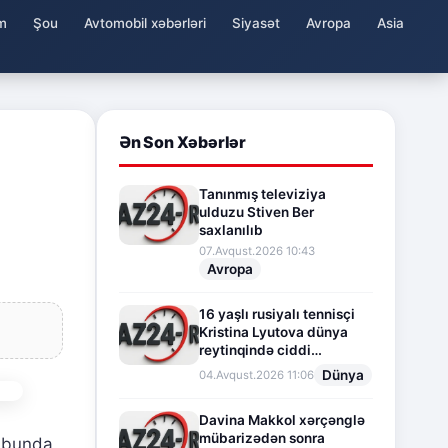
m
Şou
Avtomobil xəbərləri
Siyasət
Avropa
Asia
Ən Son Xəbərlər
Tanınmış televiziya
ulduzu Stiven Ber
saxlanılıb
07.Avqust.2026 10:43
Avropa
16 yaşlı rusiyalı tennisçi
Kristina Lyutova dünya
reytinqində ciddi
irəliləyişə imza atdı
Dünya
04.Avqust.2026 11:06
Davina Makkol xərçənglə
mübarizədən sonra
lubunda