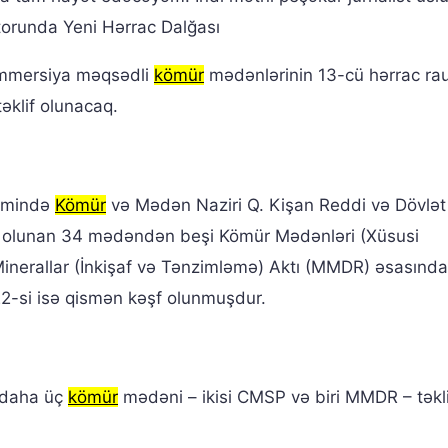
orunda Yeni Hərrac Dalğası
ommersiya məqsədli
kömür
mədənlərinin 13-cü hərrac r
əklif olunacaq.
simində
Kömür
və Mədən Naziri Q. Kişan Reddi və Dövlət 
if olunan 34 mədəndən beşi Kömür Mədənləri (Xüsusi
nerallar (İnkişaf və Tənzimləmə) Aktı (MMDR) əsasında
22-si isə qismən kəşf olunmuşdur.
ə daha üç
kömür
mədəni – ikisi CMSP və biri MMDR – təkli