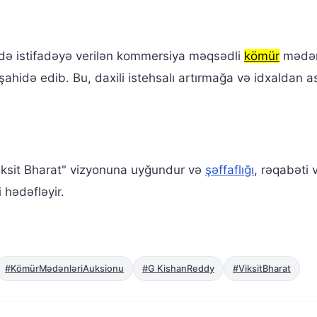
ldə istifadəyə verilən kommersiya məqsədli
kömür
mədən
hidə edib. Bu, daxili istehsalı artırmağa və idxaldan asıl
Viksit Bharat" vizyonuna uyğundur və
şəffaflığı
, rəqabəti 
hədəfləyir.
#KömürMədənləriAuksionu
#G KishanReddy
#ViksitBharat