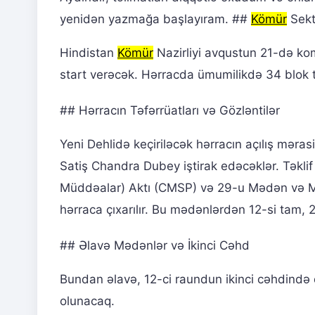
yenidən yazmağa başlayıram. ##
Kömür
Sekt
Hindistan
Kömür
Nazirliyi avqustun 21-də k
start verəcək. Hərracda ümumilikdə 34 blok t
## Hərracın Təfərrüatları və Gözləntilər
Yeni Dehlidə keçiriləcək hərracın açılış məra
Satiş Chandra Dubey iştirak edəcəklər. Təkl
Müddəalar) Aktı (CMSP) və 29-u Mədən və Mi
hərraca çıxarılır. Bu mədənlərdən 12-si tam, 
## Əlavə Mədənlər və İkinci Cəhd
Bundan əlavə, 12-ci raundun ikinci cəhdind
olunacaq.