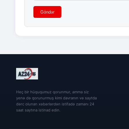
Göndər
Heç bir hüququmuz qorunmur, amma siz
yenə də qorunurmuş kimi davranın və saytda
dərc olunan xəbərlərdən istifadə zamanı 24
saat saytına istinad edin.