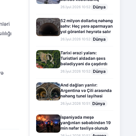
Dünya
26.İyul.2026 10:52
52 milyon dollarlıq nəhəng
ləri
səhv: Heç yerə aparmayan
yol görənləri heyrətə salır
ılığı
Dünya
26.İyul.2026 10:52
Tarixi ərazi yalanı:
Turistləri aldadan şəxs
bələdiyyəni də çaşdırdı
Dünya
26.İyul.2026 10:52
və
And dağları yarılır:
Argentina və Çili arasında
nəhəng tunel layihəsi
Dünya
26.İyul.2026 10:51
İspaniyada meşə
yanğınları səbəbindən 19
min nəfər təxliyə olunub
Avropa
26.İyul.2026 10:51