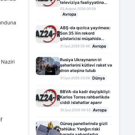
televiziya fəaliyyətinə
fasilə verir
03.Avqust.2026 00:59
Avropa
aunduna
ABŞ-da qızılca yayılması:
Son 35 ilin rekord
göstəricisi müşahidə
olunur
Avropa
31.İyul.2026 05:46
Rusiya Ukraynanın iri
Naziri
şəhərlərini kütləvi raket və
dron atəşinə tutub
Dünya
31.İyul.2026 03:09
BBVA-da kadr dəyişikliyi:
Karlos Torres rəhbərlikdə
ciddi islahatlar aparır
Avropa
30.İyul.2026 09:33
f
Günəş panellərində gizli
təhlükə: Yanğın riski
barədə xəbərdarlıq