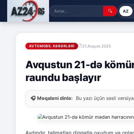
🔍
AZ
21.Avqust.2025
AVTOMOBIL XƏBƏRLƏRI
Avqustun 21-də kömür
raundu başlayır
🎧 Məqaləni dinlə:
Bu yazı üçün səsli versiya
Aydındır, təlimatları diqqətlə oxudum və onl