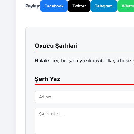
Paylaş:
Facebook
Twitter
Telegram
What
Oxucu Şərhləri
Hələlik heç bir şərh yazılmayıb. İlk şərhi siz 
Şərh Yaz