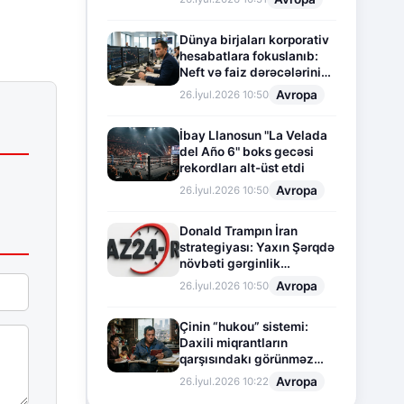
Dünya birjaları korporativ
hesabatlara fokuslanıb:
Neft və faiz dərəcələrinin
təsiri altında cari vəziyyət
Avropa
26.İyul.2026 10:50
İbay Llanosun "La Velada
del Año 6" boks gecəsi
rekordları alt-üst etdi
Avropa
26.İyul.2026 10:50
Donald Trampın İran
strategiyası: Yaxın Şərqdə
növbəti gərginlik
mərhələsi
Avropa
26.İyul.2026 10:50
Çinin “hukou” sistemi:
Daxili miqrantların
qarşısındakı görünməz
sədd
Avropa
26.İyul.2026 10:22