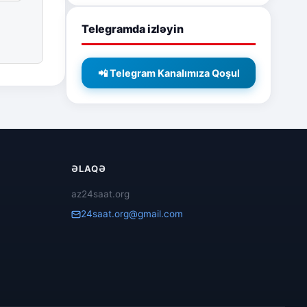
Telegramda izləyin
📲 Telegram Kanalımıza Qoşul
ƏLAQƏ
az24saat.org
24saat.org@gmail.com