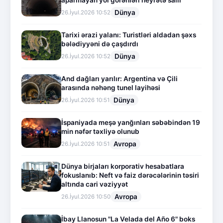
aparmayan yol görənləri heyrətə salır
Dünya
26.İyul.2026 10:52
Tarixi ərazi yalanı: Turistləri aldadan şəxs
bələdiyyəni də çaşdırdı
Dünya
26.İyul.2026 10:52
And dağları yarılır: Argentina və Çili
arasında nəhəng tunel layihəsi
Dünya
26.İyul.2026 10:51
İspaniyada meşə yanğınları səbəbindən 19
min nəfər təxliyə olunub
Avropa
26.İyul.2026 10:51
Dünya birjaları korporativ hesabatlara
fokuslanıb: Neft və faiz dərəcələrinin təsiri
altında cari vəziyyət
Avropa
26.İyul.2026 10:50
İbay Llanosun "La Velada del Año 6" boks