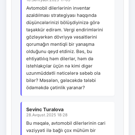
Avtomobil dilerlərinin inventar
azaldılması strategiyası haqqında
düşüncələrinizi bölüşdiyinizə görə
təşəkkür edirəm. Vergi endirimlərini
gözləyərkən dövriyyə vəsaitlərini
qorumağın məntiqli bir yanaşma
olduğunu qeyd etdiniz. Bəs, bu
ehtiyatlılıq həm dilerlər, həm də
istehlakçılar üçün nə kimi digər
uzunmüddətli nəticələrə səbəb ola
bilər? Məsələn, gələcəkdə tələbi
ödəməkdə çətinlik yaranar?
Sevinc Turalova
28.Avqust.2025 18:28
Bu məqalə, avtomobil dilerlərinin cari
vəziyyəti ilə bağlı çox mühüm bir