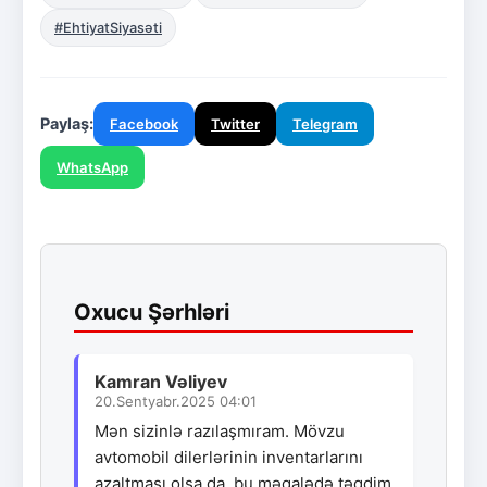
#EhtiyatSiyasəti
Paylaş:
Facebook
Twitter
Telegram
WhatsApp
Oxucu Şərhləri
Kamran Vəliyev
20.Sentyabr.2025 04:01
Mən sizinlə razılaşmıram. Mövzu
avtomobil dilerlərinin inventarlarını
azaltması olsa da, bu məqalədə təqdim