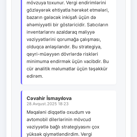
mövzuya toxunur. Vergi endirimlərini
gözləyərək ehtiyatla hərəkət etmələri,
bazarın gələcək inkişafı üçün də
əhəmiyyətli bir göstəricidir. Satıcıların
inventarlarını azaldaraq maliyyə
vəziyyətlərini qorumağa çalışması,
olduqca anlaşılandır. Bu strategiya,
qeyri-müəyyən dövrlərdə riskləri
minimuma endirmək üçün vacibdir. Bu
cür analitik məlumatlar üçün təşəkkür
edirəm.
Cəvahir İsmayılova
28.Avqust.2025 18:23
Məqaləni diqqətlə oxudum və
avtomobil dilerlərinin mövcud
vəziyyətlə bağlı strategiyasını çox
yüksək qiymətləndirdim. Vergi