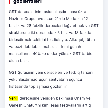
gözləntiləri
GST dərəcələrinin rasionallaşdırılması üzrə
Nazirlər Qrupu avqustun 21-də Mərkəzin 12
faizlik və 28 faizlik dərəcələri ləğv etmək və GST
strukturunu iki dərəcədə - 5 faiz və 18 faizdə
birləşdirmək təklifini təsdiqləyib. Alkoqol, tütün
və bəzi dəbdəbəli məhsullar kimi günah
məhsullarına 40% -ə qədər yüksək GST tətbiq
oluna bilər.
GST Şurasının yeni dərəcələri və tətbiq tarixini
yekunlaşdırmaq üçün sentyabrın üçüncü
həftəsində toplaşması gözlənilir.
Vergi
dərəcəsinə yenidən baxılması Onam və
Ganesh Chaturthi kimi əsas festivalların artıq