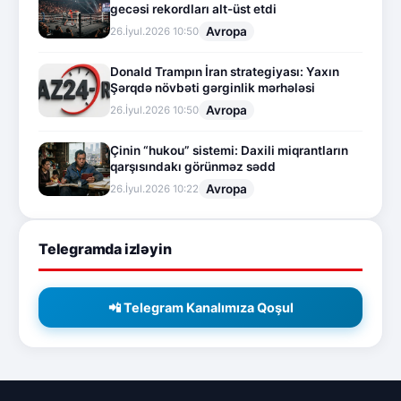
gecəsi rekordları alt-üst etdi
Avropa
26.İyul.2026 10:50
Donald Trampın İran strategiyası: Yaxın
Şərqdə növbəti gərginlik mərhələsi
Avropa
26.İyul.2026 10:50
Çinin “hukou” sistemi: Daxili miqrantların
qarşısındakı görünməz sədd
Avropa
26.İyul.2026 10:22
Telegramda izləyin
📲 Telegram Kanalımıza Qoşul