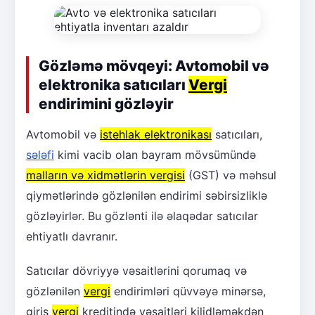
Gözləmə mövqeyi: Avtomobil və
elektronika satıcıları
Vergi
endirimini gözləyir
Avtomobil və
istehlak elektronikası
satıcıları,
sələfi
kimi vacib olan bayram mövsümündə
malların və xidmətlərin vergisi
(GST) və məhsul
qiymətlərində gözlənilən endirimi səbirsizliklə
gözləyirlər. Bu gözlənti ilə əlaqədar satıcılar
ehtiyatlı davranır.
Satıcılar dövriyyə vəsaitlərini qorumaq və
gözlənilən
vergi
endirimləri qüvvəyə minərsə,
giriş
vergi
kreditində vəsaitləri kilidləməkdən