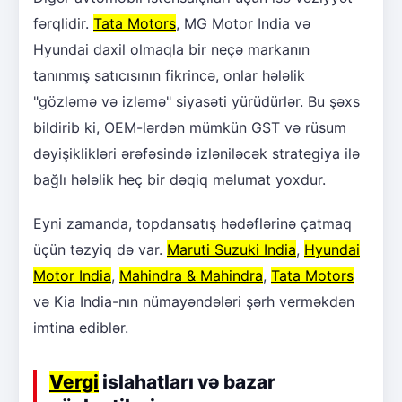
fərqlidir.
Tata Motors
, MG Motor India və
Hyundai daxil olmaqla bir neçə markanın
tanınmış satıcısının fikrincə, onlar hələlik
"gözləmə və izləmə" siyasəti yürüdürlər. Bu şəxs
bildirib ki, OEM-lərdən mümkün GST və rüsum
dəyişiklikləri ərəfəsində izləniləcək strategiya ilə
bağlı hələlik heç bir dəqiq məlumat yoxdur.
Eyni zamanda, topdansatış hədəflərinə çatmaq
üçün təzyiq də var.
Maruti Suzuki India
,
Hyundai
Motor India
,
Mahindra & Mahindra
,
Tata Motors
və Kia India-nın nümayəndələri şərh verməkdən
imtina ediblər.
Vergi
islahatları və bazar