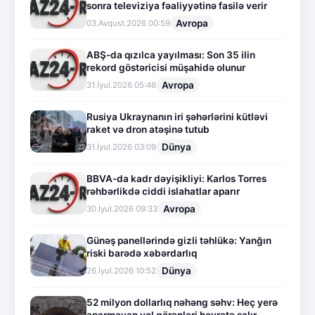
sonra televiziya fəaliyyətinə fasilə verir
Avropa
03.Avqust.2026 00:59
ABŞ-da qızılca yayılması: Son 35 ilin
rekord göstəricisi müşahidə olunur
Avropa
31.İyul.2026 05:46
Rusiya Ukraynanın iri şəhərlərini kütləvi
raket və dron atəşinə tutub
Dünya
31.İyul.2026 03:09
BBVA-da kadr dəyişikliyi: Karlos Torres
rəhbərlikdə ciddi islahatlar aparır
Avropa
30.İyul.2026 09:33
Günəş panellərində gizli təhlükə: Yanğın
riski barədə xəbərdarlıq
Dünya
26.İyul.2026 10:52
52 milyon dollarlıq nəhəng səhv: Heç yerə