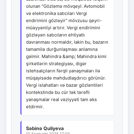
olunan "Gözləmə mövqeyi: Avtomobil
və elektronika satıcıları Vergi
endirimini gözləyir" mövzusu qeyri-
müəyyənliyi artırır. Vergi endirimini
gözləyən satıcıların ehtiyatlı
davranması normaldır, lakin bu, bazarın
tamamilə durğunlaşması anlamına
gəlmir. Mahindra &amp; Mahindra kimi
şirkətlərin strategiyası, digər
istehsalçıların fərqli yanaşmaları ilə
müqayisədə məhdudlaşdırıcı görünür.
Vergi islahatları və bazar gözləntiləri
kontekstində bu cür tək tərəfli
yanaşmalar real vəziyyəti tam əks
etdirmir.
Səbinə Quliyeva
10.Sentyabr.2025 17:03