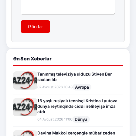
Göndər
Ən Son Xəbərlər
Tanınmış televiziya ulduzu Stiven Ber
saxlanılıb
Avropa
07.Avqust.2026 10:43
16 yaşlı rusiyalı tennisçi Kristina Lyutova
dünya reytinqində ciddi irəliləyişə imza
atdı
Dünya
04.Avqust.2026 11:06
Davina Makkol xərçənglə mübarizədən