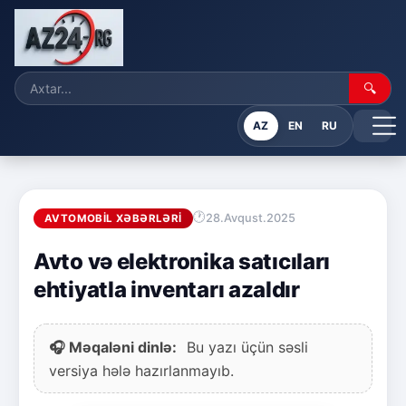
🔍
AZ
EN
RU
28.Avqust.2025
AVTOMOBIL XƏBƏRLƏRI
Avto və elektronika satıcıları
ehtiyatla inventarı azaldır
🎧 Məqaləni dinlə:
Bu yazı üçün səsli
versiya hələ hazırlanmayıb.