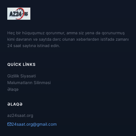
Heç bir hüququmuz qorunmur, amma siz yenə də qorunurmuş
kimi davranın və saytda dərc olunan xəbərlərdən istifadə zamanı
24 saat saytına istinad edin.
QUICK LINKS
Gizlilik Siyasəti
Məlumatların Silinməsi
Əlaqə
ƏLAQƏ
az24saat.org
24saat.org@gmail.com