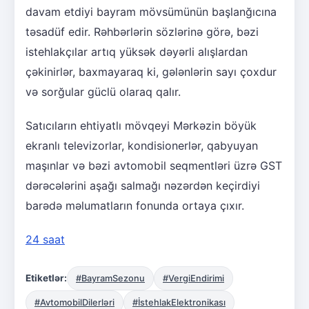
davam etdiyi bayram mövsümünün başlanğıcına
təsadüf edir. Rəhbərlərin sözlərinə görə, bəzi
istehlakçılar artıq yüksək dəyərli alışlardan
çəkinirlər, baxmayaraq ki, gələnlərin sayı çoxdur
və sorğular güclü olaraq qalır.
Satıcıların ehtiyatlı mövqeyi Mərkəzin böyük
ekranlı televizorlar, kondisionerlər, qabyuyan
maşınlar və bəzi avtomobil seqmentləri üzrə GST
dərəcələrini aşağı salmağı nəzərdən keçirdiyi
barədə məlumatların fonunda ortaya çıxır.
24 saat
Etiketlər:
#BayramSezonu
#VergiEndirimi
#AvtomobilDilerləri
#İstehlakElektronikası