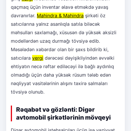
qaçmaq üçün inventar əlavə etməkdə yavaş
davranırlar.
Mahindra & Mahindra
şirkəti öz
satıcılarına yalnız asanlıqla satıla biləcək
məhsulları saxlamağı, xüsusən də yüksək aksizli
modellərdən uzaq durmağı tövsiyə edib.
Məsələdən xəbərdar olan bir şəxs bildirib ki,
satıcılara
vergi
dərəcəsi dəyişikliyindən əvvəlki
ehtiyatın necə rəftar ediləcəyi ilə bağlı aydınlıq
olmadığı üçün daha yüksək rüsum tələb edən
nəqliyyat vasitələrinin alışını təxirə salmaları
tövsiyə olunub.
Rəqabət və gözlənti: Digər
avtomobil şirkətlərinin mövqeyi
Digər avtomobil istehsalçıları üçün isə vəziyyət