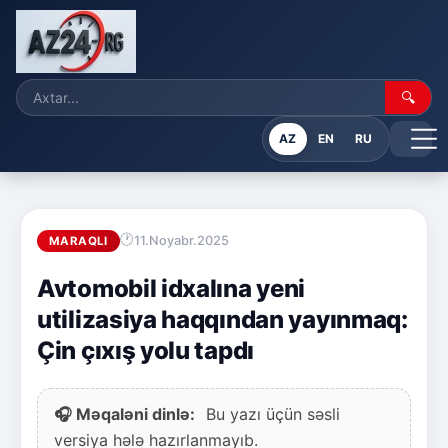
🔍
AZ
EN
RU
11.Noyabr.2025
MARAQLI
Avtomobil idxalına yeni
utilizasiya haqqından yayınmaq:
Çin çıxış yolu tapdı
🎧 Məqaləni dinlə:
Bu yazı üçün səsli
versiya hələ hazırlanmayıb.