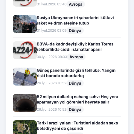
Avropa
31.İyul.2026 05:46
Rusiya Ukraynanın iri şəhərlərini kütləvi
raket və dron atəşinə tutub
Dünya
31.İyul.2026 03:09
BBVA-da kadr dəyişikliyi: Karlos Torres
rəhbərlikdə ciddi islahatlar aparır
Avropa
30.İyul.2026 09:33
Günəş panellərində gizli təhlükə: Yanğın
riski barədə xəbərdarlıq
Dünya
26.İyul.2026 10:52
52 milyon dollarlıq nəhəng səhv: Heç yerə
aparmayan yol görənləri heyrətə salır
Dünya
26.İyul.2026 10:52
Tarixi ərazi yalanı: Turistləri aldadan şəxs
bələdiyyəni də çaşdırdı