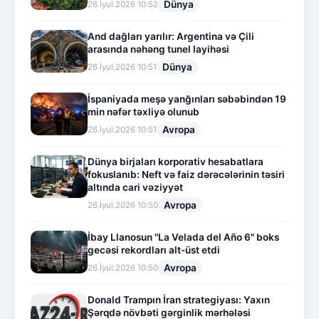
Dünya
26.İyul.2026 10:52
And dağları yarılır: Argentina və Çili
arasında nəhəng tunel layihəsi
Dünya
26.İyul.2026 10:51
İspaniyada meşə yanğınları səbəbindən 19
min nəfər təxliyə olunub
Avropa
26.İyul.2026 10:51
Dünya birjaları korporativ hesabatlara
fokuslanıb: Neft və faiz dərəcələrinin təsiri
altında cari vəziyyət
Avropa
26.İyul.2026 10:50
İbay Llanosun "La Velada del Año 6" boks
gecəsi rekordları alt-üst etdi
Avropa
26.İyul.2026 10:50
Donald Trampın İran strategiyası: Yaxın
Şərqdə növbəti gərginlik mərhələsi