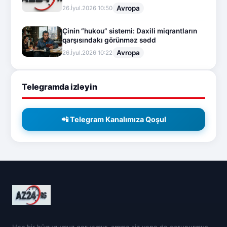
Avropa
26.İyul.2026 10:50
Çinin “hukou” sistemi: Daxili miqrantların
qarşısındakı görünməz sədd
Avropa
26.İyul.2026 10:22
Telegramda izləyin
📲 Telegram Kanalımıza Qoşul