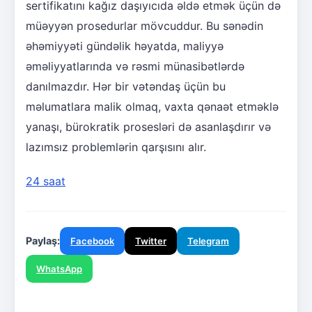
sertifikatını kağız daşıyıcıda əldə etmək üçün də
müəyyən prosedurlar mövcuddur. Bu sənədin
əhəmiyyəti gündəlik həyatda, maliyyə
əməliyyatlarında və rəsmi münasibətlərdə
danılmazdır. Hər bir vətəndaş üçün bu
məlumatlara malik olmaq, vaxta qənaət etməklə
yanaşı, bürokratik prosesləri də asanlaşdırır və
lazımsız problemlərin qarşısını alır.
24 saat
Paylaş:
Facebook
Twitter
Telegram
WhatsApp