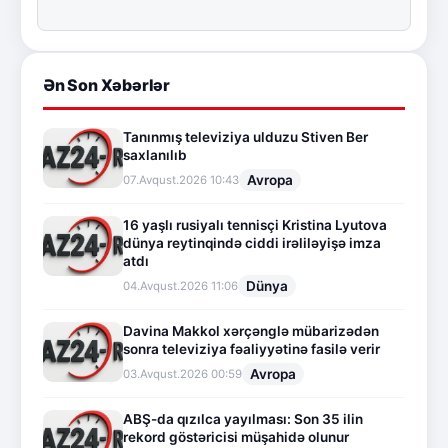
Ən Son Xəbərlər
Tanınmış televiziya ulduzu Stiven Ber
saxlanılıb
Avropa
07.Avqust.2026 10:43
16 yaşlı rusiyalı tennisçi Kristina Lyutova
dünya reytinqində ciddi irəliləyişə imza
atdı
Dünya
04.Avqust.2026 11:06
Davina Makkol xərçənglə mübarizədən
sonra televiziya fəaliyyətinə fasilə verir
Avropa
03.Avqust.2026 00:59
ABŞ-da qızılca yayılması: Son 35 ilin
rekord göstəricisi müşahidə olunur