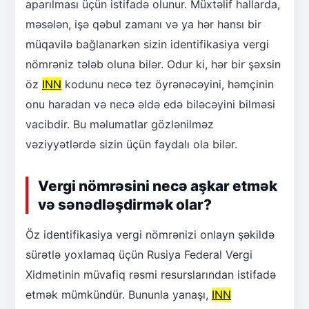
aparılması üçün istifadə olunur. Müxtəlif hallarda,
məsələn, işə qəbul zamanı və ya hər hansı bir
müqavilə bağlanarkən sizin identifikasiya vergi
nömrəniz tələb oluna bilər. Odur ki, hər bir şəxsin
öz
INN
kodunu necə tez öyrənəcəyini, həmçinin
onu haradan və necə əldə edə biləcəyini bilməsi
vacibdir. Bu məlumatlar gözlənilməz
vəziyyətlərdə sizin üçün faydalı ola bilər.
Vergi nömrəsini necə aşkar etmək
və sənədləşdirmək olar?
Öz identifikasiya vergi nömrənizi onlayn şəkildə
sürətlə yoxlamaq üçün Rusiya Federal Vergi
Xidmətinin müvafiq rəsmi resurslarından istifadə
etmək mümkündür. Bununla yanaşı,
INN