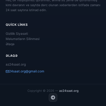
Heç bir hüququmuz qorunmur, amma siz yenə də qorunurmuş
kimi davranın və saytda dərc olunan xəbərlərdən istifadə zamanı
24 saat saytına istinad edin.
QUICK LINKS
Gizlilik Siyasəti
Məlumatların Silinməsi
Əlaqə
ƏLAQƏ
az24saat.org
24saat.org@gmail.com
Copyright © 2026 —
az24saat.org