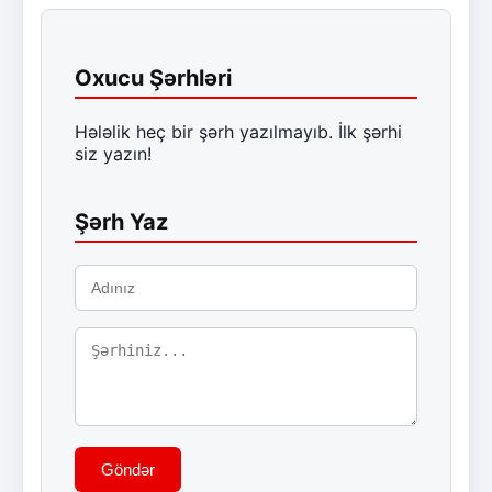
Oxucu Şərhləri
Hələlik heç bir şərh yazılmayıb. İlk şərhi
siz yazın!
Şərh Yaz
Göndər