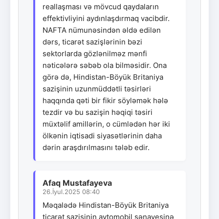
reallaşması və mövcud qaydaların
effektivliyini aydınlaşdırmaq vacibdir.
NAFTA nümunəsindən əldə edilən
dərs, ticarət sazişlərinin bəzi
sektorlarda gözlənilməz mənfi
nəticələrə səbəb ola bilməsidir. Ona
görə də, Hindistan-Böyük Britaniya
sazişinin uzunmüddətli təsirləri
haqqında qəti bir fikir söyləmək hələ
tezdir və bu sazişin həqiqi təsiri
müxtəlif amillərin, o cümlədən hər iki
ölkənin iqtisadi siyasətlərinin daha
dərin araşdırılmasını tələb edir.
Afaq Mustafayeva
26.İyul.2025 08:40
Məqalədə Hindistan-Böyük Britaniya
ticarət sazişinin avtomobil sənayesinə