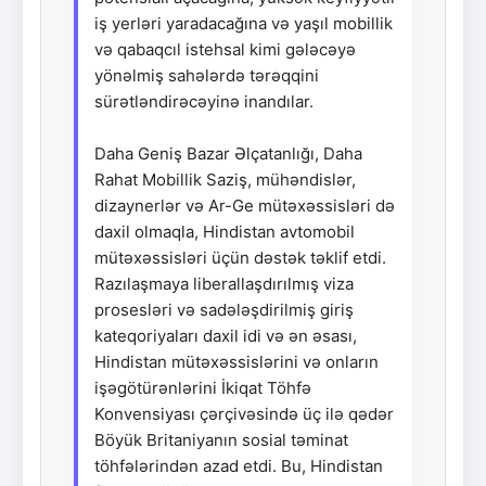
iş yerləri yaradacağına və yaşıl mobillik
və qabaqcıl istehsal kimi gələcəyə
yönəlmiş sahələrdə tərəqqini
sürətləndirəcəyinə inandılar.
Daha Geniş Bazar Əlçatanlığı, Daha
Rahat Mobillik Saziş, mühəndislər,
dizaynerlər və Ar-Ge mütəxəssisləri də
daxil olmaqla, Hindistan avtomobil
mütəxəssisləri üçün dəstək təklif etdi.
Razılaşmaya liberallaşdırılmış viza
prosesləri və sadələşdirilmiş giriş
kateqoriyaları daxil idi və ən əsası,
Hindistan mütəxəssislərini və onların
işəgötürənlərini İkiqat Töhfə
Konvensiyası çərçivəsində üç ilə qədər
Böyük Britaniyanın sosial təminat
töhfələrindən azad etdi. Bu, Hindistan