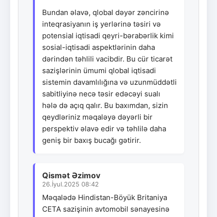
Bundan əlavə, qlobal dəyər zəncirinə
inteqrasiyanın iş yerlərinə təsiri və
potensial iqtisadi qeyri-bərabərlik kimi
sosial-iqtisadi aspektlərinin daha
dərindən təhlili vacibdir. Bu cür ticarət
sazişlərinin ümumi qlobal iqtisadi
sistemin davamlılığına və uzunmüddətli
sabitliyinə necə təsir edəcəyi sualı
hələ də açıq qalır. Bu baxımdan, sizin
qeydləriniz məqaləyə dəyərli bir
perspektiv əlavə edir və təhlilə daha
geniş bir baxış bucağı gətirir.
Qismət Əzimov
26.İyul.2025 08:42
Məqalədə Hindistan-Böyük Britaniya
CETA sazişinin avtomobil sənayesinə