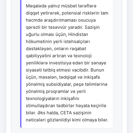
Məqalədə yalnız müsbət tərəflərə
diqqət yetirərək, potensial risklərin tam
həcmdə araşdırılmaması oxucuya
qərəzli bir təsəvvür yaradır. Sazişin
uğurlu olması üçün, Hindistan
hökumətinin yerli istehsalçıları
dəstəkləyən, onların rəqabət
qabiliyyətini artıran və texnoloji
yeniliklərə investisiya edən bir sənaye
siyasəti tətbiq etməsi vacibdir. Bunun
üçün, məsələn, tədqiqat və inkişafa
yönəlmiş subsidiyalar, peşə təlimlərinə
yönəlmiş proqramlar və yerli
texnologiyaların inkişafını
stimullaşdıran tədbirlər həyata keçirilə
bilər. Əks halda, CETA sazişinin
nəticələri gözlənildiyi kimi olmaya bilər.