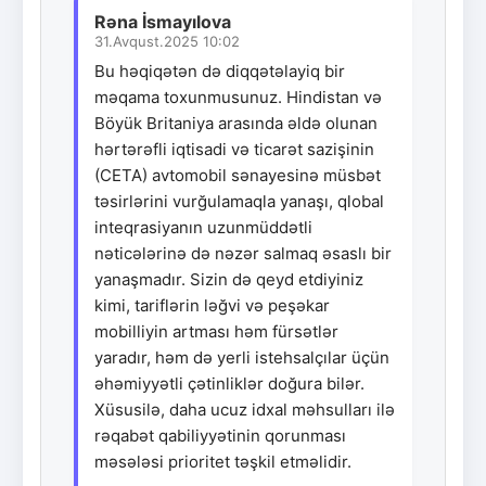
Rəna İsmayılova
31.Avqust.2025 10:02
Bu həqiqətən də diqqətəlayiq bir
məqama toxunmusunuz. Hindistan və
Böyük Britaniya arasında əldə olunan
hərtərəfli iqtisadi və ticarət sazişinin
(CETA) avtomobil sənayesinə müsbət
təsirlərini vurğulamaqla yanaşı, qlobal
inteqrasiyanın uzunmüddətli
nəticələrinə də nəzər salmaq əsaslı bir
yanaşmadır. Sizin də qeyd etdiyiniz
kimi, tariflərin ləğvi və peşəkar
mobilliyin artması həm fürsətlər
yaradır, həm də yerli istehsalçılar üçün
əhəmiyyətli çətinliklər doğura bilər.
Xüsusilə, daha ucuz idxal məhsulları ilə
rəqabət qabiliyyətinin qorunması
məsələsi prioritet təşkil etməlidir.