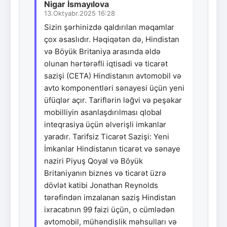
Nigar İsmayılova
13.Oktyabr.2025 16:28
Sizin şərhinizdə qaldırılan məqamlar
çox əsaslıdır. Həqiqətən də, Hindistan
və Böyük Britaniya arasında əldə
olunan hərtərəfli iqtisadi və ticarət
sazişi (CETA) Hindistanın avtomobil və
avto komponentləri sənayesi üçün yeni
üfüqlər açır. Tariflərin ləğvi və peşəkar
mobilliyin asanlaşdırılması qlobal
inteqrasiya üçün əlverişli imkanlar
yaradır. Tarifsiz Ticarət Sazişi: Yeni
İmkanlar Hindistanın ticarət və sənaye
naziri Piyuş Qoyal və Böyük
Britaniyanın biznes və ticarət üzrə
dövlət katibi Jonathan Reynolds
tərəfindən imzalanan saziş Hindistan
ixracatının 99 faizi üçün, o cümlədən
avtomobil, mühəndislik məhsulları və