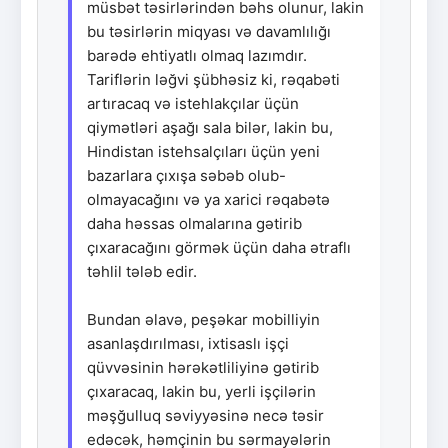
müsbət təsirlərindən bəhs olunur, lakin
bu təsirlərin miqyası və davamlılığı
barədə ehtiyatlı olmaq lazımdır.
Tariflərin ləğvi şübhəsiz ki, rəqabəti
artıracaq və istehlakçılar üçün
qiymətləri aşağı sala bilər, lakin bu,
Hindistan istehsalçıları üçün yeni
bazarlara çıxışa səbəb olub-
olmayacağını və ya xarici rəqabətə
daha həssas olmalarına gətirib
çıxaracağını görmək üçün daha ətraflı
təhlil tələb edir.
Bundan əlavə, peşəkar mobilliyin
asanlaşdırılması, ixtisaslı işçi
qüvvəsinin hərəkətliliyinə gətirib
çıxaracaq, lakin bu, yerli işçilərin
məşğulluq səviyyəsinə necə təsir
edəcək, həmçinin bu sərmayələrin