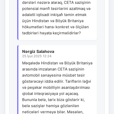
dərsləri nəzərə alaraq, CETA sazişinin
potensial mənfi təsirlərini azaltmaq və
ədalətli iqtisadi inkişafı təmin etmək
üçün Hindistan və Böyük Britaniya
hökumətləri hansı konkret və ölçülən
tədbirləri həyata keçirməlidirlər?
Nərgiz Salahova
25.İyul.2025 12:24
Məqalədə Hindistan və Böyük Britaniya
arasında imzalanan CETA sazişinin
avtomobil sənayesinə müsbət təsir
göstərəcəyi iddia edilir. Tariflərin ləğvi
və peşəkar mobilliyin asanlaşdırılması
qlobal inteqrasiyaya yol açacaq.
Bununla belə, tarix bizə göstərir ki,
belə sazişlər həmişə gözlənilən
nəticələri verməyə bilər. Məsələn,