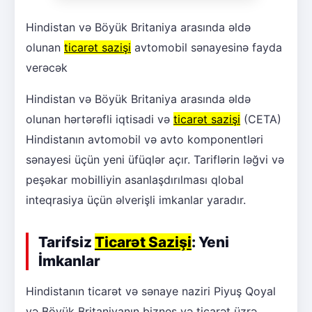
Hindistan və Böyük Britaniya arasında əldə
olunan
ticarət sazişi
avtomobil sənayesinə fayda
verəcək
Hindistan və Böyük Britaniya arasında əldə
olunan hərtərəfli iqtisadi və
ticarət sazişi
(CETA)
Hindistanın avtomobil və avto komponentləri
sənayesi üçün yeni üfüqlər açır. Tariflərin ləğvi və
peşəkar mobilliyin asanlaşdırılması qlobal
inteqrasiya üçün əlverişli imkanlar yaradır.
Tarifsiz
Ticarət Sazişi
: Yeni
İmkanlar
Hindistanın ticarət və sənaye naziri Piyuş Qoyal
və Böyük Britaniyanın biznes və ticarət üzrə