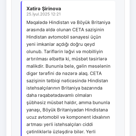
Xatirə Şirinova
25.İyul.2025 12:21
Məqalədə Hindistan və Böyük Britaniya
arasında əldə olunan CETA sazişinin
Hindistan avtomobil sənayesi üçün
yeni imkanlar açdığı doğru qeyd
olunub. Tariflərin ləğvi və mobilliyin
artırılması əlbəttə ki, müsbət təsirlərə
malikdir. Bununla belə, gəlin məsələnin
digər tərəfini də nəzərə alaq. CETA
sazişinin tətbiqi nəticəsində Hindistan
istehsalçılarının Britaniya bazarında
daha rəqabətədavamlı olmaları
şübhəsiz müsbət haldır, amma bununla
yanaşı, Böyük Britaniyadan Hindistana
ucuz avtomobil və komponent idxalının
artması yerli istehsalçıları ciddi
çətinliklərlə üzləşdirə bilər. Yerli