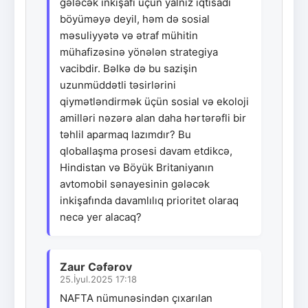
gələcək inkişafı üçün yalnız iqtisadi
böyüməyə deyil, həm də sosial
məsuliyyətə və ətraf mühitin
mühafizəsinə yönələn strategiya
vacibdir. Bəlkə də bu sazişin
uzunmüddətli təsirlərini
qiymətləndirmək üçün sosial və ekoloji
amilləri nəzərə alan daha hərtərəfli bir
təhlil aparmaq lazımdır? Bu
qloballaşma prosesi davam etdikcə,
Hindistan və Böyük Britaniyanın
avtomobil sənayesinin gələcək
inkişafında davamlılıq prioritet olaraq
necə yer alacaq?
Zaur Cəfərov
25.İyul.2025 17:18
NAFTA nümunəsindən çıxarılan