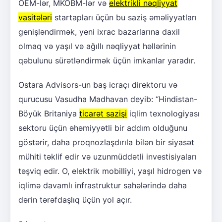
OEM-lər, MKOBM-lər və
elektrikli nəqliyyat
vasitələri
startapları üçün bu saziş əməliyyatları
genişləndirmək, yeni ixrac bazarlarına daxil
olmaq və yaşıl və ağıllı nəqliyyat həllərinin
qəbulunu sürətləndirmək üçün imkanlar yaradır.
Ostara Advisors-un baş icraçı direktoru və
qurucusu Vasudha Madhavan deyib: “Hindistan-
Böyük Britaniya
ticarət sazişi
iqlim texnologiyası
sektoru üçün əhəmiyyətli bir addım olduğunu
göstərir, daha proqnozlaşdırıla bilən bir siyasət
mühiti təklif edir və uzunmüddətli investisiyaları
təşviq edir. O, elektrik mobilliyi, yaşıl hidrogen və
iqlimə davamlı infrastruktur sahələrində daha
dərin tərəfdaşlıq üçün yol açır.