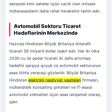
sənayesi kimi sahələr üçün vacib olan ixtisaslı
mütəxəssislərin daha rahat hərəkətini təmin edir.
Avtomobil Sektoru Ticarət
Hədəflərinin Mərkəzində
Hazırda Hindistan-Böyük Britaniya ikitərəfli
ticarəti 56 milyard dollar təşkil edir. Hər iki ölkə
2030-cu ilə qədər ticarəti iki dəfə artırmaq
hədəfini qarşıya qoyub və avtomobil sektorunun
əsas töhfə verəcəyi gözlənilir. Böyük Britaniya
Hindistan
elektrikli nəqliyyat vasitələri
firmaları,
mühəndislik konsaltinq şirkətləri və İT-əsaslı
avtomobil xidmətləri üçün əsas istiqamət olaraq
qalır.