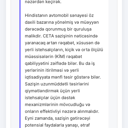
nəzərdən keçirək.
Hindistanın avtomobil sənayesi öz
daxili bazarına yönəlmiş və müəyyən
dərəcədə qorunmuş bir quruluşa
malikdir. CETA sazişinin nəticəsində
yaranacaq artan rəqabət, xüsusən də
yerli istehsalçıların, kiçik və orta ölçülü
müəssisələrin (KİM) rəqabət
qabiliyyətini zəiflədə bilər. Bu da iş
yerlərinin itirilməsi və yerli
iqtisadiyyata mənfi təsir göstərə bilər.
Sazişin uzunmüddətli təsirlərini
qiymətləndirmək üçün yerli
istehsalçılar üçün dəstək
mexanizmlərinin mövcudluğu və
onların effektivliyi nəzərə alınmalıdır.
Eyni zamanda, sazişin gətirəcəyi
potensial faydalarla yanaşı, ətraf