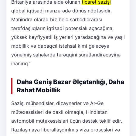
Britaniya arasında əldə olunan
ticarət sazişi
qlobal iqtisadi mənzərədə dönüş nöqtəsidir.
Mahindra olaraq biz belə sərhədlərarası
tərəfdaşlıqların iqtisadi potensialı açacağına,
yüksək keyfiyyətli iş yerləri yaradacağına və yaşıl
mobillik və qabaqcıl istehsal kimi gələcəyə
yönəlmiş sahələrdə tərəqqini sürətləndirəcəyinə
inanırıq.”
Daha Geniş Bazar Əlçatanlığı, Daha
Rahat Mobillik
Saziş, mühəndislər, dizaynerlər və Ar-Ge
mütəxəssisləri də daxil olmaqla, Hindistan
avtomobil mütəxəssisləri üçün dəstək təklif edir.
Razılaşmaya liberallaşdırılmış viza prosesləri və