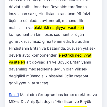
dövlət katibi Jonathan Reynolds tərəfindən
imzalanan saziş Hindistan ixracatının 99 faizi
üçün, o cümlədən avtomobil, mühəndislik
məhsulları və
elektrikli nəqliyyat vasitələri
komponentləri kimi əsas seqmentlər üçün
gömrük rüsumsuz girişi təmin edir. Bu addım
Hindistanın Britaniya bazarında, xüsusən yüksək
dəyərli avto komponentlər,
elektrikli nəqliyyat
vasitələri
alt qovşaqları və Böyük Britaniyanın
davamlılıq məqsədlərinə uyğun olan yüksək
dəqiqlikli mühəndislik hissələri üçün rəqabət
qabiliyyətini artıracaq.
Sələfi
Mahindra Group-un baş icraçı direktoru və
MD-si Dr. Aniş Şah deyir: “Hindistan və Böyük