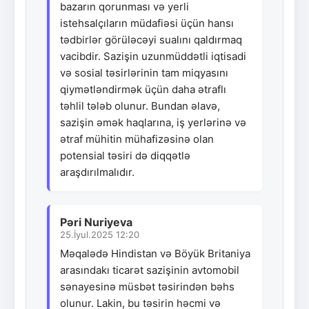
bazarın qorunması və yerli
istehsalçıların müdafiəsi üçün hansı
tədbirlər görüləcəyi sualını qaldırmaq
vacibdir. Sazişin uzunmüddətli iqtisadi
və sosial təsirlərinin tam miqyasını
qiymətləndirmək üçün daha ətraflı
təhlil tələb olunur. Bundan əlavə,
sazişin əmək haqlarına, iş yerlərinə və
ətraf mühitin mühafizəsinə olan
potensial təsiri də diqqətlə
araşdırılmalıdır.
Pəri Nuriyeva
25.İyul.2025 12:20
Məqalədə Hindistan və Böyük Britaniya
arasındakı ticarət sazişinin avtomobil
sənayesinə müsbət təsirindən bəhs
olunur. Lakin, bu təsirin həcmi və