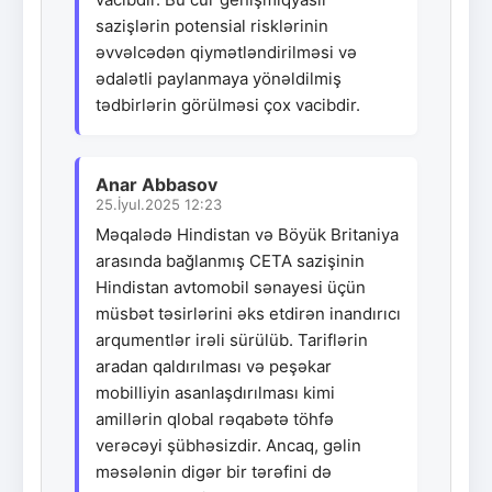
sazişlərin potensial risklərinin
əvvəlcədən qiymətləndirilməsi və
ədalətli paylanmaya yönəldilmiş
tədbirlərin görülməsi çox vacibdir.
Anar Abbasov
25.İyul.2025 12:23
Məqalədə Hindistan və Böyük Britaniya
arasında bağlanmış CETA sazişinin
Hindistan avtomobil sənayesi üçün
müsbət təsirlərini əks etdirən inandırıcı
arqumentlər irəli sürülüb. Tariflərin
aradan qaldırılması və peşəkar
mobilliyin asanlaşdırılması kimi
amillərin qlobal rəqabətə töhfə
verəcəyi şübhəsizdir. Ancaq, gəlin
məsələnin digər bir tərəfini də