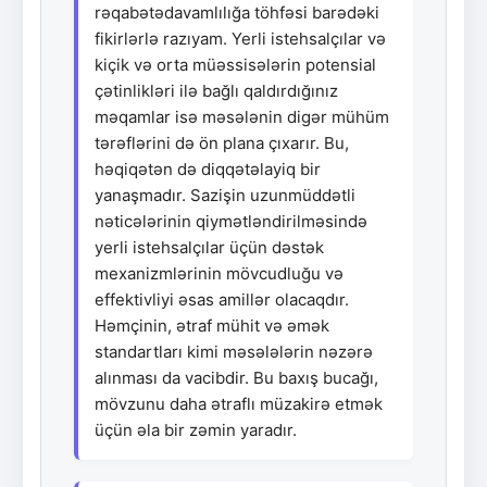
rəqabətədavamlılığa töhfəsi barədəki
fikirlərlə razıyam. Yerli istehsalçılar və
kiçik və orta müəssisələrin potensial
çətinlikləri ilə bağlı qaldırdığınız
məqamlar isə məsələnin digər mühüm
tərəflərini də ön plana çıxarır. Bu,
həqiqətən də diqqətəlayiq bir
yanaşmadır. Sazişin uzunmüddətli
nəticələrinin qiymətləndirilməsində
yerli istehsalçılar üçün dəstək
mexanizmlərinin mövcudluğu və
effektivliyi əsas amillər olacaqdır.
Həmçinin, ətraf mühit və əmək
standartları kimi məsələlərin nəzərə
alınması da vacibdir. Bu baxış bucağı,
mövzunu daha ətraflı müzakirə etmək
üçün əla bir zəmin yaradır.