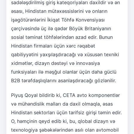
sadələşdirilmiş giriş kateqoriyaları daxildir və ən
əsası, Hindistan mütəxəssislərini və onların
işəgötürənlərini İkiqat Töhfə Konvensiyası
çərçivəsində üç ilə qədər Böyük Britaniyanın
sosial təminat töhfələrindən azad edir. Bunun
Hindistan firmaları üçün xərc rəqabət
qabiliyyətini yaxşılaşdıracağı və xüsusən texniki
xidmətlər, dizayn dəstəyi və innovasiya
funksiyaları ilə məşğul olanlar üçün daha güclü
B2B tərəfdaşlıqlarını asanlaşdıracağı gözlənilir.
Piyuş Qoyal bildirib ki, CETA avto komponentlər
və mühəndislik malları da daxil olmaqla, əsas
Hindistan sektorları üçün tarifsiz girişi təmin edir.
O, həmçinin qeyd edib ki, bu, qlobal dizayn və
texnologiya şəbəkələrindən asılı olan avtomobil