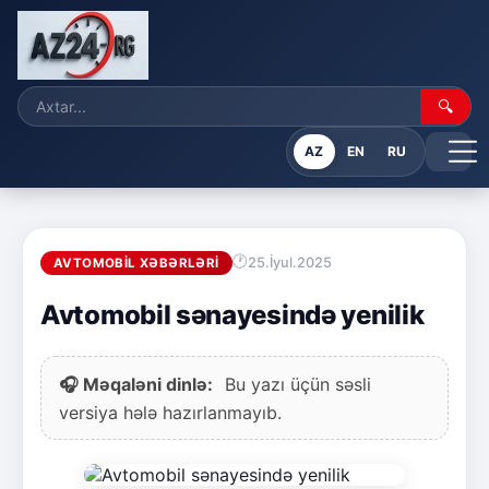
🔍
AZ
EN
RU
25.İyul.2025
AVTOMOBIL XƏBƏRLƏRI
Avtomobil sənayesində yenilik
🎧 Məqaləni dinlə:
Bu yazı üçün səsli
versiya hələ hazırlanmayıb.