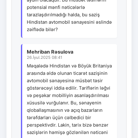
potensial mənfi nəticələrlə
tarazlaşdırılmadığı halda, bu saziş
Hindistan avtomobil sənayesini əslində
zəiflədə bilər?
Mehriban Rəsulova
26.İyul.2025 08:41
Məqalədə Hindistan və Böyük Britaniya
arasında əldə olunan ticarət sazişinin
avtomobil sənayesinə müsbət təsir
göstərəcəyi iddia edilir. Tariflərin ləğvi
və peşəkar mobilliyin asanlaşdırılması
xüsusilə vurğulanır. Bu, sənayenin
qloballaşmasının və açıq bazarların
tərəfdarları üçün cəlbedici bir
perspektivdir. Lakin, tarix bizə bənzər
sazişlərin həmişə gözlənilən nəticəni