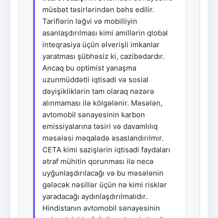
müsbət təsirlərindən bəhs edilir.
Tariflərin ləğvi və mobilliyin
asanlaşdırılması kimi amillərin qlobal
inteqrasiya üçün əlverişli imkanlar
yaratması şübhəsiz ki, cazibədardır.
Ancaq bu optimist yanaşma
uzunmüddətli iqtisadi və sosial
dəyişikliklərin tam olaraq nəzərə
alınmaması ilə kölgələnir. Məsələn,
avtomobil sənayesinin karbon
emissiyalarına təsiri və davamlılıq
məsələsi məqalədə əsaslandırılmır.
CETA kimi sazişlərin iqtisadi faydaları
ətraf mühitin qorunması ilə necə
uyğunlaşdırılacağı və bu məsələnin
gələcək nəsillər üçün nə kimi risklər
yaradacağı aydınlaşdırılmalıdır.
Hindistanın avtomobil sənayesinin