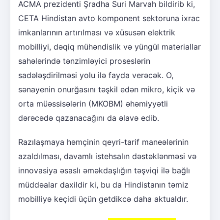
ACMA prezidenti Şradha Suri Marvah bildirib ki,
CETA Hindistan avto komponent sektoruna ixrac
imkanlarının artırılması və xüsusən elektrik
mobilliyi, dəqiq mühəndislik və yüngül materiallar
sahələrində tənzimləyici proseslərin
sadələşdirilməsi yolu ilə fayda verəcək. O,
sənayenin onurğasını təşkil edən mikro, kiçik və
orta müəssisələrin (MKOBM) əhəmiyyətli
dərəcədə qazanacağını da əlavə edib.
Razılaşmaya həmçinin qeyri-tarif maneələrinin
azaldılması, davamlı istehsalın dəstəklənməsi və
innovasiya əsaslı əməkdaşlığın təşviqi ilə bağlı
müddəalar daxildir ki, bu da Hindistanın təmiz
mobilliyə keçidi üçün getdikcə daha aktualdır.