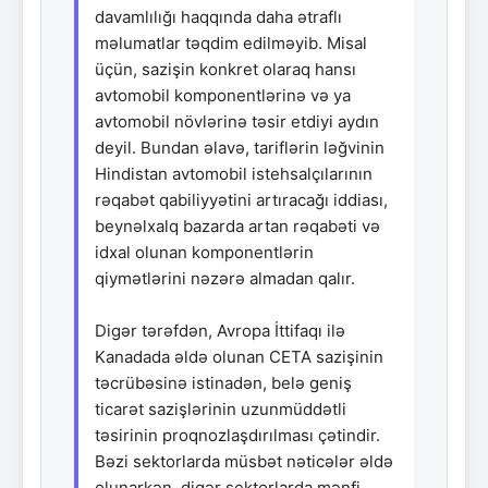
davamlılığı haqqında daha ətraflı
məlumatlar təqdim edilməyib. Misal
üçün, sazişin konkret olaraq hansı
avtomobil komponentlərinə və ya
avtomobil növlərinə təsir etdiyi aydın
deyil. Bundan əlavə, tariflərin ləğvinin
Hindistan avtomobil istehsalçılarının
rəqabət qabiliyyətini artıracağı iddiası,
beynəlxalq bazarda artan rəqabəti və
idxal olunan komponentlərin
qiymətlərini nəzərə almadan qalır.
Digər tərəfdən, Avropa İttifaqı ilə
Kanadada əldə olunan CETA sazişinin
təcrübəsinə istinadən, belə geniş
ticarət sazişlərinin uzunmüddətli
təsirinin proqnozlaşdırılması çətindir.
Bəzi sektorlarda müsbət nəticələr əldə
olunarkən, digər sektorlarda mənfi