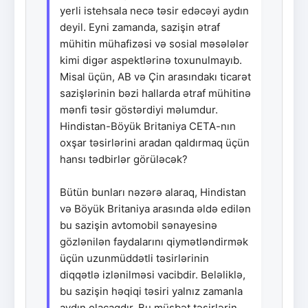
yerli istehsala necə təsir edəcəyi aydın
deyil. Eyni zamanda, sazişin ətraf
mühitin mühafizəsi və sosial məsələlər
kimi digər aspektlərinə toxunulmayıb.
Misal üçün, AB və Çin arasındakı ticarət
sazişlərinin bəzi hallarda ətraf mühitinə
mənfi təsir göstərdiyi məlumdur.
Hindistan-Böyük Britaniya CETA-nın
oxşar təsirlərini aradan qaldırmaq üçün
hansı tədbirlər görüləcək?
Bütün bunları nəzərə alaraq, Hindistan
və Böyük Britaniya arasında əldə edilən
bu sazişin avtomobil sənayesinə
gözlənilən faydalarını qiymətləndirmək
üçün uzunmüddətli təsirlərinin
diqqətlə izlənilməsi vacibdir. Beləliklə,
bu sazişin həqiqi təsiri yalnız zamanla
aydın olacaqdır. Bu müsbət təsirlərin