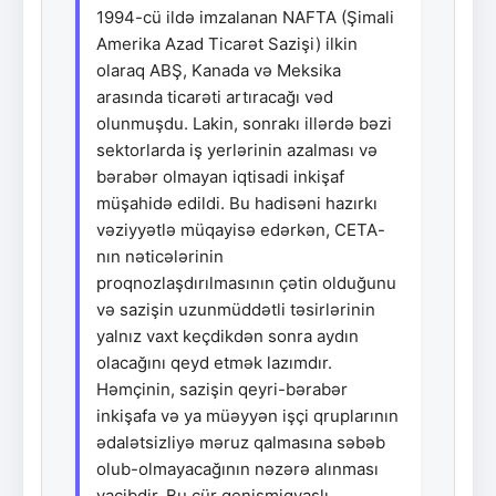
1994-cü ildə imzalanan NAFTA (Şimali
Amerika Azad Ticarət Sazişi) ilkin
olaraq ABŞ, Kanada və Meksika
arasında ticarəti artıracağı vəd
olunmuşdu. Lakin, sonrakı illərdə bəzi
sektorlarda iş yerlərinin azalması və
bərabər olmayan iqtisadi inkişaf
müşahidə edildi. Bu hadisəni hazırkı
vəziyyətlə müqayisə edərkən, CETA-
nın nəticələrinin
proqnozlaşdırılmasının çətin olduğunu
və sazişin uzunmüddətli təsirlərinin
yalnız vaxt keçdikdən sonra aydın
olacağını qeyd etmək lazımdır.
Həmçinin, sazişin qeyri-bərabər
inkişafa və ya müəyyən işçi qruplarının
ədalətsizliyə məruz qalmasına səbəb
olub-olmayacağının nəzərə alınması
vacibdir. Bu cür genişmiqyaslı