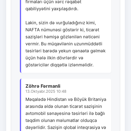
firmaları üçün xərc rəqabət
qabiliyyətini yaxşılaşdırdı.
Lakin, sizin də vurğuladığınız kimi,
NAFTA nümunəsi göstərir ki, ticarət
sazişləri həmişə gözlənilən nəticəni
vermir. Bu müqavilənin uzunmüddətli
təsirləri barədə yekun qənaətə gəlmək
üçün hələ ilkin dövrlərdir və
göstəricilər diqqətlə izlənməlidir.
Zöhrə Fərmanli
13.Oktyabr.2025 10:48
Məqalədə Hindistan və Böyük Britaniya
arasında əldə olunan ticarət sazişinin
avtomobil sənayesinə təsirləri ilə bağlı
təqdim olunan məlumatlar olduqca
dəyərlidir. Sazişin qlobal inteqrasiya və