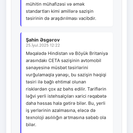
mühitin mühafizəsi və əmək
standartları kimi amillərə sazişin
təsirinin də araşdırılması vacibdir.
Şahin Əsgərov
25.İyul.2025 12:22
Məqalədə Hindistan və Böyük Britaniya
arasındakı CETA sazişinin avtomobil
sənayesinə müsbət təsirlərini
vurğulamaqla yanaşı, bu sazişin həqiqi
təsiri ilə bağlı ehtimal olunan
risklərdən çox az bəhs edilir. Tariflərin
ləğvi yerli istehsalçıları xarici rəqabətə
daha həssas hala gətirə bilər. Bu, yerli
iş yerlərinin azalmasına, eləcə də
texnoloji asılılığın artmasına səbəb ola
bilər.