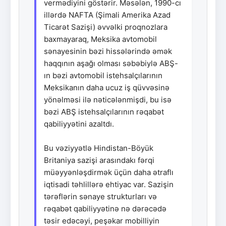
vermədiyini göstərir. Məsələn, 1990-cı
illərdə NAFTA (Şimali Amerika Azad
Ticarət Sazişi) əvvəlki proqnozlara
baxmayaraq, Meksika avtomobil
sənayesinin bəzi hissələrində əmək
haqqının aşağı olması səbəbiylə ABŞ-
ın bəzi avtomobil istehsalçılarının
Meksikanın daha ucuz iş qüvvəsinə
yönəlməsi ilə nəticələnmişdi, bu isə
bəzi ABŞ istehsalçılarının rəqabət
qabiliyyətini azaltdı.
Bu vəziyyətlə Hindistan-Böyük
Britaniya sazişi arasındakı fərqi
müəyyənləşdirmək üçün daha ətraflı
iqtisadi təhlillərə ehtiyac var. Sazişin
tərəflərin sənaye strukturları və
rəqabət qabiliyyətinə nə dərəcədə
təsir edəcəyi, peşəkar mobilliyin