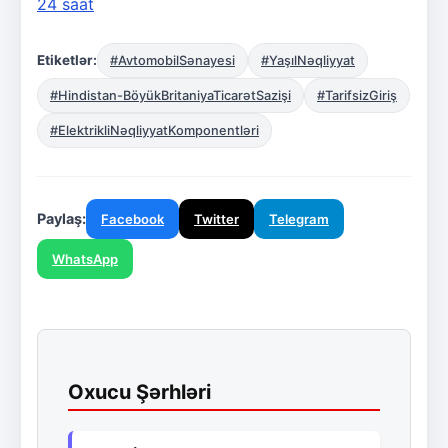
24 saat
Etiketlər:
#AvtomobilSənayesi
#YaşılNəqliyyat
#Hindistan-BöyükBritaniyaTicarətSazişi
#TarifsizGiriş
#ElektrikliNəqliyyatKomponentləri
Paylaş:
Facebook
Twitter
Telegram
WhatsApp
Oxucu Şərhləri