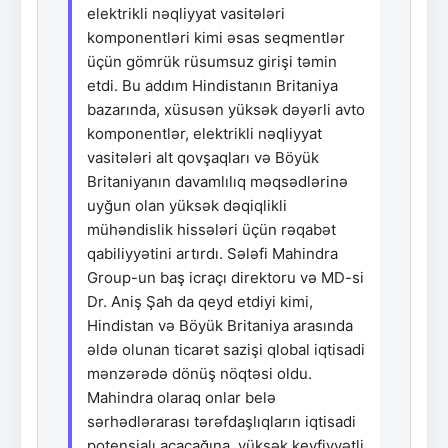
elektrikli nəqliyyat vasitələri
komponentləri kimi əsas seqmentlər
üçün gömrük rüsumsuz girişi təmin
etdi. Bu addım Hindistanın Britaniya
bazarında, xüsusən yüksək dəyərli avto
komponentlər, elektrikli nəqliyyat
vasitələri alt qovşaqları və Böyük
Britaniyanın davamlılıq məqsədlərinə
uyğun olan yüksək dəqiqlikli
mühəndislik hissələri üçün rəqabət
qabiliyyətini artırdı. Sələfi Mahindra
Group-un baş icraçı direktoru və MD-si
Dr. Aniş Şah da qeyd etdiyi kimi,
Hindistan və Böyük Britaniya arasında
əldə olunan ticarət sazişi qlobal iqtisadi
mənzərədə dönüş nöqtəsi oldu.
Mahindra olaraq onlar belə
sərhədlərarası tərəfdaşlıqların iqtisadi
potensialı açacağına, yüksək keyfiyyətli