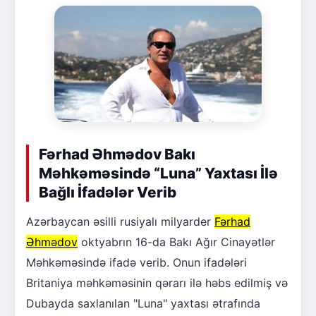
Fərhad Əhmədov Bakı
Məhkəməsində “Luna” Yaxtası İlə
Bağlı İfadələr Verib
Azərbaycan əsilli rusiyalı milyarder
Fərhad
Əhmədov
oktyabrın 16-da Bakı Ağır Cinayətlər
Məhkəməsində ifadə verib. Onun ifadələri
Britaniya məhkəməsinin qərarı ilə həbs edilmiş və
Dubayda saxlanılan "Luna" yaxtası ətrafında