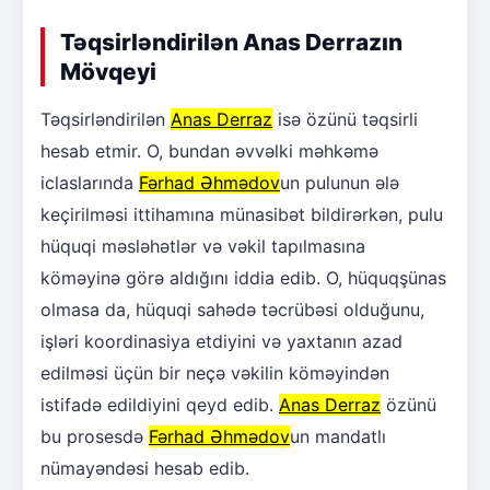
Təqsirləndirilən Anas Derrazın
Mövqeyi
Təqsirləndirilən
Anas Derraz
isə özünü təqsirli
hesab etmir. O, bundan əvvəlki məhkəmə
iclaslarında
Fərhad Əhmədov
un pulunun ələ
keçirilməsi ittihamına münasibət bildirərkən, pulu
hüquqi məsləhətlər və vəkil tapılmasına
köməyinə görə aldığını iddia edib. O, hüquqşünas
olmasa da, hüquqi sahədə təcrübəsi olduğunu,
işləri koordinasiya etdiyini və yaxtanın azad
edilməsi üçün bir neçə vəkilin köməyindən
istifadə edildiyini qeyd edib.
Anas Derraz
özünü
bu prosesdə
Fərhad Əhmədov
un mandatlı
nümayəndəsi hesab edib.