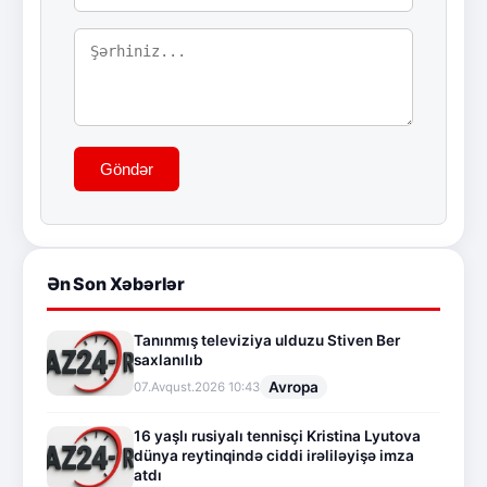
Göndər
Ən Son Xəbərlər
Tanınmış televiziya ulduzu Stiven Ber
saxlanılıb
Avropa
07.Avqust.2026 10:43
16 yaşlı rusiyalı tennisçi Kristina Lyutova
dünya reytinqində ciddi irəliləyişə imza
atdı