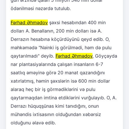
gün ərzində qalan 5 milyon 540 min dollar
ödənilməsi nəzərdə tutulub.
Fərhad Əhmədov
şəxsi hesabından 400 min
dolları A. Benallanın, 200 min dolları isə A.
Derrazın hesabına köçürdüyünü qeyd edib. O,
məhkəmədə "Nəinki iş görülmədi, həm də pulu
qaytarılmadı" deyib.
Fərhad Əhmədov
, Göyçayda
nar plantasiyalarında çalışan insanların 6-7
saatlıq əməyinə görə 20 manat qazandığını
xatırlatmış, həmin şəxslərin isə 600 min dollar
alaraq heç bir iş görmədiklərini və pulu
qaytarmaqdan imtina etdiklərini vurğulayıb. O, A.
Derrazı hüquqşünas kimi tanıdığını, onun
mühəndis ixtisasının olduğundan xəbərsiz
olduğunu əlavə edib.