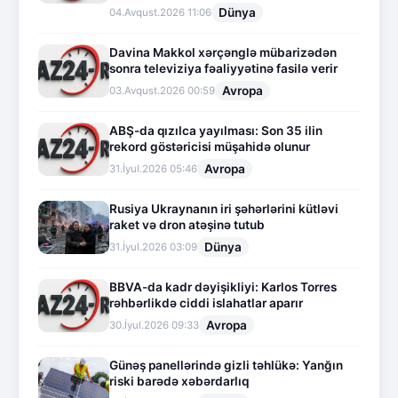
Dünya
04.Avqust.2026 11:06
Davina Makkol xərçənglə mübarizədən
sonra televiziya fəaliyyətinə fasilə verir
Avropa
03.Avqust.2026 00:59
ABŞ-da qızılca yayılması: Son 35 ilin
rekord göstəricisi müşahidə olunur
Avropa
31.İyul.2026 05:46
Rusiya Ukraynanın iri şəhərlərini kütləvi
raket və dron atəşinə tutub
Dünya
31.İyul.2026 03:09
BBVA-da kadr dəyişikliyi: Karlos Torres
rəhbərlikdə ciddi islahatlar aparır
Avropa
30.İyul.2026 09:33
Günəş panellərində gizli təhlükə: Yanğın
riski barədə xəbərdarlıq