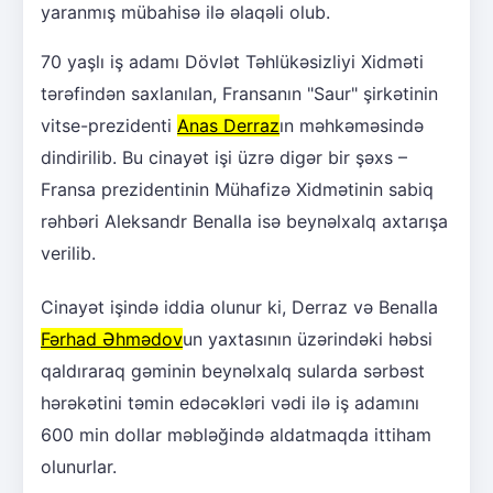
yaranmış mübahisə ilə əlaqəli olub.
70 yaşlı iş adamı Dövlət Təhlükəsizliyi Xidməti
tərəfindən saxlanılan, Fransanın "Saur" şirkətinin
vitse-prezidenti
Anas Derraz
ın məhkəməsində
dindirilib. Bu cinayət işi üzrə digər bir şəxs –
Fransa prezidentinin Mühafizə Xidmətinin sabiq
rəhbəri Aleksandr Benalla isə beynəlxalq axtarışa
verilib.
Cinayət işində iddia olunur ki, Derraz və Benalla
Fərhad Əhmədov
un yaxtasının üzərindəki həbsi
qaldıraraq gəminin beynəlxalq sularda sərbəst
hərəkətini təmin edəcəkləri vədi ilə iş adamını
600 min dollar məbləğində aldatmaqda ittiham
olunurlar.