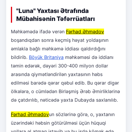
"Luna" Yaxtası Ətrafında
Mübahisənin Təfərrüatları
Məhkəmədə ifadə verən
Fərhad Əhmədov
boşandıqdan sonra keçmiş həyat yoldaşının
əmlakla bağlı məhkəmə iddiası qaldırdığını
bildirib.
Böyük Britaniya
məhkəməsi də iddianı
təmin edərək, dəyəri 300-400 milyon dollar
arasında qiymətləndirilən yaxtasının həbs
edilməsi barədə qərar qəbul edib. Bu qərar digər
ölkələrə, o cümlədən Birləşmiş Ərəb Əmirliklərinə
də çatdırılıb, nəticədə yaxta Dubayda saxlanılıb.
Fərhad Əhmədov
un sözlərinə görə, o, yaxtanın
üzərindəki həbsin götürülməsi üçün hüquqi
yollara əl atmaq istəyib və bu işdə kömək edə