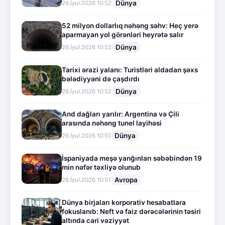
Dünya
26.İyul.2026 10:52
52 milyon dollarlıq nəhəng səhv: Heç yerə
aparmayan yol görənləri heyrətə salır
Dünya
26.İyul.2026 10:52
Tarixi ərazi yalanı: Turistləri aldadan şəxs
bələdiyyəni də çaşdırdı
Dünya
26.İyul.2026 10:52
And dağları yarılır: Argentina və Çili
arasında nəhəng tunel layihəsi
Dünya
26.İyul.2026 10:51
İspaniyada meşə yanğınları səbəbindən 19
min nəfər təxliyə olunub
Avropa
26.İyul.2026 10:51
Dünya birjaları korporativ hesabatlara
fokuslanıb: Neft və faiz dərəcələrinin təsiri
altında cari vəziyyət