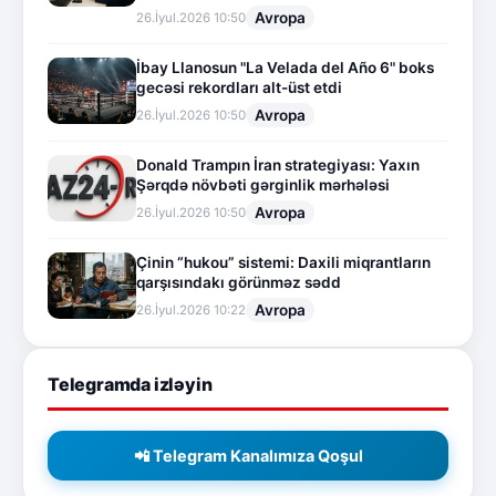
Avropa
26.İyul.2026 10:50
İbay Llanosun "La Velada del Año 6" boks
gecəsi rekordları alt-üst etdi
Avropa
26.İyul.2026 10:50
Donald Trampın İran strategiyası: Yaxın
Şərqdə növbəti gərginlik mərhələsi
Avropa
26.İyul.2026 10:50
Çinin “hukou” sistemi: Daxili miqrantların
qarşısındakı görünməz sədd
Avropa
26.İyul.2026 10:22
Telegramda izləyin
📲 Telegram Kanalımıza Qoşul