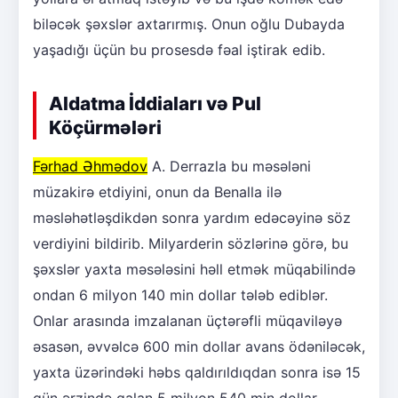
biləcək şəxslər axtarırmış. Onun oğlu Dubayda
yaşadığı üçün bu prosesdə fəal iştirak edib.
Aldatma İddiaları və Pul
Köçürmələri
Fərhad Əhmədov
A. Derrazla bu məsələni
müzakirə etdiyini, onun da Benalla ilə
məsləhətləşdikdən sonra yardım edəcəyinə söz
verdiyini bildirib. Milyarderin sözlərinə görə, bu
şəxslər yaxta məsələsini həll etmək müqabilində
ondan 6 milyon 140 min dollar tələb ediblər.
Onlar arasında imzalanan üçtərəfli müqaviləyə
əsasən, əvvəlcə 600 min dollar avans ödəniləcək,
yaxta üzərindəki həbs qaldırıldıqdan sonra isə 15