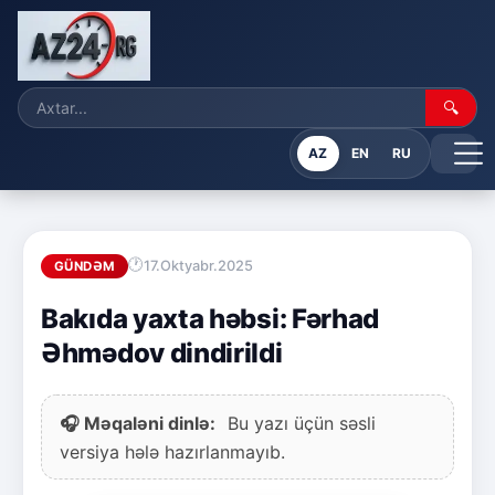
🔍
AZ
EN
RU
17.Oktyabr.2025
GÜNDƏM
Bakıda yaxta həbsi: Fərhad
Əhmədov dindirildi
🎧 Məqaləni dinlə:
Bu yazı üçün səsli
versiya hələ hazırlanmayıb.