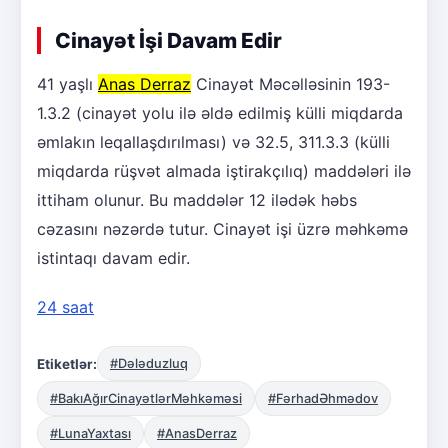
Cinayət İşi Davam Edir
41 yaşlı
Anas Derraz
Cinayət Məcəlləsinin 193-
1.3.2 (cinayət yolu ilə əldə edilmiş külli miqdarda
əmlakın leqallaşdırılması) və 32.5, 311.3.3 (külli
miqdarda rüşvət almada iştirakçılıq) maddələri ilə
ittiham olunur. Bu maddələr 12 ilədək həbs
cəzasını nəzərdə tutur. Cinayət işi üzrə məhkəmə
istintaqı davam edir.
24 saat
Etiketlər:
#Dələduzluq
#BakıAğırCinayətlərMəhkəməsi
#FərhadƏhmədov
#LunaYaxtası
#AnasDerraz