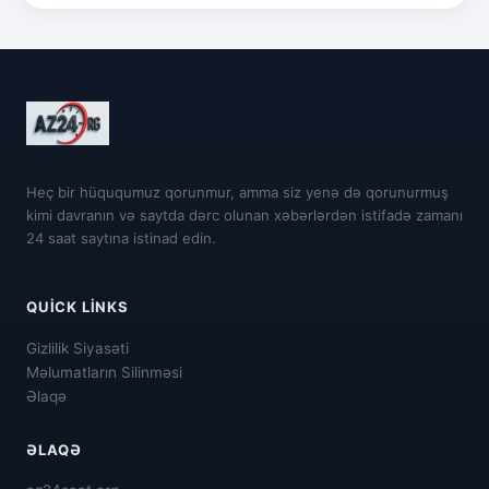
Heç bir hüququmuz qorunmur, amma siz yenə də qorunurmuş
kimi davranın və saytda dərc olunan xəbərlərdən istifadə zamanı
24 saat saytına istinad edin.
QUICK LINKS
Gizlilik Siyasəti
Məlumatların Silinməsi
Əlaqə
ƏLAQƏ