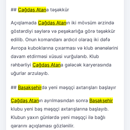
##
Çağdaş Atan
a təşəkkür
Açıqlamada
Çağdaş Atan
ın iki mövsüm ərzində
göstərdiyi səylərə və peşəkarlığa görə təşəkkür
edilib. Onun komandanı ardıcıl olaraq iki dəfə
Avropa kuboklarına çıxarması və klub ənənələrini
davam etdirməsi xüsusi vurğulanıb. Klub
rəhbərliyi
Çağdaş Atan
a gələcək karyerasında
uğurlar arzulayıb.
##
Başakşehir
də yeni məşqçi axtarışları başlayır
Çağdaş Atan
ın ayrılmasından sonra
Başakşehir
klubu yeni baş məşqçi axtarışlarına başlayıb.
Klubun yaxın günlərdə yeni məşqçi ilə bağlı
qərarını açıqlaması gözlənilir.