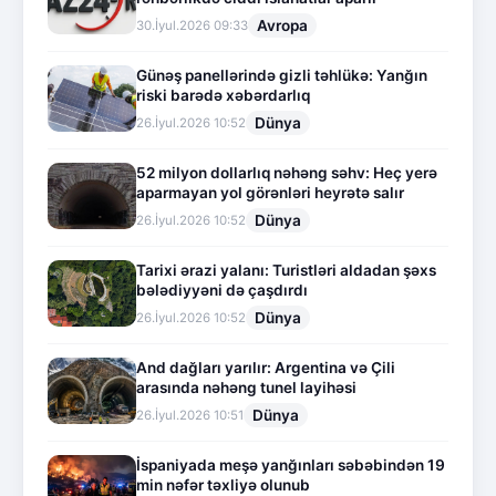
Avropa
30.İyul.2026 09:33
Günəş panellərində gizli təhlükə: Yanğın
riski barədə xəbərdarlıq
Dünya
26.İyul.2026 10:52
52 milyon dollarlıq nəhəng səhv: Heç yerə
aparmayan yol görənləri heyrətə salır
Dünya
26.İyul.2026 10:52
Tarixi ərazi yalanı: Turistləri aldadan şəxs
bələdiyyəni də çaşdırdı
Dünya
26.İyul.2026 10:52
And dağları yarılır: Argentina və Çili
arasında nəhəng tunel layihəsi
Dünya
26.İyul.2026 10:51
İspaniyada meşə yanğınları səbəbindən 19
min nəfər təxliyə olunub