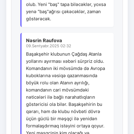
olub. Yeni "baş" tapa biləcəklər, yoxsa
yenə "baş"ağrısı çəkəcəklər, zaman
göstərəcək.
Nəsrin Raufova
09.Sentyabr.2025 02:32
Başakşehir klubunun Çağdaş Atanla
yollarını ayırması xəbəri sürpriz oldu.
Komandanın iki mövsümdə də Avropa
kuboklarına vəsiqə qazanmasında
böyük rolu olan Atanın ayrılığı,
komandanın cari mövsümdəki
nəticələri ilə bağlı narahatlıqların
göstəricisi ola bilər. Başakşehirin bu
qərarı, həm də klubu növbəti dövrə
üçün güclü bir məşqçi ilə yenidən
formalaşdırmaq istəyini ortaya qoyur.
Yeni məşqçinin kim olacağı və