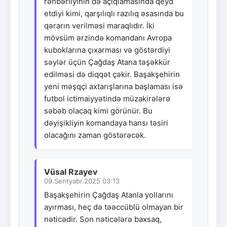
rəhbərliyinin də açıqlamasında qeyd
etdiyi kimi, qarşılıqlı razılıq əsasında bu
qərarın verilməsi maraqlıdır. İki
mövsüm ərzində komandanı Avropa
kuboklarına çıxarması və göstərdiyi
səylər üçün Çağdaş Atana təşəkkür
edilməsi də diqqət çəkir. Başakşehirin
yeni məşqçi axtarışlarına başlaması isə
futbol ictimaiyyətində müzakirələrə
səbəb olacaq kimi görünür. Bu
dəyişikliyin komandaya hansı təsiri
olacağını zaman göstərəcək.
Vüsal Rzayev
09.Sentyabr.2025 03:13
Başakşehirin Çağdaş Atanla yollarını
ayırması, heç də təəccüblü olmayan bir
nəticədir. Son nəticələrə baxsaq,