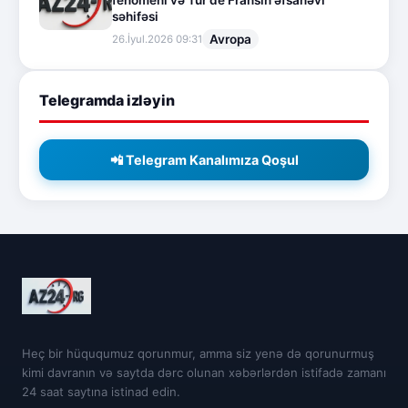
fenomeni və Tur de Fransın əfsanəvi
səhifəsi
Avropa
26.İyul.2026 09:31
Telegramda izləyin
📲 Telegram Kanalımıza Qoşul
Heç bir hüququmuz qorunmur, amma siz yenə də qorunurmuş
kimi davranın və saytda dərc olunan xəbərlərdən istifadə zamanı
24 saat saytına istinad edin.