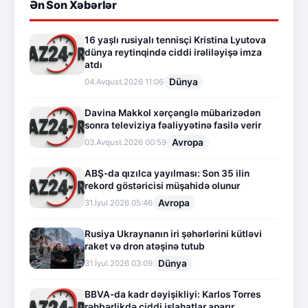
Ən Son Xəbərlər
16 yaşlı rusiyalı tennisçi Kristina Lyutova
dünya reytinqində ciddi irəliləyişə imza
atdı
Dünya
04.Avqust.2026 11:06
Davina Makkol xərçənglə mübarizədən
sonra televiziya fəaliyyətinə fasilə verir
Avropa
03.Avqust.2026 00:59
ABŞ-da qızılca yayılması: Son 35 ilin
rekord göstəricisi müşahidə olunur
Avropa
31.İyul.2026 05:46
Rusiya Ukraynanın iri şəhərlərini kütləvi
raket və dron atəşinə tutub
Dünya
31.İyul.2026 03:09
BBVA-da kadr dəyişikliyi: Karlos Torres
rəhbərlikdə ciddi islahatlar aparır