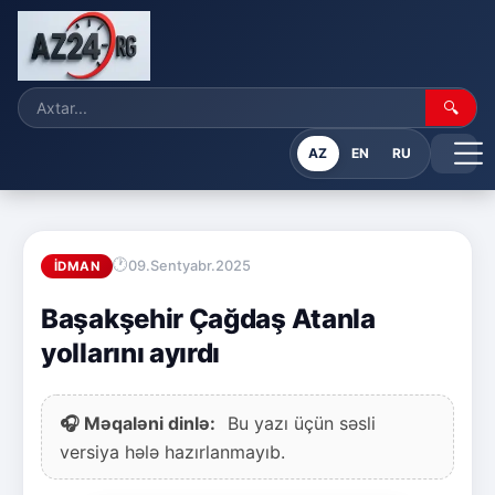
🔍
AZ
EN
RU
09.Sentyabr.2025
İDMAN
Başakşehir Çağdaş Atanla
yollarını ayırdı
🎧 Məqaləni dinlə:
Bu yazı üçün səsli
versiya hələ hazırlanmayıb.