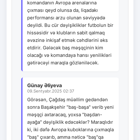
komandanın Avropa arenalarına
çıxması qeyd olunsa da, liqadakı
performansı arzu olunan səviyyədə
deyildi. Bu cür dəyişikliklər futbolun bir
hissəsidir və klubların sabit qalmaq
əvəzinə inkişaf etmək cəhdlərini əks
etdirir. Gələcək baş məşqçinin kim
olacağı və komandaya hansı yenilikləri
gətirəcəyi maraqla gözləniləcək.
Günay Əliyeva
09.Sentyabr.2025 02:37
Görəsən, Çağdaş müəllim gedəndən
sonra Başakşehir "baş-başa" verib yeni
məşqçi axtaracaq, yoxsa "başdan-
ayağa" dəyişiklik edəcəklər? Maraqlıdır
ki, iki dəfə Avropa kuboklarına çıxmaqla
"baş" çıxarıb, amma nəticə "baş"qa