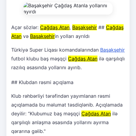
Açar sözlər:
Çağdaş Atan
,
Başakşehir
##
Çağdaş
Atan
və
Başakşehir
in yolları ayrıldı
Türkiyə Super Liqası komandalarından
Başakşehir
futbol klubu baş məşqçi
Çağdaş Atan
ilə qarşılıqlı
razılıq əsasında yollarını ayırıb.
## Klubdan rəsmi açıqlama
Klub rəhbərliyi tərəfindən yayımlanan rəsmi
açıqlamada bu məlumat təsdiqlənib. Açıqlamada
deyilir: “Klubumuz baş məşqçi
Çağdaş Atan
ilə
qarşılıqlı anlaşma əsasında yollarını ayırma
qərarına gəlib."