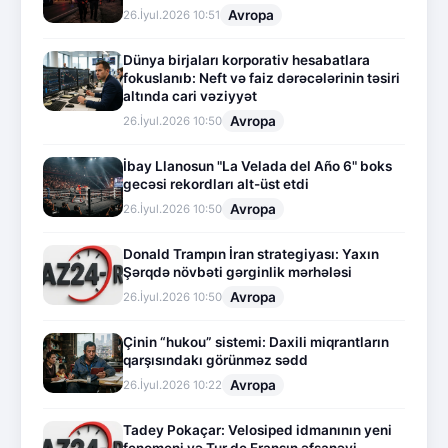
Avropa
26.İyul.2026 10:51
Dünya birjaları korporativ hesabatlara
fokuslanıb: Neft və faiz dərəcələrinin təsiri
altında cari vəziyyət
Avropa
26.İyul.2026 10:50
İbay Llanosun "La Velada del Año 6" boks
gecəsi rekordları alt-üst etdi
Avropa
26.İyul.2026 10:50
Donald Trampın İran strategiyası: Yaxın
Şərqdə növbəti gərginlik mərhələsi
Avropa
26.İyul.2026 10:50
Çinin “hukou” sistemi: Daxili miqrantların
qarşısındakı görünməz sədd
Avropa
26.İyul.2026 10:22
Tadey Pokaçar: Velosiped idmanının yeni