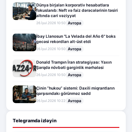
Dünya birjaları korporativ hesabatlara
fokuslanıb: Neft və faiz dərəcələrinin təsiri
altında cari vəziyyət
Avropa
26.İyul.2026 10:50
İbay Llanosun "La Velada del Año 6" boks
gecəsi rekordları alt-üst etdi
Avropa
26.İyul.2026 10:50
Donald Trampın İran strategiyası: Yaxın
Şərqdə növbəti gərginlik mərhələsi
Avropa
26.İyul.2026 10:50
Çinin “hukou” sistemi: Daxili miqrantların
qarşısındakı görünməz sədd
Avropa
26.İyul.2026 10:22
Telegramda izləyin