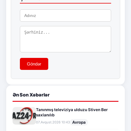
Göndər
Ən Son Xəbərlər
Tanınmış televiziya ulduzu Stiven Ber
saxlanılıb
Avropa
07.Avqust.2026 10:43