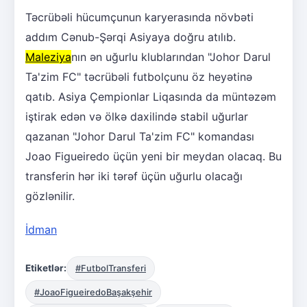
Təcrübəli hücumçunun karyerasında növbəti
addım Cənub-Şərqi Asiyaya doğru atılıb.
Maleziya
nın ən uğurlu klublarından "Johor Darul
Ta'zim FC" təcrübəli futbolçunu öz heyətinə
qatıb. Asiya Çempionlar Liqasında da müntəzəm
iştirak edən və ölkə daxilində stabil uğurlar
qazanan "Johor Darul Ta'zim FC" komandası
Joao Figueiredo üçün yeni bir meydan olacaq. Bu
transferin hər iki tərəf üçün uğurlu olacağı
gözlənilir.
İdman
Etiketlər:
#FutbolTransferi
#JoaoFigueiredoBaşakşehir