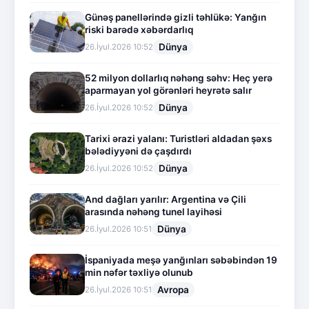
Günəş panellərində gizli təhlükə: Yanğın
riski barədə xəbərdarlıq
Dünya
26.İyul.2026 10:52
52 milyon dollarlıq nəhəng səhv: Heç yerə
aparmayan yol görənləri heyrətə salır
Dünya
26.İyul.2026 10:52
Tarixi ərazi yalanı: Turistləri aldadan şəxs
bələdiyyəni də çaşdırdı
Dünya
26.İyul.2026 10:52
And dağları yarılır: Argentina və Çili
arasında nəhəng tunel layihəsi
Dünya
26.İyul.2026 10:51
İspaniyada meşə yanğınları səbəbindən 19
min nəfər təxliyə olunub
Avropa
26.İyul.2026 10:51