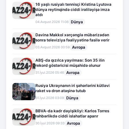
16 yaşlı rusiyalı tennisçi Kristina Lyutova
dünya reytinqində ciddi irəliləyişə imza
atdı
Dünya
04.Avqust.2026 11:06
Davina Makkol xərçənglə mübarizədən
sonra televiziya fəaliyyətinə fasilə verir
Avropa
03.Avqust.2026 00:59
ABŞ-da qızılca yayılması: Son 35 ilin
rekord göstəricisi müşahidə olunur
Avropa
31.İyul.2026 05:46
Rusiya Ukraynanın iri şəhərlərini kütləvi
raket və dron atəşinə tutub
Dünya
31.İyul.2026 03:09
BBVA-da kadr dəyişikliyi: Karlos Torres
rəhbərlikdə ciddi islahatlar aparır
Avropa
30.İyul.2026 09:33