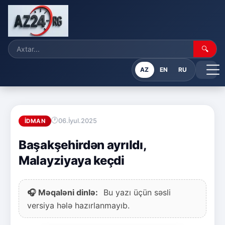
🔍
AZ
EN
RU
06.İyul.2025
İDMAN
Başakşehirdən ayrıldı,
Malayziyaya keçdi
🎧 Məqaləni dinlə:
Bu yazı üçün səsli
versiya hələ hazırlanmayıb.