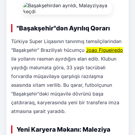
"Başakşehir"dən Ayrılıq Qərarı
Türkiyə Super Liqasının tanınmış təmsilçilərindən
"Başakşehir" Braziliyalı hücumçu
Joao Figueiredo
ilə yollarını rəsmən ayırdığını elan edib. Klubun
yaydığı məlumata görə, 33 yaşlı təcrübəli
forvardla müqaviləyə qarşılıqlı razılaşma
əsasında xitam verilib. Bu qərar, futbolçunun
"Başakşehir"dəki müqavilə dövrünü başa
çatdıraraq, karyerasında yeni bir transferə imza
atmasına şərait yaradıb.
Yeni Karyera Məkanı: Maleziya