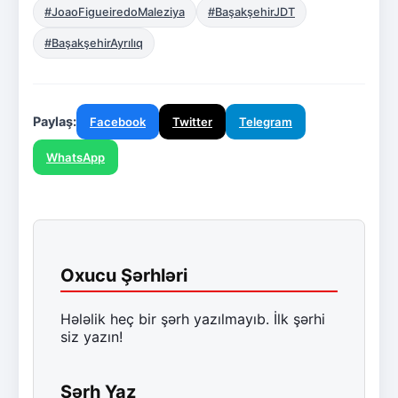
#JoaoFigueiredoMaleziya
#BaşakşehirJDT
#BaşakşehirAyrılıq
Paylaş:
Facebook
Twitter
Telegram
WhatsApp
Oxucu Şərhləri
Hələlik heç bir şərh yazılmayıb. İlk şərhi
siz yazın!
Şərh Yaz