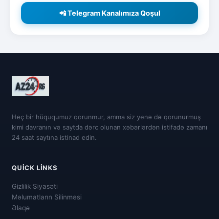
📲 Telegram Kanalımıza Qoşul
Heç bir hüququmuz qorunmur, amma siz yenə də qorunurmuş
kimi davranın və saytda dərc olunan xəbərlərdən istifadə zamanı
24 saat saytına istinad edin.
QUICK LINKS
Gizlilik Siyasəti
Məlumatların Silinməsi
Əlaqə