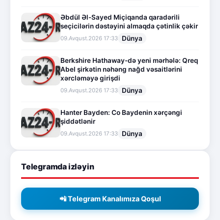
Əbdül Əl-Sayed Miçiqanda qaradərili
seçicilərin dəstəyini almaqda çətinlik çəkir
Dünya
09.Avqust.2026 17:33
Berkshire Hathaway-də yeni mərhələ: Qreq
Abel şirkətin nəhəng nağd vəsaitlərini
xərcləməyə girişdi
Dünya
09.Avqust.2026 17:33
Hanter Bayden: Co Baydenin xərçəngi
şiddətlənir
Dünya
09.Avqust.2026 17:33
Telegramda izləyin
📲 Telegram Kanalımıza Qoşul