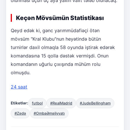
olunması üçün üç aya yaxın vaxt tələb olunacaq.
Keçən Mövsümün Statistikası
Qeyd edək ki, gənc yarımmüdafiəçi ötən
mövsüm "Kral Klubu"nun heyətində bütün
turnirlər daxil olmaqla 58 oyunda iştirak edərək
komandasına 15 qolla dəstək vermişdi. Onun
komandanın uğurlu çıxışında mühüm rolu
olmuşdu.
24 saat
Etiketlər:
futbol
#RealMadrid
#JudeBellingham
#Zədə
#OmbaƏməliyyatı