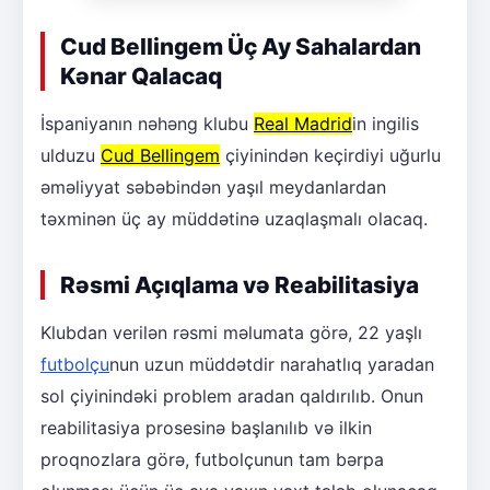
Cud Bellingem Üç Ay Sahalardan
Kənar Qalacaq
İspaniyanın nəhəng klubu
Real Madrid
in ingilis
ulduzu
Cud Bellingem
çiyinindən keçirdiyi uğurlu
əməliyyat səbəbindən yaşıl meydanlardan
təxminən üç ay müddətinə uzaqlaşmalı olacaq.
Rəsmi Açıqlama və Reabilitasiya
Klubdan verilən rəsmi məlumata görə, 22 yaşlı
futbolçu
nun uzun müddətdir narahatlıq yaradan
sol çiyinindəki problem aradan qaldırılıb. Onun
reabilitasiya prosesinə başlanılıb və ilkin
proqnozlara görə, futbolçunun tam bərpa