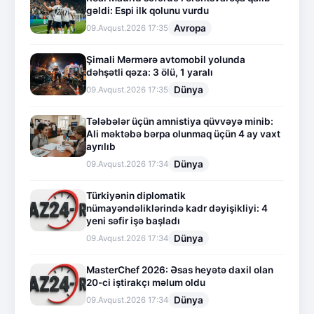
gəldi: Espi ilk qolunu vurdu
Avropa
09.Avqust.2026 17:35
Şimali Mərmərə avtomobil yolunda
dəhşətli qəza: 3 ölü, 1 yaralı
Dünya
09.Avqust.2026 17:35
Tələbələr üçün amnistiya qüvvəyə minib:
Ali məktəbə bərpa olunmaq üçün 4 ay vaxt
ayrılıb
Dünya
09.Avqust.2026 17:34
Türkiyənin diplomatik
nümayəndəliklərində kadr dəyişikliyi: 4
yeni səfir işə başladı
Dünya
09.Avqust.2026 17:34
MasterChef 2026: Əsas heyətə daxil olan
20-ci iştirakçı məlum oldu
Dünya
09.Avqust.2026 17:34