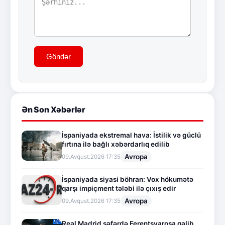
Göndər
Ən Son Xəbərlər
İspaniyada ekstremal hava: İstilik və güclü
fırtına ilə bağlı xəbərdarlıq edilib
Avropa
09.Avqust.2026 17:35
İspaniyada siyasi böhran: Vox hökumətə
qarşı impiçment tələbi ilə çıxış edir
Avropa
09.Avqust.2026 17:35
Real Madrid səfərdə Ferentsvaroşa qalib