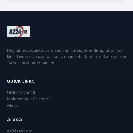
Heç bir hüququmuz qorunmur, amma siz yenə də qorunurmuş
kimi davranın və saytda dərc olunan xəbərlərdən istifadə zamanı
24 saat saytına istinad edin.
QUICK LINKS
Gizlilik Siyasəti
Məlumatların Silinməsi
Əlaqə
ƏLAQƏ
az24saat.org