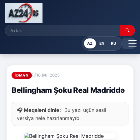
🔍
AZ
EN
RU
16.İyul.2025
İDMAN
Bellingham Şoku Real Madriddə
🎧 Məqaləni dinlə:
Bu yazı üçün səsli
versiya hələ hazırlanmayıb.