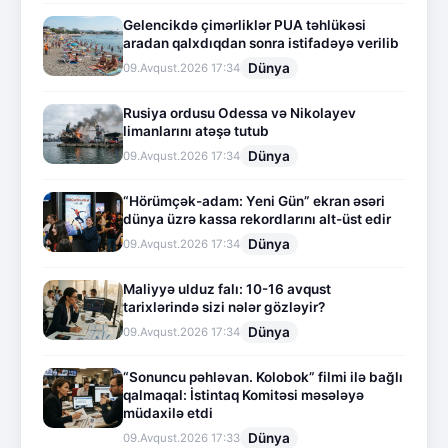
Gelencikdə çimərliklər PUA təhlükəsi
aradan qalxdıqdan sonra istifadəyə verilib
Dünya
09.Avqust.2026 17:34
Rusiya ordusu Odessa və Nikolayev
limanlarını atəşə tutub
Dünya
09.Avqust.2026 17:34
“Hörümçək-adam: Yeni Gün” ekran əsəri
dünya üzrə kassa rekordlarını alt-üst edir
Dünya
09.Avqust.2026 17:34
Maliyyə ulduz falı: 10-16 avqust
tarixlərində sizi nələr gözləyir?
Dünya
09.Avqust.2026 17:34
“Sonuncu pəhləvan. Kolobok” filmi ilə bağlı
qalmaqal: İstintaq Komitəsi məsələyə
müdaxilə etdi
Dünya
09.Avqust.2026 17:33