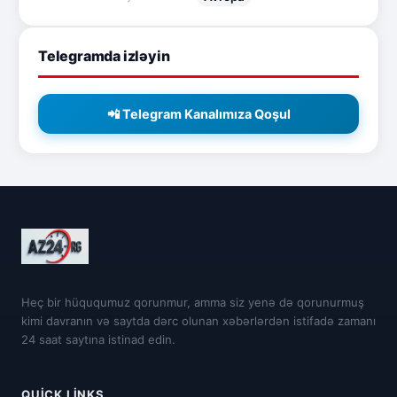
Telegramda izləyin
📲 Telegram Kanalımıza Qoşul
Heç bir hüququmuz qorunmur, amma siz yenə də qorunurmuş
kimi davranın və saytda dərc olunan xəbərlərdən istifadə zamanı
24 saat saytına istinad edin.
QUICK LINKS