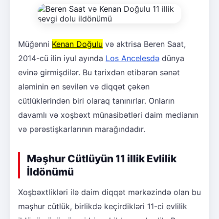
Müğənni
Kenan Doğulu
və aktrisa Beren Saat,
2014-cü ilin iyul ayında
Los Ancelesdə
dünya
evinə girmişdilər. Bu tarixdən etibarən sənət
aləminin ən sevilən və diqqət çəkən
cütlüklərindən biri olaraq tanınırlar. Onların
davamlı və xoşbəxt münasibətləri daim medianın
və pərəstişkarlarının marağındadır.
Məşhur Cütlüyün 11 illik Evlilik
İldönümü
Xoşbəxtlikləri ilə daim diqqət mərkəzində olan bu
məşhur cütlük, birlikdə keçirdikləri 11-ci evlilik