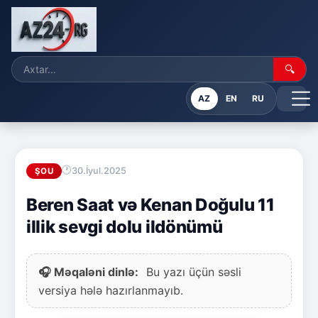
🔍
AZ
EN
RU
30.İyul.2025
ŞOU
Beren Saat və Kenan Doğulu 11
illik sevgi dolu ildönümü
🎧 Məqaləni dinlə:
Bu yazı üçün səsli
versiya hələ hazırlanmayıb.