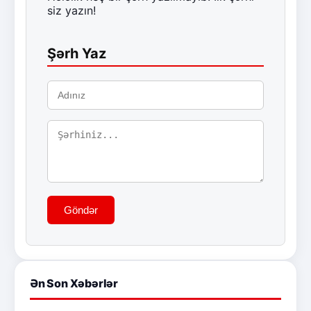
siz yazın!
Şərh Yaz
Göndər
Ən Son Xəbərlər