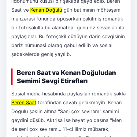
ildönümünü xüsusi bir şəkildə qeyd edib. Beren
Saat və
Kenan Doğulu
gün batımının möhtəşəm
mənzərəsi fonunda öpüşərkən çəkilmiş romantik
bir fotoşəkillə bu əlamətdar günü öz sevənləri ilə
paylaşıblar. Bu fotoşəkil cütlüyün dərin sevgisinin
bariz nümunəsi olaraq qəbul edilib və sosial
şəbəkələrdə geniş yayılıb.
Beren Saat və Kenan Doğuludan
Səmimi Sevgi Etirafları
Sosial media hesabında paylaşılan romantik şəklə
Beren Saat
tərəfindən cavab gecikməyib. Kenan
Doğulu şəklin altına "Səni çox sevirəm" səmimi
qeydini düşüb. Aktrisa isə həyat yoldaşına "Mən
də səni çox sevirəm... 11-ci ilimiz mübarək,