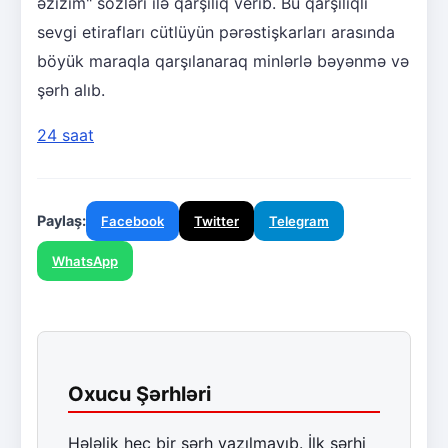
əzizim" sözləri ilə qarşılıq verib. Bu qarşılıqlı
sevgi etirafları cütlüyün pərəstişkarları arasında
böyük maraqla qarşılanaraq minlərlə bəyənmə və
şərh alıb.
24 saat
Paylaş:
Facebook
Twitter
Telegram
WhatsApp
Oxucu Şərhləri
Hələlik heç bir şərh yazılmayıb. İlk şərhi