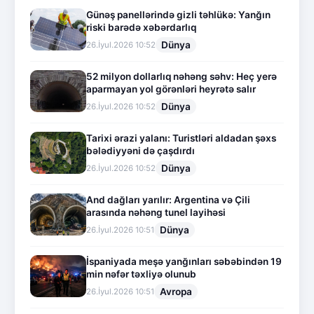
Günəş panellərində gizli təhlükə: Yanğın
riski barədə xəbərdarlıq
Dünya
26.İyul.2026 10:52
52 milyon dollarlıq nəhəng səhv: Heç yerə
aparmayan yol görənləri heyrətə salır
Dünya
26.İyul.2026 10:52
Tarixi ərazi yalanı: Turistləri aldadan şəxs
bələdiyyəni də çaşdırdı
Dünya
26.İyul.2026 10:52
And dağları yarılır: Argentina və Çili
arasında nəhəng tunel layihəsi
Dünya
26.İyul.2026 10:51
İspaniyada meşə yanğınları səbəbindən 19
min nəfər təxliyə olunub
Avropa
26.İyul.2026 10:51