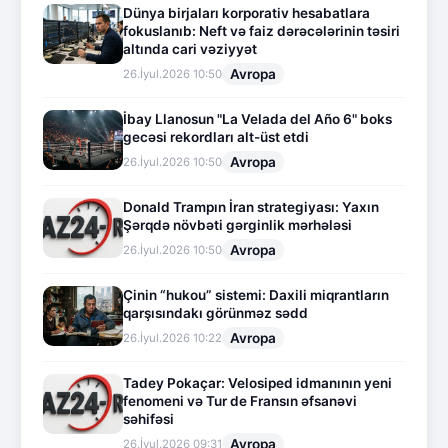
Dünya birjaları korporativ hesabatlara
fokuslanıb: Neft və faiz dərəcələrinin təsiri
altında cari vəziyyət
Avropa
26.İyul.2026 10:50
İbay Llanosun "La Velada del Año 6" boks
gecəsi rekordları alt-üst etdi
Avropa
26.İyul.2026 10:50
Donald Trampın İran strategiyası: Yaxın
Şərqdə növbəti gərginlik mərhələsi
Avropa
26.İyul.2026 10:50
Çinin “hukou” sistemi: Daxili miqrantların
qarşısındakı görünməz sədd
Avropa
26.İyul.2026 10:22
Tadey Pokaçar: Velosiped idmanının yeni
fenomeni və Tur de Fransın əfsanəvi
səhifəsi
Avropa
26.İyul.2026 09:31