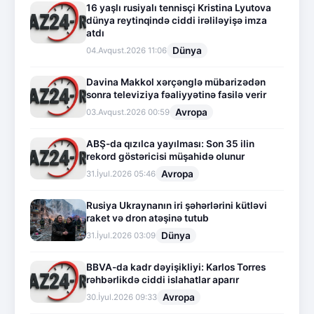
16 yaşlı rusiyalı tennisçi Kristina Lyutova
dünya reytinqində ciddi irəliləyişə imza
atdı
Dünya
04.Avqust.2026 11:06
Davina Makkol xərçənglə mübarizədən
sonra televiziya fəaliyyətinə fasilə verir
Avropa
03.Avqust.2026 00:59
ABŞ-da qızılca yayılması: Son 35 ilin
rekord göstəricisi müşahidə olunur
Avropa
31.İyul.2026 05:46
Rusiya Ukraynanın iri şəhərlərini kütləvi
raket və dron atəşinə tutub
Dünya
31.İyul.2026 03:09
BBVA-da kadr dəyişikliyi: Karlos Torres
rəhbərlikdə ciddi islahatlar aparır
Avropa
30.İyul.2026 09:33