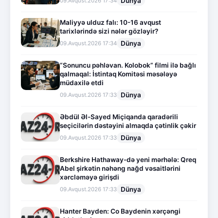
Dünya
09.Avqust.2026 17:34
Maliyyə ulduz falı: 10-16 avqust
tarixlərində sizi nələr gözləyir?
Dünya
09.Avqust.2026 17:34
“Sonuncu pəhləvan. Kolobok” filmi ilə bağlı
qalmaqal: İstintaq Komitəsi məsələyə
müdaxilə etdi
Dünya
09.Avqust.2026 17:33
Əbdül Əl-Sayed Miçiqanda qaradərili
seçicilərin dəstəyini almaqda çətinlik çəkir
Dünya
09.Avqust.2026 17:33
Berkshire Hathaway-də yeni mərhələ: Qreq
Abel şirkətin nəhəng nağd vəsaitlərini
xərcləməyə girişdi
Dünya
09.Avqust.2026 17:33
Hanter Bayden: Co Baydenin xərçəngi