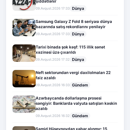
şiddətlənir
Dünya
09.Avqust.2026 17:33
Samsung Galaxy Z Fold 8 seriyası dünya
bazarında satış rekordlarını yeniləyir
Dünya
09.Avqust.2026 17:33
Tarixi binada şok kəşf: 115 illik sənət
xəzinəsi üzə çıxarıldı
Dünya
09.Avqust.2026 17:32
Neft sektorundan vergi daxilolmaları 22
faiz azaldı
Gündəm
09.Avqust.2026 16:33
Azərbaycanda dollarlaşma prosesi
səngiyir: Banklarda valyuta satışları kəskin
azalıb
Gündəm
09.Avqust.2026 16:32
Samid Hüseynovdan xəbər alınmır: 15