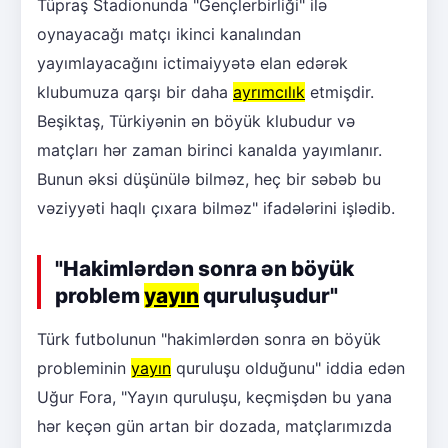
Tüpraş Stadionunda "Gençlerbirliği" ilə
oynayacağı matçı ikinci kanalından
yayımlayacağını ictimaiyyətə elan edərək
klubumuza qarşı bir daha
ayrımcılık
etmişdir.
Beşiktaş, Türkiyənin ən böyük klubudur və
matçları hər zaman birinci kanalda yayımlanır.
Bunun əksi düşünülə bilməz, heç bir səbəb bu
vəziyyəti haqlı çıxara bilməz" ifadələrini işlədib.
"Hakimlərdən sonra ən böyük
problem
yayın
quruluşudur"
Türk futbolunun "hakimlərdən sonra ən böyük
probleminin
yayın
quruluşu olduğunu" iddia edən
Uğur Fora, "Yayın quruluşu, keçmişdən bu yana
hər keçən gün artan bir dozada, matçlarımızda