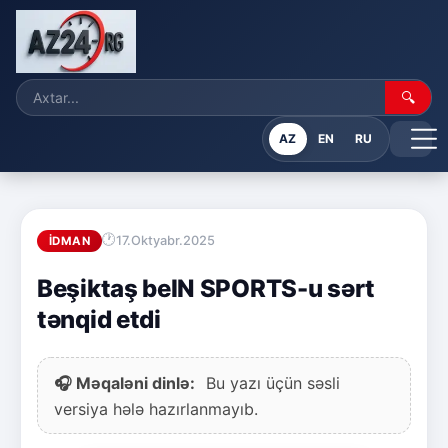
🔍
AZ
EN
RU
17.Oktyabr.2025
İDMAN
Beşiktaş beIN SPORTS-u sərt
tənqid etdi
🎧 Məqaləni dinlə:
Bu yazı üçün səsli
versiya hələ hazırlanmayıb.