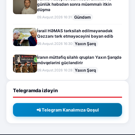
günlük həbsdən sonra müəmmalı itkin
düşmə
Gündəm
09.Avqust.2026 16:31
İsrail HƏMAS tərksilah edilməyənədək
Qəzzanı tərk etməyəcəyini bəyan edib
Yaxın Şərq
09.Avqust.2026 16:30
İranın müttəfiq silahlı qrupları Yaxın Şərqdə
mövqelərini gücləndirir
Yaxın Şərq
09.Avqust.2026 16:28
Telegramda izləyin
📲 Telegram Kanalımıza Qoşul