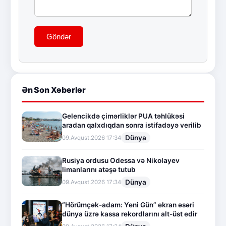
Göndər
Ən Son Xəbərlər
Gelencikdə çimərliklər PUA təhlükəsi
aradan qalxdıqdan sonra istifadəyə verilib
Dünya
09.Avqust.2026 17:34
Rusiya ordusu Odessa və Nikolayev
limanlarını atəşə tutub
Dünya
09.Avqust.2026 17:34
“Hörümçək-adam: Yeni Gün” ekran əsəri
dünya üzrə kassa rekordlarını alt-üst edir