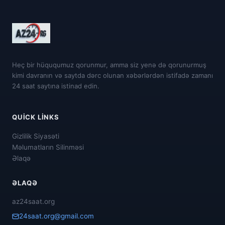
Heç bir hüququmuz qorunmur, amma siz yenə də qorunurmuş
kimi davranın və saytda dərc olunan xəbərlərdən istifadə zamanı
24 saat saytına istinad edin.
QUICK LINKS
Gizlilik Siyasəti
Məlumatların Silinməsi
Əlaqə
ƏLAQƏ
az24saat.org
24saat.org@gmail.com