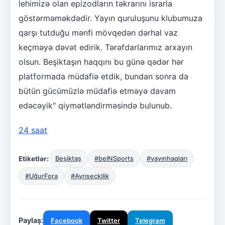
lehimizə olan epizodların təkrarını israrla
göstərməməkdədir. Yayın quruluşunu klubumuza
qarşı tutduğu mənfi mövqedən dərhal vaz
keçməyə dəvət edirik. Tərəfdarlarımız arxayın
olsun. Beşiktaşın haqqını bu günə qədər hər
platformada müdafiə etdik, bundan sonra da
bütün gücümüzlə müdafiə etməyə davam
edəcəyik" qiymətləndirməsində bulunub.
24 saat
Etiketlər:
Beşiktaş
#beINSports
#yayınhaqları
#UğurFora
#Ayrıseçkilik
Paylaş:
Facebook
Twitter
Telegram