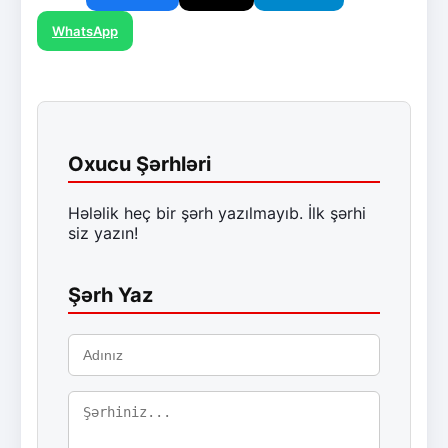
WhatsApp
Oxucu Şərhləri
Hələlik heç bir şərh yazılmayıb. İlk şərhi
siz yazın!
Şərh Yaz