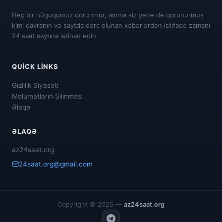
Heç bir hüququmuz qorunmur, amma siz yenə də qorunurmuş
kimi davranın və saytda dərc olunan xəbərlərdən istifadə zamanı
24 saat saytına istinad edin.
QUICK LINKS
Gizlilik Siyasəti
Məlumatların Silinməsi
Əlaqə
ƏLAQƏ
az24saat.org
24saat.org@gmail.com
Copyright © 2026 —
az24saat.org