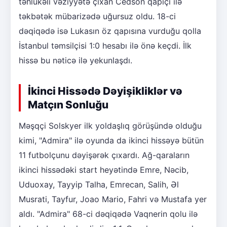
təhlükəli vəziyyətə çıxan Cedson qapıçı ilə
təkbətək mübarizədə uğursuz oldu. 18-ci
dəqiqədə isə Lukasın öz qapısına vurduğu qolla
İstanbul təmsilçisi 1:0 hesabı ilə önə keçdi. İlk
hissə bu nəticə ilə yekunlaşdı.
İkinci Hissədə Dəyişikliklər və
Matçın Sonluğu
Məşqçi Solskyer ilk yoldaşlıq görüşündə olduğu
kimi, "Admira" ilə oyunda da ikinci hissəyə bütün
11 futbolçunu dəyişərək çıxardı. Ağ-qaraların
ikinci hissədəki start heyətində Emre, Nəcib,
Uduoxay, Tayyip Talha, Emrecan, Salih, Əl
Musrati, Tayfur, Joao Mario, Fahri və Mustafa yer
aldı. "Admira" 68-ci dəqiqədə Vaqnerin qolu ilə