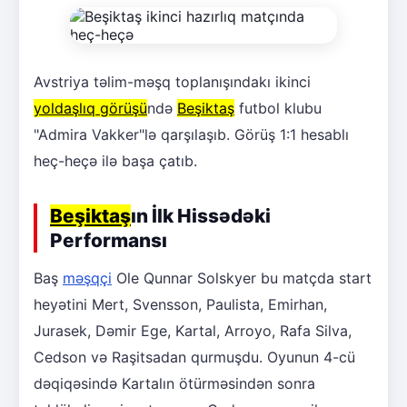
Avstriya təlim-məşq toplanışındakı ikinci
yoldaşlıq görüşü
ndə
Beşiktaş
futbol klubu
"Admira Vakker"lə qarşılaşıb. Görüş 1:1 hesablı
heç-heçə ilə başa çatıb.
Beşiktaş
ın İlk Hissədəki
Performansı
Baş
məşqçi
Ole Qunnar Solskyer bu matçda start
heyətini Mert, Svensson, Paulista, Emirhan,
Jurasek, Dəmir Ege, Kartal, Arroyo, Rafa Silva,
Cedson və Raşitsadan qurmuşdu. Oyunun 4-cü
dəqiqəsində Kartalın ötürməsindən sonra