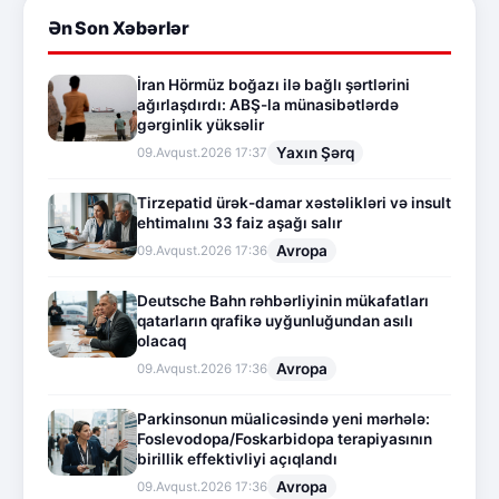
Ən Son Xəbərlər
İran Hörmüz boğazı ilə bağlı şərtlərini
ağırlaşdırdı: ABŞ-la münasibətlərdə
gərginlik yüksəlir
Yaxın Şərq
09.Avqust.2026 17:37
Tirzepatid ürək-damar xəstəlikləri və insult
ehtimalını 33 faiz aşağı salır
Avropa
09.Avqust.2026 17:36
Deutsche Bahn rəhbərliyinin mükafatları
qatarların qrafikə uyğunluğundan asılı
olacaq
Avropa
09.Avqust.2026 17:36
Parkinsonun müalicəsində yeni mərhələ:
Foslevodopa/Foskarbidopa terapiyasının
birillik effektivliyi açıqlandı
Avropa
09.Avqust.2026 17:36