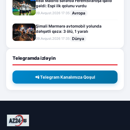
Real Madrid səfərdə Ferentsvaroşa qalib
gəldi: Espi ilk qolunu vurdu
Avropa
09.Avqust.2026 17:35
Şimali Mərmərə avtomobil yolunda
dəhşətli qəza: 3 ölü, 1 yaralı
Dünya
09.Avqust.2026 17:35
Telegramda izləyin
📲 Telegram Kanalımıza Qoşul