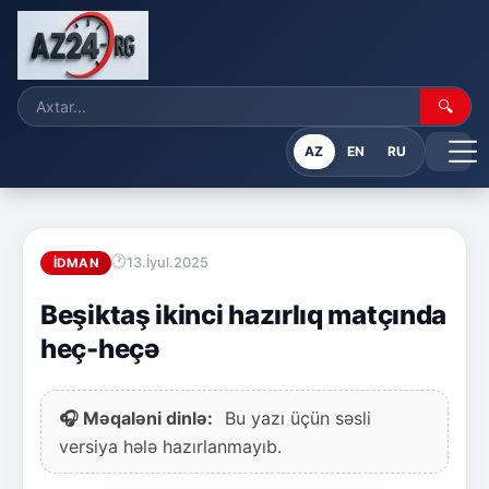
🔍
AZ
EN
RU
13.İyul.2025
İDMAN
Beşiktaş ikinci hazırlıq matçında
heç-heçə
🎧 Məqaləni dinlə:
Bu yazı üçün səsli
versiya hələ hazırlanmayıb.