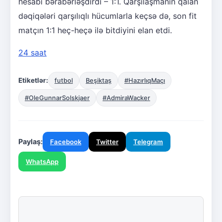
hesabı bərabərləşdirdi – 1:1. Qarşılaşmanın qalan
dəqiqələri qarşılıqlı hücumlarla keçsə də, son fit
matçın 1:1 heç-heçə ilə bitdiyini elan etdi.
24 saat
Etiketlər:
futbol
Beşiktaş
#HazırlıqMaçı
#OleGunnarSolskjaer
#AdmiraWacker
Paylaş:
Facebook
Twitter
Telegram
WhatsApp