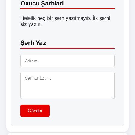
Oxucu Şərhləri
Hələlik heç bir şərh yazılmayıb. İlk şərhi
siz yazın!
Şərh Yaz
Göndər