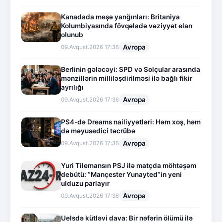
Kanadada meşə yanğınları: Britaniya
Kolumbiyasında fövqəladə vəziyyət elan
olunub
Avropa
09.Avqust.2026 17:36
Berlinin gələcəyi: SPD və Solçular arasında
mənzillərin milliləşdirilməsi ilə bağlı fikir
ayrılığı
Avropa
09.Avqust.2026 17:36
PS4-də Dreams nailiyyətləri: Həm xoş, həm
də məyusedici təcrübə
Avropa
09.Avqust.2026 17:36
Yuri Tilemansın PSJ ilə matçda möhtəşəm
debütü: “Mançester Yunayted”in yeni
ulduzu parlayır
Avropa
09.Avqust.2026 17:36
Uelsdə kütləvi dava: Bir nəfərin ölümü ilə