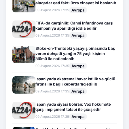
əlaqədar qətl faktı üzrə cinayət işi başlanıb
Avropa
09.Avqust.2026 17:35
FİFA-da gərginlik: Canni İnfantinoya qarşı
kampaniya aparıldığı iddia edilir
Avropa
09.Avqust.2026 17:35
Stoke-on-Trentdəki yaşayış binasında baş
verən dəhşətli yanğın 75 yaşlı kişinin
ölümü ilə nəticələnib
Avropa
09.Avqust.2026 17:35
İspaniyada ekstremal hava: İstilik və güclü
fırtına ilə bağlı xəbərdarlıq edilib
Avropa
09.Avqust.2026 17:35
İspaniyada siyasi böhran: Vox hökumətə
qarşı impiçment tələbi ilə çıxış edir
Avropa
09.Avqust.2026 17:35