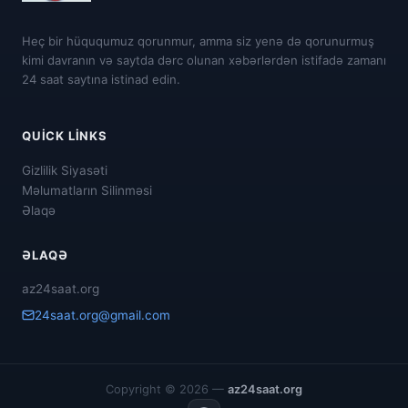
Heç bir hüququmuz qorunmur, amma siz yenə də qorunurmuş
kimi davranın və saytda dərc olunan xəbərlərdən istifadə zamanı
24 saat saytına istinad edin.
QUICK LINKS
Gizlilik Siyasəti
Məlumatların Silinməsi
Əlaqə
ƏLAQƏ
az24saat.org
24saat.org@gmail.com
Copyright © 2026 —
az24saat.org