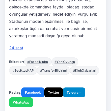
gələcəkdə komandaya faydalı olacaq istedadlı
oyunçular yetişdirməyi hədəflədiyini vurğulayıb.
Stadionun modernləşdirilməsi ilə bağlı isə,
azarkeşlər üçün daha rahat və müasir bir mühit
yaratmaq məqsədi daşıdığı qeyd olunub.
24 saat
Etiketlər:
#FutbolKlubu
#YeniOyunçu
#BeşiktaşKAP
#TransferBildirimi
#KlubXəbərləri
Paylaş:
Facebook
Twitter
Telegram
WhatsApp