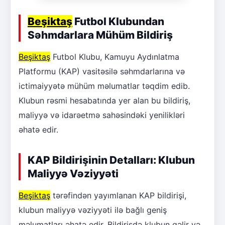
Beşiktaş
Futbol Klubundan
Səhmdarlara Mühüm Bildiriş
Beşiktaş
Futbol Klubu, Kamuyu Aydınlatma
Platformu (KAP) vasitəsilə səhmdarlarına və
ictimaiyyətə mühüm məlumatlar təqdim edib.
Klubun rəsmi hesabatında yer alan bu bildiriş,
maliyyə və idarəetmə sahəsindəki yenilikləri
əhatə edir.
KAP Bildirişinin Detalları: Klubun
Maliyyə Vəziyyəti
Beşiktaş
tərəfindən yayımlanan KAP bildirişi,
klubun maliyyə vəziyyəti ilə bağlı geniş
məlumatları əhatə edir. Bildirişdə klubun gəlir və