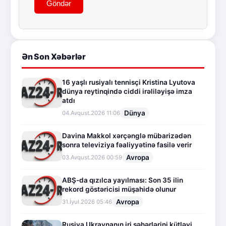
Göndər
Ən Son Xəbərlər
16 yaşlı rusiyalı tennisçi Kristina Lyutova
dünya reytinqində ciddi irəliləyişə imza
atdı
Dünya
04.Avqust.2026 11:06
Davina Makkol xərçənglə mübarizədən
sonra televiziya fəaliyyətinə fasilə verir
Avropa
03.Avqust.2026 00:59
ABŞ-da qızılca yayılması: Son 35 ilin
rekord göstəricisi müşahidə olunur
Avropa
31.İyul.2026 05:46
Rusiya Ukraynanın iri şəhərlərini kütləvi