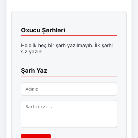
Oxucu Şərhləri
Hələlik heç bir şərh yazılmayıb. İlk şərhi
siz yazın!
Şərh Yaz