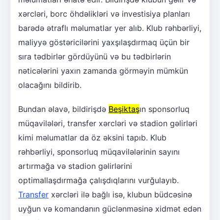
xərcləri, borc öhdəlikləri və investisiya planları
barədə ətraflı məlumatlar yer alıb. Klub rəhbərliyi,
maliyyə göstəricilərini yaxşılaşdırmaq üçün bir
sıra tədbirlər gördüyünü və bu tədbirlərin
nəticələrini yaxın zamanda görməyin mümkün
olacağını bildirib.
Bundan əlavə, bildirişdə
Beşiktaş
ın sponsorluq
müqavilələri, transfer xərcləri və stadion gəlirləri
kimi məlumatlar da öz əksini tapıb. Klub
rəhbərliyi, sponsorluq müqavilələrinin sayını
artırmağa və stadion gəlirlərini
optimallaşdırmağa çalışdıqlarını vurğulayıb.
Transfer
xərcləri ilə bağlı isə, klubun büdcəsinə
uyğun və komandanın güclənməsinə xidmət edən