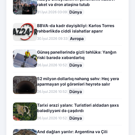
raket və dron atəşinə tutub
Dünya
31.İyul.2026 03:09
BBVA-da kadr dəyişikliyi: Karlos Torres
rəhbərlikdə ciddi islahatlar aparır
Avropa
30.İyul.2026 09:33
Günəş panellərində gizli təhlükə: Yanğın
riski barədə xəbərdarlıq
Dünya
26.İyul.2026 10:52
52 milyon dollarlıq nəhəng səhv: Heç yerə
aparmayan yol görənləri heyrətə salır
Dünya
26.İyul.2026 10:52
Tarixi ərazi yalanı: Turistləri aldadan şəxs
bələdiyyəni də çaşdırdı
Dünya
26.İyul.2026 10:52
And dağları yarılır: Argentina və Çili