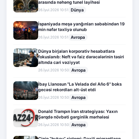
arasında nəhəng tunel layihəsi
Dünya
26.İyul.2026 10:51
İspaniyada meşə yanğınları səbəbindən 19
min nəfər təxliyə olunub
Avropa
26.İyul.2026 10:51
Dünya birjaları korporativ hesabatlara
fokuslanıb: Neft və faiz dərəcələrinin təsiri
altında cari vəziyyət
Avropa
26.İyul.2026 10:50
İbay Llanosun "La Velada del Año 6" boks
gecəsi rekordları alt-üst etdi
Avropa
26.İyul.2026 10:50
Donald Trampın İran strategiyası: Yaxın
Şərqdə növbəti gərginlik mərhələsi
Avropa
26.İyul.2026 10:50
Çinin “hukou” sistemi: Daxili miqrantların