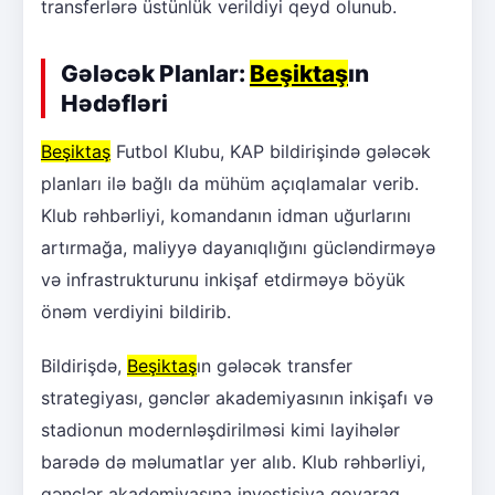
transferlərə üstünlük verildiyi qeyd olunub.
Gələcək Planlar:
Beşiktaş
ın
Hədəfləri
Beşiktaş
Futbol Klubu, KAP bildirişində gələcək
planları ilə bağlı da mühüm açıqlamalar verib.
Klub rəhbərliyi, komandanın idman uğurlarını
artırmağa, maliyyə dayanıqlığını gücləndirməyə
və infrastrukturunu inkişaf etdirməyə böyük
önəm verdiyini bildirib.
Bildirişdə,
Beşiktaş
ın gələcək transfer
strategiyası, gənclər akademiyasının inkişafı və
stadionun modernləşdirilməsi kimi layihələr
barədə də məlumatlar yer alıb. Klub rəhbərliyi,
gənclər akademiyasına investisiya qoyaraq,