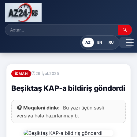
🔍
AZ
EN
RU
29.İyul.2025
İDMAN
Beşiktaş KAP-a bildiriş göndərdi
🎧 Məqaləni dinlə:
Bu yazı üçün səsli
versiya hələ hazırlanmayıb.