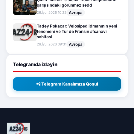
qarşısındakı görünməz sədd
Avropa
26.İyul.2026 10:22
Tadey Pokaçar: Velosiped idmanının yeni
fenomeni və Tur de Fransın əfsanəvi
səhifəsi
Avropa
26.İyul.2026 09:31
Telegramda izləyin
📲 Telegram Kanalımıza Qoşul