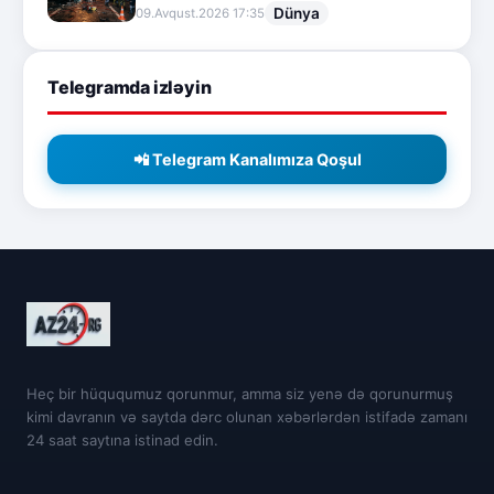
Dünya
09.Avqust.2026 17:35
Telegramda izləyin
📲 Telegram Kanalımıza Qoşul
Heç bir hüququmuz qorunmur, amma siz yenə də qorunurmuş
kimi davranın və saytda dərc olunan xəbərlərdən istifadə zamanı
24 saat saytına istinad edin.