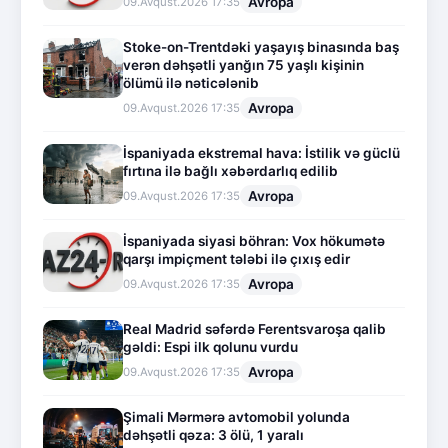
Avropa
09.Avqust.2026 17:35
Stoke-on-Trentdəki yaşayış binasında baş
verən dəhşətli yanğın 75 yaşlı kişinin
ölümü ilə nəticələnib
Avropa
09.Avqust.2026 17:35
İspaniyada ekstremal hava: İstilik və güclü
fırtına ilə bağlı xəbərdarlıq edilib
Avropa
09.Avqust.2026 17:35
İspaniyada siyasi böhran: Vox hökumətə
qarşı impiçment tələbi ilə çıxış edir
Avropa
09.Avqust.2026 17:35
Real Madrid səfərdə Ferentsvaroşa qalib
gəldi: Espi ilk qolunu vurdu
Avropa
09.Avqust.2026 17:35
Şimali Mərmərə avtomobil yolunda
dəhşətli qəza: 3 ölü, 1 yaralı