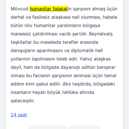
Mövcud
humanitar fəlakət
in qarşısını almaq üçün
dərhal və fasiləsiz atəşkəsə nail olunması, habelə
bütün növ humanitar yardımların bölgəyə
maneəsiz çatdırılması vacib şərtdir. Beynəlxalq
təşkilatlar bu məsələdə tərəflər arasında
danışıqların aparılmasını və diplomatik həll
yollarının tapılmasını tələb edir. Yalnız atəşkəs
deyil, həm də bölgədə dayanıqlı sülhün bərqərar
olması bu faciənin qarşısının alınması üçün təməl
addım kimi qəbul edilir. Əks təqdirdə, bölgədəki
insanların həyatı böyük təhlükə altında
qalacaqdır.
24 saat