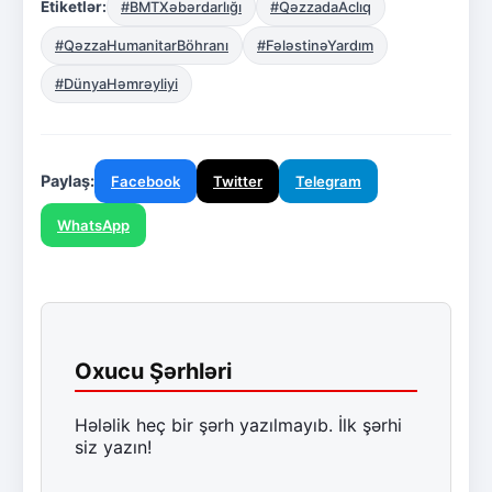
Etiketlər:
#BMTXəbərdarlığı
#QəzzadaAclıq
#QəzzaHumanitarBöhranı
#FələstinəYardım
#DünyaHəmrəyliyi
Paylaş:
Facebook
Twitter
Telegram
WhatsApp
Oxucu Şərhləri
Hələlik heç bir şərh yazılmayıb. İlk şərhi
siz yazın!