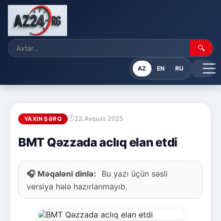
🔍
AZ
EN
RU
22.Avqust.2025
YAXIN ŞƏRQ
BMT Qəzzada aclıq elan etdi
🎧 Məqaləni dinlə:
Bu yazı üçün səsli
versiya hələ hazırlanmayıb.