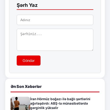
Şərh Yaz
Göndər
Ən Son Xəbərlər
İran Hörmüz boğazı ilə bağlı şərtlərini
ağırlaşdırdı: ABŞ-la münasibətlərdə
gərginlik yüksəlir