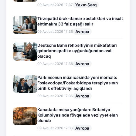
Yaxın Şərq
09.Avqust.2026 17:37
Tirzepatid ürək-damar xəstəlikləri və insult
ehtimalını 33 faiz aşağı salır
Avropa
09.Avqust.2026 17:36
Deutsche Bahn rəhbərliyinin mükafatları
qatarların qrafikə uyğunluğundan asılı
olacaq
Avropa
09.Avqust.2026 17:36
Parkinsonun müalicəsində yeni mərhələ:
Foslevodopa/Foskarbidopa terapiyasının
birillik effektivliyi açıqlandı
Avropa
09.Avqust.2026 17:36
Kanadada meşə yanğınları: Britaniya
Kolumbiyasında fövqəladə vəziyyət elan
olunub
Avropa
09.Avqust.2026 17:36