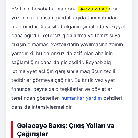
BMT-nin hesabatlarına görə,
Qəzza zolağı
nda
yüz minlərlə insan gündəlik qida təminatından
məhrumdur. Xüsusilə bölgənin şimalında vəziyyət
daha ağırdır. Yetersiz qidalanma və təmiz suya
çıxışın olmaması xəstəliklərin yayılmasına zəmin
yaradır ki, bu da onsuz da zəif olan əhalinin
sağlamlığını daha da pisləşdirir. Beynəlxalq
ictimaiyyət aclığın qarşısını almaq üçün təcili
tədbirlər görməyə çağırılır. Bu kritik vəziyyət
fonunda, beynəlxalq təşkilatlar və dövlətlər
tərəfindən göstərilən
humanitar yardım
cəhdləri
daha da intensivləşməlidir.
Gələcəyə Baxış: Çıxış Yolları və
Çağırışlar