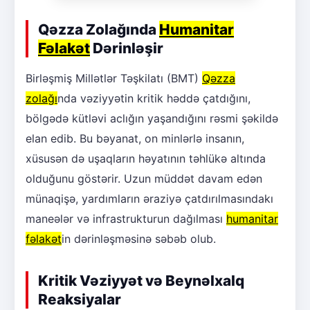
Qəzza Zolağında
Humanitar
Fəlakət
Dərinləşir
Birləşmiş Millətlər Təşkilatı (BMT)
Qəzza
zolağı
nda vəziyyətin kritik həddə çatdığını,
bölgədə kütləvi aclığın yaşandığını rəsmi şəkildə
elan edib. Bu bəyanat, on minlərlə insanın,
xüsusən də uşaqların həyatının təhlükə altında
olduğunu göstərir. Uzun müddət davam edən
münaqişə, yardımların əraziyə çatdırılmasındakı
maneələr və infrastrukturun dağılması
humanitar
fəlakət
in dərinləşməsinə səbəb olub.
Kritik Vəziyyət və Beynəlxalq
Reaksiyalar