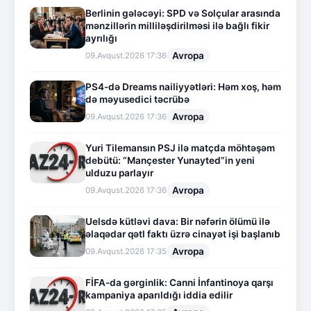
Berlinin gələcəyi: SPD və Solçular arasında
mənzillərin milliləşdirilməsi ilə bağlı fikir
ayrılığı
Avropa
09.Avqust.2026 17:36
PS4-də Dreams nailiyyətləri: Həm xoş, həm
də məyusedici təcrübə
Avropa
09.Avqust.2026 17:36
Yuri Tilemansın PSJ ilə matçda möhtəşəm
debütü: “Mançester Yunayted”in yeni
ulduzu parlayır
Avropa
09.Avqust.2026 17:36
Uelsdə kütləvi dava: Bir nəfərin ölümü ilə
əlaqədar qətl faktı üzrə cinayət işi başlanıb
Avropa
09.Avqust.2026 17:35
FİFA-da gərginlik: Canni İnfantinoya qarşı
kampaniya aparıldığı iddia edilir