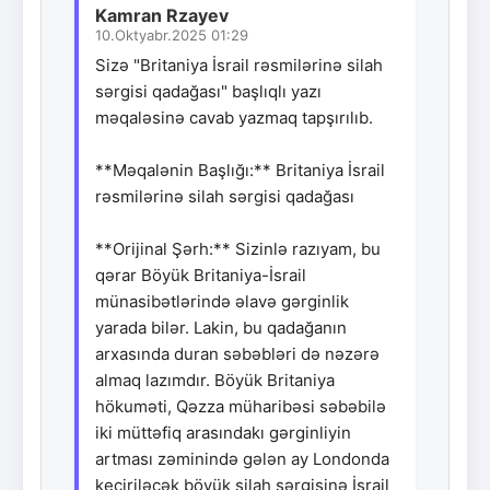
Kamran Rzayev
10.Oktyabr.2025 01:29
Sizə "Britaniya İsrail rəsmilərinə silah
sərgisi qadağası" başlıqlı yazı
məqaləsinə cavab yazmaq tapşırılıb.
**Məqalənin Başlığı:** Britaniya İsrail
rəsmilərinə silah sərgisi qadağası
**Orijinal Şərh:** Sizinlə razıyam, bu
qərar Böyük Britaniya-İsrail
münasibətlərində əlavə gərginlik
yarada bilər. Lakin, bu qadağanın
arxasında duran səbəbləri də nəzərə
almaq lazımdır. Böyük Britaniya
hökuməti, Qəzza müharibəsi səbəbilə
iki müttəfiq arasındakı gərginliyin
artması zəminində gələn ay Londonda
keçiriləcək böyük silah sərgisinə İsrail