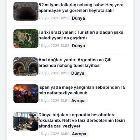
52 milyon dollarlıq nəhəng səhv: Heç yerə
aparmayan yol görənləri heyrətə salır
Dünya
26.İyul.2026 10:52
Tarixi ərazi yalanı: Turistləri aldadan şəxs
bələdiyyəni də çaşdırdı
Dünya
26.İyul.2026 10:52
And dağları yarılır: Argentina və Çili
arasında nəhəng tunel layihəsi
Dünya
26.İyul.2026 10:51
İspaniyada meşə yanğınları səbəbindən 19
min nəfər təxliyə olunub
Avropa
26.İyul.2026 10:51
Dünya birjaları korporativ hesabatlara
fokuslanıb: Neft və faiz dərəcələrinin təsiri
altında cari vəziyyət
Avropa
26.İyul.2026 10:50