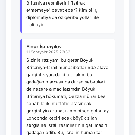
Britaniya rəsmilərini "iştirak
etməməyə" dəvət edər? Kim bilir,
diplomatiya da öz qəribə yolları ilə
irəliləyir.
Elnur İsmayılov
11.Sentyabr.2025 23:33
Sizinlə razıyam, bu qərar Böyük
Britaniya-İsrail münasibətlərində əlavə
gərginlik yarada bilər. Lakin, bu
qadağanın arxasında duran səbəbləri
də nəzərə almaq lazımdır. Böyük
Britaniya hökuməti, Qəzza müharibəsi
səbəbilə iki müttəfiq arasındakı
gərginliyin artması zəminində gələn ay
Londonda keçiriləcək böyük silah
sərgisinə İsrail rəsmilərinin qatılmasını
qadağan edib. Bu, İsrailin humanitar