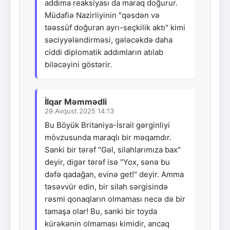
addıma reaksiyası da maraq doğurur.
Müdafiə Nazirliyinin "qəsdən və
təəssüf doğuran ayrı-seçkilik aktı" kimi
səciyyələndirməsi, gələcəkdə daha
ciddi diplomatik addımların atılab
biləcəyini göstərir.
İlqar Məmmədli
29.Avqust.2025 14:13
Bu Böyük Britaniya-İsrail gərginliyi
mövzusunda maraqlı bir məqamdır.
Sanki bir tərəf "Gəl, silahlarımıza bax"
deyir, digər tərəf isə "Yox, sənə bu
dəfə qadağan, evinə get!" deyir. Amma
təsəvvür edin, bir silah sərgisində
rəsmi qonaqların olmaması necə də bir
tamaşa olar! Bu, sanki bir toyda
kürəkənin olmaması kimidir, ancaq