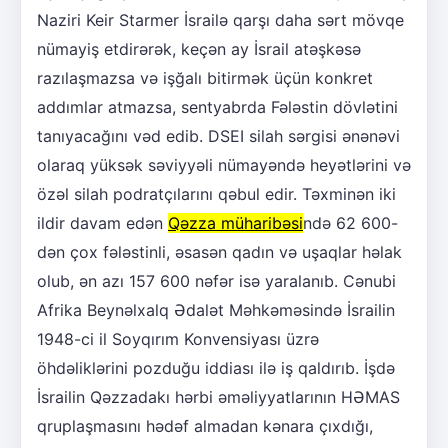
Naziri Keir Starmer İsrailə qarşı daha sərt mövqe
nümayiş etdirərək, keçən ay İsrail atəşkəsə
razılaşmazsa və işğalı bitirmək üçün konkret
addımlar atmazsa, sentyabrda Fələstin dövlətini
tanıyacağını vəd edib. DSEI silah sərgisi ənənəvi
olaraq yüksək səviyyəli nümayəndə heyətlərini və
özəl silah podratçılarını qəbul edir. Təxminən iki
ildir davam edən
Qəzza müharibəsi
ndə 62 600-
dən çox fələstinli, əsasən qadın və uşaqlar həlak
olub, ən azı 157 600 nəfər isə yaralanıb. Cənubi
Afrika Beynəlxalq Ədalət Məhkəməsində İsrailin
1948-ci il Soyqırım Konvensiyası üzrə
öhdəliklərini pozduğu iddiası ilə iş qaldırıb. İşdə
İsrailin Qəzzadakı hərbi əməliyyatlarının HƏMAS
qruplaşmasını hədəf almadan kənara çıxdığı,