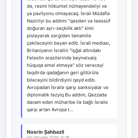
də, rəsmi hökumət nümayəndəliyi və
ya pavilyonu olmayacaq. İsrail Müdafiə
Nazirliyi bu addımı "qəsdən və təəssüf
doğuran ayrı-seçkilik aktı" kimi
pisləyərək sərgidən tamamilə
çəkiləcəyini bəyan edib. İsrail mediası,
Britaniyanın İsrailin "işğal altındakı
Fələstin ərazilərində beynəlxalq
hüquqa əməl etməyə" söz verəcəyi
təqdirdə qadağanın geri götürülə
biləcəyini bildirdiyini qeyd edib.
Avropadan İsrailə qarşı sanksiyalar və
diplomatik təzyiq Bu addım, Qəzzada
davam edən müharibə ilə bağlı İsrailə
qarşı artan Avropa t...
Nəsrin Şahbazli
04.Oktyabr.2025 11:18