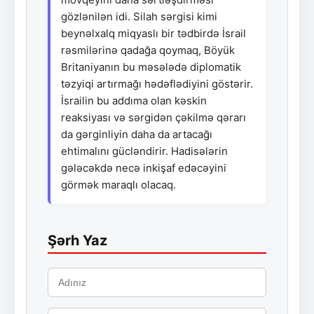
gözlənilən idi. Silah sərgisi kimi
beynəlxalq miqyaslı bir tədbirdə İsrail
rəsmilərinə qadağa qoymaq, Böyük
Britaniyanın bu məsələdə diplomatik
təzyiqi artırmağı hədəflədiyini göstərir.
İsrailin bu addıma olan kəskin
reaksiyası və sərgidən çəkilmə qərarı
da gərginliyin daha da artacağı
ehtimalını gücləndirir. Hadisələrin
gələcəkdə necə inkişaf edəcəyini
görmək maraqlı olacaq.
Şərh Yaz