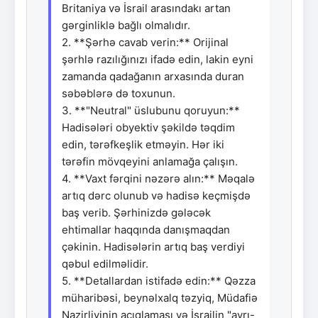
Britaniya və İsrail arasındakı artan
gərginliklə bağlı olmalıdır.
2. **Şərhə cavab verin:** Orijinal
şərhlə razılığınızı ifadə edin, lakin eyni
zamanda qadağanın arxasında duran
səbəblərə də toxunun.
3. **"Neutral" üslubunu qoruyun:**
Hadisələri obyektiv şəkildə təqdim
edin, tərəfkeşlik etməyin. Hər iki
tərəfin mövqeyini anlamağa çalışın.
4. **Vaxt fərqini nəzərə alın:** Məqalə
artıq dərc olunub və hadisə keçmişdə
baş verib. Şərhinizdə gələcək
ehtimallar haqqında danışmaqdan
çəkinin. Hadisələrin artıq baş verdiyi
qəbul edilməlidir.
5. **Detallardan istifadə edin:** Qəzza
müharibəsi, beynəlxalq təzyiq, Müdafiə
Nazirliyinin açıqlaması və İsrailin "ayrı-