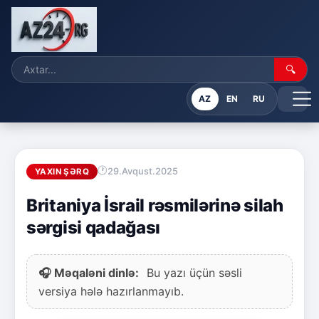
🔍
AZ
EN
RU
29.Avqust.2025
YAXIN ŞƏRQ
Britaniya İsrail rəsmilərinə silah
sərgisi qadağası
🎧 Məqaləni dinlə:
Bu yazı üçün səsli
versiya hələ hazırlanmayıb.