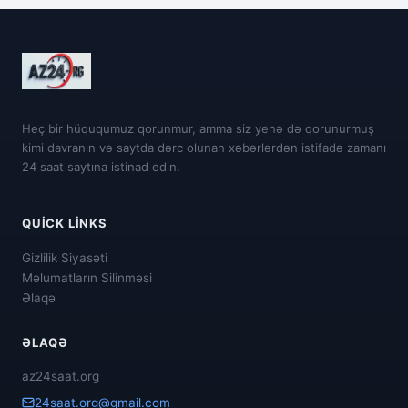
Heç bir hüququmuz qorunmur, amma siz yenə də qorunurmuş
kimi davranın və saytda dərc olunan xəbərlərdən istifadə zamanı
24 saat saytına istinad edin.
QUICK LINKS
Gizlilik Siyasəti
Məlumatların Silinməsi
Əlaqə
ƏLAQƏ
az24saat.org
24saat.org@gmail.com