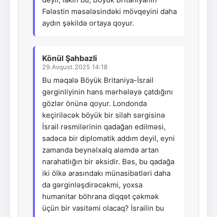
Fələstin məsələsindəki mövqeyini daha
aydın şəkildə ortaya qoyur.
Könül Şahbazli
29.Avqust.2025 14:18
Bu məqalə Böyük Britaniya-İsrail
gərginliyinin hans mərhələyə çatdığını
gözlər önünə qoyur. Londonda
keçiriləcək böyük bir silah sərgisinə
İsrail rəsmilərinin qadağan edilməsi,
sadəcə bir diplomatik addım deyil, eyni
zamanda beynəlxalq aləmdə artan
narahatlığın bir əksidir. Bəs, bu qadağa
iki ölkə arasındakı münasibətləri daha
da gərginləşdirəcəkmi, yoxsa
humanitar böhrana diqqət çəkmək
üçün bir vasitəmi olacaq? İsrailin bu