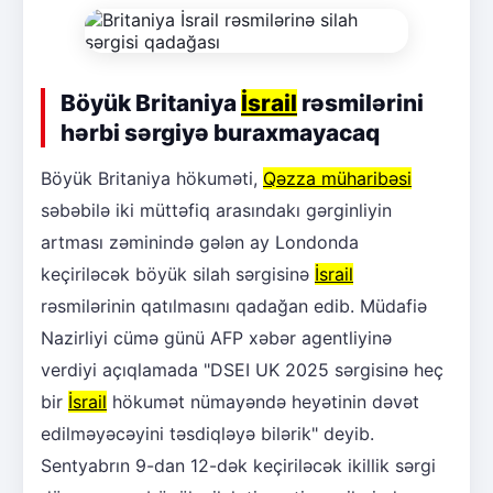
Böyük Britaniya
İsrail
rəsmilərini
hərbi sərgiyə buraxmayacaq
Böyük Britaniya hökuməti,
Qəzza müharibəsi
səbəbilə iki müttəfiq arasındakı gərginliyin
artması zəminində gələn ay Londonda
keçiriləcək böyük silah sərgisinə
İsrail
rəsmilərinin qatılmasını qadağan edib. Müdafiə
Nazirliyi cümə günü AFP xəbər agentliyinə
verdiyi açıqlamada "DSEI UK 2025 sərgisinə heç
bir
İsrail
hökumət nümayəndə heyətinin dəvət
edilməyəcəyini təsdiqləyə bilərik" deyib.
Sentyabrın 9-dan 12-dək keçiriləcək ikillik sərgi