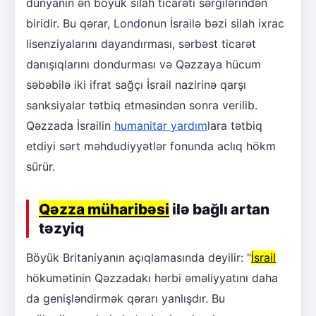
dünyanın ən böyük silah ticarəti sərgilərindən
biridir. Bu qərar, Londonun İsrailə bəzi silah ixrac
lisenziyalarını dayandırması, sərbəst ticarət
danışıqlarını dondurması və Qəzzaya hücum
səbəbilə iki ifrat sağçı İsrail nazirinə qarşı
sanksiyalar tətbiq etməsindən sonra verilib.
Qəzzada İsrailin
humanitar yardım
lara tətbiq
etdiyi sərt məhdudiyyətlər fonunda aclıq hökm
sürür.
Qəzza müharibəsi
ilə bağlı artan
təzyiq
Böyük Britaniyanın açıqlamasında deyilir: "
İsrail
hökumətinin Qəzzadakı hərbi əməliyyatını daha
da genişləndirmək qərarı yanlışdır. Bu