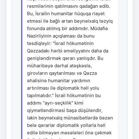
rəsmilərinin qatılmasını qadağan edib.
Bu, İsrailin humanitar hüquqa riayət
etməsi ilə bağlı artan beynəlxalq təzyiq
fonunda atılmış bir addımdır. Müdafiə
Nazirliyinin açıqlaması da bunu
təsdiqləyir: "İsrail hökumətinin
Qəzzadakı hərbi əməliyyatını daha da
genişləndirmək qərarı yanlışdır. Bu
müharibəyə dərhal atəşkəslə,
girovların qaytarılması və Qəzza
əhalisinə humanitar yardımın
artırılması ilə diplomatik həll yolu
tapılmalıdır." İsrail hökumətinin bu
addımı "ayrı-seçkilik" kimi
qiymətləndirməsi başa düşüləndir,
lakin beynəlxalq münasibətlərdə bəzən
belə qərarlar diplomatik yollarla həll
edilə bilməyən məsələləri önə çəkmək