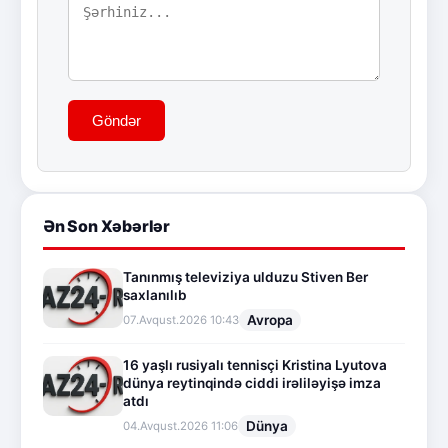
Göndər
Ən Son Xəbərlər
Tanınmış televiziya ulduzu Stiven Ber
saxlanılıb
Avropa
07.Avqust.2026 10:43
16 yaşlı rusiyalı tennisçi Kristina Lyutova
dünya reytinqində ciddi irəliləyişə imza
atdı
Dünya
04.Avqust.2026 11:06