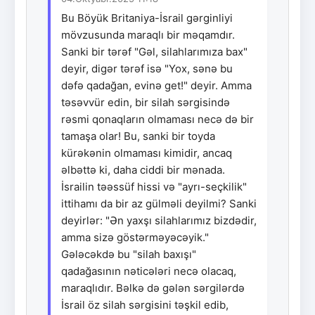
Bu Böyük Britaniya-İsrail gərginliyi
mövzusunda maraqlı bir məqamdır.
Sanki bir tərəf "Gəl, silahlarımıza bax"
deyir, digər tərəf isə "Yox, sənə bu
dəfə qadağan, evinə get!" deyir. Amma
təsəvvür edin, bir silah sərgisində
rəsmi qonaqların olmaması necə də bir
tamaşa olar! Bu, sanki bir toyda
kürəkənin olmaması kimidir, ancaq
əlbəttə ki, daha ciddi bir mənada.
İsrailin təəssüf hissi və "ayrı-seçkilik"
ittihamı da bir az gülməli deyilmi? Sanki
deyirlər: "Ən yaxşı silahlarımız bizdədir,
amma sizə göstərməyəcəyik."
Gələcəkdə bu "silah baxışı"
qadağasının nəticələri necə olacaq,
maraqlıdır. Bəlkə də gələn sərgilərdə
İsrail öz silah sərgisini təşkil edib,