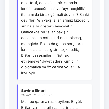
əlbəttə ki, daha ciddi bir mənada.
İsrailin təəssüf hissi və "ayrı-seçkilik"
ittihamı da bir az gülməli deyilmi? Sanki
deyirlər: "Ən yaxşı silahlarımız bizdədir,
amma sizə göstərməyəcəyik."
Gələcəkdə bu "silah baxışı"
qadağasının nəticələri necə olacaq,
maraqlıdır. Bəlkə də gələn sərgilərdə
İsrail öz silah sərgisini təşkil edib,
Britaniya rəsmilərini "iştirak
etməməyə" dəvət edər? Kim bilir,
diplomatiya da öz qəribə yolları ilə
irəliləyir.
Sevinc Elnarli
29.Avqust.2025 13:58
Mən bu qərarla razı deyiləm. Böyük
Britaniyanın İsrail rəsmilərinə silah