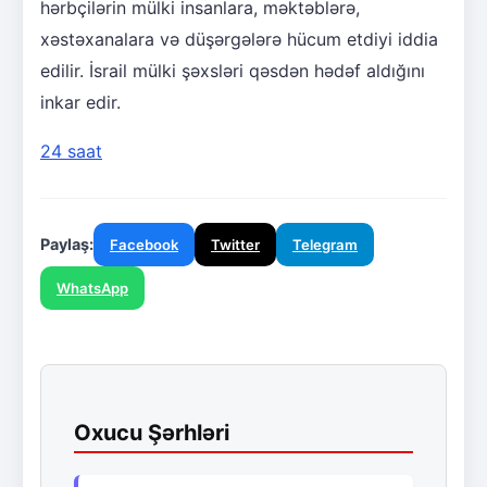
hərbçilərin mülki insanlara, məktəblərə,
xəstəxanalara və düşərgələrə hücum etdiyi iddia
edilir. İsrail mülki şəxsləri qəsdən hədəf aldığını
inkar edir.
24 saat
Paylaş:
Facebook
Twitter
Telegram
WhatsApp
Oxucu Şərhləri