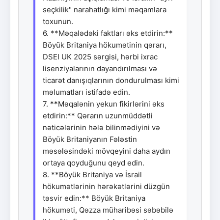
seçkilik" narahatlığı kimi məqamlara
toxunun.
6. **Məqalədəki faktları əks etdirin:**
Böyük Britaniya hökumətinin qərarı,
DSEI UK 2025 sərgisi, hərbi ixrac
lisenziyalarının dayandırılması və
ticarət danışıqlarının dondurulması kimi
məlumatları istifadə edin.
7. **Məqalənin yekun fikirlərini əks
etdirin:** Qərarın uzunmüddətli
nəticələrinin hələ bilinmədiyini və
Böyük Britaniyanın Fələstin
məsələsindəki mövqeyini daha aydın
ortaya qoyduğunu qeyd edin.
8. **Böyük Britaniya və İsrail
hökumətlərinin hərəkətlərini düzgün
təsvir edin:** Böyük Britaniya
hökuməti, Qəzza müharibəsi səbəbilə