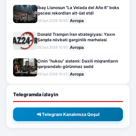
İbay Llanosun "La Velada del Año 6" boks
gecəsi rekordları alt-üst etdi
Avropa
26.İyul.2026 10:50
Donald Trampın İran strategiyası: Yaxın
Şərqdə növbəti gərginlik mərhələsi
Avropa
26.İyul.2026 10:50
Çinin “hukou” sistemi: Daxili miqrantların
qarşısındakı görünməz sədd
Avropa
26.İyul.2026 10:22
Telegramda izləyin
📲 Telegram Kanalımıza Qoşul