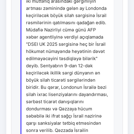
iki müttəfiq arasındakı gərginliyin
artması zəminində gələn ay Londonda
keçiriləcək böyük silah sərgisinə İsrail
rəsmilərinin qatılmasını qadağan edib.
Müdafiə Nazirliyi cümə günü AFP
xəbər agentliyinə verdiyi açıqlamada
"DSEI UK 2025 sərgisinə heç bir İsrail
hökumət nümayəndə heyətinin dəvət
edilməyəcəyini təsdiqləyə bilərik"
deyib. Sentyabrın 9-dan 12-dək
keçiriləcək ikillik sərgi dünyanın ən
böyük silah ticarəti sərgilərindən
biridir. Bu qərar, Londonun İsrailə bəzi
silah ixrac lisenziyalarını dayandırması,
sərbəst ticarət danışıqlarını
dondurması və Qəzzaya hücum
səbəbilə iki ifrat sağçı İsrail nazirinə
qarşı sanksiyalar tətbiq etməsindən
sonra verilib. Qəzzada İsrailin