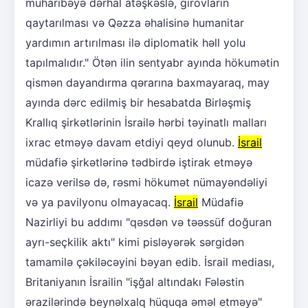
müharibəyə dərhal atəşkəslə, girovların
qaytarılması və Qəzza əhalisinə humanitar
yardımın artırılması ilə diplomatik həll yolu
tapılmalıdır." Ötən ilin sentyabr ayında hökumətin
qismən dayandırma qərarına baxmayaraq, may
ayında dərc edilmiş bir hesabatda Birləşmiş
Krallıq şirkətlərinin İsrailə hərbi təyinatlı malları
ixrac etməyə davam etdiyi qeyd olunub.
İsrail
müdafiə şirkətlərinə tədbirdə iştirak etməyə
icazə verilsə də, rəsmi hökumət nümayəndəliyi
və ya pavilyonu olmayacaq.
İsrail
Müdafiə
Nazirliyi bu addımı "qəsdən və təəssüf doğuran
ayrı-seçkilik aktı" kimi pisləyərək sərgidən
tamamilə çəkiləcəyini bəyan edib. İsrail mediası,
Britaniyanın İsrailin "işğal altındakı Fələstin
ərazilərində beynəlxalq hüquqa əməl etməyə"