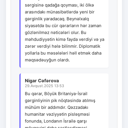
sərgisinə qadağa qoyması, iki ölkə
arasındakı münasibətlərdə yeni bir
gərginlik yaradacaq. Beynəlxalq
siyasətdə bu cür qərarların hər zaman
gözlənilməz nəticələri olur. Bu
məhdudiyyətin kimə fayda verdiyi və ya
zərər verdiyi hələ bilinmir. Diplomatik
yollarla bu məsələləri həll etmək daha
məqsədəuyğun olardı.
Nigar Cəfərova
29.Avqust.2025 13:53
Bu qərar, Böyük Britaniya-İsrail
gərginliyinin pik nöqtəsində atılmış
mühüm bir addımdır. Qəzzadakı
humanitar vəziyyətin pisləşməsi
fonunda, Londanın İsrailə qarşı
mövqeyini daha sərtləşdirməsi