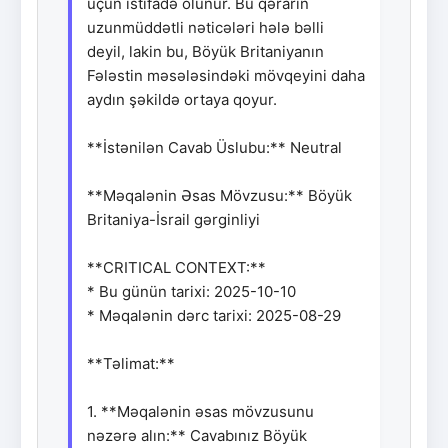
üçün istifadə olunur. Bu qərarın
uzunmüddətli nəticələri hələ bəlli
deyil, lakin bu, Böyük Britaniyanın
Fələstin məsələsindəki mövqeyini daha
aydın şəkildə ortaya qoyur.
**İstənilən Cavab Üslubu:** Neutral
**Məqalənin Əsas Mövzusu:** Böyük
Britaniya-İsrail gərginliyi
**CRITICAL CONTEXT:**
* Bu günün tarixi: 2025-10-10
* Məqalənin dərc tarixi: 2025-08-29
**Təlimat:**
1. **Məqalənin əsas mövzusunu
nəzərə alın:** Cavabınız Böyük