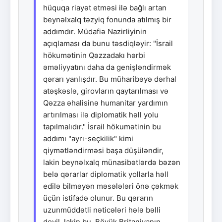
hüquqa riayət etməsi ilə bağlı artan
beynəlxalq təzyiq fonunda atılmış bir
addımdır. Müdafiə Nazirliyinin
açıqlaması da bunu təsdiqləyir: "İsrail
hökumətinin Qəzzadakı hərbi
əməliyyatını daha da genişləndirmək
qərarı yanlışdır. Bu müharibəyə dərhal
atəşkəslə, girovların qaytarılması və
Qəzza əhalisinə humanitar yardımın
artırılması ilə diplomatik həll yolu
tapılmalıdır." İsrail hökumətinin bu
addımı "ayrı-seçkilik" kimi
qiymətləndirməsi başa düşüləndir,
lakin beynəlxalq münasibətlərdə bəzən
belə qərarlar diplomatik yollarla həll
edilə bilməyən məsələləri önə çəkmək
üçün istifadə olunur. Bu qərarın
uzunmüddətli nəticələri hələ bəlli
deyil, lakin bu, Böyük Britaniyanın