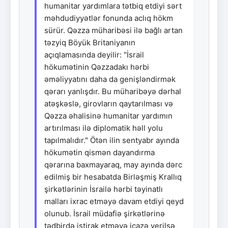
humanitar yardımlara tətbiq etdiyi sərt
məhdudiyyətlər fonunda aclıq hökm
sürür. Qəzza müharibəsi ilə bağlı artan
təzyiq Böyük Britaniyanın
açıqlamasında deyilir: "İsrail
hökumətinin Qəzzadakı hərbi
əməliyyatını daha da genişləndirmək
qərarı yanlışdır. Bu müharibəyə dərhal
atəşkəslə, girovların qaytarılması və
Qəzza əhalisinə humanitar yardımın
artırılması ilə diplomatik həll yolu
tapılmalıdır." Ötən ilin sentyabr ayında
hökumətin qismən dayandırma
qərarına baxmayaraq, may ayında dərc
edilmiş bir hesabatda Birləşmiş Krallıq
şirkətlərinin İsrailə hərbi təyinatlı
malları ixrac etməyə davam etdiyi qeyd
olunub. İsrail müdafiə şirkətlərinə
tədbirdə iştirak etməyə icazə verilsə