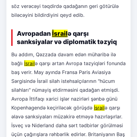
söz verəcəyi təqdirdə qadağanın geri götürülə
biləcəyini bildirdiyini qeyd edib.
Avropadan
İsrail
ə qarşı
sanksiyalar və diplomatik təzyiq
Bu addım, Qəzzada davam edən müharibə ilə
bağlı
İsrail
ə qarşı artan Avropa təzyiqləri fonunda
baş verir. May ayında Fransa Paris Aviasiya
Sərgisində İsrail silah istehsalçılarının "hücum
silahları" nümayiş etdirməsini qadağan etmişdi.
Avropa İttifaqı xarici işlər nazirləri şənbə günü
Kopenhagendə keçiriləcək görüşdə
İsrail
ə qarşı
əlavə sanksiyaları müzakirə etməyə hazırlaşırlar.
İsveç və Niderland daha sərt tədbirlər görülməsi
üçün çağırışlara rəhbərlik edirlər. Britaniyanın Baş