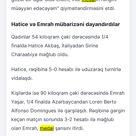
müəyyən edəcəyəm" qiymətləndirməsini etdi.
Hatice və Emrah mübarizəni dayandırdılar
Qadınlar 54 kiloqram çəki dərəcəsində 1/4
finalda Hatice Akbaş, İtaliyadan Sirine
Charaabiyə məğlub oldu.
Hatice, rəqibinə 5-0 hesabı ilə uduzaraq turnirlə
vidalaşdı.
Kişilərdə isə 90 kiloqram çəki dərəcəsində Emrah
Yaşar, 1/4 finalda Azərbaycandan Loren Berto
Alfonso Domingues ilə qarşılaşdı. Rəqibinə gərgin
keçən matçın sonunda 3-2 hesabı ilə məğlub
olan Emrah,
medal
şansını itirdi.