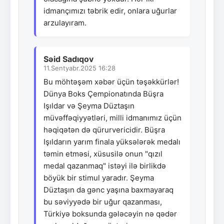
idmançımızı təbrik edir, onlara uğurlar
arzulayıram.
Səid Sadıqov
11.Sentyabr.2025 16:28
Bu möhtəşəm xəbər üçün təşəkkürlər!
Dünya Boks Çempionatında Büşra
Işıldar və Şeyma Düztaşın
müvəffəqiyyətləri, milli idmanımız üçün
həqiqətən də qürurvericidir. Büşra
Işıldarın yarım finala yüksələrək medalı
təmin etməsi, xüsusilə onun "qızıl
medal qazanmaq" istəyi ilə birlikdə
böyük bir stimul yaradır. Şeyma
Düztaşın da gənc yaşına baxmayaraq
bu səviyyədə bir uğur qazanması,
Türkiyə boksunda gələcəyin nə qədər