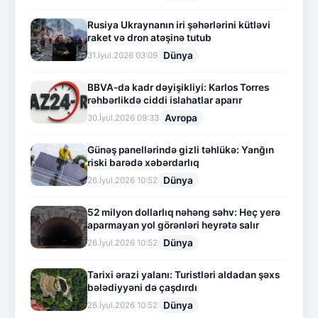
Rusiya Ukraynanın iri şəhərlərini kütləvi
raket və dron atəşinə tutub
Dünya
31.İyul.2026 03:09
BBVA-da kadr dəyişikliyi: Karlos Torres
rəhbərlikdə ciddi islahatlar aparır
Avropa
30.İyul.2026 09:33
Günəş panellərində gizli təhlükə: Yanğın
riski barədə xəbərdarlıq
Dünya
26.İyul.2026 10:52
52 milyon dollarlıq nəhəng səhv: Heç yerə
aparmayan yol görənləri heyrətə salır
Dünya
26.İyul.2026 10:52
Tarixi ərazi yalanı: Turistləri aldadan şəxs
bələdiyyəni də çaşdırdı
Dünya
26.İyul.2026 10:52