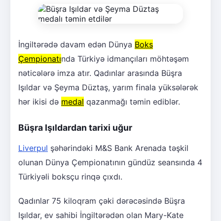
İngiltərədə davam edən Dünya
Boks
Çempionatı
nda Türkiyə idmançıları möhtəşəm
nəticələrə imza atır. Qadınlar arasında Büşra
Işıldar və Şeyma Düztaş, yarım finala yüksələrək
hər ikisi də
medal
qazanmağı təmin ediblər.
Büşra Işıldardan tarixi uğur
Liverpul
şəhərindəki M&S Bank Arenada təşkil
olunan Dünya Çempionatının gündüz seansında 4
Türkiyəli boksçu rinqə çıxdı.
Qadınlar 75 kiloqram çəki dərəcəsində Büşra
Işıldar, ev sahibi İngiltərədən olan Mary-Kate