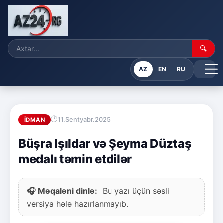
🔍
AZ
EN
RU
11.Sentyabr.2025
İDMAN
Büşra Işıldar və Şeyma Düztaş
medalı təmin etdilər
🎧 Məqaləni dinlə:
Bu yazı üçün səsli
versiya hələ hazırlanmayıb.