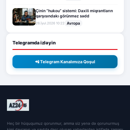
Çinin “hukou” sistemi: Daxili miqrantların
qarşısındakı görünməz sədd
Avropa
26.İyul.2026 10:22
Telegramda izləyin
📲 Telegram Kanalımıza Qoşul
Heç bir hüququmuz qorunmur, amma siz yenə də qorunurmuş
kimi davranın və saytda dərc olunan xəbərlərdən istifadə zamanı