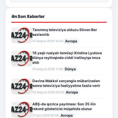
Ən Son Xəbərlər
Tanınmış televiziya ulduzu Stiven Ber
saxlanılıb
Avropa
07.Avqust.2026 10:43
16 yaşlı rusiyalı tennisçi Kristina Lyutova
dünya reytinqində ciddi irəliləyişə imza
atdı
Dünya
04.Avqust.2026 11:06
Davina Makkol xərçənglə mübarizədən
sonra televiziya fəaliyyətinə fasilə verir
Avropa
03.Avqust.2026 00:59
ABŞ-da qızılca yayılması: Son 35 ilin
rekord göstəricisi müşahidə olunur
Avropa
31.İyul.2026 05:46