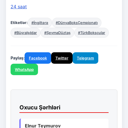
24 saat
Etiketlər:
#İngiltərə
#DünyaBoksÇempionatı
#BüşraIşıldar
#ŞeymaDüztaş
#TürkBoksçular
Paylaş:
Facebook
Twitter
Telegram
WhatsApp
Oxucu Şərhləri
Elnur Teymurov