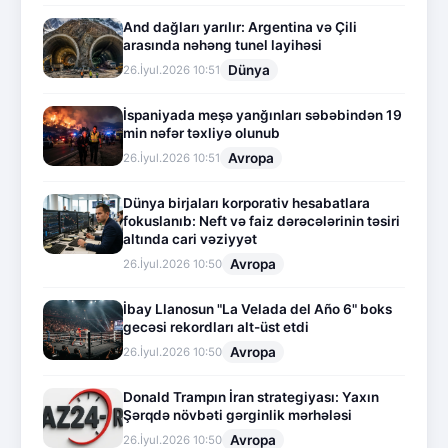
And dağları yarılır: Argentina və Çili
arasında nəhəng tunel layihəsi
Dünya
26.İyul.2026 10:51
İspaniyada meşə yanğınları səbəbindən 19
min nəfər təxliyə olunub
Avropa
26.İyul.2026 10:51
Dünya birjaları korporativ hesabatlara
fokuslanıb: Neft və faiz dərəcələrinin təsiri
altında cari vəziyyət
Avropa
26.İyul.2026 10:50
İbay Llanosun "La Velada del Año 6" boks
gecəsi rekordları alt-üst etdi
Avropa
26.İyul.2026 10:50
Donald Trampın İran strategiyası: Yaxın
Şərqdə növbəti gərginlik mərhələsi
Avropa
26.İyul.2026 10:50