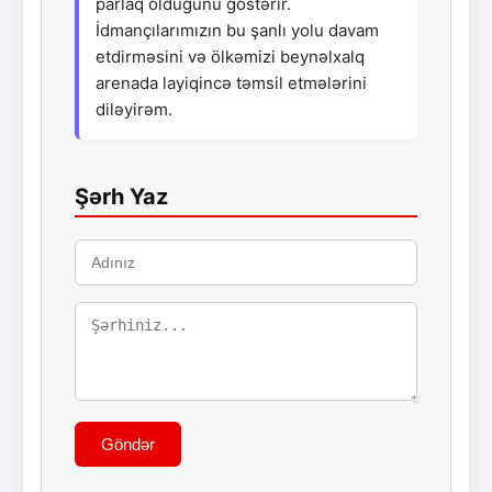
parlaq olduğunu göstərir.
İdmançılarımızın bu şanlı yolu davam
etdirməsini və ölkəmizi beynəlxalq
arenada layiqincə təmsil etmələrini
diləyirəm.
Şərh Yaz
Göndər