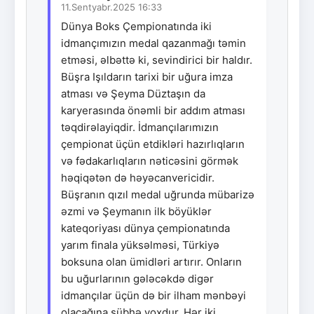
11.Sentyabr.2025 16:33
Dünya Boks Çempionatında iki
idmançımızın medal qazanmağı təmin
etməsi, əlbəttə ki, sevindirici bir haldır.
Büşra Işıldarın tarixi bir uğura imza
atması və Şeyma Düztaşın da
karyerasında önəmli bir addım atması
təqdirəlayiqdir. İdmançılarımızın
çempionat üçün etdikləri hazırlıqların
və fədakarlıqların nəticəsini görmək
həqiqətən də həyəcanvericidir.
Büşranın qızıl medal uğrunda mübarizə
əzmi və Şeymanın ilk böyüklər
kateqoriyası dünya çempionatında
yarım finala yüksəlməsi, Türkiyə
boksuna olan ümidləri artırır. Onların
bu uğurlarının gələcəkdə digər
idmançılar üçün də bir ilham mənbəyi
olacağına şübhə yoxdur. Hər iki