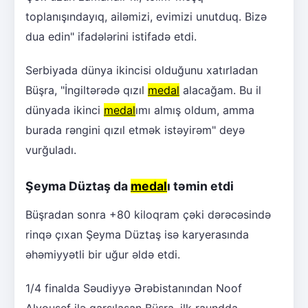
toplanışındayıq, ailəmizi, evimizi unutduq. Bizə
dua edin" ifadələrini istifadə etdi.
Serbiyada dünya ikincisi olduğunu xatırladan
Büşra, "İngiltərədə qızıl
medal
alacağam. Bu il
dünyada ikinci
medal
ımı almış oldum, amma
burada rəngini qızıl etmək istəyirəm" deyə
vurğuladı.
Şeyma Düztaş da
medal
ı təmin etdi
Büşradan sonra +80 kiloqram çəki dərəcəsində
rinqə çıxan Şeyma Düztaş isə karyerasında
əhəmiyyətli bir uğur əldə etdi.
1/4 finalda Səudiyyə Ərəbistanından Noof
Alyousef ilə qarşılaşan Büşra, ilk raundda