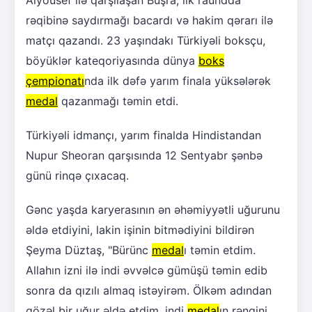
rəqibinə saydırmağı bacardı və hakim qərarı ilə
matçı qazandı. 23 yaşındakı Türkiyəli boksçu,
böyüklər kateqoriyasında dünya
boks
çempionatı
nda ilk dəfə yarım finala yüksələrək
medal
qazanmağı təmin etdi.
Türkiyəli idmançı, yarım finalda Hindistandan
Nupur Sheoran qarşısında 12 Sentyabr şənbə
günü rinqə çıxacaq.
Gənc yaşda karyerasının ən əhəmiyyətli uğurunu
əldə etdiyini, lakin işinin bitmədiyini bildirən
Şeyma Düztaş, "Bürünc
medal
ı təmin etdim.
Allahın izni ilə indi əvvəlcə gümüşü təmin edib
sonra da qızılı almaq istəyirəm. Ölkəm adından
gözəl bir uğur əldə etdim, indi
medal
ın rəngini