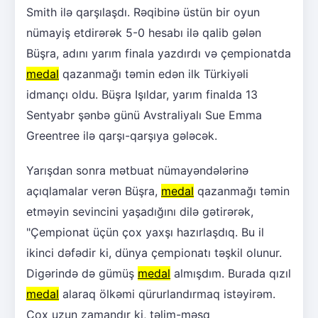
Smith ilə qarşılaşdı. Rəqibinə üstün bir oyun
nümayiş etdirərək 5-0 hesabı ilə qalib gələn
Büşra, adını yarım finala yazdırdı və çempionatda
medal
qazanmağı təmin edən ilk Türkiyəli
idmançı oldu. Büşra Işıldar, yarım finalda 13
Sentyabr şənbə günü Avstraliyalı Sue Emma
Greentree ilə qarşı-qarşıya gələcək.
Yarışdan sonra mətbuat nümayəndələrinə
açıqlamalar verən Büşra,
medal
qazanmağı təmin
etməyin sevincini yaşadığını dilə gətirərək,
"Çempionat üçün çox yaxşı hazırlaşdıq. Bu il
ikinci dəfədir ki, dünya çempionatı təşkil olunur.
Digərində də gümüş
medal
almışdım. Burada qızıl
medal
alaraq ölkəmi qürurlandırmaq istəyirəm.
Çox uzun zamandır ki, təlim-məşq