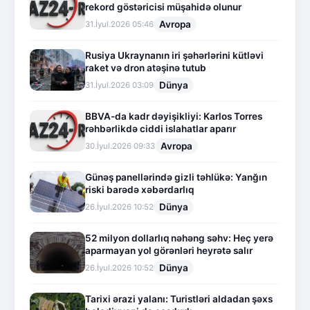
rekord göstəricisi müşahidə olunur
Avropa
31.İyul.2026 05:46
Rusiya Ukraynanın iri şəhərlərini kütləvi
raket və dron atəşinə tutub
Dünya
31.İyul.2026 03:09
BBVA-da kadr dəyişikliyi: Karlos Torres
rəhbərlikdə ciddi islahatlar aparır
Avropa
30.İyul.2026 09:33
Günəş panellərində gizli təhlükə: Yanğın
riski barədə xəbərdarlıq
Dünya
26.İyul.2026 10:52
52 milyon dollarlıq nəhəng səhv: Heç yerə
aparmayan yol görənləri heyrətə salır
Dünya
26.İyul.2026 10:52
Tarixi ərazi yalanı: Turistləri aldadan şəxs