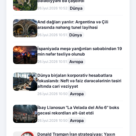
bələdiyyəni də çaşdırdı
Dünya
26.İyul.2026 10:52
And dağları yarılır: Argentina və Çili
arasında nəhəng tunel layihəsi
Dünya
26.İyul.2026 10:51
İspaniyada meşə yanğınları səbəbindən 19
min nəfər təxliyə olunub
Avropa
26.İyul.2026 10:51
Dünya birjaları korporativ hesabatlara
fokuslanıb: Neft və faiz dərəcələrinin təsiri
altında cari vəziyyət
Avropa
26.İyul.2026 10:50
İbay Llanosun "La Velada del Año 6" boks
gecəsi rekordları alt-üst etdi
Avropa
26.İyul.2026 10:50
Donald Trampın İran strategiyası: Yaxın