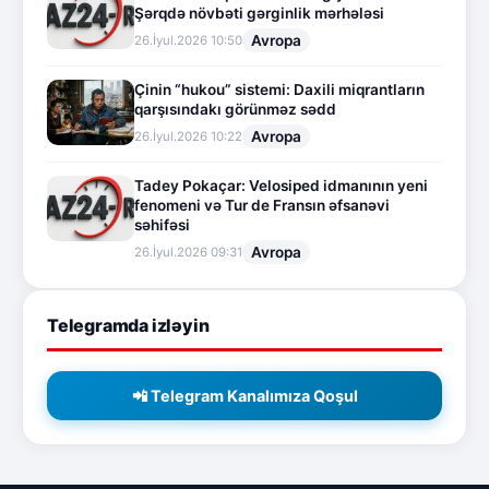
Şərqdə növbəti gərginlik mərhələsi
Avropa
26.İyul.2026 10:50
Çinin “hukou” sistemi: Daxili miqrantların
qarşısındakı görünməz sədd
Avropa
26.İyul.2026 10:22
Tadey Pokaçar: Velosiped idmanının yeni
fenomeni və Tur de Fransın əfsanəvi
səhifəsi
Avropa
26.İyul.2026 09:31
Telegramda izləyin
📲 Telegram Kanalımıza Qoşul