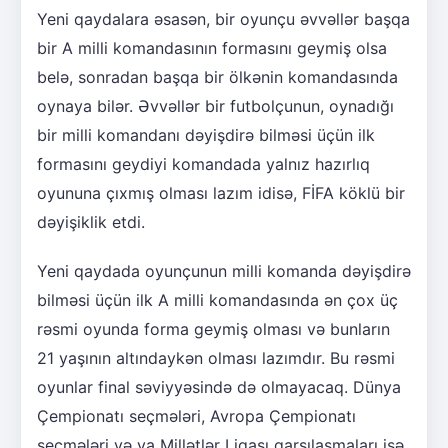
Yeni qaydalara əsasən, bir oyunçu əvvəllər başqa
bir A milli komandasının formasını geymiş olsa
belə, sonradan başqa bir ölkənin komandasında
oynaya bilər. Əvvəllər bir futbolçunun, oynadığı
bir milli komandanı dəyişdirə bilməsi üçün ilk
formasını geydiyi komandada yalnız hazırlıq
oyununa çıxmış olması lazım idisə, FİFA köklü bir
dəyişiklik etdi.
Yeni qaydada oyunçunun milli komanda dəyişdirə
bilməsi üçün ilk A milli komandasında ən çox üç
rəsmi oyunda forma geymiş olması və bunların
21 yaşının altındaykən olması lazımdır. Bu rəsmi
oyunlar final səviyyəsində də olmayacaq. Dünya
Çempionatı seçmələri, Avropa Çempionatı
seçmələri və ya Millətlər Liqası qarşılaşmaları isə