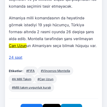
komanda seçimini təsir etməyəcək.
Almaniya milli komandasının da heyətində
görmək istədiyi 19 yaşlı hücumçu, Türkiyə
forması altında 2 rəsmi oyunda 26 dəqiqə şans
əldə edib. Montella tərəfindən şans verilməyən
Can Uzun
un Almaniyanı seçə bilmək hüququ var.
24 saat
Etiketlər:
#FIFA
#Vincenzo Montella
#A Milli Takım
#Can Uzun
#Milli takım uygunluk kuralı