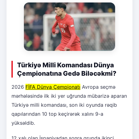
Türkiyə Milli Komandası Dünya
Çempionatına Gedə Biləcəkmi?
2026
FİFA Dünya Çempionatı
Avropa seçmə
mərhələsində ilk iki yer uğrunda mübarizə aparan
Türkiyə milli komandası, son iki oyunda rəqib
qapılarından 10 top keçirərək xalını 9-a
yüksəldib.
12 xalı olan İspaniyadan sonra qrupda ikinci