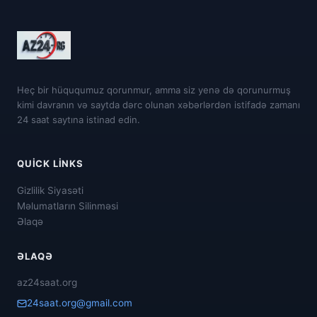
Heç bir hüququmuz qorunmur, amma siz yenə də qorunurmuş
kimi davranın və saytda dərc olunan xəbərlərdən istifadə zamanı
24 saat saytına istinad edin.
QUICK LINKS
Gizlilik Siyasəti
Məlumatların Silinməsi
Əlaqə
ƏLAQƏ
az24saat.org
24saat.org@gmail.com