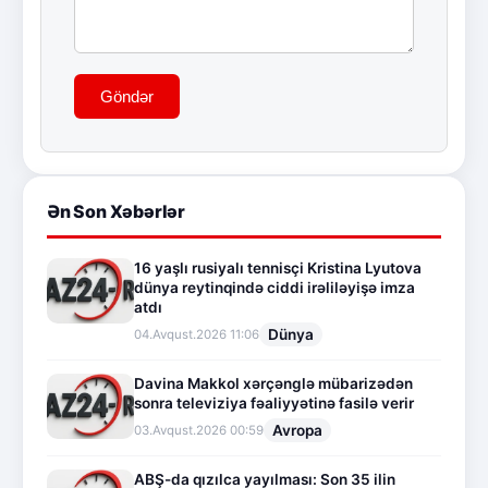
Göndər
Ən Son Xəbərlər
16 yaşlı rusiyalı tennisçi Kristina Lyutova
dünya reytinqində ciddi irəliləyişə imza
atdı
Dünya
04.Avqust.2026 11:06
Davina Makkol xərçənglə mübarizədən
sonra televiziya fəaliyyətinə fasilə verir
Avropa
03.Avqust.2026 00:59
ABŞ-da qızılca yayılması: Son 35 ilin