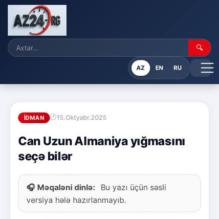
🔍
AZ
EN
RU
15.Oktyabr.2025
İDMAN
Can Uzun Almaniya yığmasını
seçə bilər
🎧 Məqaləni dinlə:
Bu yazı üçün səsli
versiya hələ hazırlanmayıb.