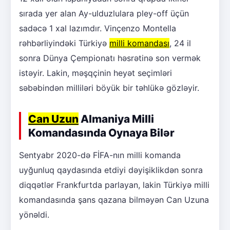
sırada yer alan Ay-ulduzlulara pley-off üçün
sadəcə 1 xal lazımdır. Vinçenzo Montella
rəhbərliyindəki Türkiyə
milli komandası
, 24 il
sonra Dünya Çempionatı həsrətinə son vermək
istəyir. Lakin, məşqçinin heyət seçimləri
səbəbindən milliləri böyük bir təhlükə gözləyir.
Can Uzun
Almaniya Milli
Komandasında Oynaya Bilər
Sentyabr 2020-də FİFA-nın milli komanda
uyğunluq qaydasında etdiyi dəyişiklikdən sonra
diqqətlər Frankfurtda parlayan, lakin Türkiyə milli
komandasında şans qazana bilməyən Can Uzuna
yönəldi.