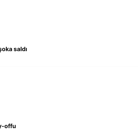
şoka saldı
y-offu