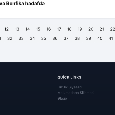
o və Benfika hədəfdə
12
13
14
15
16
17
18
19
20
21
2
1
32
33
34
35
36
37
38
39
40
41
QUICK LINKS
Gizlilik Siyasəti
Məlumatların Silinməsi
Əlaqə