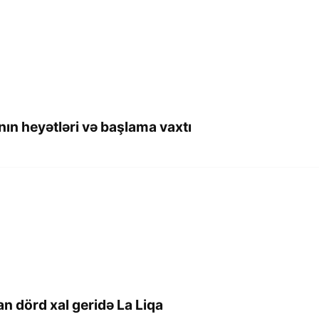
nın heyətləri və başlama vaxtı
 dörd xal geridə La Liqa