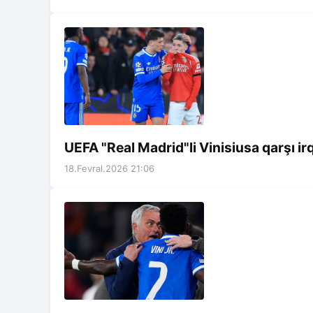
UEFA "Real Madrid"li Vinisiusa qarşı irq
18.Fevral.2026 21:06