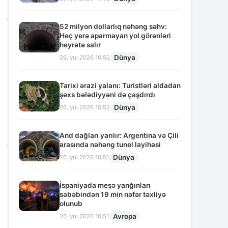
52 milyon dollarlıq nəhəng səhv:
Heç yerə aparmayan yol görənləri
heyrətə salır
Dünya
26.İyul.2026 10:52
Tarixi ərazi yalanı: Turistləri aldadan
şəxs bələdiyyəni də çaşdırdı
Dünya
26.İyul.2026 10:52
And dağları yarılır: Argentina və Çili
arasında nəhəng tunel layihəsi
Dünya
26.İyul.2026 10:51
İspaniyada meşə yanğınları
səbəbindən 19 min nəfər təxliyə
olunub
Avropa
26.İyul.2026 10:51