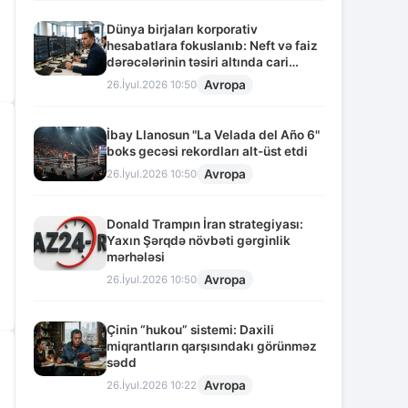
Dünya birjaları korporativ
hesabatlara fokuslanıb: Neft və faiz
dərəcələrinin təsiri altında cari
vəziyyət
Avropa
26.İyul.2026 10:50
İbay Llanosun "La Velada del Año 6"
boks gecəsi rekordları alt-üst etdi
Avropa
26.İyul.2026 10:50
Donald Trampın İran strategiyası:
Yaxın Şərqdə növbəti gərginlik
mərhələsi
Avropa
26.İyul.2026 10:50
Çinin “hukou” sistemi: Daxili
miqrantların qarşısındakı görünməz
sədd
Avropa
26.İyul.2026 10:22