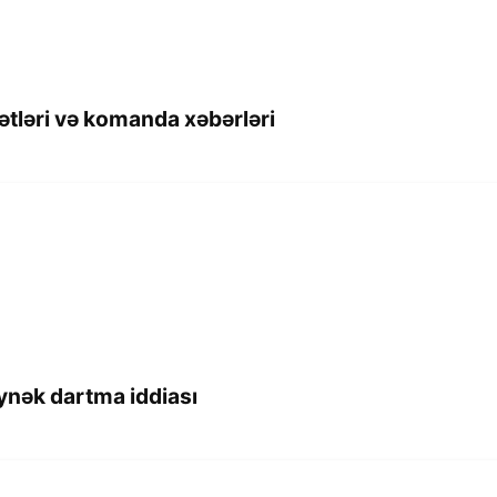
ətləri və komanda xəbərləri
ynək dartma iddiası