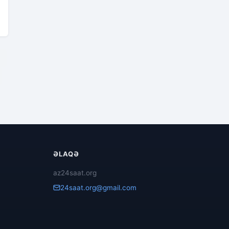
2
ƏLAQƏ
az24saat.org
24saat.org@gmail.com