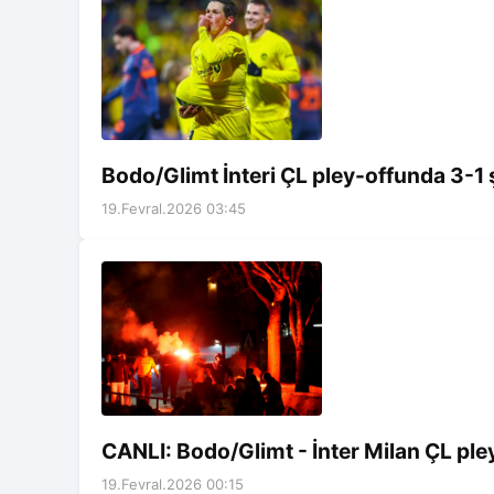
Bodo/Glimt İnteri ÇL pley-offunda 3-1 
19.Fevral.2026 03:45
CANLI: Bodo/Glimt - İnter Milan ÇL ple
19.Fevral.2026 00:15