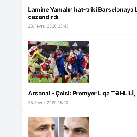
Lamine Yamalın hat-triki Barselonaya L
qazandırdı
28.Fevral.2026 23:45
Arsenal - Çelsi: Premyer Liqa TƏHLİLİ,
28.Fevral.2026 19:00