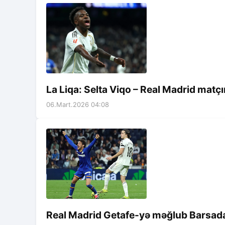
La Liqa: Selta Viqo – Real Madrid matçı
06.Mart.2026 04:08
Real Madrid Getafe-yə məğlub Barsadan