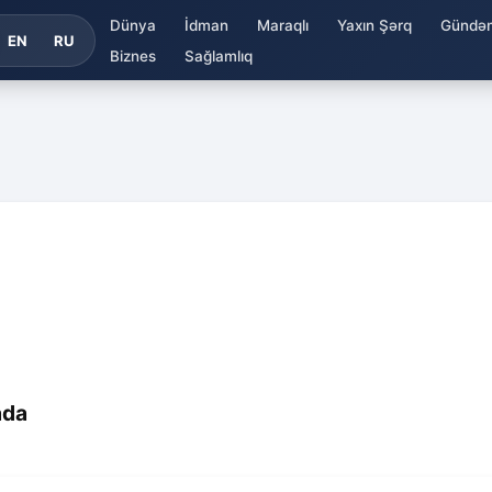
Dünya
İdman
Maraqlı
Yaxın Şərq
Gündə
EN
RU
Biznes
Sağlamlıq
ada