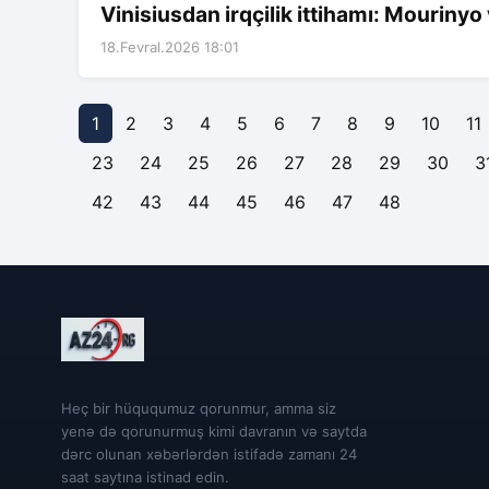
Vinisiusdan irqçilik ittihamı: Mouriny
18.Fevral.2026 18:01
1
2
3
4
5
6
7
8
9
10
11
23
24
25
26
27
28
29
30
3
42
43
44
45
46
47
48
Heç bir hüququmuz qorunmur, amma siz
yenə də qorunurmuş kimi davranın və saytda
dərc olunan xəbərlərdən istifadə zamanı 24
saat saytına istinad edin.