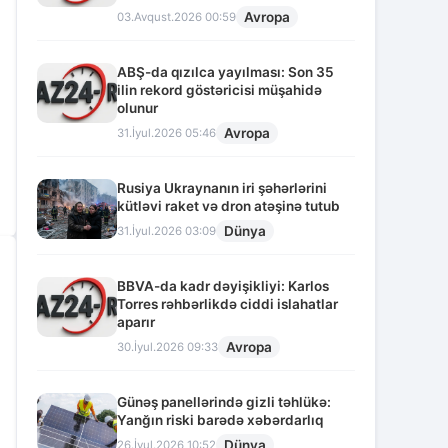
Avropa
03.Avqust.2026 00:59
ABŞ-da qızılca yayılması: Son 35
ilin rekord göstəricisi müşahidə
olunur
Avropa
31.İyul.2026 05:46
Rusiya Ukraynanın iri şəhərlərini
kütləvi raket və dron atəşinə tutub
Dünya
31.İyul.2026 03:09
BBVA-da kadr dəyişikliyi: Karlos
Torres rəhbərlikdə ciddi islahatlar
aparır
Avropa
30.İyul.2026 09:33
Günəş panellərində gizli təhlükə:
Yanğın riski barədə xəbərdarlıq
Dünya
26.İyul.2026 10:52