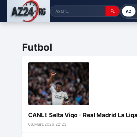
🔍
AZ
Futbol
CANLI: Selta Viqo - Real Madrid La Liq
06.Mart.2026 22:23