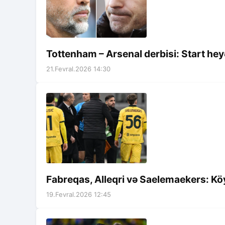
Tottenham – Arsenal derbisi: Start hey
21.Fevral.2026 14:30
Fabreqas, Alleqri və Saelemaekers: Kö
19.Fevral.2026 12:45