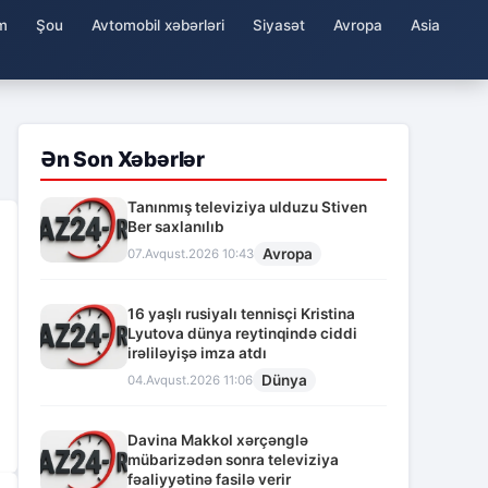
m
Şou
Avtomobil xəbərləri
Siyasət
Avropa
Asia
Ən Son Xəbərlər
Tanınmış televiziya ulduzu Stiven
Ber saxlanılıb
Avropa
07.Avqust.2026 10:43
16 yaşlı rusiyalı tennisçi Kristina
Lyutova dünya reytinqində ciddi
irəliləyişə imza atdı
Dünya
04.Avqust.2026 11:06
Davina Makkol xərçənglə
mübarizədən sonra televiziya
fəaliyyətinə fasilə verir