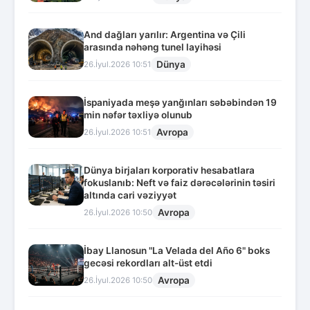
And dağları yarılır: Argentina və Çili
arasında nəhəng tunel layihəsi
Dünya
26.İyul.2026 10:51
İspaniyada meşə yanğınları səbəbindən 19
min nəfər təxliyə olunub
Avropa
26.İyul.2026 10:51
Dünya birjaları korporativ hesabatlara
fokuslanıb: Neft və faiz dərəcələrinin təsiri
altında cari vəziyyət
Avropa
26.İyul.2026 10:50
İbay Llanosun "La Velada del Año 6" boks
gecəsi rekordları alt-üst etdi
Avropa
26.İyul.2026 10:50