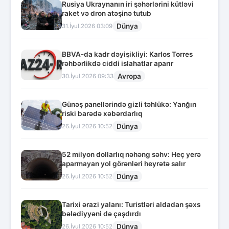
Rusiya Ukraynanın iri şəhərlərini kütləvi
raket və dron atəşinə tutub
Dünya
31.İyul.2026 03:09
BBVA-da kadr dəyişikliyi: Karlos Torres
rəhbərlikdə ciddi islahatlar aparır
Avropa
30.İyul.2026 09:33
Günəş panellərində gizli təhlükə: Yanğın
riski barədə xəbərdarlıq
Dünya
26.İyul.2026 10:52
52 milyon dollarlıq nəhəng səhv: Heç yerə
aparmayan yol görənləri heyrətə salır
Dünya
26.İyul.2026 10:52
Tarixi ərazi yalanı: Turistləri aldadan şəxs
bələdiyyəni də çaşdırdı
Dünya
26.İyul.2026 10:52