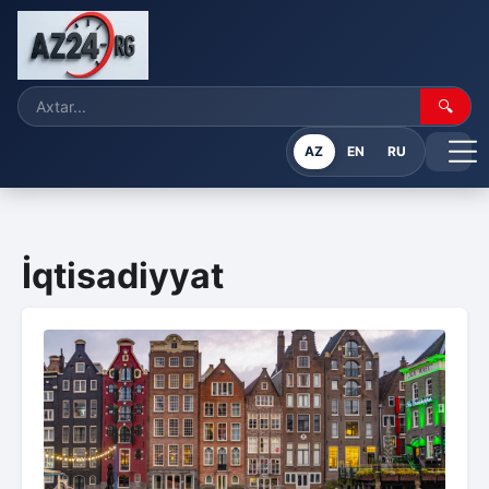
🔍
AZ
EN
RU
İqtisadiyyat