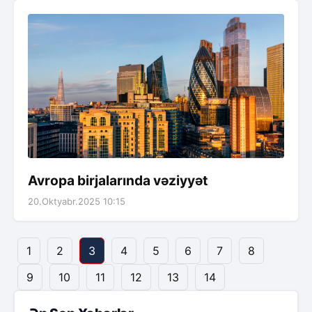
Avropa birjalarında vəziyyət
20.Oktyabr.2025 10:15
1
2
3
4
5
6
7
8
9
10
11
12
13
14