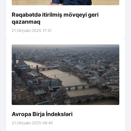
Rəqabətdə itirilmiş mövqeyi geri
qazanmaq
21.Oktyabr.2025 17:31
Avropa Birja İndeksləri
21.Oktyabr.2025 09:45