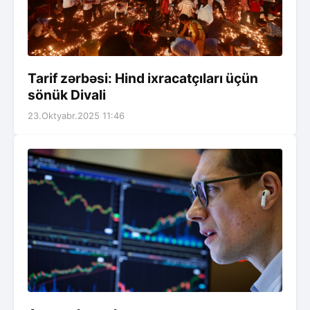
Tarif zərbəsi: Hind ixracatçıları üçün
sönük Divali
23.Oktyabr.2025 11:46