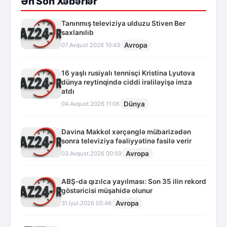
Ən Son Xəbərlər
Tanınmış televiziya ulduzu Stiven Ber
saxlanılıb
Avropa
07.Avqust.2026 10:43
16 yaşlı rusiyalı tennisçi Kristina Lyutova
dünya reytinqində ciddi irəliləyişə imza
atdı
Dünya
04.Avqust.2026 11:06
Davina Makkol xərçənglə mübarizədən
sonra televiziya fəaliyyətinə fasilə verir
Avropa
03.Avqust.2026 00:59
ABŞ-da qızılca yayılması: Son 35 ilin rekord
göstəricisi müşahidə olunur
Avropa
31.İyul.2026 05:46