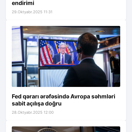
endirimi
29.Oktyabr.2025 11:31
Fed qərarı ərəfəsində Avropa səhmləri
sabit açılışa doğru
28.Oktyabr.2025 12:00