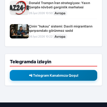
Donald Trampın İran strategiyası: Yaxın
Şərqdə növbəti gərginlik mərhələsi
Avropa
26.İyul.2026 10:50
Çinin “hukou” sistemi: Daxili miqrantların
qarşısındakı görünməz sədd
Avropa
26.İyul.2026 10:22
Telegramda izləyin
📲 Telegram Kanalımıza Qoşul