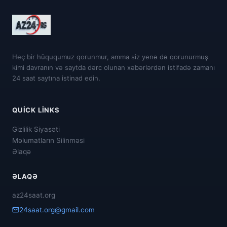
Heç bir hüququmuz qorunmur, amma siz yenə də qorunurmuş
kimi davranın və saytda dərc olunan xəbərlərdən istifadə zamanı
24 saat saytına istinad edin.
QUICK LINKS
Gizlilik Siyasəti
Məlumatların Silinməsi
Əlaqə
ƏLAQƏ
az24saat.org
24saat.org@gmail.com