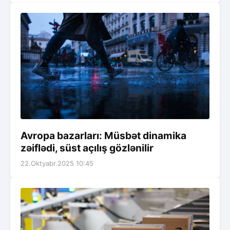
Avropa bazarları: Müsbət dinamika
zəiflədi, süst açılış gözlənilir
22.Oktyabr.2025 10:45