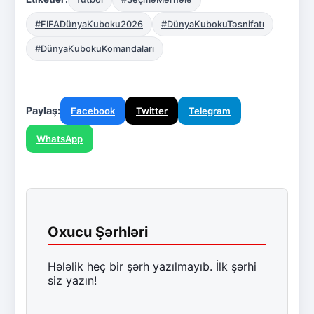
#FIFADünyaKuboku2026
#DünyaKubokuTəsnifatı
#DünyaKubokuKomandaları
Paylaş:
Facebook
Twitter
Telegram
WhatsApp
Oxucu Şərhləri
Hələlik heç bir şərh yazılmayıb. İlk şərhi
siz yazın!