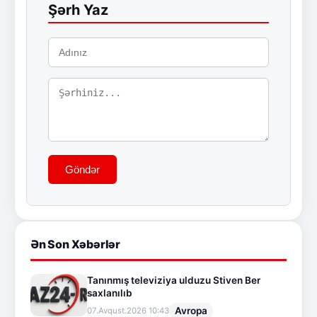
Şərh Yaz
Göndər
Ən Son Xəbərlər
Tanınmış televiziya ulduzu Stiven Ber
saxlanılıb
Avropa
07.Avqust.2026 10:43