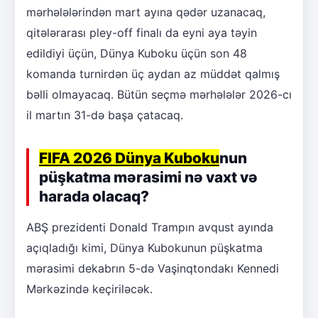
mərhələlərindən mart ayına qədər uzanacaq,
qitələrarası pley-off finalı da eyni aya təyin
edildiyi üçün, Dünya Kuboku üçün son 48
komanda turnirdən üç aydan az müddət qalmış
bəlli olmayacaq. Bütün seçmə mərhələlər 2026-cı
il martın 31-də başa çatacaq.
FIFA 2026 Dünya Kuboku
nun
püşkatma mərasimi nə vaxt və
harada olacaq?
ABŞ prezidenti Donald Trampın avqust ayında
açıqladığı kimi, Dünya Kubokunun püşkatma
mərasimi dekabrın 5-də Vaşinqtondakı Kennedi
Mərkəzində keçiriləcək.