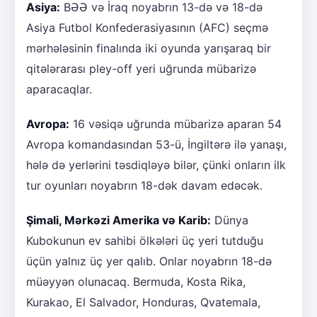
Asiya:
BƏƏ və İraq noyabrın 13-də və 18-də
Asiya Futbol Konfederasiyasının (AFC) seçmə
mərhələsinin finalında iki oyunda yarışaraq bir
qitələrarası pley-off yeri uğrunda mübarizə
aparacaqlar.
Avropa:
16 vəsiqə uğrunda mübarizə aparan 54
Avropa komandasından 53-ü, İngiltərə ilə yanaşı,
hələ də yerlərini təsdiqləyə bilər, çünki onların ilk
tur oyunları noyabrın 18-dək davam edəcək.
Şimali, Mərkəzi Amerika və Karib:
Dünya
Kubokunun ev sahibi ölkələri üç yeri tutduğu
üçün yalnız üç yer qalıb. Onlar noyabrın 18-də
müəyyən olunacaq. Bermuda, Kosta Rika,
Kurakao, El Salvador, Honduras, Qvatemala,