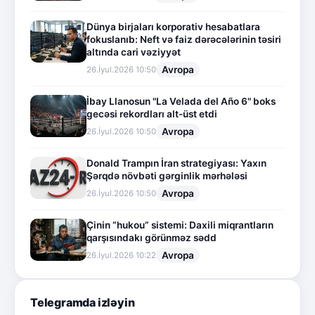
Dünya birjaları korporativ hesabatlara
fokuslanıb: Neft və faiz dərəcələrinin təsiri
altında cari vəziyyət
Avropa
26.İyul.2026 10:50
İbay Llanosun "La Velada del Año 6" boks
gecəsi rekordları alt-üst etdi
Avropa
26.İyul.2026 10:50
Donald Trampın İran strategiyası: Yaxın
Şərqdə növbəti gərginlik mərhələsi
Avropa
26.İyul.2026 10:50
Çinin “hukou” sistemi: Daxili miqrantların
qarşısındakı görünməz sədd
Avropa
26.İyul.2026 10:22
Telegramda izləyin