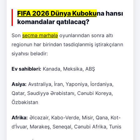
FIFA 2026 Dünya Kuboku
na hansı
komandalar qatılacaq?
Son
seçmə mərhələ
oyunlarından sonra altı
regionun hər birindən təsdiqlənmiş iştirakçıların
siyahısı belədir:
Ev sahibləri:
Kanada, Meksika, ABŞ
Asiya:
Avstraliya, İran, Yaponiya, İordaniya,
Qatar, Səudiyyə Ərəbistanı, Cənubi Koreya,
Özbəkistan
Afrika:
Əlcəzair, Kabo-Verde, Misir, Qana, Kot-
d’İvuar, Mərakeş, Seneqal, Cənubi Afrika, Tunis