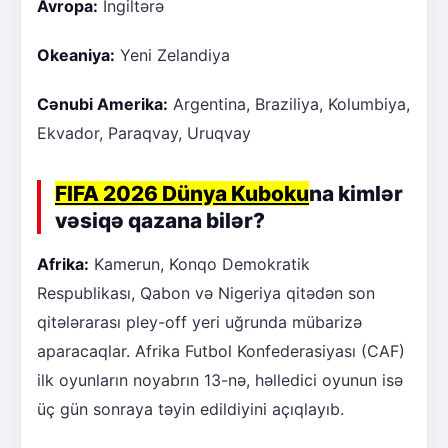
Avropa:
İngiltərə
Okeaniya:
Yeni Zelandiya
Cənubi Amerika:
Argentina, Braziliya, Kolumbiya,
Ekvador, Paraqvay, Uruqvay
FIFA 2026 Dünya Kuboku
na kimlər
vəsiqə qazana bilər?
Afrika:
Kamerun, Konqo Demokratik
Respublikası, Qabon və Nigeriya qitədən son
qitələrarası pley-off yeri uğrunda mübarizə
aparacaqlar. Afrika Futbol Konfederasiyası (CAF)
ilk oyunların noyabrın 13-nə, həlledici oyunun isə
üç gün sonraya təyin edildiyini açıqlayıb.