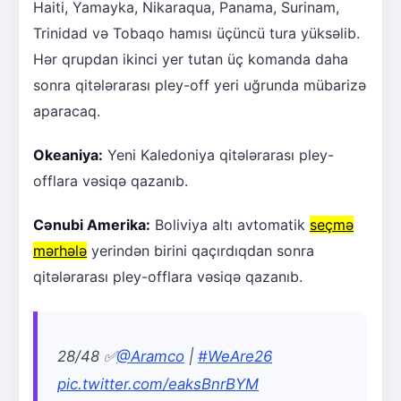
Haiti, Yamayka, Nikaraqua, Panama, Surinam,
Trinidad və Tobaqo hamısı üçüncü tura yüksəlib.
Hər qrupdan ikinci yer tutan üç komanda daha
sonra qitələrarası pley-off yeri uğrunda mübarizə
aparacaq.
Okeaniya:
Yeni Kaledoniya qitələrarası pley-
offlara vəsiqə qazanıb.
Cənubi Amerika:
Boliviya altı avtomatik
seçmə
mərhələ
yerindən birini qaçırdıqdan sonra
qitələrarası pley-offlara vəsiqə qazanıb.
28/48 ✅
@Aramco
|
#WeAre26
pic.twitter.com/eaksBnrBYM