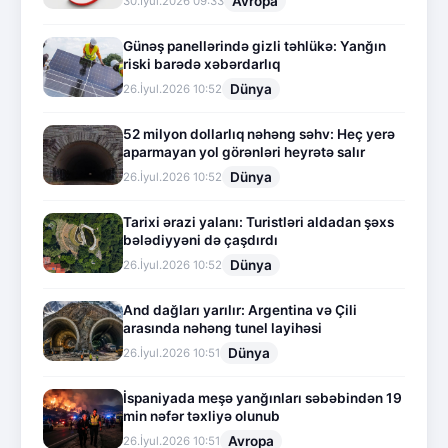
Avropa
30.İyul.2026 09:33
Günəş panellərində gizli təhlükə: Yanğın
riski barədə xəbərdarlıq
Dünya
26.İyul.2026 10:52
52 milyon dollarlıq nəhəng səhv: Heç yerə
aparmayan yol görənləri heyrətə salır
Dünya
26.İyul.2026 10:52
Tarixi ərazi yalanı: Turistləri aldadan şəxs
bələdiyyəni də çaşdırdı
Dünya
26.İyul.2026 10:52
And dağları yarılır: Argentina və Çili
arasında nəhəng tunel layihəsi
Dünya
26.İyul.2026 10:51
İspaniyada meşə yanğınları səbəbindən 19
min nəfər təxliyə olunub
Avropa
26.İyul.2026 10:51