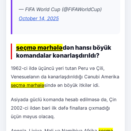
— FIFA World Cup (@FIFAWorldCup)
October 14, 2025
seçmə mərhələ
dən hansı böyük
komandalar kənarlaşdırıldı?
1962-ci ildə üçüncü yeri tutan Peru və Çili,
Venesuelanın da kənarlaşdırıldığı Cənubi Amerika
seçmə mərhələ
sində ən böyük itkilər idi.
Asiyada güclü komanda hesab edilməsə də, Çin
2002-ci ildən bəri ilk dəfə finallara çıxmadığı
üçün məyus olacaq.
Anqola, Liviya, Mali və Namibiya Afrika
seçmə