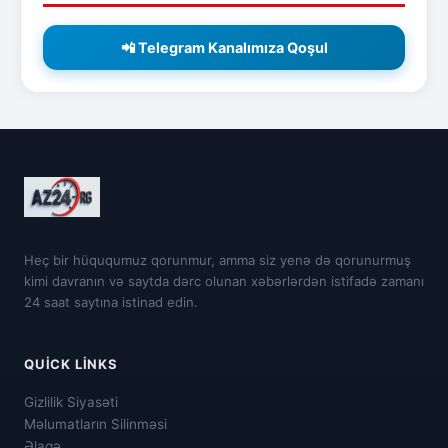
📲 Telegram Kanalımıza Qoşul
Heç bir hüququmuz qorunmur, amma siz yenə də qorunurmuş
kimi davranın və saytda dərc olunan xəbərlərdən istifadə zamanı
24 saat saytına istinad edin.
QUICK LINKS
Gizlilik Siyasəti
Məlumatların Silinməsi
Əlaqə