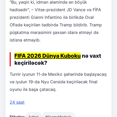
"Bu, yəqin ki, idman aləmində ən böyük
hadisədir", – Vitse-prezident JD Vance və FİFA
prezidenti Gianni Infantino ilə birlikdə Oval
Ofisdə keçirilən tədbirdə Tramp bildirib. Tramp
püşkatma mərasimini şəxsən idarə etməyi də
istisna etməyib.
FIFA 2026 Dünya Kuboku
nə vaxt
keçiriləcək?
Turnir iyunun 11-də Mexiko şəhərində başlayacaq
və iyulun 19-da Nyu Cersidə keçiriləcək final
oyunu ilə başa çatacaq.
24 saat
Etiketlər:
futbol
#SeçməMərhələ