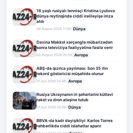
16 yaşlı rusiyalı tennisçi Kristina Lyutova
dünya reytinqində ciddi irəliləyişə imza
atdı
Dünya
04.Avqust.2026 11:06
Davina Makkol xərçənglə mübarizədən
sonra televiziya fəaliyyətinə fasilə verir
Avropa
03.Avqust.2026 00:59
ABŞ-da qızılca yayılması: Son 35 ilin
rekord göstəricisi müşahidə olunur
Avropa
31.İyul.2026 05:46
Rusiya Ukraynanın iri şəhərlərini kütləvi
raket və dron atəşinə tutub
Dünya
31.İyul.2026 03:09
BBVA-da kadr dəyişikliyi: Karlos Torres
rəhbərlikdə ciddi islahatlar aparır