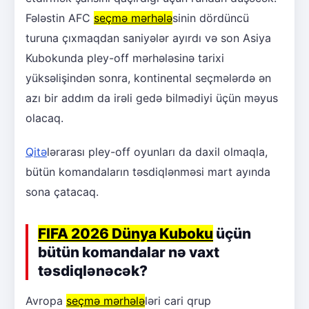
Fələstin AFC
seçmə mərhələ
sinin dördüncü
turuna çıxmaqdan saniyələr ayırdı və son Asiya
Kubokunda pley-off mərhələsinə tarixi
yüksəlişindən sonra, kontinental seçmələrdə ən
azı bir addım da irəli gedə bilmədiyi üçün məyus
olacaq.
Qitə
lərarası pley-off oyunları da daxil olmaqla,
bütün komandaların təsdiqlənməsi mart ayında
sona çatacaq.
FIFA 2026 Dünya Kuboku
üçün
bütün komandalar nə vaxt
təsdiqlənəcək?
Avropa
seçmə mərhələ
ləri cari qrup