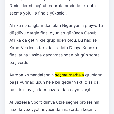
Əmirliklərini məğlub edərək tarixində ilk dəfə
seçmə yolu ilə finala yüksəldi.
Afrika nəhənglərindən olan Nigeriyanın pley-offa
düşdüyü gərgin final oyunları günündə Cənubi
Afrika da çətinliklə qrup lideri oldu. Bu hadisə
Kabo-Verdenin tarixdə ilk dəfə Dünya Kuboku
finallarına vəsiqə qazanmasından bir gün sonra
baş verdi.
Avropa komandalarının
seçmə mərhələ
qruplarını
başa vurmaq üçün hələ bir qədər vaxtı olsa da,
bəzi irəliləyişlərlə mənzərə daha aydınlaşıb.
Al Jazeera Sport dünya üzrə seçmə prosesinin
hazırkı vəziyyətini yaxından nəzərdən keçirir: