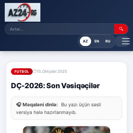
🔍
AZ
EN
RU
15.Oktyabr.2025
FUTBOL
DÇ-2026: Son Vəsiqəçilər
🎧 Məqaləni dinlə:
Bu yazı üçün səsli
versiya hələ hazırlanmayıb.