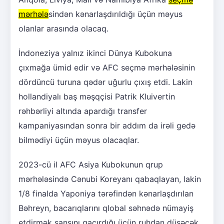
mərhələ
sindən kənarlaşdırıldığı üçün məyus
olanlar arasında olacaq.
İndoneziya yalnız ikinci Dünya Kubokuna
çıxmağa ümid edir və AFC seçmə mərhələsinin
dördüncü turuna qədər uğurlu çıxış etdi. Lakin
hollandiyalı baş məşqçisi Patrik Kluivertin
rəhbərliyi altında apardığı transfer
kampaniyasından sonra bir addım da irəli gedə
bilmədiyi üçün məyus olacaqlar.
2023-cü il AFC Asiya Kubokunun qrup
mərhələsində Cənubi Koreyanı qabaqlayan, lakin
1/8 finalda Yaponiya tərəfindən kənarlaşdırılan
Bəhreyn, bacarıqlarını qlobal səhnədə nümayiş
etdirmək şansını qaçırdığı üçün ruhdan düşəcək.