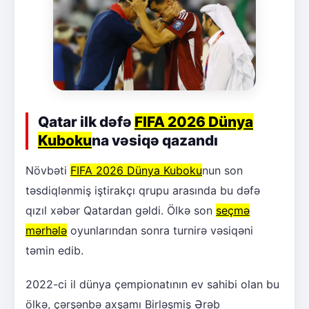
Qatar ilk dəfə
FIFA 2026 Dünya
Kuboku
na vəsiqə qazandı
Növbəti
FIFA 2026 Dünya Kuboku
nun son
təsdiqlənmiş iştirakçı qrupu arasında bu dəfə
qızıl xəbər Qatardan gəldi. Ölkə son
seçmə
mərhələ
oyunlarından sonra turnirə vəsiqəni
təmin edib.
2022-ci il dünya çempionatının ev sahibi olan bu
ölkə, çərşənbə axşamı Birləşmiş Ərəb