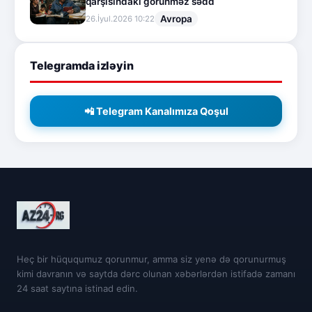
qarşısındakı görünməz sədd
Avropa
26.İyul.2026 10:22
Telegramda izləyin
📲 Telegram Kanalımıza Qoşul
Heç bir hüququmuz qorunmur, amma siz yenə də qorunurmuş
kimi davranın və saytda dərc olunan xəbərlərdən istifadə zamanı
24 saat saytına istinad edin.