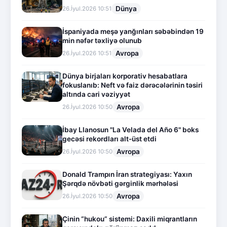
Dünya
26.İyul.2026 10:51
İspaniyada meşə yanğınları səbəbindən 19
min nəfər təxliyə olunub
Avropa
26.İyul.2026 10:51
Dünya birjaları korporativ hesabatlara
fokuslanıb: Neft və faiz dərəcələrinin təsiri
altında cari vəziyyət
Avropa
26.İyul.2026 10:50
İbay Llanosun "La Velada del Año 6" boks
gecəsi rekordları alt-üst etdi
Avropa
26.İyul.2026 10:50
Donald Trampın İran strategiyası: Yaxın
Şərqdə növbəti gərginlik mərhələsi
Avropa
26.İyul.2026 10:50
Çinin “hukou” sistemi: Daxili miqrantların