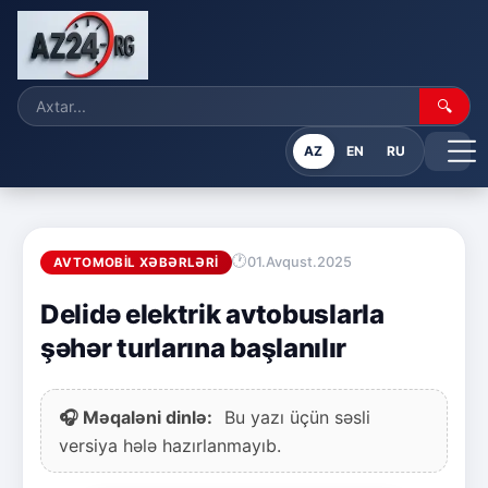
🔍
AZ
EN
RU
01.Avqust.2025
AVTOMOBIL XƏBƏRLƏRI
Delidə elektrik avtobuslarla
şəhər turlarına başlanılır
🎧 Məqaləni dinlə:
Bu yazı üçün səsli
versiya hələ hazırlanmayıb.