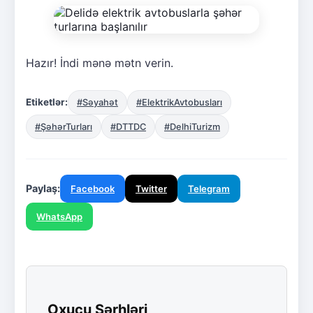
Hazır! İndi mənə mətn verin.
Etiketlər:
#Səyahət
#ElektrikAvtobusları
#ŞəhərTurları
#DTTDC
#DelhiTurizm
Paylaş:
Facebook
Twitter
Telegram
WhatsApp
Oxucu Şərhləri