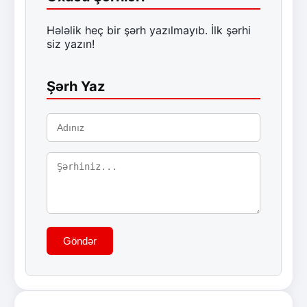
Hələlik heç bir şərh yazılmayıb. İlk şərhi
siz yazın!
Şərh Yaz
Göndər