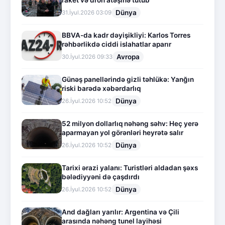
raket və dron atəşinə tutub
Dünya
31.İyul.2026 03:09
BBVA-da kadr dəyişikliyi: Karlos Torres
rəhbərlikdə ciddi islahatlar aparır
Avropa
30.İyul.2026 09:33
Günəş panellərində gizli təhlükə: Yanğın
riski barədə xəbərdarlıq
Dünya
26.İyul.2026 10:52
52 milyon dollarlıq nəhəng səhv: Heç yerə
aparmayan yol görənləri heyrətə salır
Dünya
26.İyul.2026 10:52
Tarixi ərazi yalanı: Turistləri aldadan şəxs
bələdiyyəni də çaşdırdı
Dünya
26.İyul.2026 10:52
And dağları yarılır: Argentina və Çili
arasında nəhəng tunel layihəsi