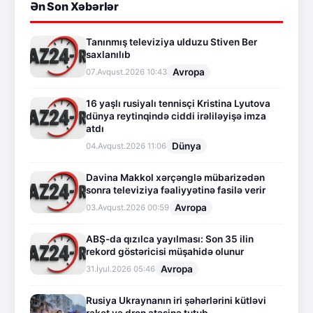
Ən Son Xəbərlər
Tanınmış televiziya ulduzu Stiven Ber
saxlanılıb
Avropa
07.Avqust.2026 10:43
16 yaşlı rusiyalı tennisçi Kristina Lyutova
dünya reytinqində ciddi irəliləyişə imza
atdı
Dünya
04.Avqust.2026 11:06
Davina Makkol xərçənglə mübarizədən
sonra televiziya fəaliyyətinə fasilə verir
Avropa
03.Avqust.2026 00:59
ABŞ-da qızılca yayılması: Son 35 ilin
rekord göstəricisi müşahidə olunur
Avropa
31.İyul.2026 05:46
Rusiya Ukraynanın iri şəhərlərini kütləvi