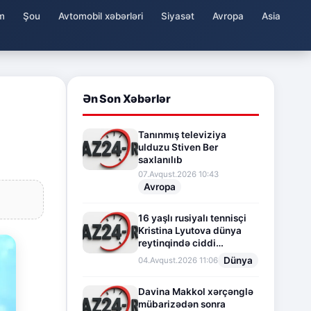
m
Şou
Avtomobil xəbərləri
Siyasət
Avropa
Asia
Ən Son Xəbərlər
Tanınmış televiziya
ulduzu Stiven Ber
saxlanılıb
07.Avqust.2026 10:43
Avropa
16 yaşlı rusiyalı tennisçi
Kristina Lyutova dünya
reytinqində ciddi
irəliləyişə imza atdı
Dünya
04.Avqust.2026 11:06
Davina Makkol xərçənglə
mübarizədən sonra