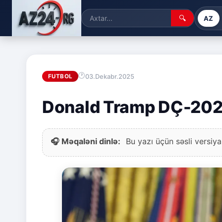
🔍
AZ
03.Dekabr.2025
FUTBOL
Donald Tramp DÇ-202
🎧 Məqaləni dinlə:
Bu yazı üçün səsli versiya