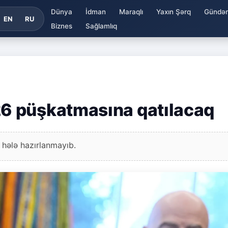
Dünya
İdman
Maraqlı
Yaxın Şərq
Gündə
EN
RU
Biznes
Sağlamlıq
6 püşkatmasına qatılacaq
 hələ hazırlanmayıb.