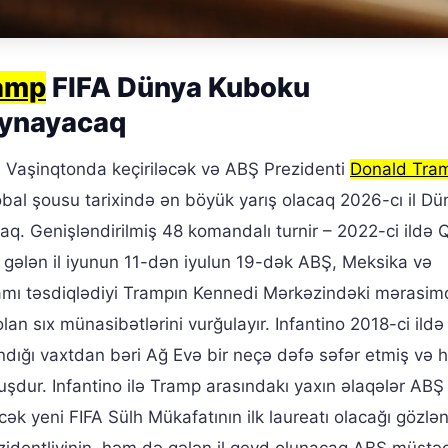
amp
FIFA Dünya Kuboku
oynayacaq
Vaşinqtonda keçiriləcək və ABŞ Prezidenti
Donald Tra
bal şousu tarixində ən böyük yarış olacaq 2026-cı il Dü
 Genişləndirilmiş 48 komandalı turnir – 2022-ci ildə 
– gələn il iyunun 11-dən iyulun 19-dək ABŞ, Meksika və
amı təsdiqlədiyi Trampın Kennedi Mərkəzindəki mərasim
olan sıx münasibətlərini vurğulayır. Infantino 2018-ci ildə
dığı vaxtdan bəri Ağ Evə bir neçə dəfə səfər etmiş və h
şdur. Infantino ilə Tramp arasındakı yaxın əlaqələr ABŞ
 yeni FIFA Sülh Mükafatının ilk laureatı olacağı gözlənt
identliyinin, həm də gələn il qeyd olunacaq ABŞ müstəqi