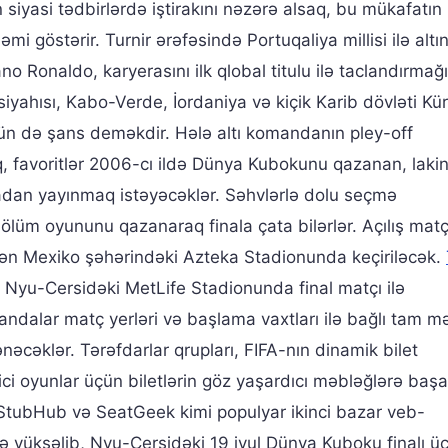
n siyasi tədbirlərdə iştirakını nəzərə alsaq, bu mükafatın
mi göstərir. Turnir ərəfəsində Portuqaliya millisi ilə altın
no Ronaldo, karyerasını ilk qlobal titulu ilə taclandırmağı
çı siyahısı, Kabo-Verde, İordaniya və kiçik Karib dövləti K
çün də şans deməkdir. Hələ altı komandanın pley-off
, favoritlər 2006-cı ildə Dünya Kubokunu qazanan, laki
yadan yayınmaq istəyəcəklər. Səhvlərlə dolu seçmə
ölüm oyununu qazanaraq finala çata bilərlər. Açılış mat
i edən Mexiko şəhərindəki Azteka Stadionunda keçiriləcək.
 Nyu-Cersidəki MetLife Stadionunda final matçı ilə
dalar matç yerləri və başlama vaxtları ilə bağlı tam m
cəklər. Tərəfdarlar qrupları, FIFA-nın dinamik bilet
i oyunlar üçün biletlərin göz yaşardıcı məbləğlərə başa
 StubHub və SeatGeek kimi populyar ikinci bazar veb-
ldə yüksəlib, Nyu-Cersidəki 19 iyul Dünya Kuboku finalı ü