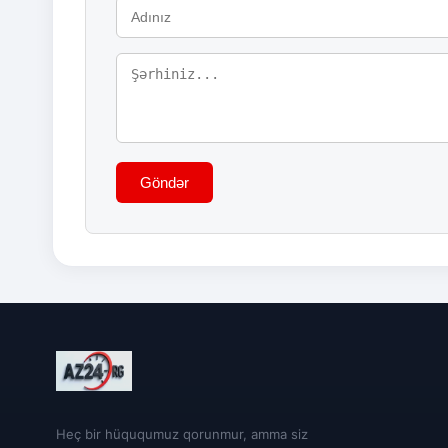
Göndər
Heç bir hüququmuz qorunmur, amma siz