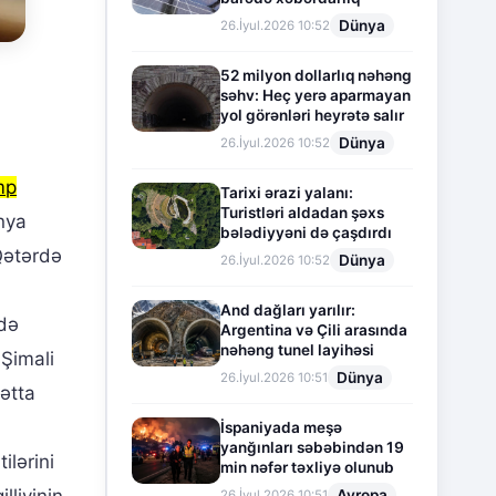
Dünya
26.İyul.2026 10:52
52 milyon dollarlıq nəhəng
səhv: Heç yerə aparmayan
yol görənləri heyrətə salır
Dünya
26.İyul.2026 10:52
mp
Tarixi ərazi yalanı:
Turistləri aldadan şəxs
nya
bələdiyyəni də çaşdırdı
Qətərdə
Dünya
26.İyul.2026 10:52
And dağları yarılır:
də
Argentina və Çili arasında
nəhəng tunel layihəsi
 Şimali
Dünya
26.İyul.2026 10:51
ətta
İspaniyada meşə
yanğınları səbəbindən 19
ilərini
min nəfər təxliyə olunub
lliyinin
Avropa
26.İyul.2026 10:51