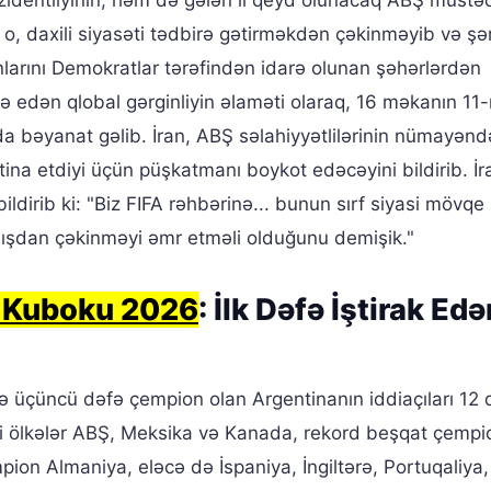
n o, daxili siyasəti tədbirə gətirməkdən çəkinməyib və şər
larını Demokratlar tərəfindən idarə olunan şəhərlərdən
edən qlobal gərginliyin əlaməti olaraq, 16 məkanın 11-
da bəyanat gəlib. İran, ABŞ səlahiyyətlilərinin nümayənd
ina etdiyi üçün püşkatmanı boykot edəcəyini bildirib. İr
ldirib ki: "Biz FIFA rəhbərinə... bunun sırf siyasi mövqe
ışdan çəkinməyi əmr etməli olduğunu demişik."
 Kuboku 2026
: İlk Dəfə İştirak Edə
lə üçüncü dəfə çempion olan Argentinanın iddiaçıları 12 
ibi ölkələr ABŞ, Meksika və Kanada, rekord beşqat çempi
pion Almaniya, eləcə də İspaniya, İngiltərə, Portuqaliya,