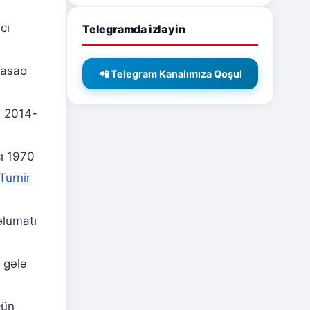
cı
Telegramda izləyin
ürasao
📲 Telegram Kanalımıza Qoşul
n 2014-
çı 1970
Turnir
əlumatı
 gələ
çün