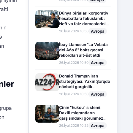
aiti
Dünya birjaları korporativ
hesabatlara fokuslanıb:
Neft və faiz dərəcələrinin
nin
təsiri altında cari vəziyyət
Avropa
26.İyul.2026 10:50
ə
İbay Llanosun "La Velada
an
del Año 6" boks gecəsi
rekordları alt-üst etdi
Avropa
26.İyul.2026 10:50
Donald Trampın İran
nlər
strategiyası: Yaxın Şərqdə
növbəti gərginlik
mərhələsi
Avropa
26.İyul.2026 10:50
qrupa
Çinin “hukou” sistemi:
Daxili miqrantların
on
qarşısındakı görünməz
sədd
Avropa
26.İyul.2026 10:22