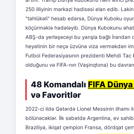
250 illiyinin mərkəzi hadisəsi elan edib. Laki
"təhlükəli" hesab edərsə, Dünya Kuboku oyun
köçürməklə hədələyib. Dünya Kubokunu əhatə 
ABŞ-da yerləşəcəyi bu yarışla bağlı İrandan 
heyətinin bir neçə üzvünə viza verməkdən imt
Futbol Federasiyasının prezidenti Mehdi Tac bi
olduğunu və FIFA-nın (Vaşinqtona) bu davran
48 Komandalı
FIFA Dünya
və Favoritlər
2022-ci ildə Qətərdə Lionel Messinin ilhamı i
bölünəcəklər. İlk səbətdə Argentina, ev sah
Braziliya, ikiqat çempion Fransa, dördqat çem