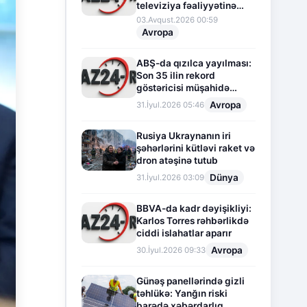
televiziya fəaliyyətinə
fasilə verir
03.Avqust.2026 00:59
Avropa
ABŞ-da qızılca yayılması:
Son 35 ilin rekord
göstəricisi müşahidə
olunur
Avropa
31.İyul.2026 05:46
Rusiya Ukraynanın iri
şəhərlərini kütləvi raket və
dron atəşinə tutub
Dünya
31.İyul.2026 03:09
BBVA-da kadr dəyişikliyi:
Karlos Torres rəhbərlikdə
ciddi islahatlar aparır
Avropa
30.İyul.2026 09:33
Günəş panellərində gizli
təhlükə: Yanğın riski
barədə xəbərdarlıq