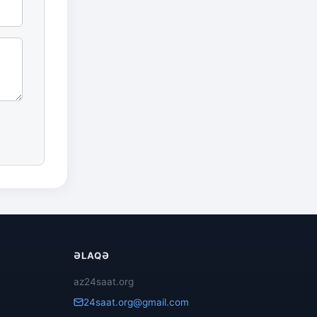
ƏLAQƏ
az24saat.org
24saat.org@gmail.com