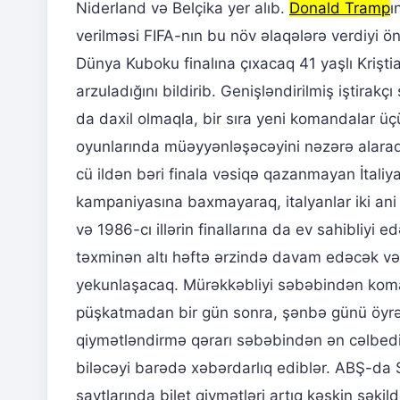
Niderland və Belçika yer alıb.
Donald Tramp
ı
verilməsi FIFA-nın bu növ əlaqələrə verdiyi önə
Dünya Kuboku finalına çıxacaq 41 yaşlı Kriştia
arzuladığını bildirib. Genişləndirilmiş iştirak
da daxil olmaqla, bir sıra yeni komandalar ü
oyunlarında müəyyənləşəcəyini nəzərə alaraq
cü ildən bəri finala vəsiqə qazanmayan İtali
kampaniyasına baxmayaraq, italyanlar iki ani 
və 1986-cı illərin finallarına da ev sahibliy
təxminən altı həftə ərzində davam edəcək və
yekunlaşacaq. Mürəkkəbliyi səbəbindən koman
püşkatmadan bir gün sonra, şənbə günü öyrənə
qiymətləndirmə qərarı səbəbindən ən cəlbedic
biləcəyi barədə xəbərdarlıq ediblər. ABŞ-da
saytlarında bilet qiymətləri artıq kəskin şəki