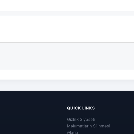
QUICK LINKS
Gizlilik Siyasəti
Məlumatların Silinməsi
Əlaqə