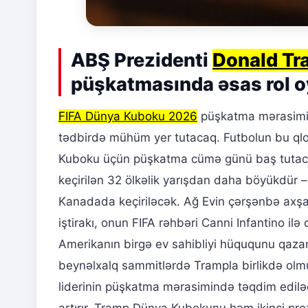
ABŞ Prezidenti
Donald Tr
püşkatmasında əsas rol 
FIFA Dünya Kuboku 2026
püşkatma mərasimi 
tədbirdə mühüm yer tutacaq. Futbolun bu qlo
Kuboku üçün püşkatma cümə günü baş tutacaq.
keçirilən 32 ölkəlik yarışdan daha böyükdür 
Kanadada keçiriləcək. Ağ Evin çərşənbə axş
iştirakı, onun FIFA rəhbəri Canni Infantino ilə 
Amerikanın birgə ev sahibliyi hüququnu qazan
beynəlxalq sammitlərdə Trampla birlikdə olmu
liderinin püşkatma mərasimində təqdim ediləcək
artırır. Tramp Dünya Kubokunu həm ikinci prez