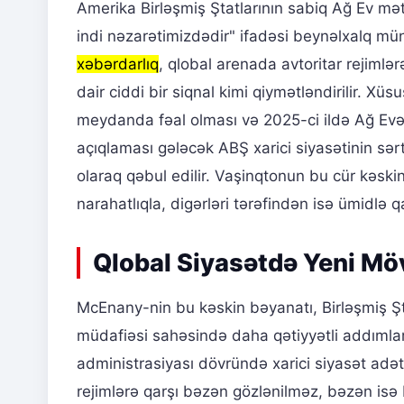
Amerika Birləşmiş Ştatlarının sabiq Ağ Ev mə
indi nəzarətimizdədir" ifadəsi beynəlxalq mü
xəbərdarlıq
, qlobal arenada avtoritar rejimlə
dair ciddi bir siqnal kimi qiymətləndirilir. Xü
meydanda fəal olması və 2025-ci ildə Ağ Evə
açıqlaması gələcək ABŞ xarici siyasətinin sə
olaraq qəbul edilir. Vaşinqtonun bu cür kəskin
narahatlıqla, digərləri tərəfindən isə ümidlə 
Qlobal Siyasətdə Yeni Mö
McEnany-nin bu kəskin bəyanatı, Birləşmiş Şt
müdafiəsi sahəsində daha qətiyyətli addımlar
administrasiyası dövründə xarici siyasət adət
rejimlərə qarşı bəzən gözlənilməz, bəzən isə b