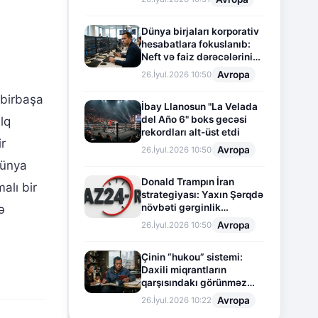
Dünya birjaları korporativ
hesabatlara fokuslanıb:
Neft və faiz dərəcələrinin
təsiri altında cari vəziyyət
Avropa
26.İyul.2026 10:50
 birbaşa
İbay Llanosun "La Velada
del Año 6" boks gecəsi
lq
rekordları alt-üst etdi
r
Avropa
26.İyul.2026 10:50
dünya
Donald Trampın İran
alı bir
strategiyası: Yaxın Şərqdə
növbəti gərginlik
ə
mərhələsi
Avropa
26.İyul.2026 10:50
Çinin “hukou” sistemi:
Daxili miqrantların
qarşısındakı görünməz
sədd
Avropa
26.İyul.2026 10:22