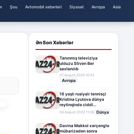
m
Şou
Avtomobil xəbərləri
Siyasət
Avropa
Asia
Ən Son Xəbərlər
Tanınmış televiziya
ulduzu Stiven Ber
saxlanılıb
07.Avqust.2026 10:43
Avropa
16 yaşlı rusiyalı tennisçi
Kristina Lyutova dünya
reytinqində ciddi
irəliləyişə imza atdı
Dünya
04.Avqust.2026 11:06
Davina Makkol xərçənglə
mübarizədən sonra