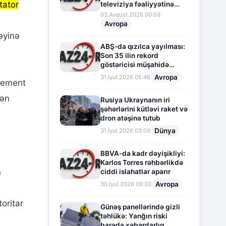
tator
televiziya fəaliyyətinə
fasilə verir
03.Avqust.2026 00:59
Avropa
əyinə
ABŞ-da qızılca yayılması:
Son 35 ilin rekord
göstəricisi müşahidə
olunur
Avropa
31.İyul.2026 05:46
element
dən
Rusiya Ukraynanın iri
şəhərlərini kütləvi raket və
dron atəşinə tutub
Dünya
31.İyul.2026 03:09
BBVA-da kadr dəyişikliyi:
Karlos Torres rəhbərlikdə
n
ciddi islahatlar aparır
Avropa
30.İyul.2026 09:33
oritar
Günəş panellərində gizli
təhlükə: Yanğın riski
barədə xəbərdarlıq