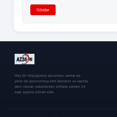
Göndər
Heç bir hüququmuz qorunmur, amma siz
yenə də qorunurmuş kimi davranın və saytda
dərc olunan xəbərlərdən istifadə zamanı 24
saat saytına istinad edin.