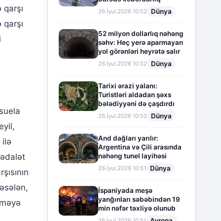
 qarşı
Dünya
26.İyul.2026 10:52
 qarşı
52 milyon dollarlıq nəhəng
i
səhv: Heç yerə aparmayan
yol görənləri heyrətə salır
Dünya
26.İyul.2026 10:52
Tarixi ərazi yalanı:
Turistləri aldadan şəxs
bələdiyyəni də çaşdırdı
suela
Dünya
26.İyul.2026 10:52
yil,
And dağları yarılır:
ilə
Argentina və Çili arasında
nəhəng tunel layihəsi
 ədalət
Dünya
26.İyul.2026 10:51
rşısının
məsələn,
İspaniyada meşə
yanğınları səbəbindən 19
etməyə
min nəfər təxliyə olunub
Avropa
26.İyul.2026 10:51