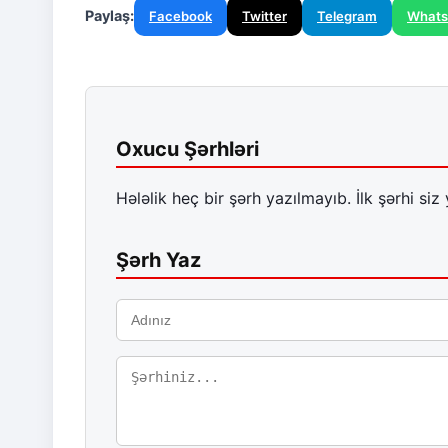
Paylaş:
Facebook
Twitter
Telegram
What
Oxucu Şərhləri
Hələlik heç bir şərh yazılmayıb. İlk şərhi siz 
Şərh Yaz