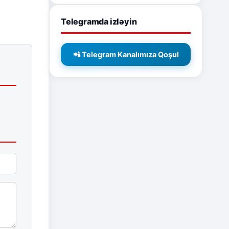
Telegramda izləyin
📲 Telegram Kanalımıza Qoşul