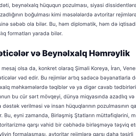
dəti, beynəlxalq hüququn pozulması, siyasi dissidentlərə
zadlığının boğulması kimi məsələlərdə avtoritar rejimlərə
əsinə səbəb ola bilər. Bu, həm diplomatik, həm də iqtisad
q formatları yarada bilər.
əticələr və Beynəlxalq Həmrəylik
mesaj olsa da, konkret olaraq Şimali Koreya, İran, Vene
ticələr vəd edir. Bu rejimlər artıq sadəcə bəyanatlarla de
lxalq məhkəmələrdə təqiblər və ya digər cavab tədbirləri 
qtonun bu cür sərt mövqeyi, dünya miqyasında azadlıq və
dəstək verilməsi və insan hüquqlarının pozulmasının qa
. Bu, eyni zamanda, Birləşmiş Ştatların müttəfiqlərini, 
vtoritarizmə qarşı vahid bir cəbhədə birləşməyə təşviq 
iyin formalaşması, avtoritar rejimlərə qarşı daha təsirli