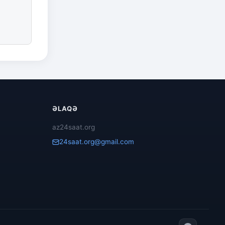
ƏLAQƏ
az24saat.org
24saat.org@gmail.com