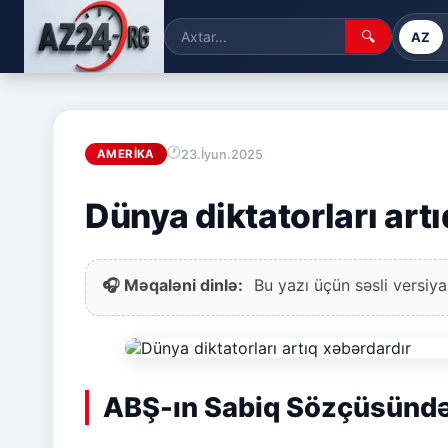
🔍
AZ
23.İyun.2025
AMERIKA
Dünya diktatorları art
🎧 Məqaləni dinlə:
Bu yazı üçün səsli versiya
ABŞ-ın Sabiq Sözçüsündən