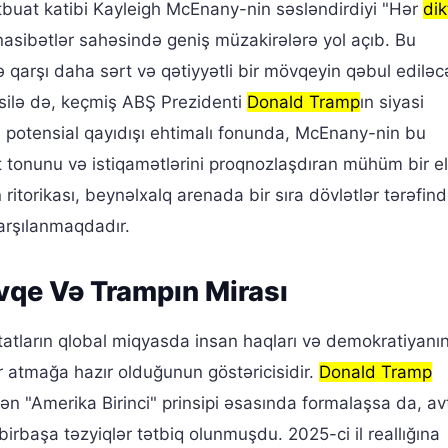
tbuat katibi Kayleigh McEnany-nin səsləndirdiyi "Hər
dik
nasibətlər sahəsində geniş müzakirələrə yol açıb. Bu
rə qarşı daha sərt və qətiyyətli bir mövqeyin qəbul ediləc
susilə də, keçmiş ABŞ Prezidenti
Donald Tramp
ın siyasi
 potensial qayıdışı ehtimalı fonunda, McEnany-nin bu
rt tonunu və istiqamətlərini proqnozlaşdıran mühüm bir 
 ritorikası, beynəlxalq arenada bir sıra dövlətlər tərəfin
qarşılanmaqdadır.
vqe Və Trampın Mirası
atların qlobal miqyasda insan haqları və demokratiyanı
 atmağa hazır olduğunun göstəricisidir.
Donald Tramp
ən "Amerika Birinci" prinsipi əsasında formalaşsa da, avt
irbaşa təzyiqlər tətbiq olunmuşdu. 2025-ci il reallığına