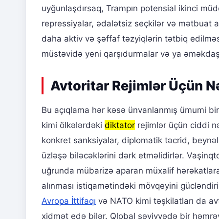
uyğunlaşdırsaq, Trampın potensial ikinci müd
repressiyalar, ədalətsiz seçkilər və mətbuat a
daha aktiv və şəffaf təzyiqlərin tətbiq edilm
müstəvidə yeni qarşıdurmalar və ya əməkdaşlı
Avtoritar Rejimlər Üçün N
Bu açıqlama hər kəsə ünvanlanmış ümumi bir 
kimi ölkələrdəki
diktator
rejimlər üçün ciddi nə
konkret sanksiyalar, diplomatik təcrid, beynə
üzləşə biləcəklərini dərk etməlidirlər. Vaşin
uğrunda mübarizə aparan müxalif hərəkatlara 
alınması istiqamətindəki mövqeyini gücləndirir
Avropa İttifaqı
və NATO kimi təşkilatları da a
xidmət edə bilər. Qlobal səviyyədə bir həmrəyl