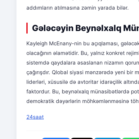
addımların atılmasına zəmin yarada bilər.
Gələcəyin Beynəlxalq Mü
Kayleigh McEnany-nin bu açıqlaması, gələcəkd
olacağının əlamətidir. Bu, yalnız konkret rej
sistemdə qaydalara əsaslanan nizamın qorunma
çağırışdır. Qlobal siyasi mənzərədə yeni bir 
liderləri, xüsusilə də avtoritar idarəçilik altı
faktordur. Bu, beynəlxalq münasibətlərdə pote
demokratik dəyərlərin möhkəmlənməsinə töhfə
24saat