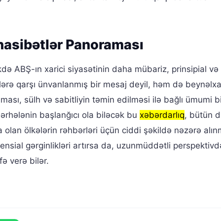
nasibətlər Panoraması
ə ABŞ-ın xarici siyasətinin daha mübariz, prinsipial və
imlərə qarşı ünvanlanmış bir mesaj deyil, həm də beynəlxa
sı, sülh və sabitliyin təmin edilməsi ilə bağlı ümumi bi
mərhələnin başlanğıcı ola biləcək bu
xəbərdarlıq
, bütün 
nda olan ölkələrin rəhbərləri üçün ciddi şəkildə nəzərə alınm
nsial gərginlikləri artırsa da, uzunmüddətli perspektivd
 verə bilər.