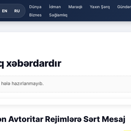
Dünya
İdman
Maraqlı
Yaxın Şərq
Gündə
EN
RU
Biznes
Sağlamlıq
ıq xəbərdardır
 hələ hazırlanmayıb.
 Avtoritar Rejimlərə Sərt Mesaj