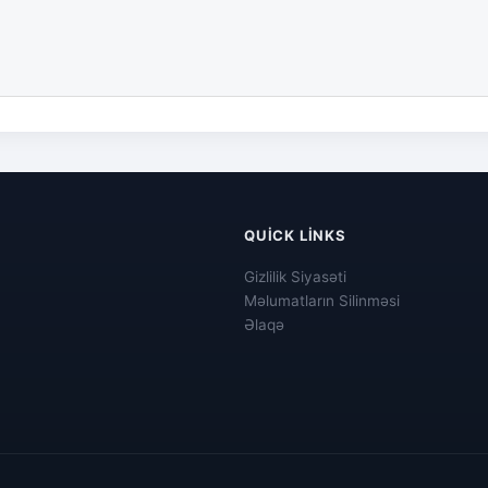
QUICK LINKS
Gizlilik Siyasəti
Məlumatların Silinməsi
Əlaqə