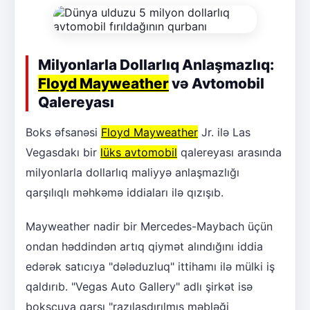
Milyonlarla Dollarlıq Anlaşmazlıq:
Floyd Mayweather
və Avtomobil
Qalereyası
Boks əfsanəsi
Floyd Mayweather
Jr. ilə Las
Vegasdakı bir
lüks avtomobil
qalereyası arasında
milyonlarla dollarlıq maliyyə anlaşmazlığı
qarşılıqlı məhkəmə iddiaları ilə qızışıb.
Mayweather nadir bir Mercedes-Maybach üçün
ondan həddindən artıq qiymət alındığını iddia
edərək satıcıya "dələduzluq" ittihamı ilə mülki iş
qaldırıb. "Vegas Auto Gallery" adlı şirkət isə
boksçuya qarşı "razılaşdırılmış məbləği