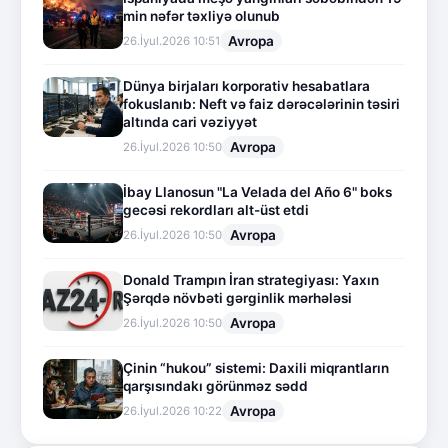
min nəfər təxliyə olunub
Avropa
26.İyul.2026 10:51
Dünya birjaları korporativ hesabatlara
fokuslanıb: Neft və faiz dərəcələrinin təsiri
altında cari vəziyyət
Avropa
26.İyul.2026 10:50
İbay Llanosun "La Velada del Año 6" boks
gecəsi rekordları alt-üst etdi
Avropa
26.İyul.2026 10:50
Donald Trampın İran strategiyası: Yaxın
Şərqdə növbəti gərginlik mərhələsi
Avropa
26.İyul.2026 10:50
Çinin “hukou” sistemi: Daxili miqrantların
qarşısındakı görünməz sədd
Avropa
26.İyul.2026 10:22