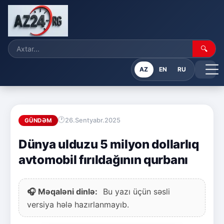
🔍
AZ
EN
RU
26.Sentyabr.2025
GÜNDƏM
Dünya ulduzu 5 milyon dollarlıq
avtomobil fırıldağının qurbanı
🎧 Məqaləni dinlə:
Bu yazı üçün səsli
versiya hələ hazırlanmayıb.