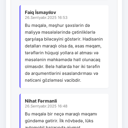
Faiq İsmayılov
26.Sentyabr.2025 16:53
Bu məqalə, məşhur şəxslərin də
maliyyə məsələlərində çətinliklərlə
qarşılaşa biləcəyini göstərir. Hadisənin
detalları maraqlı olsa da, əsas məqam,
tərəflərin hüquqi yollara əl atması və
məsələnin məhkəmədə həll olunacaq
olmasıdır. Belə hallarda hər iki tərəfin
də arqumentlərini əsaslandırması və
nəticəni gözləməsi vacibdir.
Nihat Fərmanli
26.Sentyabr.2025 16:48
Bu məqalə bir neçə maraqlı məqamı
gündəmə gətirir. İlk növbədə, lüks
avtomobil bazarında qiymət