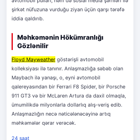
avtomobil pulları, həm də sosial media şərhləri ilə
şirkət nüfuzuna vurduğu ziyan üçün qarşı tərəfə
iddia qaldırıb.
Məhkəmənin Hökümranlığı
Gözlənilir
Floyd Mayweather
göstərişli avtomobil
kolleksiyası ilə tanınır. Anlaşmazlığa səbəb olan
Maybach ilə yanaşı, o, eyni avtomobil
qalereyasından bir Ferrari F8 Spider, bir Porsche
911 GT3 və bir McLaren Artura da daxil olmaqla,
ümumilikdə milyonlarla dollarlıq alış-veriş edib.
Anlaşmazlığın necə nəticələnəcəyinə artıq
məhkəmələr qərar verəcək.
24 saat