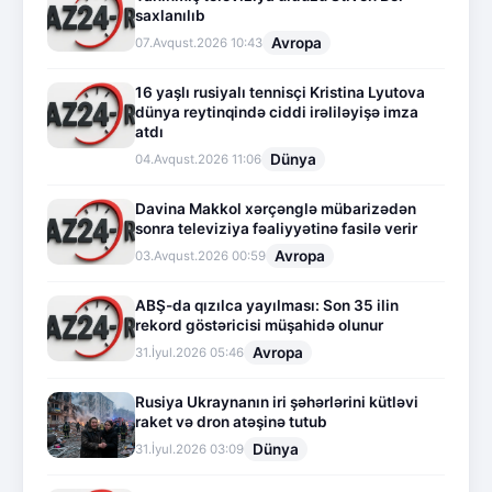
saxlanılıb
Avropa
07.Avqust.2026 10:43
16 yaşlı rusiyalı tennisçi Kristina Lyutova
dünya reytinqində ciddi irəliləyişə imza
atdı
Dünya
04.Avqust.2026 11:06
Davina Makkol xərçənglə mübarizədən
sonra televiziya fəaliyyətinə fasilə verir
Avropa
03.Avqust.2026 00:59
ABŞ-da qızılca yayılması: Son 35 ilin
rekord göstəricisi müşahidə olunur
Avropa
31.İyul.2026 05:46
Rusiya Ukraynanın iri şəhərlərini kütləvi
raket və dron atəşinə tutub
Dünya
31.İyul.2026 03:09