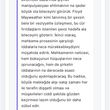
manipulyasiyası ehtimalının nə qədər
böyük ola biləcəyini görürük. Floyd
Mayweather kimi tanınmış bir şəxsin
belə bir vəziyyətlə üzləşməsi, bu cür
fırıldaqların istənilən şəxsi hədəfə ala
biləcəyini göstərir. İkinci olaraq,
məhkəmə prosesinin qarşılıqlı
iddialarla necə mürəkkəbləşdiyini
müşahidə edirik. Məhkəmənin nəticəsi,
həm boksçunun hüquqlarının necə
qorunacağını, həm də şirkətin
iddialarının nə dərəcədə əsaslı
olduğunu aydınlaşdıracaq. Bu hadisə,
böyük məbləğdə alqı-satqı zamanı hər
iki tərəfin diqqətli olması və
müqavilələri ciddi şəkildə gözdən
keçirməsi lazım olduğunu bir daha
sübut edir.