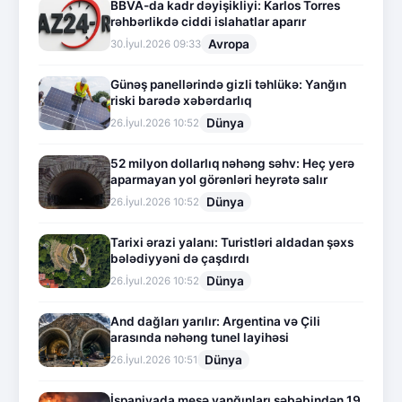
BBVA-da kadr dəyişikliyi: Karlos Torres
rəhbərlikdə ciddi islahatlar aparır
Avropa
30.İyul.2026 09:33
Günəş panellərində gizli təhlükə: Yanğın
riski barədə xəbərdarlıq
Dünya
26.İyul.2026 10:52
52 milyon dollarlıq nəhəng səhv: Heç yerə
aparmayan yol görənləri heyrətə salır
Dünya
26.İyul.2026 10:52
Tarixi ərazi yalanı: Turistləri aldadan şəxs
bələdiyyəni də çaşdırdı
Dünya
26.İyul.2026 10:52
And dağları yarılır: Argentina və Çili
arasında nəhəng tunel layihəsi
Dünya
26.İyul.2026 10:51
İspaniyada meşə yanğınları səbəbindən 19