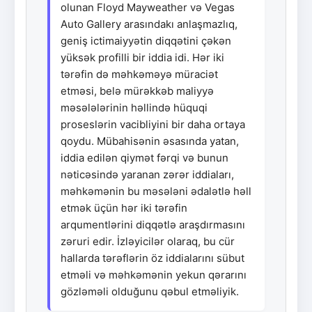
olunan Floyd Mayweather və Vegas
Auto Gallery arasındakı anlaşmazlıq,
geniş ictimaiyyətin diqqətini çəkən
yüksək profilli bir iddia idi. Hər iki
tərəfin də məhkəməyə müraciət
etməsi, belə mürəkkəb maliyyə
məsələlərinin həllində hüquqi
proseslərin vacibliyini bir daha ortaya
qoydu. Mübahisənin əsasında yatan,
iddia edilən qiymət fərqi və bunun
nəticəsində yaranan zərər iddiaları,
məhkəmənin bu məsələni ədalətlə həll
etmək üçün hər iki tərəfin
arqumentlərini diqqətlə araşdırmasını
zəruri edir. İzləyicilər olaraq, bu cür
hallarda tərəflərin öz iddialarını sübut
etməli və məhkəmənin yekun qərarını
gözləməli olduğunu qəbul etməliyik.