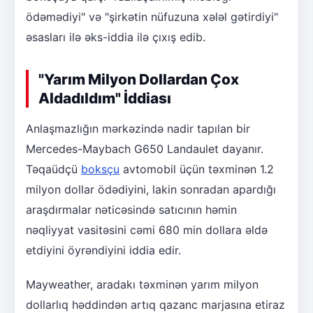
ödəmədiyi" və "şirkətin nüfuzuna xələl gətirdiyi"
əsasları ilə əks-iddia ilə çıxış edib.
"Yarım Milyon Dollardan Çox
Aldadıldım" İddiası
Anlaşmazlığın mərkəzində nadir tapılan bir
Mercedes-Maybach G650 Landaulet dayanır.
Təqaüdçü
boksçu
avtomobil üçün təxminən 1.2
milyon dollar ödədiyini, lakin sonradan apardığı
araşdırmalar nəticəsində satıcının həmin
nəqliyyat vasitəsini cəmi 680 min dollara əldə
etdiyini öyrəndiyini iddia edir.
Mayweather, aradakı təxminən yarım milyon
dollarlıq həddindən artıq qazanc marjasına etiraz