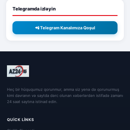
Telegramda izləyin
📲 Telegram Kanalımıza Qoşul
Heç bir hüququmuz qorunmur, amma siz yenə də qorunurmuş
kimi davranın və saytda dərc olunan xəbərlərdən istifadə zamanı
24 saat saytına istinad edin.
QUICK LINKS