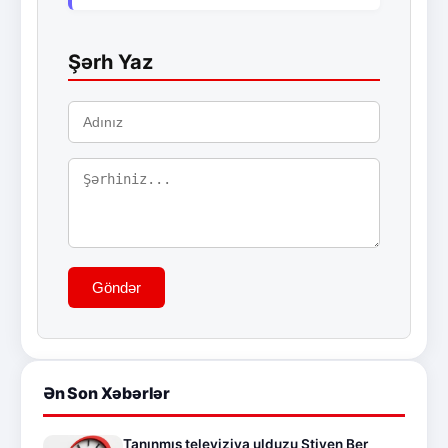
Şərh Yaz
Göndər
Ən Son Xəbərlər
Tanınmış televiziya ulduzu Stiven Ber