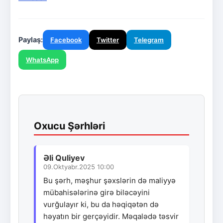
Paylaş:
Facebook
Twitter
Telegram
WhatsApp
Oxucu Şərhləri
Əli Quliyev
09.Oktyabr.2025 10:00
Bu şərh, məşhur şəxslərin də maliyyə
mübahisələrinə girə biləcəyini
vurğulayır ki, bu da həqiqətən də
həyatın bir gerçəyidir. Məqalədə təsvir