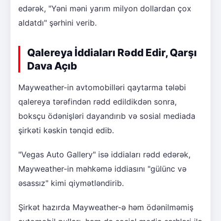
edərək, "Yəni məni yarım milyon dollardan çox
aldatdı" şərhini verib.
Qalereya İddiaları Rədd Edir, Qarşı
Dava Açıb
Mayweather-in avtomobilləri qaytarma tələbi
qalereya tərəfindən rədd edildikdən sonra,
boksçu ödənişləri dayandırıb və sosial mediada
şirkəti kəskin tənqid edib.
"Vegas Auto Gallery" isə iddiaları rədd edərək,
Mayweather-in məhkəmə iddiasını "gülünc və
əsassız" kimi qiymətləndirib.
Şirkət hazırda Mayweather-ə həm ödənilməmiş