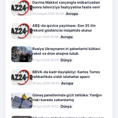
Davina Makkol xərçənglə mübarizədən
sonra televiziya fəaliyyətinə fasilə verir
Avropa
03.Avqust.2026 00:59
ABŞ-da qızılca yayılması: Son 35 ilin
rekord göstəricisi müşahidə olunur
Avropa
31.İyul.2026 05:46
Rusiya Ukraynanın iri şəhərlərini kütləvi
raket və dron atəşinə tutub
Dünya
31.İyul.2026 03:09
BBVA-da kadr dəyişikliyi: Karlos Torres
rəhbərlikdə ciddi islahatlar aparır
Avropa
30.İyul.2026 09:33
Günəş panellərində gizli təhlükə: Yanğın
riski barədə xəbərdarlıq
Dünya
26.İyul.2026 10:52