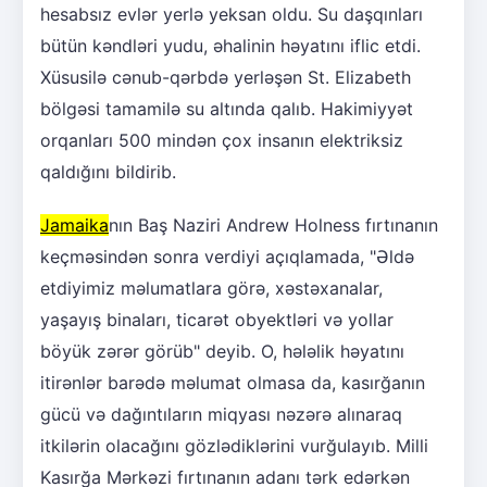
hesabsız evlər yerlə yeksan oldu. Su daşqınları
bütün kəndləri yudu, əhalinin həyatını iflic etdi.
Xüsusilə cənub-qərbdə yerləşən St. Elizabeth
bölgəsi tamamilə su altında qalıb. Hakimiyyət
orqanları 500 mindən çox insanın elektriksiz
qaldığını bildirib.
Jamaika
nın Baş Naziri Andrew Holness fırtınanın
keçməsindən sonra verdiyi açıqlamada, "Əldə
etdiyimiz məlumatlara görə, xəstəxanalar,
yaşayış binaları, ticarət obyektləri və yollar
böyük zərər görüb" deyib. O, hələlik həyatını
itirənlər barədə məlumat olmasa da, kasırğanın
gücü və dağıntıların miqyası nəzərə alınaraq
itkilərin olacağını gözlədiklərini vurğulayıb. Milli
Kasırğa Mərkəzi fırtınanın adanı tərk edərkən