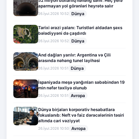
52 milyon dollarlıq nəhəng səhv: Heç yerə
aparmayan yol görənləri heyrətə salır
Dünya
26.İyul.2026 10:52
Tarixi ərazi yalanı: Turistləri aldadan şəxs
bələdiyyəni də çaşdırdı
Dünya
26.İyul.2026 10:52
And dağları yarılır: Argentina və Çili
arasında nəhəng tunel layihəsi
Dünya
26.İyul.2026 10:51
İspaniyada meşə yanğınları səbəbindən 19
min nəfər təxliyə olunub
Avropa
26.İyul.2026 10:51
Dünya birjaları korporativ hesabatlara
fokuslanıb: Neft və faiz dərəcələrinin təsiri
altında cari vəziyyət
Avropa
26.İyul.2026 10:50