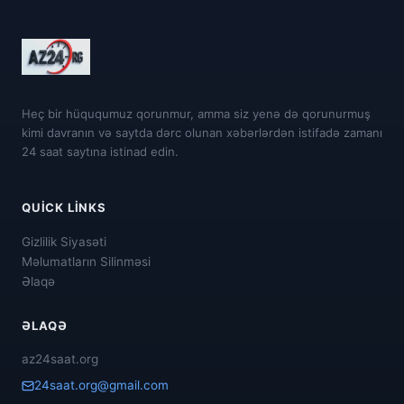
Heç bir hüququmuz qorunmur, amma siz yenə də qorunurmuş
kimi davranın və saytda dərc olunan xəbərlərdən istifadə zamanı
24 saat saytına istinad edin.
QUICK LINKS
Gizlilik Siyasəti
Məlumatların Silinməsi
Əlaqə
ƏLAQƏ
az24saat.org
24saat.org@gmail.com