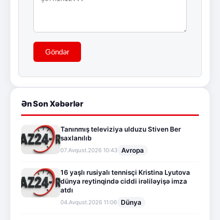
Göndər
Ən Son Xəbərlər
Tanınmış televiziya ulduzu Stiven Ber
saxlanılıb
Avropa
07.Avqust.2026 10:43
16 yaşlı rusiyalı tennisçi Kristina Lyutova
dünya reytinqində ciddi irəliləyişə imza
atdı
Dünya
04.Avqust.2026 11:06