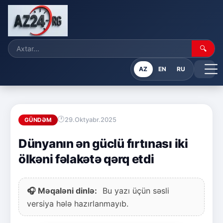
🔍
AZ
EN
RU
29.Oktyabr.2025
GÜNDƏM
Dünyanın ən güclü fırtınası iki
ölkəni fəlakətə qərq etdi
🎧 Məqaləni dinlə:
Bu yazı üçün səsli
versiya hələ hazırlanmayıb.