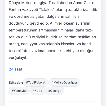
Dünya Meteorologiya Təşkilatından Anne-Claire
Fontan vəziyyəti "fəlakət" olaraq xarakterizə edib
və dörd metrə çatan dalğaların sahilləri
döydüyünü qeyd edib. Alimlər okean sularının
temperaturunun artmasının fırtınaları daha tez-
tez və güclü etdiyini bildirirlər. Yardım təşkilatları
ərzaq, nəqliyyat vasitələrinin hissələri və kənd
təsərrüfatı ləvazimatlarının ilkin ehtiyac olduğunu
vurğulayıb.
24 saat
Etiketlər:
#TəbiiFəlakət
#MellisaQasırğası
#Yamayka
#Kuba
#Qasırğa