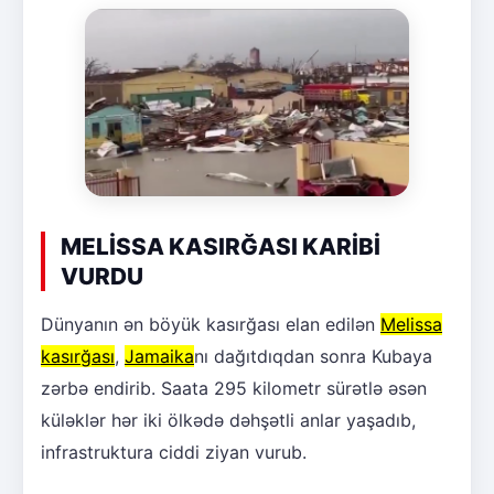
MELİSSA KASIRĞASI KARİBİ
VURDU
Dünyanın ən böyük kasırğası elan edilən
Melissa
kasırğası
,
Jamaika
nı dağıtdıqdan sonra Kubaya
zərbə endirib. Saata 295 kilometr sürətlə əsən
küləklər hər iki ölkədə dəhşətli anlar yaşadıb,
infrastruktura ciddi ziyan vurub.