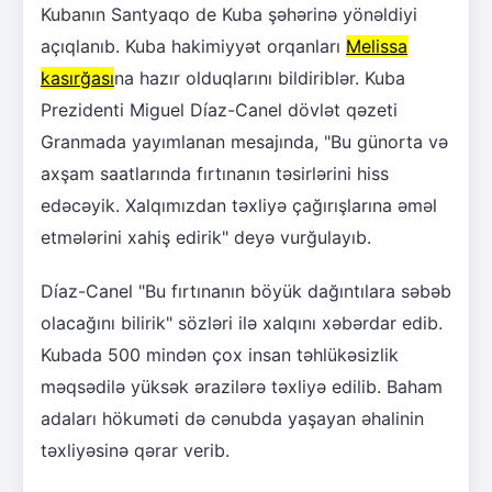
Kubanın Santyaqo de Kuba şəhərinə yönəldiyi
açıqlanıb. Kuba hakimiyyət orqanları
Melissa
kasırğası
na hazır olduqlarını bildiriblər. Kuba
Prezidenti Miguel Díaz-Canel dövlət qəzeti
Granmada yayımlanan mesajında, "Bu günorta və
axşam saatlarında fırtınanın təsirlərini hiss
edəcəyik. Xalqımızdan təxliyə çağırışlarına əməl
etmələrini xahiş edirik" deyə vurğulayıb.
Díaz-Canel "Bu fırtınanın böyük dağıntılara səbəb
olacağını bilirik" sözləri ilə xalqını xəbərdar edib.
Kubada 500 mindən çox insan təhlükəsizlik
məqsədilə yüksək ərazilərə təxliyə edilib. Baham
adaları hökuməti də cənubda yaşayan əhalinin
təxliyəsinə qərar verib.