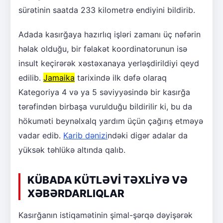
sürətinin saatda 233 kilometrə endiyini bildirib.
Adada kasırğaya hazırlıq işləri zamanı üç nəfərin
həlak olduğu, bir fəlakət koordinatorunun isə
insult keçirərək xəstəxanaya yerləşdirildiyi qeyd
edilib.
Jamaika
tarixində ilk dəfə olaraq
Kategoriya 4 və ya 5 səviyyəsində bir kasırğa
tərəfindən birbaşa vurulduğu bildirilir ki, bu da
hökuməti beynəlxalq yardım üçün çağırış etməyə
vadar edib.
Karib dənizi
ndəki digər adalar da
yüksək təhlükə altında qalıb.
KÜBADA KÜTLƏVİ TƏXLİYƏ VƏ
XƏBƏRDARLIQLAR
Kasırğanın istiqamətinin şimal-şərqə dəyişərək