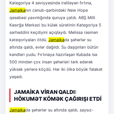
Kategoriya 4 səviyyəsində irəliləyən fırtına,
Jamaika
nın cənub-qərbindəki New Hope
qəsəbəsi yaxınlığında quruya çatdı. ABŞ Milli
Kasırğa Mərkəzi bu külək sürətinin Kategoriya 5
sərhəddini keçdiyini açıqlayıb. Melissa rəsmən
kateqoriyaları ötdü.
Jamaika
da şəhərlər su
altında qaldı, evlər dağıldı. Su daşqınları bütün
kəndləri yudu. Fırtınaya hazırlaşan Kubada isə
500 mindən çox insan şəhərləri tərk edərək
yüksək yerlərə köçdü. Hər iki ölkə böyük fəlakət
yaşadı.
JAMAİKA VİRAN QALDI:
HÖKUMƏT KÖMƏK ÇAĞIRIŞI ETDİ
Jamaika
da şəhərlər su altında qaldı, saysız-