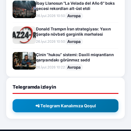
İbay Llanosun "La Velada del Año 6" boks
gecəsi rekordları alt-üst etdi
Avropa
26.İyul.2026 10:50
Donald Trampın İran strategiyası: Yaxın
Şərqdə növbəti gərginlik mərhələsi
Avropa
26.İyul.2026 10:50
Çinin “hukou” sistemi: Daxili miqrantların
qarşısındakı görünməz sədd
Avropa
26.İyul.2026 10:22
Telegramda izləyin
📲 Telegram Kanalımıza Qoşul