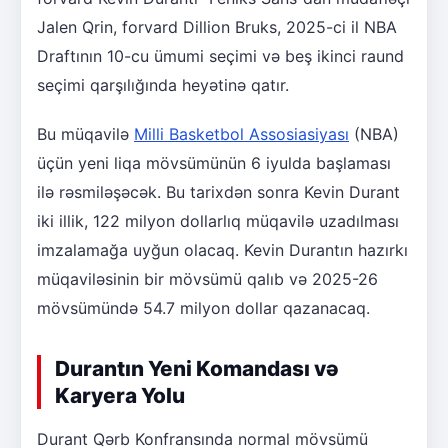
Jalen Qrin, forvard Dillion Bruks, 2025-ci il NBA
Draftının 10-cu ümumi seçimi və beş ikinci raund
seçimi qarşılığında heyətinə qatır.
Bu müqavilə
Milli Basketbol Assosiasiyası
(NBA)
üçün yeni liqa mövsümünün 6 iyulda başlaması
ilə rəsmiləşəcək. Bu tarixdən sonra Kevin Durant
iki illik, 122 milyon dollarlıq müqavilə uzadılması
imzalamağa uyğun olacaq. Kevin Durantın hazırkı
müqaviləsinin bir mövsümü qalıb və 2025-26
mövsümündə 54.7 milyon dollar qazanacaq.
Durantın Yeni Komandası və
Karyera Yolu
Durant Qərb Konfransında normal mövsümü