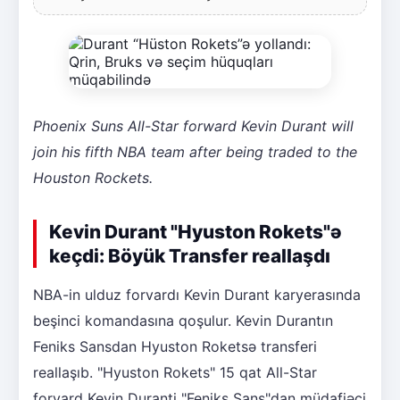
Phoenix Suns All-Star forward Kevin Durant will
join his fifth NBA team after being traded to the
Houston Rockets.
Kevin Durant "Hyuston Rokets"ə
keçdi: Böyük Transfer reallaşdı
NBA-in ulduz forvardı Kevin Durant karyerasında
beşinci komandasına qoşulur. Kevin Durantın
Feniks Sansdan Hyuston Roketsə transferi
reallaşıb. "Hyuston Rokets" 15 qat All-Star
forvard Kevin Duranti "Feniks Sans"dan müdafiəçi