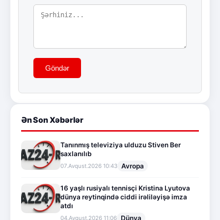
Göndər
Ən Son Xəbərlər
Tanınmış televiziya ulduzu Stiven Ber
saxlanılıb
Avropa
07.Avqust.2026 10:43
16 yaşlı rusiyalı tennisçi Kristina Lyutova
dünya reytinqində ciddi irəliləyişə imza
atdı
Dünya
04.Avqust.2026 11:06