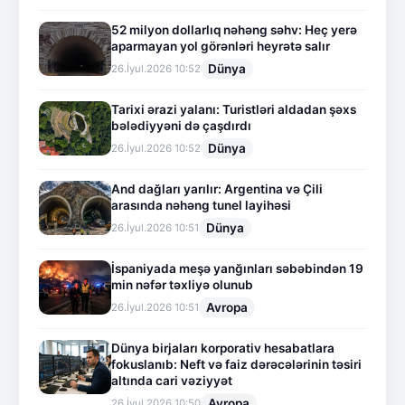
52 milyon dollarlıq nəhəng səhv: Heç yerə
aparmayan yol görənləri heyrətə salır
Dünya
26.İyul.2026 10:52
Tarixi ərazi yalanı: Turistləri aldadan şəxs
bələdiyyəni də çaşdırdı
Dünya
26.İyul.2026 10:52
And dağları yarılır: Argentina və Çili
arasında nəhəng tunel layihəsi
Dünya
26.İyul.2026 10:51
İspaniyada meşə yanğınları səbəbindən 19
min nəfər təxliyə olunub
Avropa
26.İyul.2026 10:51
Dünya birjaları korporativ hesabatlara
fokuslanıb: Neft və faiz dərəcələrinin təsiri
altında cari vəziyyət
Avropa
26.İyul.2026 10:50