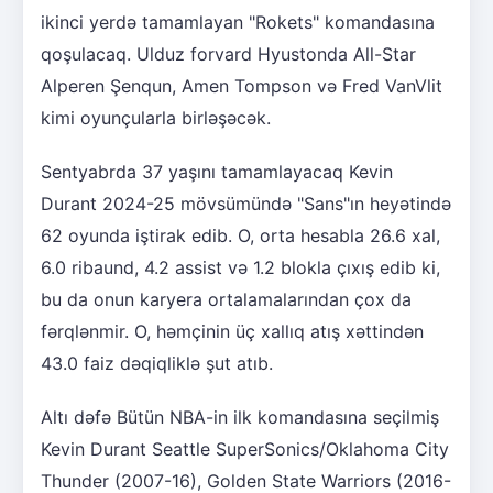
ikinci yerdə tamamlayan "Rokets" komandasına
qoşulacaq. Ulduz forvard Hyustonda All-Star
Alperen Şenqun, Amen Tompson və Fred VanVlit
kimi oyunçularla birləşəcək.
Sentyabrda 37 yaşını tamamlayacaq Kevin
Durant 2024-25 mövsümündə "Sans"ın heyətində
62 oyunda iştirak edib. O, orta hesabla 26.6 xal,
6.0 ribaund, 4.2 assist və 1.2 blokla çıxış edib ki,
bu da onun karyera ortalamalarından çox da
fərqlənmir. O, həmçinin üç xallıq atış xəttindən
43.0 faiz dəqiqliklə şut atıb.
Altı dəfə Bütün NBA-in ilk komandasına seçilmiş
Kevin Durant Seattle SuperSonics/Oklahoma City
Thunder (2007-16), Golden State Warriors (2016-