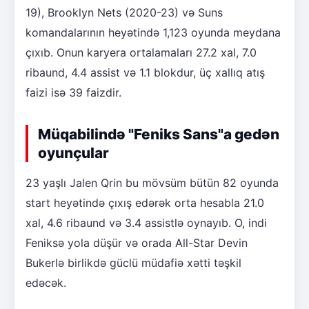
19), Brooklyn Nets (2020-23) və Suns
komandalarının heyətində 1,123 oyunda meydana
çıxıb. Onun karyera ortalamaları 27.2 xal, 7.0
ribaund, 4.4 assist və 1.1 blokdur, üç xallıq atış
faizi isə 39 faizdir.
Müqabilində "Feniks Sans"a gedən
oyunçular
23 yaşlı Jalen Qrin bu mövsüm bütün 82 oyunda
start heyətində çıxış edərək orta hesabla 21.0
xal, 4.6 ribaund və 3.4 assistlə oynayıb. O, indi
Feniksə yola düşür və orada All-Star Devin
Bukerlə birlikdə güclü müdafiə xətti təşkil
edəcək.