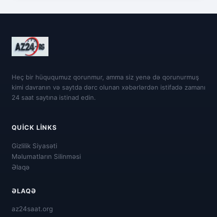
Heç bir hüququmuz qorunmur, amma siz yenə də qorunurmuş
kimi davranın və saytda dərc olunan xəbərlərdən istifadə zamanı
24 saat saytına istinad edin.
QUICK LINKS
Gizlilik Siyasəti
Məlumatların Silinməsi
Əlaqə
ƏLAQƏ
az24saat.org