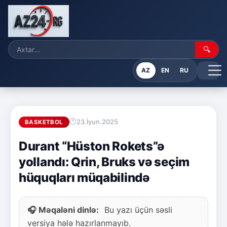
🔍
AZ
EN
RU
23.İyun.2025
BASKETBOL
Durant “Hüston Rokets”ə
yollandı: Qrin, Bruks və seçim
hüquqları müqabilində
🎧 Məqaləni dinlə:
Bu yazı üçün səsli
versiya hələ hazırlanmayıb.