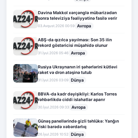
Davina Makkol xərçənglə mübarizədən
sonra televiziya fəaliyyətinə fasilə verir
Avropa
03.Avqust.2026 00:59
ABŞ-da qızılca yayılması: Son 35 ilin
rekord göstəricisi müşahidə olunur
Avropa
31.İyul.2026 05:46
Rusiya Ukraynanın iri şəhərlərini kütləvi
raket və dron atəşinə tutub
Dünya
31.İyul.2026 03:09
BBVA-da kadr dəyişikliyi: Karlos Torres
rəhbərlikdə ciddi islahatlar aparır
Avropa
30.İyul.2026 09:33
Günəş panellərində gizli təhlükə: Yanğın
riski barədə xəbərdarlıq
Dünya
26.İyul.2026 10:52