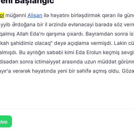
eni Başlanğıc
ol
müğənni
Alişan
ilə həyatını birləşdirmək qərarı ilə g
yyib Ərdoğana bir il ərzində evlənəcəyi barədə söz verm
almış Allah Eda'nı qarşıma çıxardı. Bayramdan sonra i
kah şahidimiz olacaq" deyə açıqlama vermişdi. Lakin cü
almışdı. Bu ayrılığın səbəbi kimi Eda Erolun keçmiş sevgil
adisədən sonra ictimaiyyət arasında uzun müddət görü
çayır'a verərək həyatında yeni bir səhifə açmış oldu. Göz
sApp