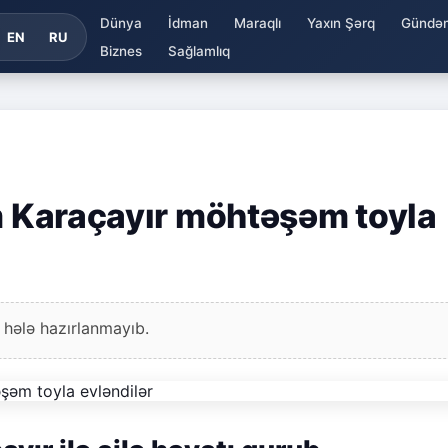
Dünya
İdman
Maraqlı
Yaxın Şərq
Gündə
EN
RU
Biznes
Sağlamlıq
em Karaçayır möhtəşəm toyla
 hələ hazırlanmayıb.