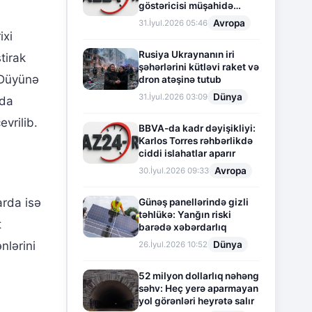
göstəricisi müşahidə
olunur
Avropa
31.İyul.2026 05:46
ixi
Rusiya Ukraynanın iri
tirak
şəhərlərini kütləvi raket və
 Düyünə
dron atəşinə tutub
Dünya
31.İyul.2026 03:09
Eda
vrilib.
BBVA-da kadr dəyişikliyi:
Karlos Torres rəhbərlikdə
ciddi islahatlar aparır
Avropa
30.İyul.2026 09:33
arda isə
Günəş panellərində gizli
təhlükə: Yanğın riski
t
barədə xəbərdarlıq
Dünya
nlərini
26.İyul.2026 10:52
52 milyon dollarlıq nəhəng
səhv: Heç yerə aparmayan
yol görənləri heyrətə salır