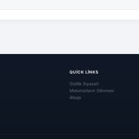
QUICK LINKS
Gizlilik Siyasəti
Məlumatların Silinməsi
Əlaqə