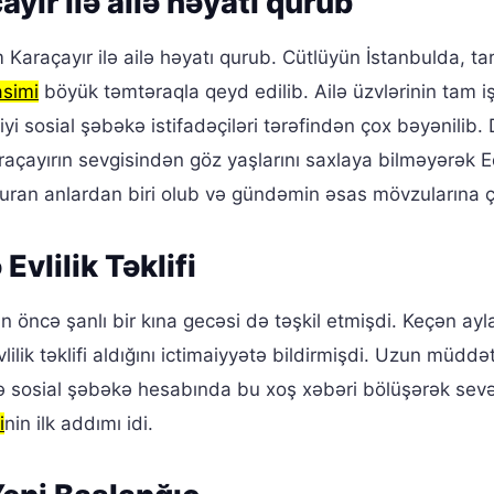
ayır ilə ailə həyatı qurub
 Karaçayır ilə ailə həyatı qurub. Cütlüyün İstanbulda, tar
simi
böyük təmtəraqla qeyd edilib. Ailə üzvlərinin tam iş
i sosial şəbəkə istifadəçiləri tərəfindən çox bəyənilib.
raçayırın sevgisindən göz yaşlarını saxlaya bilməyərək 
ran anlardan biri olub və gündəmin əsas mövzularına çe
vlilik Təklifi
n öncə şanlı bir kına gecəsi də təşkil etmişdi. Keçən ayl
lilik təklifi aldığını ictimaiyyətə bildirmişdi. Uzun müddə
ə sosial şəbəkə hesabında bu xoş xəbəri bölüşərək sevə
i
nin ilk addımı idi.