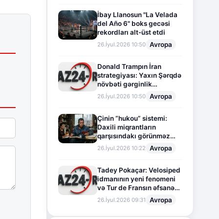
İbay Llanosun "La Velada
del Año 6" boks gecəsi
rekordları alt-üst etdi
Avropa
26.İyul.2026 10:50
Donald Trampın İran
strategiyası: Yaxın Şərqdə
növbəti gərginlik
mərhələsi
Avropa
26.İyul.2026 10:50
Çinin “hukou” sistemi:
Daxili miqrantların
qarşısındakı görünməz
sədd
Avropa
26.İyul.2026 10:22
Tadey Pokaçar: Velosiped
idmanının yeni fenomeni
və Tur de Fransın əfsanəvi
səhifəsi
Avropa
26.İyul.2026 09:31