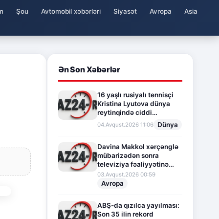
m
Şou
Avtomobil xəbərləri
Siyasət
Avropa
Asia
Ən Son Xəbərlər
16 yaşlı rusiyalı tennisçi
Kristina Lyutova dünya
reytinqində ciddi
irəliləyişə imza atdı
Dünya
04.Avqust.2026 11:06
Davina Makkol xərçənglə
mübarizədən sonra
televiziya fəaliyyətinə
fasilə verir
03.Avqust.2026 00:59
Avropa
ABŞ-da qızılca yayılması:
Son 35 ilin rekord