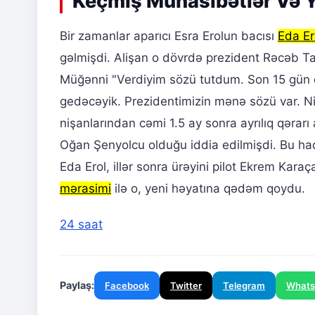
Keçmiş Münasibətlər Və Y
Bir zamanlar aparıcı Esra Erolun bacısı
Eda Er
gəlmişdi. Alişan o dövrdə prezident Rəcəb Ta
Müğənni "Verdiyim sözü tutdum. Son 15 gün q
gedəcəyik. Prezidentimizin mənə sözü var. Ni
nişanlarından cəmi 1.5 ay sonra ayrılıq qərarı 
Oğan Şenyolcu olduğu iddia edilmişdi. Bu h
Eda Erol, illər sonra ürəyini pilot Ekrem Kara
mərasimi
ilə o, yeni həyatına qədəm qoydu.
24 saat
Paylaş:
Facebook
Twitter
Telegram
What