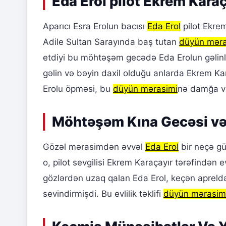
Eda Erol pilot Ekrem Karaç
Aparıcı Esra Erolun bacısı
Eda Erol
pilot Ekrem
Adile Sultan Sarayında baş tutan
düyün məra
etdiyi bu möhtəşəm gecədə Eda Erolun gəlinliy
gəlin və bəyin daxil olduğu anlarda Ekrem Ka
Erolu öpməsi, bu
düyün mərasimi
nə damğa vu
Möhtəşəm Kına Gecəsi və E
Gözəl mərasimdən əvvəl
Eda Erol
bir neçə gü
o, pilot sevgilisi Ekrem Karaçayır tərəfindən ev
gözlərdən uzaq qalan Eda Erol, keçən apreld
sevindirmişdi. Bu evlilik təklifi
düyün mərasim