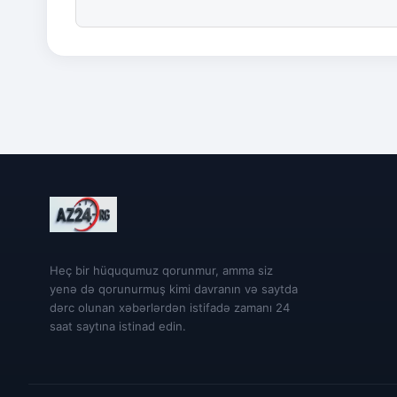
Heç bir hüququmuz qorunmur, amma siz
yenə də qorunurmuş kimi davranın və saytda
dərc olunan xəbərlərdən istifadə zamanı 24
saat saytına istinad edin.