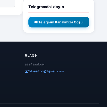
Telegramda izləyin
📲 Telegram Kanalımıza Qoşul
ƏLAQƏ
az24saat.org
24saat.org@gmail.com