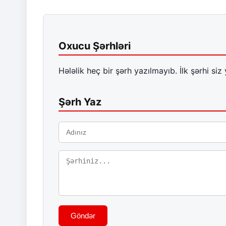
Oxucu Şərhləri
Hələlik heç bir şərh yazılmayıb. İlk şərhi siz 
Şərh Yaz
Göndər