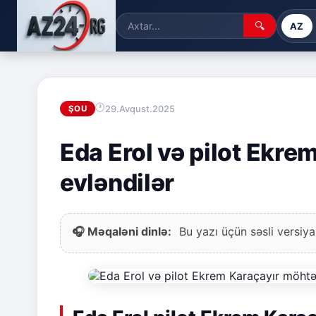
🔍
AZ
29.Avqust.2025
ŞOU
Eda Erol və pilot Ekr
evləndilər
🎧 Məqaləni dinlə:
Bu yazı üçün səsli versiya