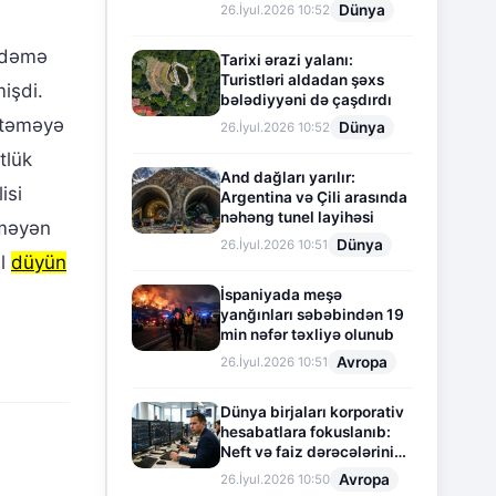
Dünya
26.İyul.2026 10:52
ündəmə
Tarixi ərazi yalanı:
Turistləri aldadan şəxs
işdi.
bələdiyyəni də çaşdırdı
stəməyə
Dünya
26.İyul.2026 10:52
tlük
And dağları yarılır:
isi
Argentina və Çili arasında
nəhəng tunel layihəsi
nməyən
Dünya
26.İyul.2026 10:51
əl
düyün
İspaniyada meşə
yanğınları səbəbindən 19
min nəfər təxliyə olunub
Avropa
26.İyul.2026 10:51
Dünya birjaları korporativ
hesabatlara fokuslanıb:
Neft və faiz dərəcələrinin
təsiri altında cari vəziyyət
Avropa
26.İyul.2026 10:50