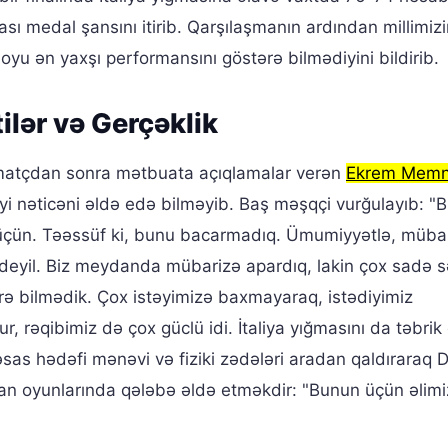
ı medal şansını itirib. Qarşılaşmanın ardından millimiz
u ən yaxşı performansını göstərə bilmədiyini bildirib.
ilər və Gerçəklik
 matçdan sonra mətbuata açıqlamalar verən
Ekrem Mem
iyi nəticəni əldə edə bilməyib. Baş məşqçi vurğulayıb: "
 üçün. Təəssüf ki, bunu bacarmadıq. Ümumiyyətlə, müba
yil. Biz meydanda mübarizə apardıq, lakin çox sadə s
rə bilmədik. Çox istəyimizə baxmayaraq, istədiyimiz
 rəqibimiz də çox güclü idi. İtaliya yığmasını da təbrik e
as hədəfi mənəvi və fiziki zədələri aradan qaldıraraq 
an oyunlarında qələbə əldə etməkdir: "Bunun üçün əlim