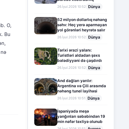
Dünya
26.İyul.2026 10:52
52 milyon dollarlıq nəhəng
səhv: Heç yerə aparmayan
ib. O,
yol görənləri heyrətə salır
k. Bu
Dünya
26.İyul.2026 10:52
ən,
Tarixi ərazi yalanı:
 nə
Turistləri aldadan şəxs
bələdiyyəni də çaşdırdı
Dünya
26.İyul.2026 10:52
And dağları yarılır:
Argentina və Çili arasında
nəhəng tunel layihəsi
Dünya
26.İyul.2026 10:51
İspaniyada meşə
yanğınları səbəbindən 19
min nəfər təxliyə olunub
Avropa
26.İyul.2026 10:51