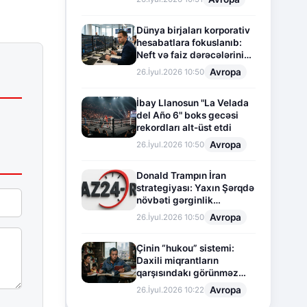
Dünya birjaları korporativ
hesabatlara fokuslanıb:
Neft və faiz dərəcələrinin
təsiri altında cari vəziyyət
Avropa
26.İyul.2026 10:50
İbay Llanosun "La Velada
del Año 6" boks gecəsi
rekordları alt-üst etdi
Avropa
26.İyul.2026 10:50
Donald Trampın İran
strategiyası: Yaxın Şərqdə
növbəti gərginlik
mərhələsi
Avropa
26.İyul.2026 10:50
Çinin “hukou” sistemi:
Daxili miqrantların
qarşısındakı görünməz
sədd
Avropa
26.İyul.2026 10:22