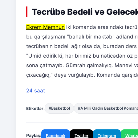
Təcrübə Bədəli və Gələcə
Ekrem Memnun
iki komanda arasındakı təcrübə f
bu qarşılaşmanı "bahalı bir məktəb" adlandır
təcrübənin bədəli ağır olsa da, buradan dərs
"Ümid edirik ki, hər birimiz bu nəticədən öz 
sona çatmayıb. Gümrah qalmalıyıq. Mənəvi və
çıxacağıq," deyə vurğulayıb. Komanda qarşıd
24 saat
Etiketlər:
#Basketbol
#A Milli Qadın Basketbol Koman
Paylaş:
Facebook
Twitter
Telegram
What