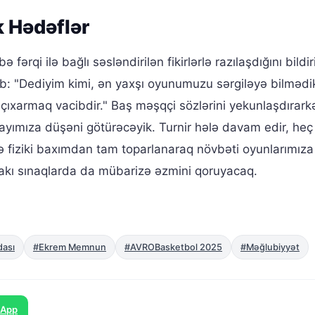
k Hədəflər
ərqi ilə bağlı səsləndirilən fikirlərlə razılaşdığını bildir
ıb: "Dediyim kimi, ən yaxşı oyunumuzu sərgiləyə bilmədi
 çıxarmaq vacibdir." Baş məşqçi sözlərini yekunlaşdırark
payımıza düşəni götürəcəyik. Turnir hələ davam edir, heç
 fiziki baxımdan tam toparlanaraq növbəti oyunlarımıza
akı sınaqlarda da mübarizə əzmini qoruyacaq.
dası
#Ekrem Memnun
#AVROBasketbol 2025
#Məğlubiyyət
sApp