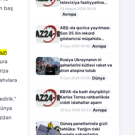
televiziya fəaliyyətinə
in baş
fasilə verir
03.Avqust.2026 00:59
Avropa
ABŞ-da qızılca yayılması:
Son 35 ilin rekord
göstəricisi müşahidə
olunur
Avropa
31.İyul.2026 05:46
nun
Rusiya Ukraynanın iri
Bura
şəhərlərini kütləvi raket və
rizə
dron atəşinə tutub
Dünya
31.İyul.2026 03:09
əhvlərə
BBVA-da kadr dəyişikliyi:
Karlos Torres rəhbərlikdə
dirik."
ciddi islahatlar aparır
Dünya
Avropa
30.İyul.2026 09:33
izdən
Günəş panellərində gizli
təhlükə: Yanğın riski
barədə xəbərdarlıq