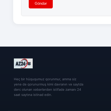
Göndər
Heç bir hüququmuz qorunmur, amma siz
yenə də qorunurmuş kimi davranın və saytda
dərc olunan xəbərlərdən istifadə zamanı 24
saat saytına istinad edin.