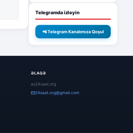
Telegramda izləyin
📲 Telegram Kanalımıza Qoşul
ƏLAQƏ
az24saat.org
24saat.org@gmail.com