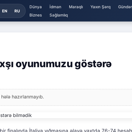
Dünya
İdman
Maraqlı
Yaxın Şərq
Gündə
EN
RU
Biznes
Sağlamlıq
xşı oyunumuzu göstərə
 hələ hazırlanmayıb.
ir finalında İtaliya yığmasına əlavə vaxtda 76-74 hesabı