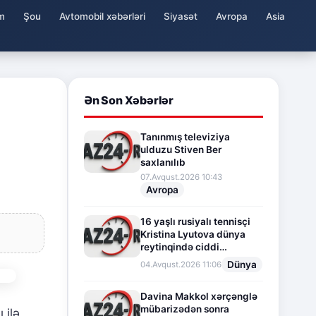
m
Şou
Avtomobil xəbərləri
Siyasət
Avropa
Asia
Ən Son Xəbərlər
Tanınmış televiziya
ulduzu Stiven Ber
saxlanılıb
07.Avqust.2026 10:43
Avropa
16 yaşlı rusiyalı tennisçi
Kristina Lyutova dünya
reytinqində ciddi
irəliləyişə imza atdı
Dünya
04.Avqust.2026 11:06
Davina Makkol xərçənglə
mübarizədən sonra
 ilə