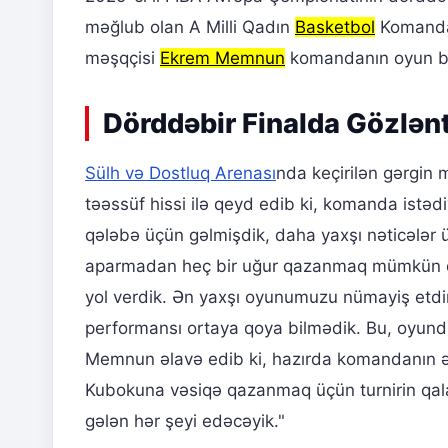
məğlub olan A Milli Qadın
Basketbol
Komandas
məşqçisi
Ekrem Memnun
komandanın oyun boy
Dörddəbir Finalda Gözlənt
Sülh və Dostluq Arenası
nda keçirilən gərgin
təəssüf hissi ilə qeyd edib ki, komanda istəd
qələbə üçün gəlmişdik, daha yaxşı nəticələr
aparmadan heç bir uğur qazanmaq mümkün de
yol verdik. Ən yaxşı oyunumuzu nümayiş etdi
performansı ortaya qoya bilmədik. Bu, oyundur,
Memnun əlavə edib ki, hazırda komandanın əs
Kubokuna vəsiqə qazanmaq üçün turnirin qal
gələn hər şeyi edəcəyik."