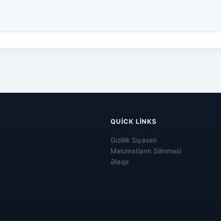
QUICK LINKS
Gizlilik Siyasəti
Məlumatların Silinməsi
Əlaqə