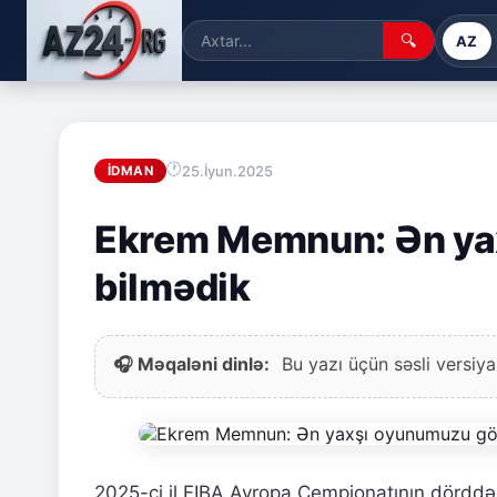
🔍
AZ
25.İyun.2025
İDMAN
Ekrem Memnun: Ən ya
bilmədik
🎧 Məqaləni dinlə:
Bu yazı üçün səsli versiya
2025-ci il FIBA Avropa Çempionatının dörddəb