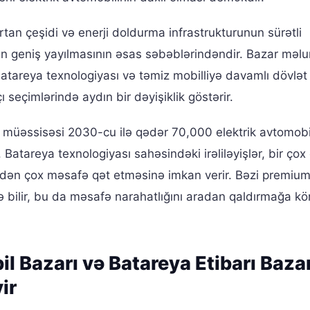
rtan çeşidi və enerji doldurma infrastrukturunun sürətli
nin geniş yayılmasının əsas səbəblərindəndir. Bazar məlu
ş batareya texnologiyası və təmiz mobilliyə davamlı dövlət
ı seçimlərində aydın bir dəyişiklik göstərir.
müəssisəsi 2030-cu ilə qədər 70,000 elektrik avtomobil
tareya texnologiyası sahəsindəki irəliləyişlər, bir çox 
m-dən çox məsafə qət etməsinə imkan verir. Bəzi premiu
bilir, bu da məsafə narahatlığını aradan qaldırmağa k
il Bazarı və Batareya Etibarı Baza
ir