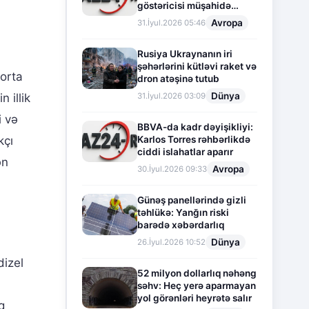
göstəricisi müşahidə
olunur
Avropa
31.İyul.2026 05:46
Rusiya Ukraynanın iri
şəhərlərini kütləvi raket və
ğorta
dron atəşinə tutub
Dünya
31.İyul.2026 03:09
 illik
i və
BBVA-da kadr dəyişikliyi:
Karlos Torres rəhbərlikdə
kçı
ciddi islahatlar aparır
ən
Avropa
30.İyul.2026 09:33
Günəş panellərində gizli
təhlükə: Yanğın riski
barədə xəbərdarlıq
Dünya
26.İyul.2026 10:52
dizel
52 milyon dollarlıq nəhəng
səhv: Heç yerə aparmayan
yol görənləri heyrətə salır
q