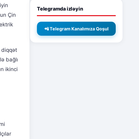
iyin
Telegramda izləyin
ğun Çin
ektrik
📲 Telegram Kanalımıza Qoşul
 diqqət
lə bağlı
n ikinci
mi
çılar