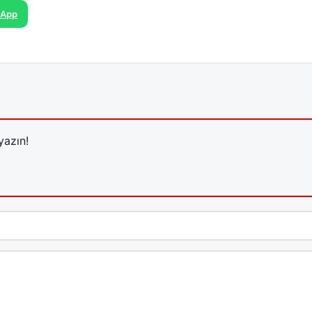
sApp
yazın!