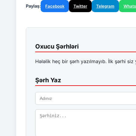
Paylaş:
Facebook
Twitter
Telegram
What
Oxucu Şərhləri
Hələlik heç bir şərh yazılmayıb. İlk şərhi siz 
Şərh Yaz