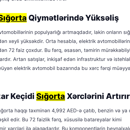
Sığorta
Qiymətlərində Yüksəliş
avtomobillərinin populyarlığı artmaqdadır, lakin onların sı
n xeyli yüksəkdir. Orta hesabla, elektrik avtomobillərinin
rdən 72 faiz çoxdur. Bu fərq, əsasən, təmirin mürəkkəbliy
dır. Artan satışlar, inkişaf edən infrastruktur və istehla
yüyən elektrik avtomobil bazarında bu xərc fərqi müəyy
zar Keçidi
Sığorta
Xərclərini Artırır
k sığorta haqqı təxminən 4,992 AED-ə çatıb, benzin və ya 
il edir. Bu 72 faizlik fərq, xüsusilə batareyalar kimi
ir xərcləri ilə əlaqədardır. Bu komponentlərin beynəlxal