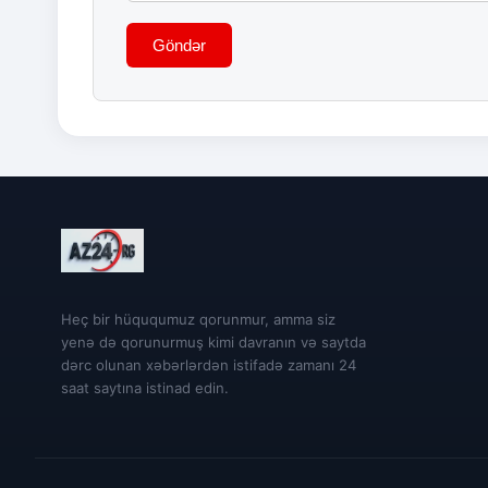
Göndər
Heç bir hüququmuz qorunmur, amma siz
yenə də qorunurmuş kimi davranın və saytda
dərc olunan xəbərlərdən istifadə zamanı 24
saat saytına istinad edin.