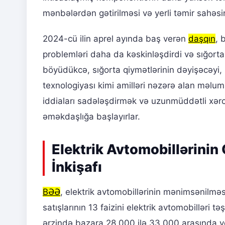
mənbələrdən gətirilməsi və yerli təmir sahəsi
2024-cü ilin aprel ayında baş verən
daşqın
, 
problemləri daha da kəskinləşdirdi və sığorta 
böyüdükcə, sığorta qiymətlərinin dəyişəcəyi, 
texnologiyası kimi amilləri nəzərə alan məlumat
iddiaları sadələşdirmək və uzunmüddətli xərcl
əməkdaşlığa başlayırlar.
Elektrik Avtomobillərinin
İnkişafı
BƏƏ
, elektrik avtomobillərinin mənimsənilməs
satışlarının 13 faizini elektrik avtomobilləri tə
ərzində bazara 28,000 ilə 33,000 arasında ye