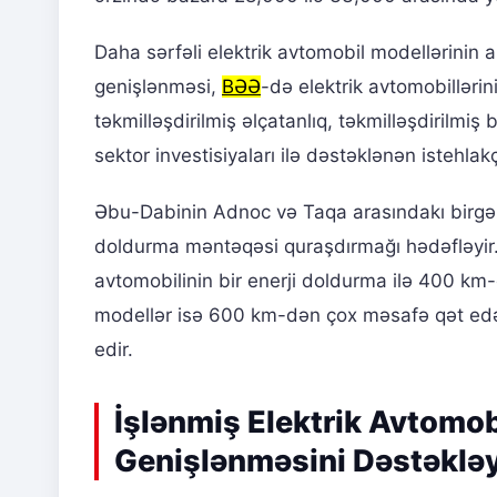
Daha sərfəli elektrik avtomobil modellərinin a
genişlənməsi,
BƏƏ
-də elektrik avtomobilləri
təkmilləşdirilmiş əlçatanlıq, təkmilləşdirilmi
sektor investisiyaları ilə dəstəklənən istehlakç
Əbu-Dabinin Adnoc və Taqa arasındakı birgə 
doldurma məntəqəsi quraşdırmağı hədəfləyir. Ba
avtomobilinin bir enerji doldurma ilə 400 k
modellər isə 600 km-dən çox məsafə qət edə 
edir.
İşlənmiş Elektrik Avtomob
Genişlənməsini Dəstəkləy