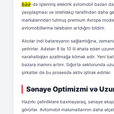
BƏƏ
-də işlənmiş elektrik avtomobil bazarı da 
yaxşılaşması və istehlakçı tərəfindən daha g
markalarından tutmuş premium Avropa modellər
avtomobillərinə tələbatın artdığını bildirir.
Alıcılar indi batareyanın sağlamlığına, zəma
yetirirlər. Adətən 8 ilə 10 ili əhatə edən uz
narahatlıqları azaltmağa kömək edir. Yeni batare
bazara inamını artırır. Sığorta sektorunda uz
şirkətlər də bu prosesdə aktiv iştirak edirlər.
Sənaye Optimizmi və Uzu
Hazırkı çətinliklərə baxmayaraq, sənaye ekspe
görürlər. Avtomobil məlumatlarının daha əlçatan