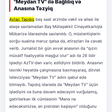
"Meydan TV" ilə Bağlılıq və
Anasına Təzyiq
Aytac Tapdıq
beş saat ərzində vəkil və ailəsi ilə
əlaqə saxlamadan Baş Mütəşəkkil Cinayətkarlıqla
Mübarizə İdarəsində saxlanılıb. O, müstəntiqlərin
sorğu-sualına məruz qalsa da, etirazları ilə cavab
verib. Jurnalist bir gün əvvəl anasının da "qızın
müxalif fəaliyyətlə məşğul olur" adı ilə 26 ildir
işlədiyi AzTV-dən xaric edildiyini bildirib. Anasının
texniki heyətdə çalışmasına baxmayaraq, dövlət
televiziyası "Meydan TV" adını qəbul edə
bilməyib. Tapdıq idarədə də "Meydan TV" üçün
işlədiyini və buna davam edəcəyini vurğulamış,
gətirilərkən ilk cümləsinin "Mənə nə
edəcəksinizsə, ən pisindən başlayın" olduğunu