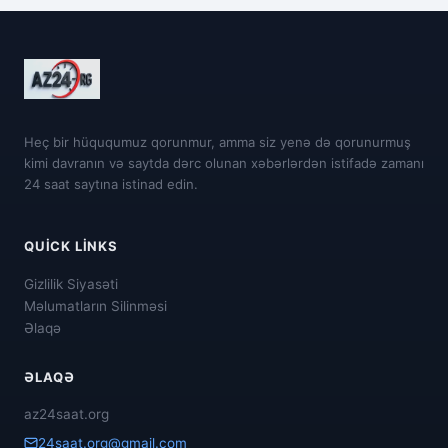
Heç bir hüququmuz qorunmur, amma siz yenə də qorunurmuş
kimi davranın və saytda dərc olunan xəbərlərdən istifadə zamanı
24 saat saytına istinad edin.
QUICK LINKS
Gizlilik Siyasəti
Məlumatların Silinməsi
Əlaqə
ƏLAQƏ
az24saat.org
24saat.org@gmail.com