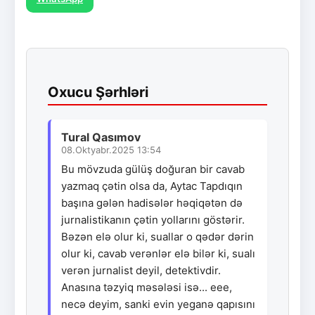
Oxucu Şərhləri
Tural Qasımov
08.Oktyabr.2025 13:54
Bu mövzuda gülüş doğuran bir cavab
yazmaq çətin olsa da, Aytac Tapdıqın
başına gələn hadisələr həqiqətən də
jurnalistikanın çətin yollarını göstərir.
Bəzən elə olur ki, suallar o qədər dərin
olur ki, cavab verənlər elə bilər ki, sualı
verən jurnalist deyil, detektivdir.
Anasına təzyiq məsələsi isə... eee,
necə deyim, sanki evin yeganə qapısını