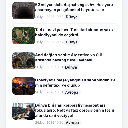
52 milyon dollarlıq nəhəng səhv: Heç yerə
aparmayan yol görənləri heyrətə salır
Dünya
26.İyul.2026 10:52
Tarixi ərazi yalanı: Turistləri aldadan şəxs
bələdiyyəni də çaşdırdı
Dünya
26.İyul.2026 10:52
And dağları yarılır: Argentina və Çili
arasında nəhəng tunel layihəsi
Dünya
26.İyul.2026 10:51
İspaniyada meşə yanğınları səbəbindən 19
min nəfər təxliyə olunub
Avropa
26.İyul.2026 10:51
Dünya birjaları korporativ hesabatlara
fokuslanıb: Neft və faiz dərəcələrinin təsiri
altında cari vəziyyət
Avropa
26.İyul.2026 10:50