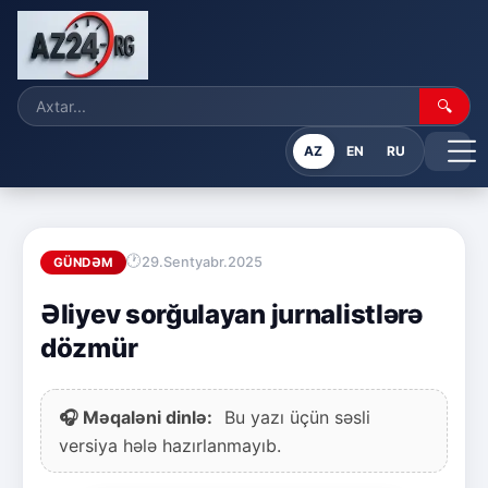
🔍
AZ
EN
RU
29.Sentyabr.2025
GÜNDƏM
Əliyev sorğulayan jurnalistlərə
dözmür
🎧 Məqaləni dinlə:
Bu yazı üçün səsli
versiya hələ hazırlanmayıb.