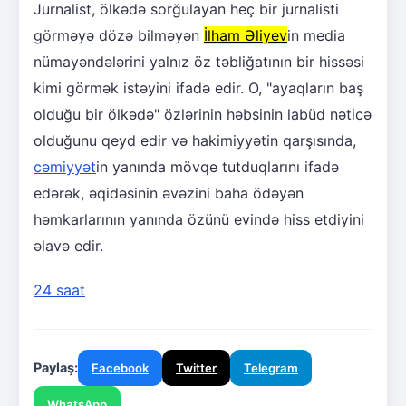
Jurnalist, ölkədə sorğulayan heç bir jurnalisti
görməyə dözə bilməyən
İlham Əliyev
in media
nümayəndələrini yalnız öz təbliğatının bir hissəsi
kimi görmək istəyini ifadə edir. O, "ayaqların baş
olduğu bir ölkədə" özlərinin həbsinin labüd nəticə
olduğunu qeyd edir və hakimiyyətin qarşısında,
cəmiyyət
in yanında mövqe tutduqlarını ifadə
edərək, əqidəsinin əvəzini baha ödəyən
həmkarlarının yanında özünü evində hiss etdiyini
əlavə edir.
24 saat
Paylaş:
Facebook
Twitter
Telegram
WhatsApp