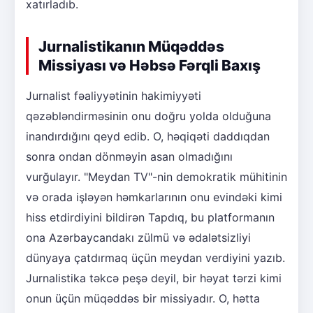
xatırladıb.
Jurnalistikanın Müqəddəs
Missiyası və Həbsə Fərqli Baxış
Jurnalist fəaliyyətinin hakimiyyəti
qəzəbləndirməsinin onu doğru yolda olduğuna
inandırdığını qeyd edib. O, həqiqəti daddıqdan
sonra ondan dönməyin asan olmadığını
vurğulayır. "Meydan TV"-nin demokratik mühitinin
və orada işləyən həmkarlarının onu evindəki kimi
hiss etdirdiyini bildirən Tapdıq, bu platformanın
ona Azərbaycandakı zülmü və ədalətsizliyi
dünyaya çatdırmaq üçün meydan verdiyini yazıb.
Jurnalistika təkcə peşə deyil, bir həyat tərzi kimi
onun üçün müqəddəs bir missiyadır. O, hətta