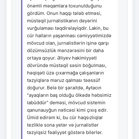
önəmli məqamlara toxunulduğunu
gördüm. Onun haqqı tələb etməsi,
müstəqil jurnalistikanın dəyərini
vurğulaması təqdirəlayiqdir. Lakin, bu
cür halların yaşanması cəmiyyətimizdə
mövcud olan, jurnalistlərin işinə qarşı
dözümsüzlük mənzərəsini bir daha
ortaya qoyur. Əliyev hakimiyyəti
dövründə müstəqil səsin boğulması,
həqiqəti üzə çıxarmağa çalışanların
təzyiqlərə məruz qalması təəssüf
doğurur. Belə bir şəraitdə, Aytacın
"ayaqların baş olduğu ölkədə həbsimiz
labüddür" deməsi, mövcud sistemin
qanunauyğun nəticəsi kimi çıxış edir.
Ümid edirəm ki, bu cür haqsızlıqlar
tezliklə sona yetər və jurnalistlər
təzyiqsiz fəaliyyət göstərə bilərlər.