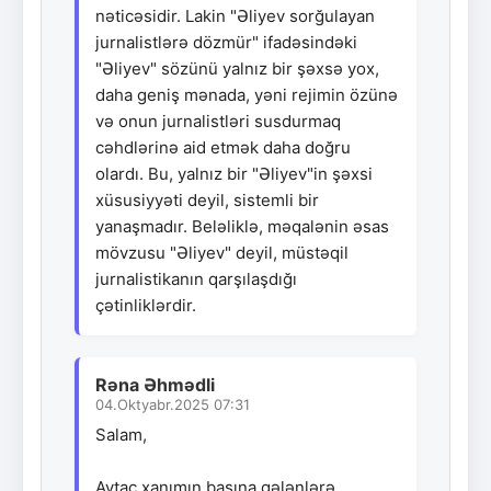
nəticəsidir. Lakin "Əliyev sorğulayan
jurnalistlərə dözmür" ifadəsindəki
"Əliyev" sözünü yalnız bir şəxsə yox,
daha geniş mənada, yəni rejimin özünə
və onun jurnalistləri susdurmaq
cəhdlərinə aid etmək daha doğru
olardı. Bu, yalnız bir "Əliyev"in şəxsi
xüsusiyyəti deyil, sistemli bir
yanaşmadır. Beləliklə, məqalənin əsas
mövzusu "Əliyev" deyil, müstəqil
jurnalistikanın qarşılaşdığı
çətinliklərdir.
Rəna Əhmədli
04.Oktyabr.2025 07:31
Salam,
Aytac xanımın başına gələnlərə