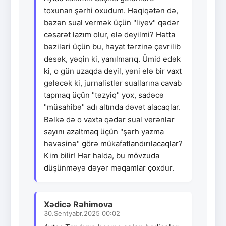
toxunan şərhi oxudum. Həqiqətən də,
bəzən sual vermək üçün "liyev" qədər
cəsarət lazım olur, elə deyilmi? Hətta
bəziləri üçün bu, həyat tərzinə çevrilib
desək, yəqin ki, yanılmarıq. Ümid edək
ki, o gün uzaqda deyil, yəni elə bir vaxt
gələcək ki, jurnalistlər suallarına cavab
tapmaq üçün "təzyiq" yox, sadəcə
"müsahibə" adı altında dəvət alacaqlar.
Bəlkə də o vaxta qədər sual verənlər
sayını azaltmaq üçün "şərh yazma
həvəsinə" görə mükafatlandırılacaqlar?
Kim bilir! Hər halda, bu mövzuda
düşünməyə dəyər məqamlar çoxdur.
Xədicə Rəhimova
30.Sentyabr.2025 00:02