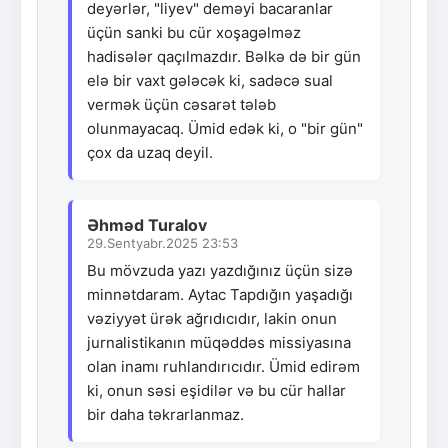
deyərlər, "liyev" deməyi bacaranlar
üçün sanki bu cür xoşagəlməz
hadisələr qaçılmazdır. Bəlkə də bir gün
elə bir vaxt gələcək ki, sadəcə sual
vermək üçün cəsarət tələb
olunmayacaq. Ümid edək ki, o "bir gün"
çox da uzaq deyil.
Əhməd Turalov
29.Sentyabr.2025 23:53
Bu mövzuda yazı yazdığınız üçün sizə
minnətdaram. Aytac Tapdığın yaşadığı
vəziyyət ürək ağrıdıcıdır, lakin onun
jurnalistikanın müqəddəs missiyasına
olan inamı ruhlandırıcıdır. Ümid edirəm
ki, onun səsi eşidilər və bu cür hallar
bir daha təkrarlanmaz.