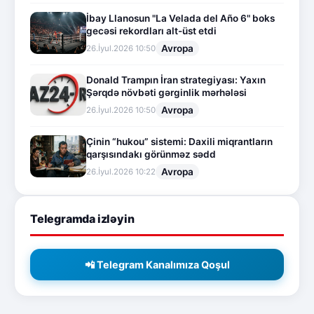
İbay Llanosun "La Velada del Año 6" boks
gecəsi rekordları alt-üst etdi
Avropa
26.İyul.2026 10:50
Donald Trampın İran strategiyası: Yaxın
Şərqdə növbəti gərginlik mərhələsi
Avropa
26.İyul.2026 10:50
Çinin “hukou” sistemi: Daxili miqrantların
qarşısındakı görünməz sədd
Avropa
26.İyul.2026 10:22
Telegramda izləyin
📲 Telegram Kanalımıza Qoşul