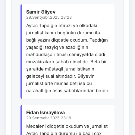
Samir Əliyev
29.Sentyabr.2025 23:23
Aytac Tapdığın etirazı və ölkədəki
jurnalistikanın bugünkü durumu ilə
bağlı yazını diqqətlə oxudum. Tapdığın
yaşadığı təzyiq və azadlığının
məhdudlaşdırılması cəmiyyətdə ciddi
müzakirələrə səbəb olmalıdır. Belə bir
şəraitdə müstəqil jurnalistikanın
gələcəyi sual altındadır. Əliyevin
jurnalistlərlə münasibəti isə bu
narahatlığın əsas səbəblərindən biridir.
Fidan İsmayılova
29.Sentyabr.2025 23:18
Məqaləni diqqətlə oxudum və jurnalist
Aytac Tapdığın durumu ilə bağlı çox