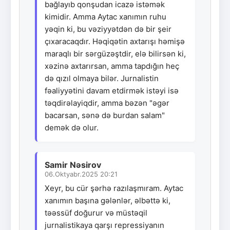
bağlayıb qonşudan icazə istəmək
kimidir. Amma Aytac xanımın ruhu
yəqin ki, bu vəziyyətdən də bir şeir
çıxaracaqdır. Həqiqətin axtarışı həmişə
maraqlı bir sərgüzəştdir, elə bilirsən ki,
xəzinə axtarırsan, amma tapdığın heç
də qızıl olmaya bilər. Jurnalistin
fəaliyyətini davam etdirmək istəyi isə
təqdirəlayiqdir, amma bəzən "əgər
bacarsan, sənə də burdan salam"
demək də olur.
Samir Nəsirov
06.Oktyabr.2025 20:21
Xeyr, bu cür şərhə razılaşmıram. Aytac
xanımın başına gələnlər, əlbəttə ki,
təəssüf doğurur və müstəqil
jurnalistikaya qarşı repressiyanın