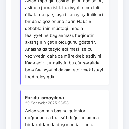
Aytac Tapdıqın başına gələn hadisələr,
əslində jurnalistik fəaliyyətin müxtəlif
ölkələrdə qarşılaşa biləcəyi çətinlikləri
bir daha göz önünə sərir. Həbsin
səbəblərinin müstəqil media
fəaliyyətinə bağlanması, həqiqətin
axtarışının çətin olduğunu göstərir.
Anasına da təzyiq edilməsi isə bu
vəziyyətin daha da mürəkkəbləşdiyini
ifadə edir. Jurnalistin bu cür şəraitdə
belə fəaliyyətini davam etdirmək istəyi
təqdirəlayiqdir.
Fəridə İsmayılova
29.Sentyabr.2025 23:58
Aytac xanımın başına gələnlər
doğrudan da təəssüf doğurur, amma
bir tərəfdən də düşünəndə... necə