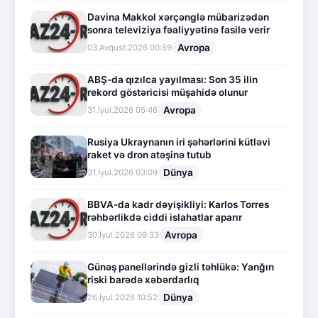
Davina Makkol xərçənglə mübarizədən
sonra televiziya fəaliyyətinə fasilə verir
Avropa
03.Avqust.2026 00:59
ABŞ-da qızılca yayılması: Son 35 ilin
rekord göstəricisi müşahidə olunur
Avropa
31.İyul.2026 05:46
Rusiya Ukraynanın iri şəhərlərini kütləvi
raket və dron atəşinə tutub
Dünya
31.İyul.2026 03:09
BBVA-da kadr dəyişikliyi: Karlos Torres
rəhbərlikdə ciddi islahatlar aparır
Avropa
30.İyul.2026 09:33
Günəş panellərində gizli təhlükə: Yanğın
riski barədə xəbərdarlıq
Dünya
26.İyul.2026 10:52