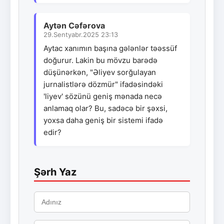
Aytən Cəfərova
29.Sentyabr.2025 23:13
Aytac xanımın başına gələnlər təəssüf
doğurur. Lakin bu mövzu barədə
düşünərkən, "Əliyev sorğulayan
jurnalistlərə dözmür" ifadəsindəki
'liyev' sözünü geniş mənada necə
anlamaq olar? Bu, sadəcə bir şəxsi,
yoxsa daha geniş bir sistemi ifadə
edir?
Şərh Yaz