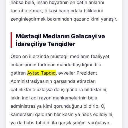
həbsə belə, insan həyatının ən çətin anlarını
təcrübə etmək, ölkəsi haqqındakı biliklərini
zənginləşdirmək baxımından qazanc kimi yanaşır.
Müstəqil Medianın Gələcəyi və
İdarəçiliyə Tənqidlər
Ötən on il ərzində müstəqil medianın fəaliyyət
imkanlarının tədricən məhdudlaşdığını dilə
gətirən
Aytac Tapdıq
, əvvəllər Prezident
Administrasiyasının qarşısında etirazları
çətinliklərlə üzləşsə də işıqlandıra bildiklərini,
lakin indi adi rayon məhkəmələrinin belə
administrasiya kimi qorunduğunu bildirib. O,
kamerasını qaldıran hər kəsin ya həbs edildiyini,
ya da həbs təhdidi ilə qarşılaşdığını vurğulayır.