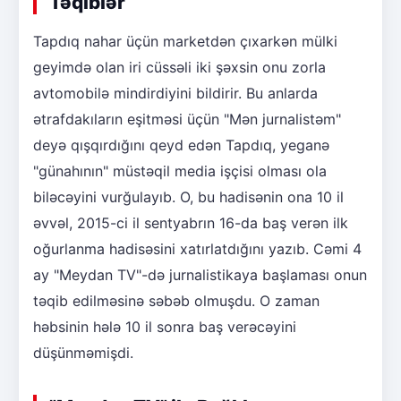
Təqiblər
Tapdıq nahar üçün marketdən çıxarkən mülki
geyimdə olan iri cüssəli iki şəxsin onu zorla
avtomobilə mindirdiyini bildirir. Bu anlarda
ətrafdakıların eşitməsi üçün "Mən jurnalistəm"
deyə qışqırdığını qeyd edən Tapdıq, yeganə
"günahının" müstəqil media işçisi olması ola
biləcəyini vurğulayıb. O, bu hadisənin ona 10 il
əvvəl, 2015-ci il sentyabrın 16-da baş verən ilk
oğurlanma hadisəsini xatırlatdığını yazıb. Cəmi 4
ay "Meydan TV"-də jurnalistikaya başlaması onun
təqib edilməsinə səbəb olmuşdu. O zaman
həbsinin hələ 10 il sonra baş verəcəyini
düşünməmişdi.