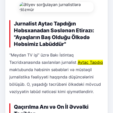
Jurnalist Aytac Tapdığın
Həbsxanadan Səslənən Etirazı:
"Ayaqların Baş Olduğu Ölkədə
Həbsimiz Labüddür"
“Meydan TV işi” üzrə Bakı İstintaq
Təcridxanasında saxlanılan jurnalist
Aytac Tapdıq
məktubunda həbsinin səbəbləri və müstəqil
jurnalistika fəaliyyəti haqqında düşüncələrini
bölüşüb. O, yaşadığı təcrübəni ölkədəki mövcud
vəziyyətin labüd nəticəsi kimi qiymətləndirir.
Qaçırılma Anı və On İl Əvvəlki