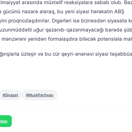
timaiyyət arasında müxtəlif reaksiyalara səbəb olub. Bəz
yə gücünü nəzərə alaraq, bu yeni siyasi hərəkatın ABŞ
yini proqnozlaşdırırlar. Digərləri isə biznesdən siyasətə k
ün uzunmüddətli uğur qazanıb-qazanmayacağı barədə şüb
asi mənzərəni yenidən formalaşdıra biləcək potensiala mali
ğırışlarla üzləşir və bu cür qeyri-ənənəvi siyasi təşəbbü
#Siyasət
#MuskPartiyası
sApp