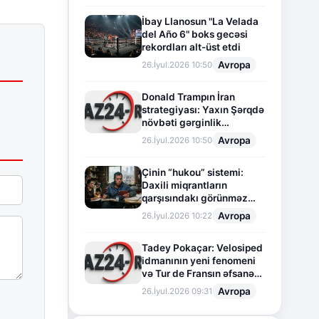
İbay Llanosun "La Velada
del Año 6" boks gecəsi
rekordları alt-üst etdi
Avropa
26.İyul.2026 10:50
Donald Trampın İran
strategiyası: Yaxın Şərqdə
növbəti gərginlik
mərhələsi
Avropa
26.İyul.2026 10:50
Çinin “hukou” sistemi:
Daxili miqrantların
qarşısındakı görünməz
sədd
Avropa
26.İyul.2026 10:22
Tadey Pokaçar: Velosiped
idmanının yeni fenomeni
və Tur de Fransın əfsanəvi
səhifəsi
Avropa
26.İyul.2026 09:31