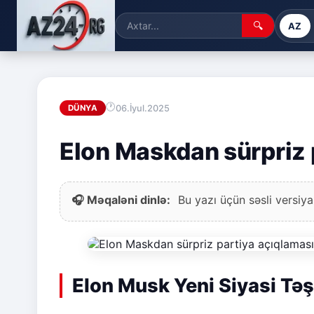
🔍
AZ
06.İyul.2025
DÜNYA
Elon Maskdan sürpriz 
🎧 Məqaləni dinlə:
Bu yazı üçün səsli versiya
Elon Musk Yeni Siyasi Təş