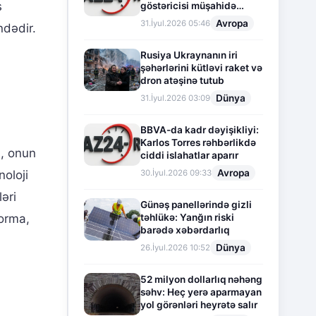
s
göstəricisi müşahidə
olunur
Avropa
31.İyul.2026 05:46
ndədir.
Rusiya Ukraynanın iri
şəhərlərini kütləvi raket və
dron atəşinə tutub
Dünya
31.İyul.2026 03:09
BBVA-da kadr dəyişikliyi:
Karlos Torres rəhbərlikdə
a, onun
ciddi islahatlar aparır
Avropa
30.İyul.2026 09:33
oloji
ləri
Günəş panellərində gizli
təhlükə: Yanğın riski
forma,
barədə xəbərdarlıq
Dünya
26.İyul.2026 10:52
52 milyon dollarlıq nəhəng
səhv: Heç yerə aparmayan
yol görənləri heyrətə salır