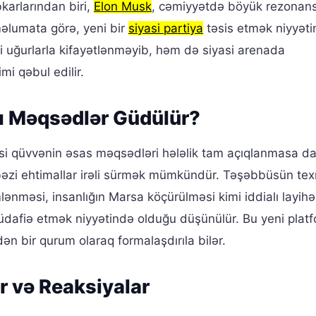
karlarından biri,
Elon Musk
, cəmiyyətdə böyük rezonan
məlumata görə, yeni bir
siyasi partiya
təsis etmək niyyəti
 uğurlarla kifayətlənməyib, həm də siyasi arenada
imi qəbul edilir.
sı Məqsədlər Güdülür?
iyasi qüvvənin əsas məqsədləri hələlik tam açıqlanmasa d
 bəzi ehtimallar irəli sürmək mümkündür. Təşəbbüsün texn
mlənməsi, insanlığın Marsa köçürülməsi kimi iddialı layihə
üdafiə etmək niyyətində olduğu düşünülür. Bu yeni plat
dən bir qurum olaraq formalaşdırıla bilər.
r və Reaksiyalar