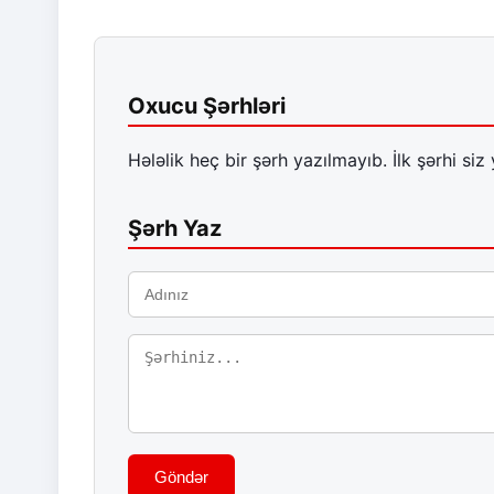
Oxucu Şərhləri
Hələlik heç bir şərh yazılmayıb. İlk şərhi siz 
Şərh Yaz
Göndər