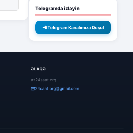
Telegramda izləyin
📲 Telegram Kanalımıza Qoşul
ƏLAQƏ
az24saat.org
24saat.org@gmail.com