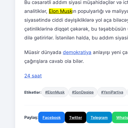
Bu cəsarətli addım siyasi müşahidəçilər və ic
analitiklər,
Elon Musk
ın populyarlığı və maliy
siyasətində ciddi dəyişikliklərə yol aça biləcə
çətinliklərinə diqqət çəkərək, bu təşəbbüs
dilə gətirirlər. İstənilən halda, bu addım siy
Müasir dünyada
demokratiya
anlayışı yeni ça
çağırışlara cavab ola bilər.
24 saat
Etiketlər:
#ElonMusk
#SonDəqiqə
#YeniPartiya
Paylaş:
Facebook
Twitter
Telegram
What