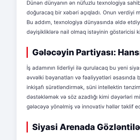
Dünən dünyanın ən nüfuzlu texnologiya sahib
doğuracaq bir xəbəri açıqladı. Onun verdiyi 
Bu addım, texnologiya dünyasında əldə etdiyi
dəyişikliklərə nail olmaq istəyinin göstəricisi k
Gələcəyin Partiyası: Han
İş adamının liderliyi ilə qurulacaq bu yeni s
əvvəlki bəyanatları və fəaliyyətləri əsasında
inkişafı sürətləndirmək, süni intellektin tənzi
dəstəkləmək və söz azadlığı kimi dəyərləri m
gələcəyə yönəlmiş və innovativ həllər təklif e
Siyasi Arenada Gözləntilə