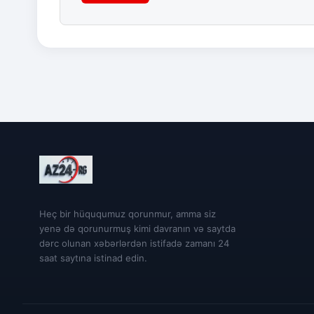
Heç bir hüququmuz qorunmur, amma siz
yenə də qorunurmuş kimi davranın və saytda
dərc olunan xəbərlərdən istifadə zamanı 24
saat saytına istinad edin.