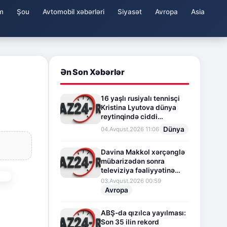
m
Şou
Avtomobil xəbərləri
Siyasət
Avropa
Asia
Ən Son Xəbərlər
16 yaşlı rusiyalı tennisçi
Kristina Lyutova dünya
reytinqində ciddi
irəliləyişə imza atdı
Dünya
04.Avqust.2026 11:06
Davina Makkol xərçənglə
mübarizədən sonra
televiziya fəaliyyətinə
fasilə verir
03.Avqust.2026 00:59
Avropa
ABŞ-da qızılca yayılması:
Son 35 ilin rekord