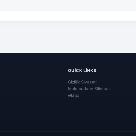
QUICK LINKS
Gizlilik Siyasəti
Məlumatların Silinməsi
Əlaqə