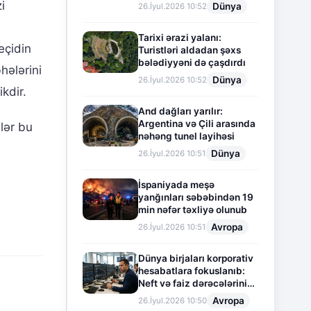
i
Dünya
26.İyul.2026 10:52
Tarixi ərazi yalanı:
eçidin
Turistləri aldadan şəxs
bələdiyyəni də çaşdırdı
hələrini
Dünya
26.İyul.2026 10:52
kdir.
And dağları yarılır:
Argentina və Çili arasında
slər bu
nəhəng tunel layihəsi
Dünya
26.İyul.2026 10:51
İspaniyada meşə
yanğınları səbəbindən 19
min nəfər təxliyə olunub
Avropa
26.İyul.2026 10:51
Dünya birjaları korporativ
hesabatlara fokuslanıb:
Neft və faiz dərəcələrinin
təsiri altında cari vəziyyət
Avropa
26.İyul.2026 10:50