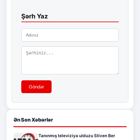
Şərh Yaz
Göndər
Ən Son Xəbərlər
Tanınmış televiziya ulduzu Stiven Ber