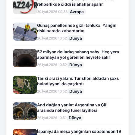
rəhbərlikdə ciddi islahatlar aparır
Avropa
30.İyul.2026 09:33
Günəş panellərində gizli təhlükə: Yanğın
riski barədə xəbərdarlıq
Dünya
26.İyul.2026 10:52
52 milyon dollarlıq nəhəng səhv: Heç yerə
aparmayan yol görənləri heyrətə salır
Dünya
26.İyul.2026 10:52
Tarixi ərazi yalanı: Turistləri aldadan şəxs
bələdiyyəni də çaşdırdı
Dünya
26.İyul.2026 10:52
And dağları yarılır: Argentina və Çili
arasında nəhəng tunel layihəsi
Dünya
26.İyul.2026 10:51
İspaniyada meşə yanğınları səbəbindən 19