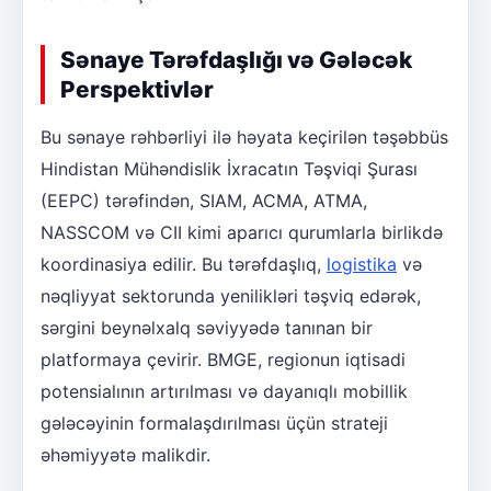
Sənaye Tərəfdaşlığı və Gələcək
Perspektivlər
Bu sənaye rəhbərliyi ilə həyata keçirilən təşəbbüs
Hindistan Mühəndislik İxracatın Təşviqi Şurası
(EEPC) tərəfindən, SIAM, ACMA, ATMA,
NASSCOM və CII kimi aparıcı qurumlarla birlikdə
koordinasiya edilir. Bu tərəfdaşlıq,
logistika
və
nəqliyyat sektorunda yenilikləri təşviq edərək,
sərgini beynəlxalq səviyyədə tanınan bir
platformaya çevirir. BMGE, regionun iqtisadi
potensialının artırılması və dayanıqlı mobillik
gələcəyinin formalaşdırılması üçün strateji
əhəmiyyətə malikdir.