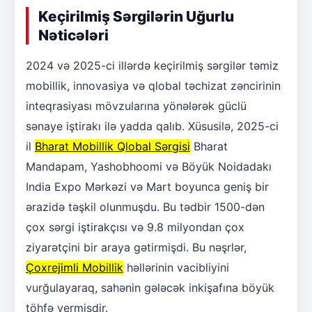
Keçirilmiş Sərgilərin Uğurlu
Nəticələri
2024 və 2025-ci illərdə keçirilmiş sərgilər təmiz
mobillik, innovasiya və qlobal təchizat zəncirinin
inteqrasiyası mövzularına yönələrək güclü
sənaye iştirakı ilə yadda qalıb. Xüsusilə, 2025-ci
il
Bharat Mobillik Qlobal Sərgisi
Bharat
Mandapam, Yashobhoomi və Böyük Noidadakı
India Expo Mərkəzi və Mart boyunca geniş bir
ərazidə təşkil olunmuşdu. Bu tədbir 1500-dən
çox sərgi iştirakçısı və 9.8 milyondan çox
ziyarətçini bir araya gətirmişdi. Bu nəşrlər,
Çoxrejimli Mobillik
həllərinin vacibliyini
vurğulayaraq, sahənin gələcək inkişafına böyük
töhfə vermişdir.