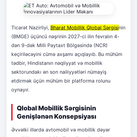
Ticarət Nazirliyi,
Bharat Mobillik Qlobal Sərgisi
nin
(BMGE) üçüncü nəşrinin 2027-ci ilin fevralın 4-
dən 9-dək Milli Paytaxt Bölgəsində (NCR)
keçiriləcəyini cümə axşamı açıqlayıb. Bu mühüm
tədbir, Hindistanın nəqliyyat və mobillik
sektorundakı ən son nailiyyətləri nümayiş
etdirmək üçün mühüm bir platforma rolunu
oynayır.
Qlobal Mobillik Sərgisinin
Genişlənən Konsepsiyası
Əvvəlki illərdə avtomobil və mobillik dəyər