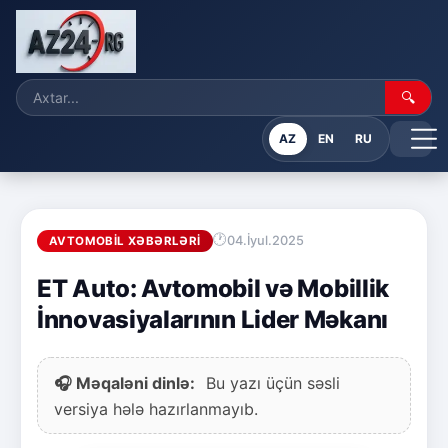
🔍
AZ
EN
RU
04.İyul.2025
AVTOMOBIL XƏBƏRLƏRI
ET Auto: Avtomobil və Mobillik
İnnovasiyalarının Lider Məkanı
🎧 Məqaləni dinlə:
Bu yazı üçün səsli
versiya hələ hazırlanmayıb.