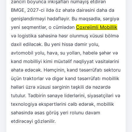
zənciri boyunca inkişafları nümayiş etdirən
BMGE, 2027-ci ildə öz əhatə dairəsini daha da
genişləndirməyi hədəfləyir. Bu məqsədlə, sərgiyə
yeni seqmentlər, o cümlədən
Çoxrejimli Mobillik
və logistika sahəsinə həsr olunmuş xüsusi bölmə
daxil ediləcək. Bu yeni hissə dəmir yolu,
avtomobil yolu, hava, su yolları, habelə şəhər və
kənd mobilliyi kimi müxtəlif nəqliyyat vasitələrini
əhatə edəcək. Həmçinin, kənd təsərrüfatı sektoru
üçün traktorlar və digər kənd təsərrüfatı mobillik
həlləri üzrə xüsusi sərginin təşkili də nəzərdə
tutulur. Tədbirin sənaye liderlərini, siyasətçiləri və
texnologiya ekspertlərini cəlb edərək, mobillik
sahəsində əsas görüş yeri rolunu davam
etdirəcəyi gözlənilir.