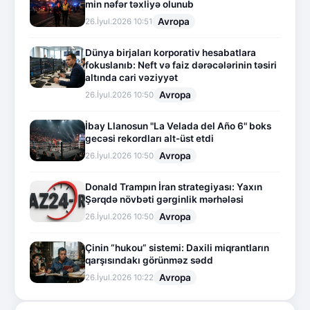
min nəfər təxliyə olunub
Avropa
26.İyul.2026 10:51
Dünya birjaları korporativ hesabatlara
fokuslanıb: Neft və faiz dərəcələrinin təsiri
altında cari vəziyyət
Avropa
26.İyul.2026 10:50
İbay Llanosun "La Velada del Año 6" boks
gecəsi rekordları alt-üst etdi
Avropa
26.İyul.2026 10:50
Donald Trampın İran strategiyası: Yaxın
Şərqdə növbəti gərginlik mərhələsi
Avropa
26.İyul.2026 10:50
Çinin “hukou” sistemi: Daxili miqrantların
qarşısındakı görünməz sədd
Avropa
26.İyul.2026 10:22