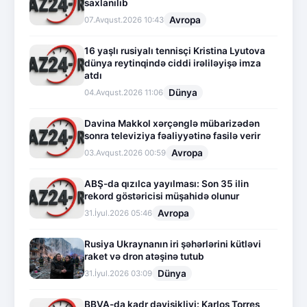
saxlanılıb
Avropa
07.Avqust.2026 10:43
16 yaşlı rusiyalı tennisçi Kristina Lyutova
dünya reytinqində ciddi irəliləyişə imza
atdı
Dünya
04.Avqust.2026 11:06
Davina Makkol xərçənglə mübarizədən
sonra televiziya fəaliyyətinə fasilə verir
Avropa
03.Avqust.2026 00:59
ABŞ-da qızılca yayılması: Son 35 ilin
rekord göstəricisi müşahidə olunur
Avropa
31.İyul.2026 05:46
Rusiya Ukraynanın iri şəhərlərini kütləvi
raket və dron atəşinə tutub
Dünya
31.İyul.2026 03:09
BBVA-da kadr dəyişikliyi: Karlos Torres