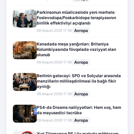
Parkinsonun müalicəsində yeni mərhələ:
Foslevodopa/Foskarbidopa terapiyasının
birillik effektivliyi açıqlandı
Avropa
09.Avqust.2026 17:36
Kanadada meşə yanğınları: Britaniya
Kolumbiyasında fövqəladə vəziyyət elan
olunub
Avropa
09.Avqust.2026 17:36
Berlinin gələcəyi: SPD və Solçular arasında
mənzillərin milliləşdirilməsi ilə bağlı fikir
ayrılığı
Avropa
09.Avqust.2026 17:36
PS4-də Dreams nailiyyətləri: Həm xoş, həm
də məyusedici təcrübə
Avropa
09.Avqust.2026 17:36
Yuri Tilemansın PSJ ilə matçda möhtəşəm