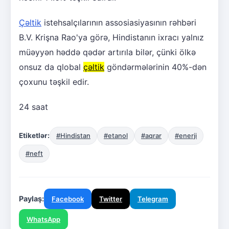
Çəltik
istehsalçılarının assosiasiyasının rəhbəri
B.V. Krişna Rao'ya görə, Hindistanın ixracı yalnız
müəyyən həddə qədər artırıla bilər, çünki ölkə
onsuz da qlobal
çəltik
göndərmələrinin 40%-dən
çoxunu təşkil edir.
24 saat
Etiketlər:
#Hindistan
#etanol
#aqrar
#enerji
#neft
Paylaş:
Facebook
Twitter
Telegram
WhatsApp