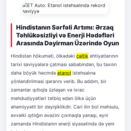
Hindistanın Sərfəli Artımı: Ərzaq
Təhlükəsizliyi və Enerji Hədəfləri
Arasında Dəyirman Üzərində Oyun
Hindistan hökuməti, ölkədəki
çəltik
ehtiyatlarının
tarixi səviyyələrə çatması səbəbindən, bu taxılın
daha böyük həcmdə
etanol
istehsalına
yönləndirilməsi qərarını verib. Bu addım, bir
zamanlar qıtlıqla üzləşən və ixrac
məhdudiyyətləri tətbiq edən ölkə üçün
əhəmiyyətli bir dəyişiklikdir. Cari ilin bol məhsulu,
əvvəlki qıtlığın əvəzini çıxmaqla yanaşı, eyni
zamanda Hindistanın enerji siyasətində də yeni