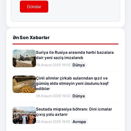
Göndər
Ən Son Xəbərlər
Suriya ilə Rusiya arasında hərbi bazalara
dair yeni saziş imzalanıb
Dünya
09.Avqust.2026 19:02
Çinli alimlər çirkab sularından qızıl və
gümüş əldə etməyin yeni üsulunu kəşf
ediblər
Dünya
09.Avqust.2026 19:02
Seutada miqrasiya böhranı: Dini icmalar
çıxış yolu axtarır
Avropa
09.Avqust.2026 19:02