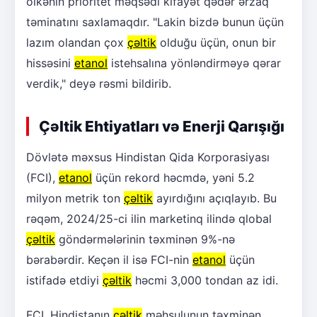
ölkənin prioritet məqsədi kifayət qədər ərzaq
təminatını saxlamaqdır. "Lakin bizdə bunun üçün
lazım olandan çox
çəltik
olduğu üçün, onun bir
hissəsini
etanol
istehsalına yönləndirməyə qərar
verdik," deyə rəsmi bildirib.
Çəltik Ehtiyatları və Enerji Qarışığı
Dövlətə məxsus Hindistan Qida Korporasiyası
(FCI),
etanol
üçün rekord həcmdə, yəni 5.2
milyon metrik ton
çəltik
ayırdığını açıqlayıb. Bu
rəqəm, 2024/25-ci ilin marketinq ilində qlobal
çəltik
göndərmələrinin təxminən 9%-nə
bərabərdir. Keçən il isə FCI-nin
etanol
üçün
istifadə etdiyi
çəltik
həcmi 3,000 tondan az idi.
FCI, Hindistanın
çəltik
məhsulunun təxminən