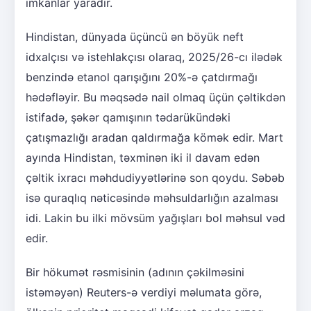
imkanlar yaradır.
Hindistan, dünyada üçüncü ən böyük neft
idxalçısı və istehlakçısı olaraq, 2025/26-cı ilədək
benzində etanol qarışığını 20%-ə çatdırmağı
hədəfləyir. Bu məqsədə nail olmaq üçün çəltikdən
istifadə, şəkər qamışının tədarükündəki
çatışmazlığı aradan qaldırmağa kömək edir. Mart
ayında Hindistan, təxminən iki il davam edən
çəltik ixracı məhdudiyyətlərinə son qoydu. Səbəb
isə quraqlıq nəticəsində məhsuldarlığın azalması
idi. Lakin bu ilki mövsüm yağışları bol məhsul vəd
edir.
Bir hökumət rəsmisinin (adının çəkilməsini
istəməyən) Reuters-ə verdiyi məlumata görə,