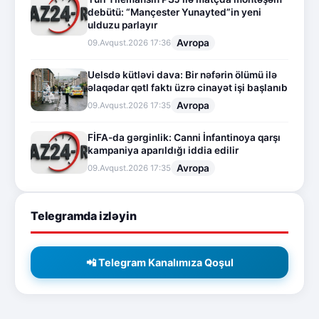
debütü: “Mançester Yunayted”in yeni
ulduzu parlayır
Avropa
09.Avqust.2026 17:36
Uelsdə kütləvi dava: Bir nəfərin ölümü ilə
əlaqədar qətl faktı üzrə cinayət işi başlanıb
Avropa
09.Avqust.2026 17:35
FİFA-da gərginlik: Canni İnfantinoya qarşı
kampaniya aparıldığı iddia edilir
Avropa
09.Avqust.2026 17:35
Telegramda izləyin
📲 Telegram Kanalımıza Qoşul