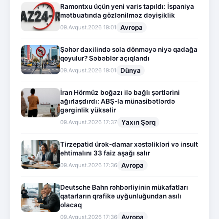
Ramontxu üçün yeni varis tapıldı: İspaniya
mətbuatında gözlənilməz dəyişiklik
Avropa
09.Avqust.2026 19:01
Şəhər daxilində sola dönməyə niyə qadağa
qoyulur? Səbəblər açıqlandı
Dünya
09.Avqust.2026 19:01
İran Hörmüz boğazı ilə bağlı şərtlərini
ağırlaşdırdı: ABŞ-la münasibətlərdə
gərginlik yüksəlir
Yaxın Şərq
09.Avqust.2026 17:37
Tirzepatid ürək-damar xəstəlikləri və insult
ehtimalını 33 faiz aşağı salır
Avropa
09.Avqust.2026 17:36
Deutsche Bahn rəhbərliyinin mükafatları
qatarların qrafikə uyğunluğundan asılı
olacaq
Avropa
09.Avqust.2026 17:36