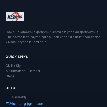
Heç bir hüququmuz qorunmur, amma siz yenə də qorunurmuş
kimi davranın və saytda dərc olunan xəbərlərdən istifadə zamanı
24 saat saytına istinad edin.
QUICK LINKS
Gizlilik Siyasəti
Məlumatların Silinməsi
Əlaqə
ƏLAQƏ
az24saat.org
24saat.org@gmail.com