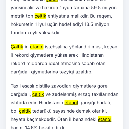
yarısını alır və hazırda 1 iyun tarixinə 59.5 milyon
metrik ton
çəltik
ehtiyatına malikdir. Bu rəqəm,
hökumətin 1 iyul üçün hədəflədiyi 13.5 milyon
tondan xeyli yüksəkdir.
Çəltik
in
etanol
istehsalına yönləndirilməsi, keçən
il rekord qiymətlərə yüksələrək Hindistanın
rekord miqdarda idxal etməsinə səbəb olan
qarğıdalı qiymətlərinə təzyiqi azaldıb.
Taxıl əsaslı distillə zavodları qiymətlərə görə
qarğıdalı,
çəltik
və zədələnmiş ərzaq taxıllarından
istifadə edir. Hindistanın
etanol
qarışığı hədəfi,
bol
çəltik
tədarükü sayəsində demək olar ki,
həyata keçməkdədir. Ötən il benzindəki
etanol
həcmi 14.6% təşkil edirdi.