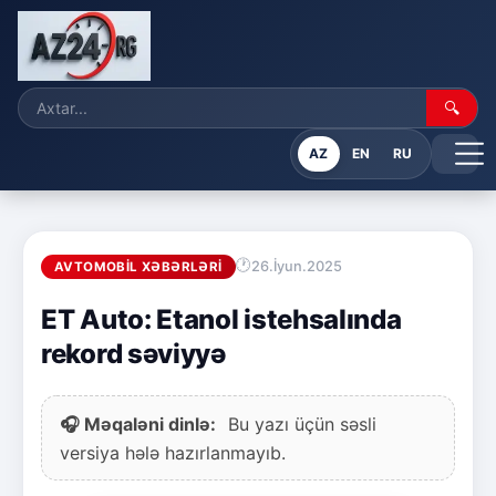
🔍
AZ
EN
RU
26.İyun.2025
AVTOMOBIL XƏBƏRLƏRI
ET Auto: Etanol istehsalında
rekord səviyyə
🎧 Məqaləni dinlə:
Bu yazı üçün səsli
versiya hələ hazırlanmayıb.