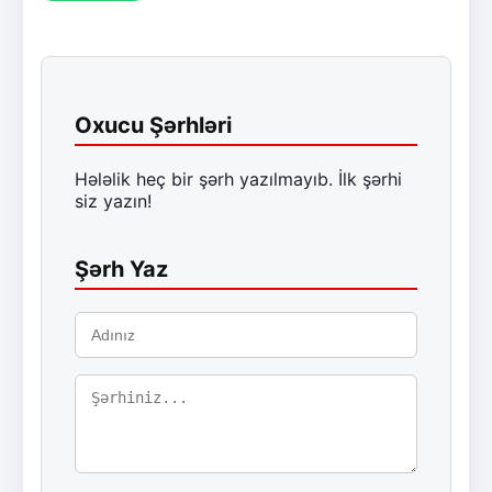
Oxucu Şərhləri
Hələlik heç bir şərh yazılmayıb. İlk şərhi
siz yazın!
Şərh Yaz