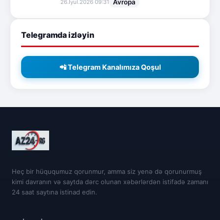
Avropa
26.İyul.2026 09:31
Telegramda izləyin
📲 Telegram Kanalımıza Qoşul
Heç bir hüququmuz qorunmur, amma siz yenə də qorunurmuş
kimi davranın və saytda dərc olunan xəbərlərdən istifadə zamanı
24 saat saytına istinad edin.