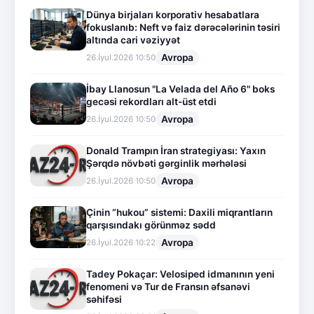
Dünya birjaları korporativ hesabatlara
fokuslanıb: Neft və faiz dərəcələrinin təsiri
altında cari vəziyyət
Avropa
26.İyul.2026 10:50
İbay Llanosun "La Velada del Año 6" boks
gecəsi rekordları alt-üst etdi
Avropa
26.İyul.2026 10:50
Donald Trampın İran strategiyası: Yaxın
Şərqdə növbəti gərginlik mərhələsi
Avropa
26.İyul.2026 10:50
Çinin “hukou” sistemi: Daxili miqrantların
qarşısındakı görünməz sədd
Avropa
26.İyul.2026 10:22
Tadey Pokaçar: Velosiped idmanının yeni
fenomeni və Tur de Fransın əfsanəvi
səhifəsi