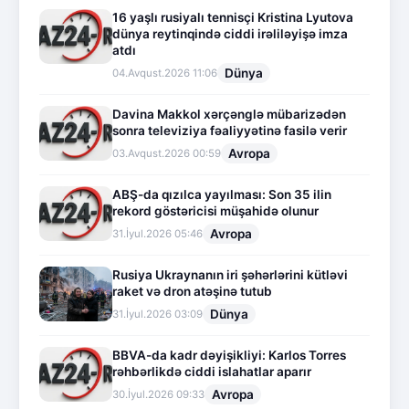
16 yaşlı rusiyalı tennisçi Kristina Lyutova
dünya reytinqində ciddi irəliləyişə imza
atdı
Dünya
04.Avqust.2026 11:06
Davina Makkol xərçənglə mübarizədən
sonra televiziya fəaliyyətinə fasilə verir
Avropa
03.Avqust.2026 00:59
ABŞ-da qızılca yayılması: Son 35 ilin
rekord göstəricisi müşahidə olunur
Avropa
31.İyul.2026 05:46
Rusiya Ukraynanın iri şəhərlərini kütləvi
raket və dron atəşinə tutub
Dünya
31.İyul.2026 03:09
BBVA-da kadr dəyişikliyi: Karlos Torres
rəhbərlikdə ciddi islahatlar aparır
Avropa
30.İyul.2026 09:33