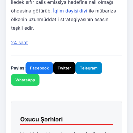
ilədək sıfır xalis emissiya hədəfinə nail olmağı
öhdəsinə götürüb.
İqlim dəyişikliyi
ilə mübarizə
ölkənin uzunmüddətli strategiyasının əsasını
təşkil edir.
24 saat
Paylaş:
Facebook
Twitter
Telegram
WhatsApp
Oxucu Şərhləri