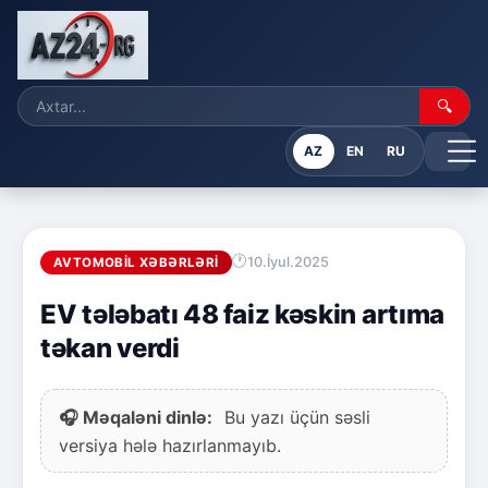
🔍
AZ
EN
RU
10.İyul.2025
AVTOMOBIL XƏBƏRLƏRI
EV tələbatı 48 faiz kəskin artıma
təkan verdi
🎧 Məqaləni dinlə:
Bu yazı üçün səsli
versiya hələ hazırlanmayıb.