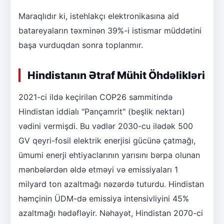
Maraqlıdır ki, istehlakçı elektronikasına aid
batareyaların təxminən 39%-i istismar müddətini
başa vurduqdan sonra toplanmır.
Hindistanın Ətraf Mühit Öhdəlikləri
2021-ci ildə keçirilən COP26 sammitində
Hindistan iddialı "Pançamrit" (beşlik nektarı)
vədini vermişdi. Bu vədlər 2030-cu ilədək 500
GV qeyri-fosil elektrik enerjisi gücünə çatmağı,
ümumi enerji ehtiyaclarının yarısını bərpa olunan
mənbələrdən əldə etməyi və emissiyaları 1
milyard ton azaltmağı nəzərdə tuturdu. Hindistan
həmçinin ÜDM-də emissiya intensivliyini 45%
azaltmağı hədəfləyir. Nəhayət, Hindistan 2070-ci