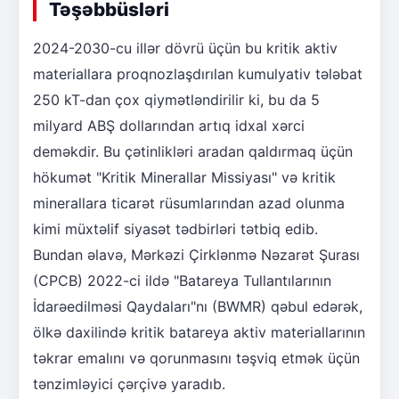
Təşəbbüsləri
2024-2030-cu illər dövrü üçün bu kritik aktiv
materiallara proqnozlaşdırılan kumulyativ tələbat
250 kT-dan çox qiymətləndirilir ki, bu da 5
milyard ABŞ dollarından artıq idxal xərci
deməkdir. Bu çətinlikləri aradan qaldırmaq üçün
hökumət "Kritik Minerallar Missiyası" və kritik
minerallara ticarət rüsumlarından azad olunma
kimi müxtəlif siyasət tədbirləri tətbiq edib.
Bundan əlavə, Mərkəzi Çirklənmə Nəzarət Şurası
(CPCB) 2022-ci ildə "Batareya Tullantılarının
İdarəedilməsi Qaydaları"nı (BWMR) qəbul edərək,
ölkə daxilində kritik batareya aktiv materiallarının
təkrar emalını və qorunmasını təşviq etmək üçün
tənzimləyici çərçivə yaradıb.