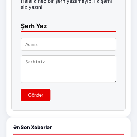
Hələlik heç bir şərh yazılmayıb. İlk şərhi
siz yazın!
Şərh Yaz
Göndər
Ən Son Xəbərlər