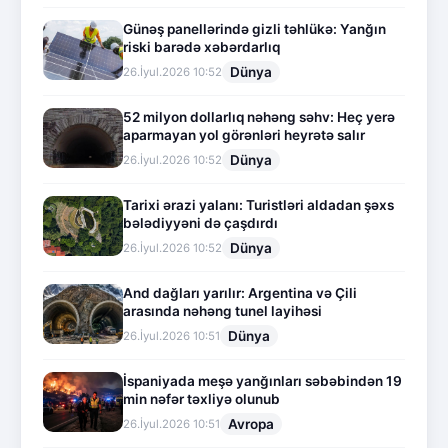
Günəş panellərində gizli təhlükə: Yanğın
riski barədə xəbərdarlıq
Dünya
26.İyul.2026 10:52
52 milyon dollarlıq nəhəng səhv: Heç yerə
aparmayan yol görənləri heyrətə salır
Dünya
26.İyul.2026 10:52
Tarixi ərazi yalanı: Turistləri aldadan şəxs
bələdiyyəni də çaşdırdı
Dünya
26.İyul.2026 10:52
And dağları yarılır: Argentina və Çili
arasında nəhəng tunel layihəsi
Dünya
26.İyul.2026 10:51
İspaniyada meşə yanğınları səbəbindən 19
min nəfər təxliyə olunub
Avropa
26.İyul.2026 10:51