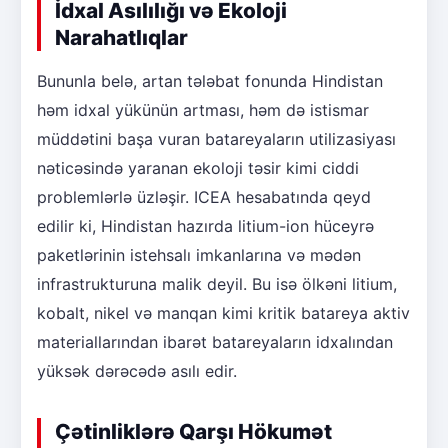
İdxal Asılılığı və Ekoloji
Narahatlıqlar
Bununla belə, artan tələbat fonunda Hindistan
həm idxal yükünün artması, həm də istismar
müddətini başa vuran batareyaların utilizasiyası
nəticəsində yaranan ekoloji təsir kimi ciddi
problemlərlə üzləşir. ICEA hesabatında qeyd
edilir ki, Hindistan hazırda litium-ion hüceyrə
paketlərinin istehsalı imkanlarına və mədən
infrastrukturuna malik deyil. Bu isə ölkəni litium,
kobalt, nikel və manqan kimi kritik batareya aktiv
materiallarından ibarət batareyaların idxalından
yüksək dərəcədə asılı edir.
Çətinliklərə Qarşı Hökumət