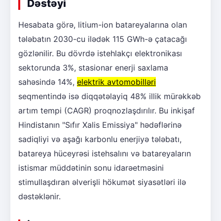
Dəstəyi
Hesabata görə, litium-ion batareyalarına olan
tələbatın 2030-cu ilədək 115 GWh-ə çatacağı
gözlənilir. Bu dövrdə istehlakçı elektronikası
sektorunda 3%, stasionar enerji saxlama
sahəsində 14%,
elektrik avtomobilləri
seqmentində isə diqqətəlayiq 48% illik mürəkkəb
artım tempi (CAGR) proqnozlaşdırılır. Bu inkişaf
Hindistanın "Sıfır Xalis Emissiya" hədəflərinə
sadiqliyi və aşağı karbonlu enerjiyə tələbatı,
batareya hüceyrəsi istehsalını və batareyaların
istismar müddətinin sonu idarəetməsini
stimullaşdıran əlverişli hökumət siyasətləri ilə
dəstəklənir.