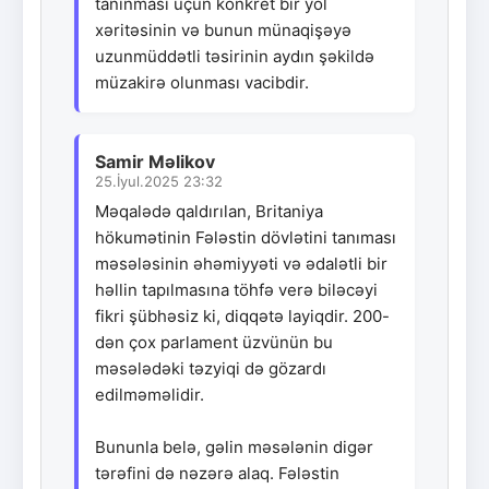
tanınması üçün konkret bir yol
xəritəsinin və bunun münaqişəyə
uzunmüddətli təsirinin aydın şəkildə
müzakirə olunması vacibdir.
Samir Məlikov
25.İyul.2025 23:32
Məqalədə qaldırılan, Britaniya
hökumətinin Fələstin dövlətini tanıması
məsələsinin əhəmiyyəti və ədalətli bir
həllin tapılmasına töhfə verə biləcəyi
fikri şübhəsiz ki, diqqətə layiqdir. 200-
dən çox parlament üzvünün bu
məsələdəki təzyiqi də gözardı
edilməməlidir.
Bununla belə, gəlin məsələnin digər
tərəfini də nəzərə alaq. Fələstin