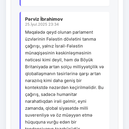
Pərviz İbrahimov
25.İyul.2025 23:34
Məqalədə qeyd olunan parlament
üzvlərinin Fələstin dövlətini tanıma
çağırışı, yalnız İsrail-Fələstin
münaqişəsinin kəskinləşməsinin
nəticəsi kimi deyil, həm də Böyük
Britaniyada artan solçu milliyyətçilik və
qloballaşmanın təsirlərinə qarşı artan
narazılıq kimi daha geniş bir
kontekstdə nəzərdən keçirilməlidir. Bu
çağırış, sadəcə humanitar
narahatlıqdan irəli gəlmir, eyni
zamanda, qlobal siyasətdə milli
suverenliyə və öz müəyyən etmə
hüququna vurğu edən bir
tendensiyanın təzahürüdür.