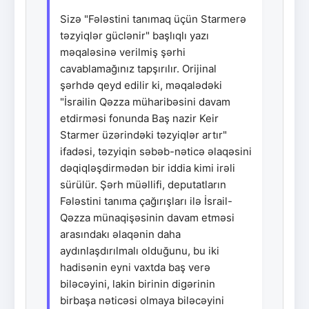
Sizə "Fələstini tanımaq üçün Starmerə
təzyiqlər güclənir" başlıqlı yazı
məqaləsinə verilmiş şərhi
cavablamağınız tapşırılır. Orijinal
şərhdə qeyd edilir ki, məqalədəki
"İsrailin Qəzza müharibəsini davam
etdirməsi fonunda Baş nazir Keir
Starmer üzərindəki təzyiqlər artır"
ifadəsi, təzyiqin səbəb-nəticə əlaqəsini
dəqiqləşdirmədən bir iddia kimi irəli
sürülür. Şərh müəllifi, deputatların
Fələstini tanıma çağırışları ilə İsrail-
Qəzza münaqişəsinin davam etməsi
arasındakı əlaqənin daha
aydınlaşdırılmalı olduğunu, bu iki
hadisənin eyni vaxtda baş verə
biləcəyini, lakin birinin digərinin
birbaşa nəticəsi olmaya biləcəyini