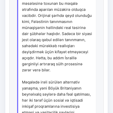
məsələsinə toxunan bu məqalə
ətrafında aparılan müzakirə olduqca
vacibdir. Orijinal şərhdə qeyd olunduğu
kimi, Fələstinin tanınmasının
münaqişənin həllindəki real təsirinə
dair şübhələr haqlıdır. Sadəcə bir siyasi
jest olaraq qəbul edilən tanınmanın,
sahədəki mürəkkəb reallıqları
dəyişdirmək üçün kifayət etməyəcəyi
açıqdır. Hətta, bu addım İsraillə
gərginliyi artıraraq sülh prosesinə
zərər verə bilər.
Məqalədə irəli sürülən alternativ
yanaşma, yəni Böyük Britaniyanın
beynəlxalq səylərə daha fəal qatılması,
hər iki tərəf üçün sosial və iqtisadi
inkişaf proqramlarına investisiya
etməsi və vasitəçilik səylərini