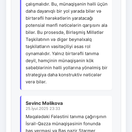
çalışmalıdır. Bu, münaqişənin həlli üçün
daha dayanıqlı bir yol yarada bilər və
birtərəfli hərəkətlərin yaratacağı
potensial mənfi nəticələrin qarşısını ala
bilər. Bu prosesdə, Birləşmiş Millətlər
Təşkilatının və digər beynəlxalq
təşkilatların vasitəçiliyi əsas rol
oynamalıdır. Yalnız birtərəfli tanıma
deyil, həmçinin münaqişənin kök
səbəblərinin həlli yollarına yönəlmiş bir
strategiya daha konstruktiv nəticələr
verə bilər.
Sevinc Məlikova
25.İyul.2025 23:33
Məqalədəki Fələstini tanıma çağırışının
İsrail-Qəzza münaqişəsinin fonunda
baş verməsi və Baş nazir Starmer