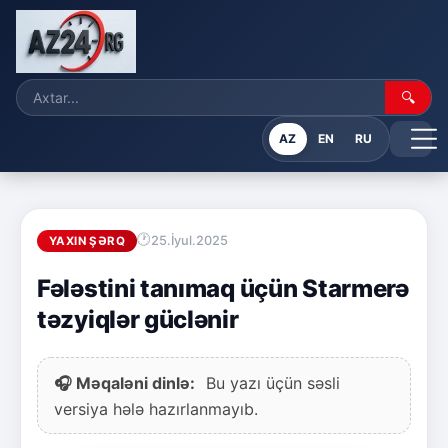
🔍
AZ
EN
RU
25.İyul.2025
YAXIN ŞƏRQ
Fələstini tanımaq üçün Starmerə
təzyiqlər güclənir
🎧 Məqaləni dinlə:
Bu yazı üçün səsli
versiya hələ hazırlanmayıb.