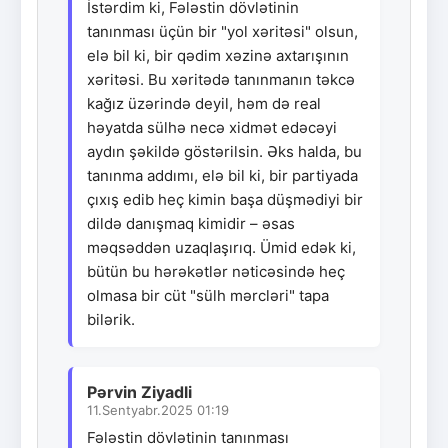
İstərdim ki, Fələstin dövlətinin
tanınması üçün bir "yol xəritəsi" olsun,
elə bil ki, bir qədim xəzinə axtarışının
xəritəsi. Bu xəritədə tanınmanın təkcə
kağız üzərində deyil, həm də real
həyatda sülhə necə xidmət edəcəyi
aydın şəkildə göstərilsin. Əks halda, bu
tanınma addımı, elə bil ki, bir partiyada
çıxış edib heç kimin başa düşmədiyi bir
dildə danışmaq kimidir – əsas
məqsəddən uzaqlaşırıq. Ümid edək ki,
bütün bu hərəkətlər nəticəsində heç
olmasa bir cüt "sülh mərcləri" tapa
bilərik.
Pərvin Ziyadli
11.Sentyabr.2025 01:19
Fələstin dövlətinin tanınması