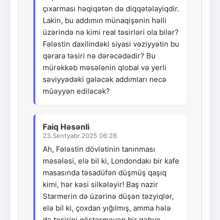
çıxarması həqiqətən də diqqətəlayiqdir.
Lakin, bu addımın münaqişənin həlli
üzərində nə kimi real təsirləri ola bilər?
Fələstin daxilindəki siyasi vəziyyətin bu
qərara təsiri nə dərəcədədir? Bu
mürəkkəb məsələnin qlobal və yerli
səviyyədəki gələcək addımları necə
müəyyən ediləcək?
Faiq Həsənli
23.Sentyabr.2025 06:28
Ah, Fələstin dövlətinin tanınması
məsələsi, elə bil ki, Londondakı bir kafe
masasında təsadüfən düşmüş qaşıq
kimi, hər kəsi silkələyir! Baş nazir
Starmerin də üzərinə düşən təzyiqlər,
elə bil ki, çoxdan yığılmış, amma hələ
də təsirini göstərməyən bir qəhvə