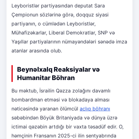
Leyboristlər partiyasından deputat Sara
Çempionun sözlərinə görə, doqquz siyasi
partiyanın, o cümlədən Leyboristlər,
Mühafizəkarlar, Liberal Demokratlar, SNP və
Yaşıllar partiyalarının nümayəndələri sənədə imza
atanlar arasında olub.
Beynəlxalq Reaksiyalar və
Humanitar Böhran
Bu məktub, İsrailin Qəzza zolağını davamlı
bombardman etməsi və blokadaya alması
nəticəsində yaranan ölümcül
aclıq böhranı
səbəbindən Böyük Britaniyada və dünya üzrə
ictimai qəzəbin artdığı bir vaxta təsadüf edir. O,
həmçinin Fransanın 2025-ci ilin sentyabrında