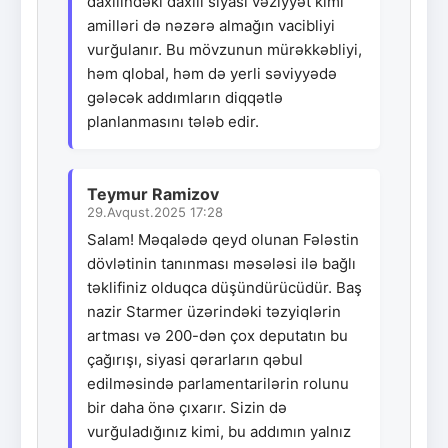
daxilindəki daxili siyasi vəziyyət kimi
amilləri də nəzərə almağın vacibliyi
vurğulanır. Bu mövzunun mürəkkəbliyi,
həm qlobal, həm də yerli səviyyədə
gələcək addımların diqqətlə
planlanmasını tələb edir.
Teymur Ramizov
29.Avqust.2025 17:28
Salam! Məqalədə qeyd olunan Fələstin
dövlətinin tanınması məsələsi ilə bağlı
təklifiniz olduqca düşündürücüdür. Baş
nazir Starmer üzərindəki təzyiqlərin
artması və 200-dən çox deputatın bu
çağırışı, siyasi qərarların qəbul
edilməsində parlamentarilərin rolunu
bir daha önə çıxarır. Sizin də
vurğuladığınız kimi, bu addımın yalnız