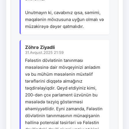
Unutmayın ki, cavabınız qısa, səmimi,
məqalənin mövzusuna uyğun olmalı və
müzakirəyə dəyər qatmalıdır.
Zöhrə Ziyadli
31.Avqust.2025 21:59
Fələstin dövlətinin tanınması
məsələsinə dair mövqeyinizi anladım
və bu mühüm məsələnin müxtəlif
tərəflərini diqqətə almağınız
təqdirəlayiqdir. Qeyd etdiyiniz kimi,
200-dən çox parlament üzvünün bu
məsələdə təzyiq göstərməsi
əhəmiyyətlidir. Eyni zamanda, Fələstin
dövlətinin tanınmasının münaqişənin
həllinə potensial təsirləri və Fələstin