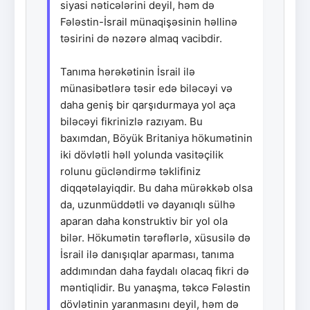
siyasi nəticələrini deyil, həm də
Fələstin-İsrail münaqişəsinin həllinə
təsirini də nəzərə almaq vacibdir.
Tanıma hərəkətinin İsrail ilə
münasibətlərə təsir edə biləcəyi və
daha geniş bir qarşıdurmaya yol aça
biləcəyi fikrinizlə razıyam. Bu
baxımdan, Böyük Britaniya hökumətinin
iki dövlətli həll yolunda vasitəçilik
rolunu gücləndirmə təklifiniz
diqqətəlayiqdir. Bu daha mürəkkəb olsa
da, uzunmüddətli və dayanıqlı sülhə
aparan daha konstruktiv bir yol ola
bilər. Hökumətin tərəflərlə, xüsusilə də
İsrail ilə danışıqlar aparması, tanıma
addımından daha faydalı olacaq fikri də
məntiqlidir. Bu yanaşma, təkcə Fələstin
dövlətinin yaranmasını deyil, həm də