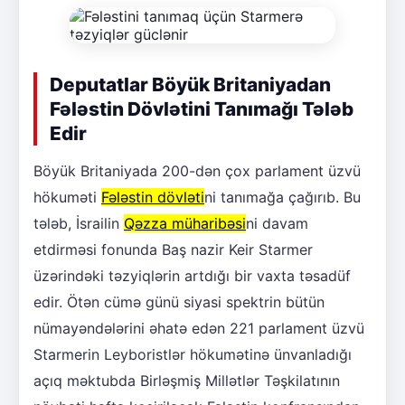
Deputatlar Böyük Britaniyadan
Fələstin Dövlətini Tanımağı Tələb
Edir
Böyük Britaniyada 200-dən çox parlament üzvü
hökuməti
Fələstin dövləti
ni tanımağa çağırıb. Bu
tələb, İsrailin
Qəzza müharibəsi
ni davam
etdirməsi fonunda Baş nazir Keir Starmer
üzərindəki təzyiqlərin artdığı bir vaxta təsadüf
edir. Ötən cümə günü siyasi spektrin bütün
nümayəndələrini əhatə edən 221 parlament üzvü
Starmerin Leyboristlər hökumətinə ünvanladığı
açıq məktubda Birləşmiş Millətlər Təşkilatının