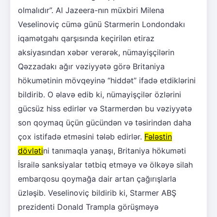
olmalıdır”. Al Jazeera-nın müxbiri Milena
Veselinoviç cümə günü Starmerin Londondakı
iqamətgahı qarşısında keçirilən etiraz
aksiyasından xəbər verərək, nümayişçilərin
Qəzzadakı ağır vəziyyətə görə Britaniya
hökumətinin mövqeyinə “hiddət” ifadə etdiklərini
bildirib. O əlavə edib ki, nümayişçilər özlərini
gücsüz hiss edirlər və Starmerdən bu vəziyyətə
son qoymaq üçün gücündən və təsirindən daha
çox istifadə etməsini tələb edirlər.
Fələstin
dövləti
ni tanımaqla yanaşı, Britaniya hökuməti
İsrailə sanksiyalar tətbiq etməyə və ölkəyə silah
embarqosu qoymağa dair artan çağırışlarla
üzləşib. Veselinoviç bildirib ki, Starmer ABŞ
prezidenti Donald Trampla görüşməyə