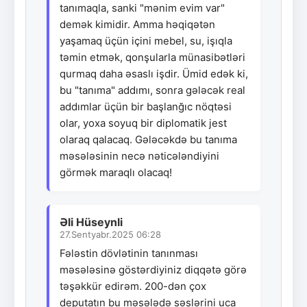
tanımaqla, sanki "mənim evim var"
demək kimidir. Amma həqiqətən
yaşamaq üçün içini mebel, su, işıqla
təmin etmək, qonşularla münasibətləri
qurmaq daha əsaslı işdir. Ümid edək ki,
bu "tanıma" addımı, sonra gələcək real
addımlar üçün bir başlanğıc nöqtəsi
olar, yoxa soyuq bir diplomatik jest
olaraq qalacaq. Gələcəkdə bu tanıma
məsələsinin necə nəticələndiyini
görmək maraqlı olacaq!
Əli Hüseynli
27.Sentyabr.2025 06:28
Fələstin dövlətinin tanınması
məsələsinə göstərdiyiniz diqqətə görə
təşəkkür edirəm. 200-dən çox
deputatın bu məsələdə səslərini uca