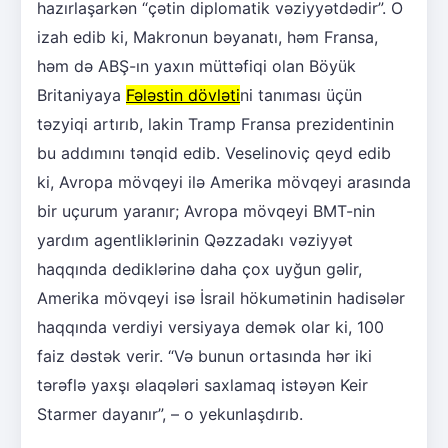
hazırlaşarkən “çətin diplomatik vəziyyətdədir”. O
izah edib ki, Makronun bəyanatı, həm Fransa,
həm də ABŞ-ın yaxın müttəfiqi olan Böyük
Britaniyaya
Fələstin dövləti
ni tanıması üçün
təzyiqi artırıb, lakin Tramp Fransa prezidentinin
bu addımını tənqid edib. Veselinoviç qeyd edib
ki, Avropa mövqeyi ilə Amerika mövqeyi arasında
bir uçurum yaranır; Avropa mövqeyi BMT-nin
yardım agentliklərinin Qəzzadakı vəziyyət
haqqında dediklərinə daha çox uyğun gəlir,
Amerika mövqeyi isə İsrail hökumətinin hadisələr
haqqında verdiyi versiyaya demək olar ki, 100
faiz dəstək verir. “Və bunun ortasında hər iki
tərəflə yaxşı əlaqələri saxlamaq istəyən Keir
Starmer dayanır”, – o yekunlaşdırıb.