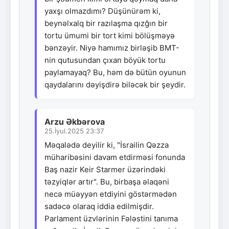
yaxşı olmazdımı? Düşünürəm ki,
beynəlxalq bir razılaşma qızğın bir
tortu ümumi bir tort kimi bölüşməyə
bənzəyir. Niyə hamımız birləşib BMT-
nin qutusundan çıxan böyük tortu
paylamayaq? Bu, həm də bütün oyunun
qaydalarını dəyişdirə biləcək bir şeydir.
Arzu Əkbərova
25.İyul.2025 23:37
Məqalədə deyilir ki, "İsrailin Qəzza
müharibəsini davam etdirməsi fonunda
Baş nazir Keir Starmer üzərindəki
təzyiqlər artır". Bu, birbaşa əlaqəni
necə müəyyən etdiyini göstərmədən
sadəcə olaraq iddia edilmişdir.
Parlament üzvlərinin Fələstini tanıma