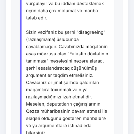
vurğulayır və bu iddianı dəstəkləmək
üçün daha çox məlumat və mənbə
tələb edir.
Sizin vəzifəniz bu şərhi "disagreeing"
(razılaşmama) üslubunda
cavablamaqdır. Cavabınızda məqalənin
əsas mövzusu olan "Fələstin dövlətinin
tanınması" məsələsini nəzərə alaraq,
şərhi əsaslandıracaq düşünülmüş
arqumentlər təqdim etməlisiniz.
Cavabınız orijinal şərhdə qaldırılan
məqamlara toxunmalı və niyə
razılaşmadığınızı izah etməlidir.
Məsələn, deputatların çağırışlarının
Qəzza müharibəsinin davam etməsi ilə
əlaqəli olduğunu göstərən mənbələrə
və ya arqumentlərə istinad edə
bilərsiniz.