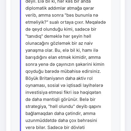
deyil. Elə bil ki, hər kəs bir anda
diplomatik addımlar atmağa qərar
verib, amma sonra "bəs bununla nə
etməliyik?" sualı ortaya çıxır. Məqalədə
də qeyd olunduğu kimi, sadəcə bir
"tanıdıq" deməklə hər şeyin həll
olunacağını gözləmək bir az naiv
yanaşma olar. Bu, elə bil ki, hamı ilə
barışdığını elan etmək kimidir, amma
sonra yenə də çayınızın şəkərini kimin
qoyduğu barədə mübahisə edirsiniz.
Böyük Britaniyanın daha aktiv rol
oynaması, sosial və iqtisadi layihələrə
investisiya etməsi fikri isə həqiqətən
də daha məntiqli görünür. Belə bir
strategiya, "həll olundu" deyib qapını
bağlamaqdan daha çətindir, amma
uzunmüddətdə daha çox bəhrəsini
verə bilər. Sadəcə bir dövləti