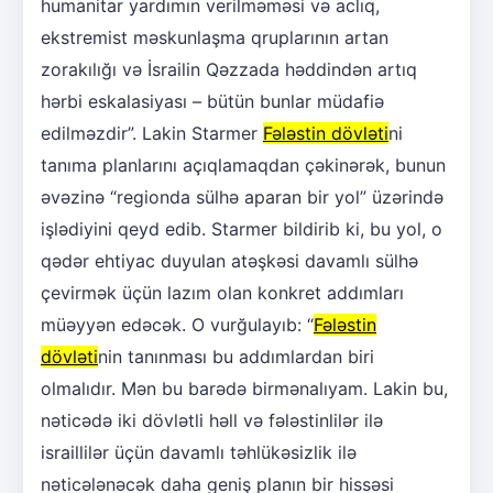
humanitar yardımın verilməməsi və aclıq,
ekstremist məskunlaşma qruplarının artan
zorakılığı və İsrailin Qəzzada həddindən artıq
hərbi eskalasiyası – bütün bunlar müdafiə
edilməzdir”. Lakin Starmer
Fələstin dövləti
ni
tanıma planlarını açıqlamaqdan çəkinərək, bunun
əvəzinə “regionda sülhə aparan bir yol” üzərində
işlədiyini qeyd edib. Starmer bildirib ki, bu yol, o
qədər ehtiyac duyulan atəşkəsi davamlı sülhə
çevirmək üçün lazım olan konkret addımları
müəyyən edəcək. O vurğulayıb: “
Fələstin
dövləti
nin tanınması bu addımlardan biri
olmalıdır. Mən bu barədə birmənalıyam. Lakin bu,
nəticədə iki dövlətli həll və fələstinlilər ilə
israillilər üçün davamlı təhlükəsizlik ilə
nəticələnəcək daha geniş planın bir hissəsi