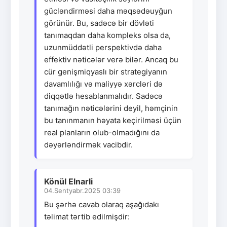
gücləndirməsi daha məqsədəuyğun
görünür. Bu, sadəcə bir dövləti
tanımaqdan daha kompleks olsa da,
uzunmüddətli perspektivdə daha
effektiv nəticələr verə bilər. Ancaq bu
cür genişmiqyaslı bir strategiyanın
davamlılığı və maliyyə xərcləri də
diqqətlə hesablanmalıdır. Sadəcə
tanımağın nəticələrini deyil, həmçinin
bu tanınmanın həyata keçirilməsi üçün
real planların olub-olmadığını da
dəyərləndirmək vacibdir.
Könül Elnarli
04.Sentyabr.2025 03:39
Bu şərhə cavab olaraq aşağıdakı
təlimat tərtib edilmişdir: