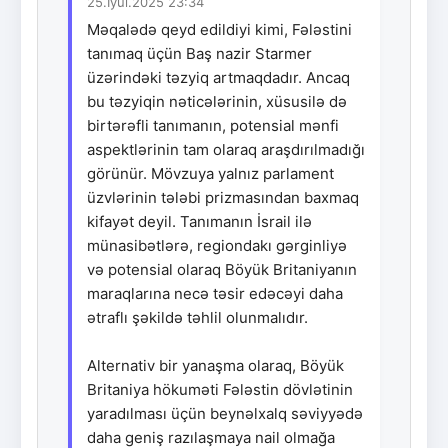
25.İyul.2025 23:34
Məqalədə qeyd edildiyi kimi, Fələstini
tanımaq üçün Baş nazir Starmer
üzərindəki təzyiq artmaqdadır. Ancaq
bu təzyiqin nəticələrinin, xüsusilə də
birtərəfli tanımanın, potensial mənfi
aspektlərinin tam olaraq araşdırılmadığı
görünür. Mövzuya yalnız parlament
üzvlərinin tələbi prizmasından baxmaq
kifayət deyil. Tanımanın İsrail ilə
münasibətlərə, regiondakı gərginliyə
və potensial olaraq Böyük Britaniyanın
maraqlarına necə təsir edəcəyi daha
ətraflı şəkildə təhlil olunmalıdır.
Alternativ bir yanaşma olaraq, Böyük
Britaniya hökuməti Fələstin dövlətinin
yaradılması üçün beynəlxalq səviyyədə
daha geniş razılaşmaya nail olmağa