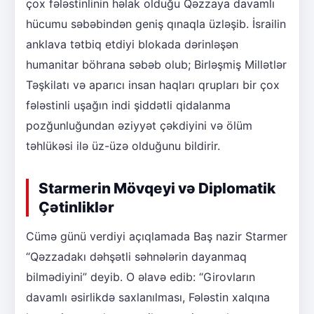
çox fələstinlinin həlak olduğu Qəzzaya davamlı
hücumu səbəbindən geniş qınaqla üzləşib. İsrailin
anklava tətbiq etdiyi blokada dərinləşən
humanitar böhrana səbəb olub; Birləşmiş Millətlər
Təşkilatı və aparıcı insan haqları qrupları bir çox
fələstinli uşağın indi şiddətli qidalanma
pozğunluğundan əziyyət çəkdiyini və ölüm
təhlükəsi ilə üz-üzə olduğunu bildirir.
Starmerin Mövqeyi və Diplomatik
Çətinliklər
Cümə günü verdiyi açıqlamada Baş nazir Starmer
“Qəzzadakı dəhşətli səhnələrin dayanmaq
bilmədiyini” deyib. O əlavə edib: “Girovların
davamlı əsirlikdə saxlanılması, Fələstin xalqına