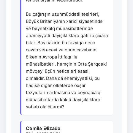
Bu çağırışın uzunmüddətli təsirləri,
Böyük Britaniyanın xarici siyasətində
və beynəlxalq münasibətlərində
əhəmiyyətli dəyişikliklərə gətirib çıxara
bilər. Baş nazirin bu təzyiqə necə
cavab verəcəyi və onun cavabının
ölkənin Avropa İttifaqı ilə
münasibətləri, həmçinin Orta Şərqdəki
mövqeyi üçün nəticələri əsaslı
olmalıdır. Daha da əhəmiyyətlisi, bu
hadisə digər ölkələrdə oxşar
təzyiqlərin artmasına və beynəlxalq
münasibətlərdə köklü dəyişikliklərə
səbəb ola bilərmi?
Cəmilə Əlizadə