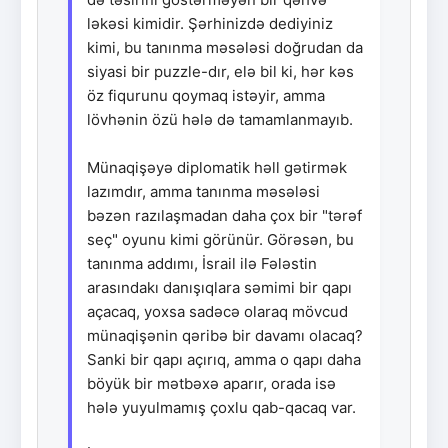
ləkəsi kimidir. Şərhinizdə dediyiniz
kimi, bu tanınma məsələsi doğrudan da
siyasi bir puzzle-dır, elə bil ki, hər kəs
öz fiqurunu qoymaq istəyir, amma
lövhənin özü hələ də tamamlanmayıb.
Münaqişəyə diplomatik həll gətirmək
lazımdır, amma tanınma məsələsi
bəzən razılaşmadan daha çox bir "tərəf
seç" oyunu kimi görünür. Görəsən, bu
tanınma addımı, İsrail ilə Fələstin
arasındakı danışıqlara səmimi bir qapı
açacaq, yoxsa sadəcə olaraq mövcud
münaqişənin qəribə bir davamı olacaq?
Sanki bir qapı açırıq, amma o qapı daha
böyük bir mətbəxə aparır, orada isə
hələ yuyulmamış çoxlu qab-qacaq var.