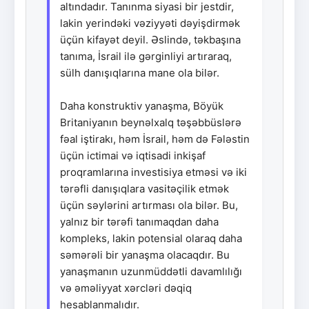
altındadır. Tanınma siyasi bir jestdir,
lakin yerindəki vəziyyəti dəyişdirmək
üçün kifayət deyil. Əslində, təkbaşına
tanıma, İsrail ilə gərginliyi artıraraq,
sülh danışıqlarına mane ola bilər.
Daha konstruktiv yanaşma, Böyük
Britaniyanın beynəlxalq təşəbbüslərə
fəal iştirakı, həm İsrail, həm də Fələstin
üçün ictimai və iqtisadi inkişaf
proqramlarına investisiya etməsi və iki
tərəfli danışıqlara vasitəçilik etmək
üçün səylərini artırması ola bilər. Bu,
yalnız bir tərəfi tanımaqdan daha
kompleks, lakin potensial olaraq daha
səmərəli bir yanaşma olacaqdır. Bu
yanaşmanın uzunmüddətli davamlılığı
və əməliyyat xərcləri dəqiq
hesablanmalıdır.