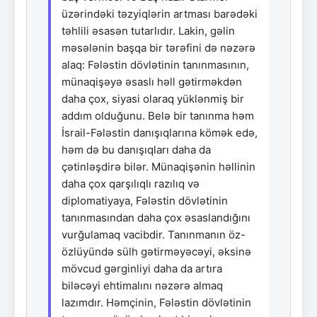
üzərindəki təzyiqlərin artması barədəki
təhlili əsasən tutarlıdır. Lakin, gəlin
məsələnin başqa bir tərəfini də nəzərə
alaq: Fələstin dövlətinin tanınmasının,
münaqişəyə əsaslı həll gətirməkdən
daha çox, siyasi olaraq yüklənmiş bir
addım olduğunu. Belə bir tanınma həm
İsrail-Fələstin danışıqlarına kömək edə,
həm də bu danışıqları daha da
çətinləşdirə bilər. Münaqişənin həllinin
daha çox qarşılıqlı razılıq və
diplomatiyaya, Fələstin dövlətinin
tanınmasından daha çox əsaslandığını
vurğulamaq vacibdir. Tanınmanın öz-
özlüyündə sülh gətirməyəcəyi, əksinə
mövcud gərginliyi daha da artıra
biləcəyi ehtimalını nəzərə almaq
lazımdır. Həmçinin, Fələstin dövlətinin