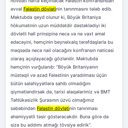
növbəti həftə keçiriləcək Fələstin konfransından
əvvəl
Fələstin dövləti
nin tanınmasını tələb edib.
Məktubda qeyd olunur ki, Böyük Britaniya
hökumətinin uzun müddətdir dəstəklədiyi iki
dövlətli həll prinsipinə necə və nə vaxt əməl
edəcəyini, həmçinin beynəlxalq tərəfdaşlarla bu
məqsədə necə nail olacağını konfransın nəticəsi
olaraq açıqlayacağı gözlənilir. Məktubda
həmçinin vurğulanıb: “Böyük Britaniyanın
müstəqil və azad Fələstinin yaradılması üçün
bütün səlahiyyətlərə sahib olmadığını
qiymətləndirsək də, tarixi əlaqələrimiz və BMT
Təhlükəsizlik Şurasının üzvü olmağımız
səbəbindən
Fələstin dövləti
nin tanınması
əhəmiyyətli təsir göstərəcəkdir. Buna görə də
sizə bu addımı atmağı tövsiyə edirik”.