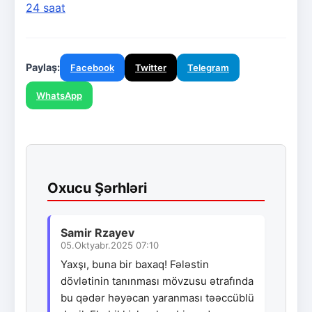
24 saat
Paylaş:
Facebook
Twitter
Telegram
WhatsApp
Oxucu Şərhləri
Samir Rzayev
05.Oktyabr.2025 07:10
Yaxşı, buna bir baxaq! Fələstin
dövlətinin tanınması mövzusu ətrafında
bu qədər həyəcan yaranması təəccüblü