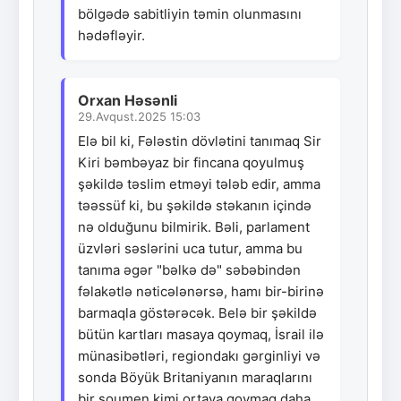
bölgədə sabitliyin təmin olunmasını
hədəfləyir.
Orxan Həsənli
29.Avqust.2025 15:03
Elə bil ki, Fələstin dövlətini tanımaq Sir
Kiri bəmbəyaz bir fincana qoyulmuş
şəkildə təslim etməyi tələb edir, amma
təəssüf ki, bu şəkildə stəkanın içində
nə olduğunu bilmirik. Bəli, parlament
üzvləri səslərini uca tutur, amma bu
tanıma əgər "bəlkə də" səbəbindən
fəlakətlə nəticələnərsə, hamı bir-birinə
barmaqla göstərəcək. Belə bir şəkildə
bütün kartları masaya qoymaq, İsrail ilə
münasibətləri, regiondakı gərginliyi və
sonda Böyük Britaniyanın maraqlarını
bir şoumen kimi ortaya qoymaq daha