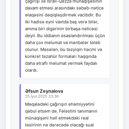
çağırışı ilə İsrail-Qəzza münaqişəsinin
davam etməsi arasındakı səbəb-nəticə
əlaqəsini dəqiqləşdirmək vacibdir. Bu
iki hadisə eyni vaxtda baş verə bilər,
amma biri digərinin birbaşa nəticəsi
deyil. Bu iddianın əsaslandırılması üçün
daha çox məlumat və mənbələr tələb
olunur. Məsələn, bu təzyiqin həcmi və
konkret təzahür formaları haqqında
daha ətraflı məlumat vermək faydalı
olardı.
Əfsun Zeynalova
25.İyul.2025 23:36
Məqalədəki çağırışın əhəmiyyətini
qəbul etsəm də, Fələstini tanımanın
münaqişəni həll etməkdəki real
təsirinin nə dərəcədə olacağı sual