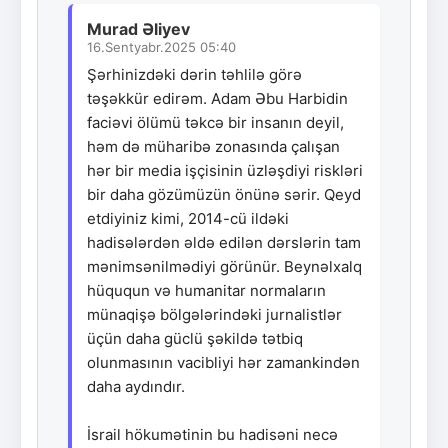
Murad Əliyev
16.Sentyabr.2025 05:40
Şərhinizdəki dərin təhlilə görə
təşəkkür edirəm. Adam Əbu Harbidin
faciəvi ölümü təkcə bir insanın deyil,
həm də müharibə zonasında çalışan
hər bir media işçisinin üzləşdiyi riskləri
bir daha gözümüzün önünə sərir. Qeyd
etdiyiniz kimi, 2014-cü ildəki
hadisələrdən əldə edilən dərslərin tam
mənimsənilmədiyi görünür. Beynəlxalq
hüququn və humanitar normaların
münaqişə bölgələrindəki jurnalistlər
üçün daha güclü şəkildə tətbiq
olunmasının vacibliyi hər zamankindən
daha aydındır.
İsrail hökumətinin bu hadisəni necə