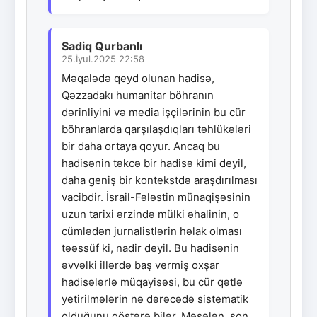
Sadiq Qurbanlı
25.İyul.2025 22:58
Məqalədə qeyd olunan hadisə,
Qəzzadakı humanitar böhranın
dərinliyini və media işçilərinin bu cür
böhranlarda qarşılaşdıqları təhlükələri
bir daha ortaya qoyur. Ancaq bu
hadisənin təkcə bir hadisə kimi deyil,
daha geniş bir kontekstdə araşdırılması
vacibdir. İsrail-Fələstin münaqişəsinin
uzun tarixi ərzində mülki əhalinin, o
cümlədən jurnalistlərin həlak olması
təəssüf ki, nadir deyil. Bu hadisənin
əvvəlki illərdə baş vermiş oxşar
hadisələrlə müqayisəsi, bu cür qətlə
yetirilmələrin nə dərəcədə sistematik
olduğunu göstərə bilər. Məsələn, son