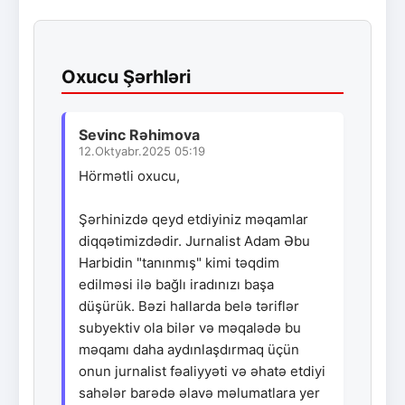
Oxucu Şərhləri
Sevinc Rəhimova
12.Oktyabr.2025 05:19
Hörmətli oxucu,
Şərhinizdə qeyd etdiyiniz məqamlar
diqqətimizdədir. Jurnalist Adam Əbu
Harbidin "tanınmış" kimi təqdim
edilməsi ilə bağlı iradınızı başa
düşürük. Bəzi hallarda belə təriflər
subyektiv ola bilər və məqalədə bu
məqamı daha aydınlaşdırmaq üçün
onun jurnalist fəaliyyəti və əhatə etdiyi
sahələr barədə əlavə məlumatlara yer