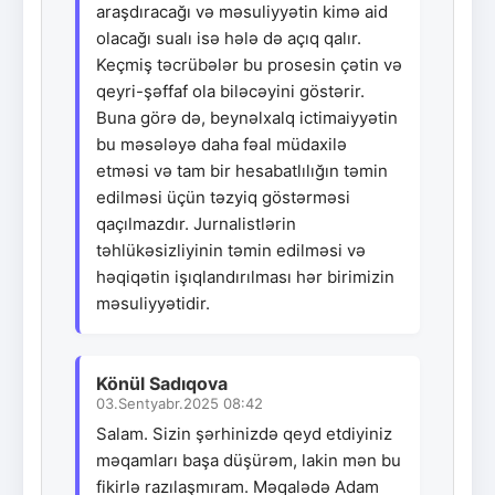
araşdıracağı və məsuliyyətin kimə aid
olacağı sualı isə hələ də açıq qalır.
Keçmiş təcrübələr bu prosesin çətin və
qeyri-şəffaf ola biləcəyini göstərir.
Buna görə də, beynəlxalq ictimaiyyətin
bu məsələyə daha fəal müdaxilə
etməsi və tam bir hesabatlılığın təmin
edilməsi üçün təzyiq göstərməsi
qaçılmazdır. Jurnalistlərin
təhlükəsizliyinin təmin edilməsi və
həqiqətin işıqlandırılması hər birimizin
məsuliyyətidir.
Könül Sadıqova
03.Sentyabr.2025 08:42
Salam. Sizin şərhinizdə qeyd etdiyiniz
məqamları başa düşürəm, lakin mən bu
fikirlə razılaşmıram. Məqalədə Adam