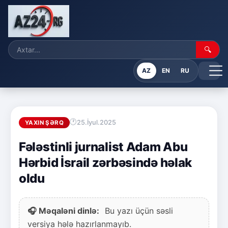
🔍
AZ
EN
RU
25.İyul.2025
YAXIN ŞƏRQ
Fələstinli jurnalist Adam Abu
Hərbid İsrail zərbəsində həlak
oldu
🎧 Məqaləni dinlə:
Bu yazı üçün səsli
versiya hələ hazırlanmayıb.