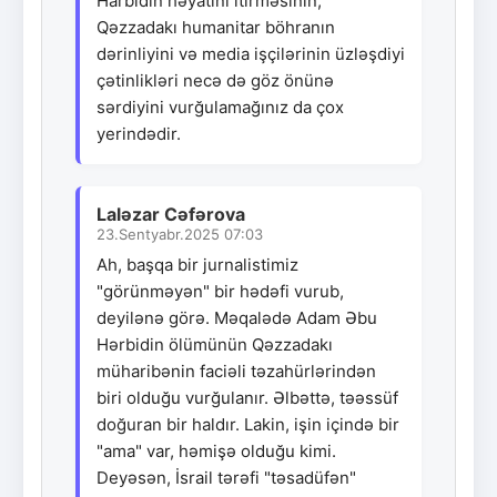
Harbidin həyatını itirməsinin,
Qəzzadakı humanitar böhranın
dərinliyini və media işçilərinin üzləşdiyi
çətinlikləri necə də göz önünə
sərdiyini vurğulamağınız da çox
yerindədir.
Laləzar Cəfərova
23.Sentyabr.2025 07:03
Ah, başqa bir jurnalistimiz
"görünməyən" bir hədəfi vurub,
deyilənə görə. Məqalədə Adam Əbu
Hərbidin ölümünün Qəzzadakı
müharibənin faciəli təzahürlərindən
biri olduğu vurğulanır. Əlbəttə, təəssüf
doğuran bir haldır. Lakin, işin içində bir
"ama" var, həmişə olduğu kimi.
Deyəsən, İsrail tərəfi "təsadüfən"