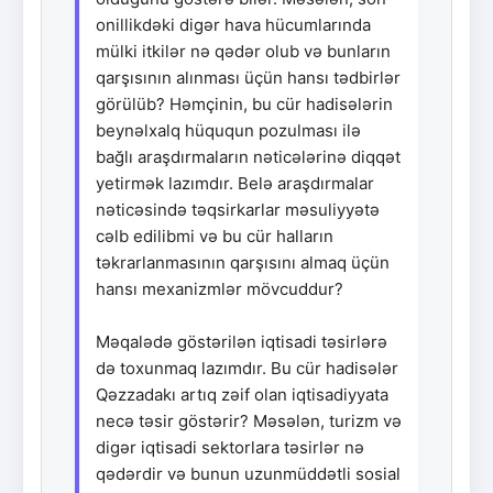
onillikdəki digər hava hücumlarında
mülki itkilər nə qədər olub və bunların
qarşısının alınması üçün hansı tədbirlər
görülüb? Həmçinin, bu cür hadisələrin
beynəlxalq hüququn pozulması ilə
bağlı araşdırmaların nəticələrinə diqqət
yetirmək lazımdır. Belə araşdırmalar
nəticəsində təqsirkarlar məsuliyyətə
cəlb edilibmi və bu cür halların
təkrarlanmasının qarşısını almaq üçün
hansı mexanizmlər mövcuddur?
Məqalədə göstərilən iqtisadi təsirlərə
də toxunmaq lazımdır. Bu cür hadisələr
Qəzzadakı artıq zəif olan iqtisadiyyata
necə təsir göstərir? Məsələn, turizm və
digər iqtisadi sektorlara təsirlər nə
qədərdir və bunun uzunmüddətli sosial