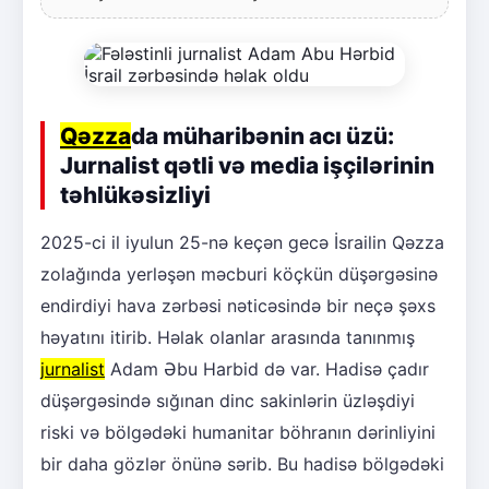
Qəzza
da müharibənin acı üzü:
Jurnalist qətli və media işçilərinin
təhlükəsizliyi
2025-ci il iyulun 25-nə keçən gecə İsrailin Qəzza
zolağında yerləşən məcburi köçkün düşərgəsinə
endirdiyi hava zərbəsi nəticəsində bir neçə şəxs
həyatını itirib. Həlak olanlar arasında tanınmış
jurnalist
Adam Əbu Harbid də var. Hadisə çadır
düşərgəsində sığınan dinc sakinlərin üzləşdiyi
riski və bölgədəki humanitar böhranın dərinliyini
bir daha gözlər önünə sərib. Bu hadisə bölgədəki