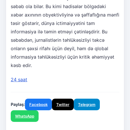
səbəb ola bilər. Bu kimi hadisələr bölgədəki
xəbər axınının obyektivliyinə və şəffaflığına mənfi
təsir göstərir, dünya ictimaiyyətini tam
informasiya ilə təmin etməyi çətinləşdirir. Bu
səbəbdən, jurnalistlərin təhlükəsizliyi təkcə
onların şəxsi rifahı üçün deyil, həm də qlobal
informasiya təhlükəsizliyi üçün kritik əhəmiyyət
kəsb edir.
24 saat
Paylaş:
Facebook
Twitter
Telegram
WhatsApp