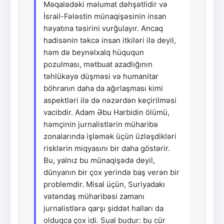
Məqalədəki məlumat dəhşətlidir və
İsrail-Fələstin münaqişəsinin insan
həyatına təsirini vurğulayır. Ancaq
hadisənin təkcə insan itkiləri ilə deyil,
həm də beynəlxalq hüququn
pozulması, mətbuat azadlığının
təhlükəyə düşməsi və humanitar
böhranın daha da ağırlaşması kimi
aspektləri ilə də nəzərdən keçirilməsi
vacibdir. Adam Əbu Harbidin ölümü,
həmçinin jurnalistlərin müharibə
zonalarında işləmək üçün üzləşdikləri
risklərin miqyasını bir daha göstərir.
Bu, yalnız bu münaqişədə deyil,
dünyanın bir çox yerində baş verən bir
problemdir. Misal üçün, Suriyadakı
vətəndaş müharibəsi zamanı
jurnalistlərə qarşı şiddət halları da
olduqca çox idi. Sual budur: bu cür