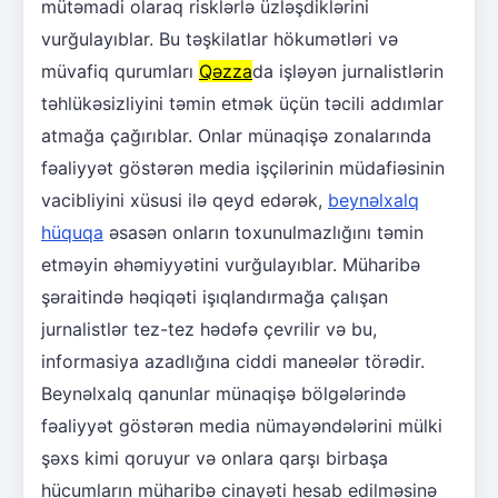
mütəmadi olaraq risklərlə üzləşdiklərini
vurğulayıblar. Bu təşkilatlar hökumətləri və
müvafiq qurumları
Qəzza
da işləyən jurnalistlərin
təhlükəsizliyini təmin etmək üçün təcili addımlar
atmağa çağırıblar. Onlar münaqişə zonalarında
fəaliyyət göstərən media işçilərinin müdafiəsinin
vacibliyini xüsusi ilə qeyd edərək,
beynəlxalq
hüquqa
əsasən onların toxunulmazlığını təmin
etməyin əhəmiyyətini vurğulayıblar. Müharibə
şəraitində həqiqəti işıqlandırmağa çalışan
jurnalistlər tez-tez hədəfə çevrilir və bu,
informasiya azadlığına ciddi maneələr törədir.
Beynəlxalq qanunlar münaqişə bölgələrində
fəaliyyət göstərən media nümayəndələrini mülki
şəxs kimi qoruyur və onlara qarşı birbaşa
hücumların müharibə cinayəti hesab edilməsinə