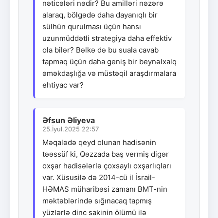
nəticələri nədir? Bu amilləri nəzərə
alaraq, bölgədə daha dayanıqlı bir
sülhün qurulması üçün hansı
uzunmüddətli strategiya daha effektiv
ola bilər? Bəlkə də bu suala cavab
tapmaq üçün daha geniş bir beynəlxalq
əməkdaşlığa və müstəqil araşdırmalara
ehtiyac var?
Əfsun Əliyeva
25.İyul.2025 22:57
Məqalədə qeyd olunan hadisənin
təəssüf ki, Qəzzada baş vermiş digər
oxşar hadisələrlə çoxsaylı oxşarlıqları
var. Xüsusilə də 2014-cü il İsrail-
HƏMAS müharibəsi zamanı BMT-nin
məktəblərində sığınacaq tapmış
yüzlərlə dinc sakinin ölümü ilə