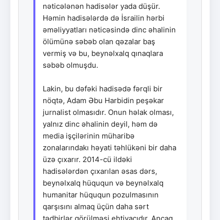
nəticələnən hadisələr yada düşür.
Həmin hadisələrdə də İsrailin hərbi
əməliyyatları nəticəsində dinc əhalinin
ölümünə səbəb olan qəzalar baş
vermiş və bu, beynəlxalq qınaqlara
səbəb olmuşdu.
Lakin, bu dəfəki hadisədə fərqli bir
nöqtə, Adam Əbu Harbidin peşəkar
jurnalist olmasıdır. Onun həlak olması,
yalnız dinc əhalinin deyil, həm də
media işçilərinin müharibə
zonalarındakı həyati təhlükəni bir daha
üzə çıxarır. 2014-cü ildəki
hadisələrdən çıxarılan əsas dərs,
beynəlxalq hüququn və beynəlxalq
humanitar hüququn pozulmasının
qarşısını almaq üçün daha sərt
tədbirlər görülməsi ehtiyacıdır. Ancaq