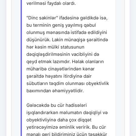
verilməsi faydalı olardı.
"Dinc sakinlər" ifadəsinə gəldikdə isə,
bu terminin geniş yayılmış qəbul
olunmuş mənasında istifadə edildiyini
düşünürük. Lakin münaqişə şəraitində
hər kəsin mülki statusunun
dəqiqləşdirilməsinin vacibliyini də
qeyd etmək lazımdır. Həlak olanların
müharibə cinayətlərindən kənar
şəraitdə həyatını itirdiyinə dair
sübutların təqdim olunması obyektivlik
baxımından əhəmiyyətlidir.
Gələcəkdə bu cür hadisələri
işıqlandırarkən məlumatın dəqiqliyi və
obyektivliyinə daha çox diqqət
yetirəcəyimizə əminlik veririk. Bu cür
mənalı geri bildiriminiz üçün təşəkkür