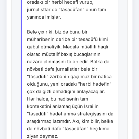
oradakı bir hərbi hədəfi vurub,
jurnalistlər də "təsadüfən" onun tam
yanında imişlər.
Belə çıxır ki, biz də bunu bir
müharibənin qəribə bir təsadüfü kimi
qəbul etməliyik. Məqalə müəllifi haqlı
olaraq müxtəlif baxış bucaqlarının
nəzərə alınmasını tələb edir. Bəlkə də
növbəti dəfə jurnalistlər belə bir
"təsadüfi" zərbənin qaçılmaz bir nəticə
olduğunu, yəni oradakı "hərbi hədəfin"
çox da gizli olmadığını anlayacaqlar.
Hər halda, bu hadisənin tam
kontekstini anlamaq üçün İsrailin
"təsadüfi" hədəflənmə strategiyasını da
araşdırmaq lazımdır. Axı, kim bilir, bəlkə
də növbəti dəfə "təsadüfən" heç kimə
ziyan dəyməz.