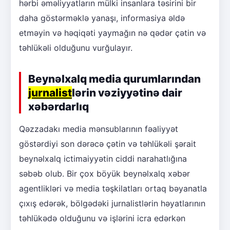
hərbi əməliyyatların mülki insanlara təsirini bir
daha göstərməklə yanaşı, informasiya əldə
etməyin və həqiqəti yaymağın nə qədər çətin və
təhlükəli olduğunu vurğulayır.
Beynəlxalq media qurumlarından
jurnalist
lərin vəziyyətinə dair
xəbərdarlıq
Qəzzadakı media mənsublarının fəaliyyət
göstərdiyi son dərəcə çətin və təhlükəli şərait
beynəlxalq ictimaiyyətin ciddi narahatlığına
səbəb olub. Bir çox böyük beynəlxalq xəbər
agentlikləri və media təşkilatları ortaq bəyanatla
çıxış edərək, bölgədəki jurnalistlərin həyatlarının
təhlükədə olduğunu və işlərini icra edərkən