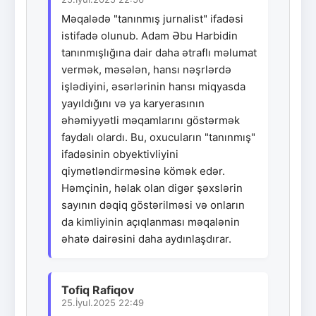
Məqalədə "tanınmış jurnalist" ifadəsi
istifadə olunub. Adam Əbu Harbidin
tanınmışlığına dair daha ətraflı məlumat
vermək, məsələn, hansı nəşrlərdə
işlədiyini, əsərlərinin hansı miqyasda
yayıldığını və ya karyerasının
əhəmiyyətli məqamlarını göstərmək
faydalı olardı. Bu, oxucuların "tanınmış"
ifadəsinin obyektivliyini
qiymətləndirməsinə kömək edər.
Həmçinin, həlak olan digər şəxslərin
sayının dəqiq göstərilməsi və onların
da kimliyinin açıqlanması məqalənin
əhatə dairəsini daha aydınlaşdırar.
Tofiq Rafiqov
25.İyul.2025 22:49