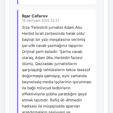
İlqar Cəfərov
19.Sentyabr.2025 22:21
Sizə 'Fələstinli jurnalist Adam Abu
Hərbid İsrail zərbəsində həlak oldu'
başlıqlı bir yazı məqaləsinə verilmiş
şərഹിə cavab yazmağınız tapşırılır.
Orijinal şərh belədir: 'Şərhə cavab
olaraq, Adam Əbu Hərbidin faciəvi
ölümü, Qəzzadakı jurnalistlərin
qarşılaşdığı təhlükələrin təkcə təəssüf
doğurmaqla qalmayıp, eyni zamanda
beynəlxalq media işçilərinin qorunması
ilə bağlı mövcud tədbirlərin
effektivliyinə şübhə yaratdığını qeyd
etmək lazımdır. Rəfiq Əl-Əhmədin
hadisəsi ilə müqayisədə aparılan
araşdırmaların səviyyəsi və