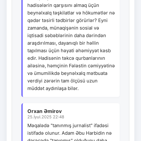
hadisələrin qarşısını almaq üçün
beynəlxalq təşkilatlar və hökumətlər nə
qədər təsirli tədbirlər görürlər? Eyni
zamanda, münaqişənin sosial və
iqtisadi səbəblərinin daha dərindən
araşdırılması, dayanıqlı bir həllin
tapılması üçün həyati əhəmiyyət kəsb
edir. Hadisənin təkcə qurbanlarının
ailəsinə, həmçinin Fələstin cəmiyyətinə
və ümumilikdə beynəlxalq mətbuata
verdiyi zərərin tam ölçüsü uzun
müddət aydınlaşa bilər.
Orxan Əmirov
25.İyul.2025 22:48
Məqalədə "tanınmış jurnalist" ifadəsi
istifadə olunur. Adam Əbu Harbidin nə
dərəcədə "tanınmış" olduğunu daha