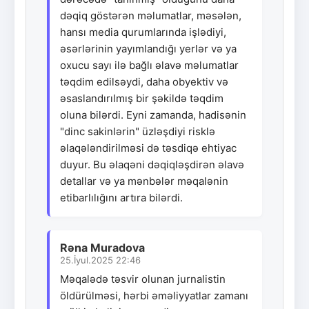
dəqiq göstərən məlumatlar, məsələn,
hansı media qurumlarında işlədiyi,
əsərlərinin yayımlandığı yerlər və ya
oxucu sayı ilə bağlı əlavə məlumatlar
təqdim edilsəydi, daha obyektiv və
əsaslandırılmış bir şəkildə təqdim
oluna bilərdi. Eyni zamanda, hadisənin
"dinc sakinlərin" üzləşdiyi risklə
əlaqələndirilməsi də təsdiqə ehtiyac
duyur. Bu əlaqəni dəqiqləşdirən əlavə
detallar və ya mənbələr məqalənin
etibarlılığını artıra bilərdi.
Rəna Muradova
25.İyul.2025 22:46
Məqalədə təsvir olunan jurnalistin
öldürülməsi, hərbi əməliyyatlar zamanı