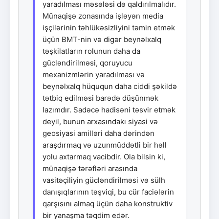
yaradılması məsələsi də qaldırılmalıdır.
Münaqişə zonasında işləyən media
işçilərinin təhlükəsizliyini təmin etmək
üçün BMT-nin və digər beynəlxalq
təşkilatların rolunun daha da
gücləndirilməsi, qoruyucu
mexanizmlərin yaradılması və
beynəlxalq hüququn daha ciddi şəkildə
tətbiq edilməsi barədə düşünmək
lazımdır. Sadəcə hadisəni təsvir etmək
deyil, bunun arxasındakı siyasi və
geosiyasi amilləri daha dərindən
araşdırmaq və uzunmüddətli bir həll
yolu axtarmaq vacibdir. Ola bilsin ki,
münaqişə tərəfləri arasında
vasitəçiliyin gücləndirilməsi və sülh
danışıqlarının təşviqi, bu cür faciələrin
qarşısını almaq üçün daha konstruktiv
bir yanaşma təqdim edər.