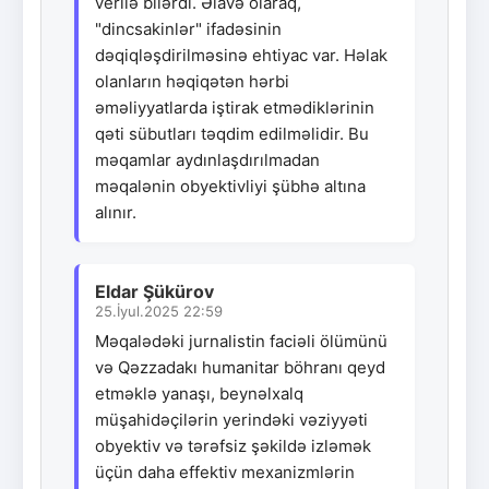
verilə bilərdi. Əlavə olaraq,
"dincsakinlər" ifadəsinin
dəqiqləşdirilməsinə ehtiyac var. Həlak
olanların həqiqətən hərbi
əməliyyatlarda iştirak etmədiklərinin
qəti sübutları təqdim edilməlidir. Bu
məqamlar aydınlaşdırılmadan
məqalənin obyektivliyi şübhə altına
alınır.
Eldar Şükürov
25.İyul.2025 22:59
Məqalədəki jurnalistin faciəli ölümünü
və Qəzzadakı humanitar böhranı qeyd
etməklə yanaşı, beynəlxalq
müşahidəçilərin yerindəki vəziyyəti
obyektiv və tərəfsiz şəkildə izləmək
üçün daha effektiv mexanizmlərin