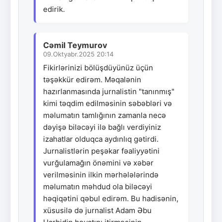
edirik.
Cəmil Teymurov
09.Oktyabr.2025 20:14
Fikirlərinizi bölüşdüyünüz üçün
təşəkkür edirəm. Məqalənin
hazırlanmasında jurnalistin "tanınmış"
kimi təqdim edilməsinin səbəbləri və
məlumatın tamlığının zamanla necə
dəyişə biləcəyi ilə bağlı verdiyiniz
izahatlar olduqca aydınlıq gətirdi.
Jurnalistlərin peşəkar fəaliyyətini
vurğulamağın önəmini və xəbər
verilməsinin ilkin mərhələlərində
məlumatın məhdud ola biləcəyi
həqiqətini qəbul edirəm. Bu hadisənin,
xüsusilə də jurnalist Adam Əbu