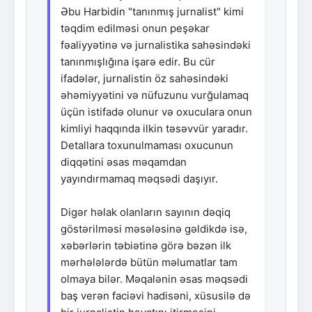
Əbu Harbidin "tanınmış jurnalist" kimi
təqdim edilməsi onun peşəkar
fəaliyyətinə və jurnalistika sahəsindəki
tanınmışlığına işarə edir. Bu cür
ifadələr, jurnalistin öz sahəsindəki
əhəmiyyətini və nüfuzunu vurğulamaq
üçün istifadə olunur və oxuculara onun
kimliyi haqqında ilkin təsəvvür yaradır.
Detallara toxunulmaması oxucunun
diqqətini əsas məqamdan
yayındırmamaq məqsədi daşıyır.
Digər həlak olanların sayının dəqiq
göstərilməsi məsələsinə gəldikdə isə,
xəbərlərin təbiətinə görə bəzən ilk
mərhələlərdə bütün məlumatlar tam
olmaya bilər. Məqalənin əsas məqsədi
baş verən faciəvi hadisəni, xüsusilə də