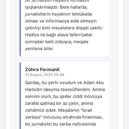
bir jurnalistin həyatını itirməsini
işıqlandırmaqdır. Belə hallarda,
jurnalistlərin həyatının təhlükədə
olması və informasiya əldə etməyin
çətinliyi kimi məsələlərə diqqət çəkilir.
Hadisə ilə bağlı əlavə təfərrüatlar
sonradan bəlli olduqca, məqalə
yenilənə bilər.
Zöhrə Fərmanli
31.Avqust.2025 05:49
Qardaş, bu şərhi oxudum və Adam Abu
Harbidin taleyinə təəssüfləndim. Amma
səmimi olum, bu qədər ciddi mövzuya
zarafat qatmaq bir az çətin, amma
cəhdimizi edək. Məqalənin "İsrail
zərbəsi" mövzusu ətrafında fırlanması,
bir jurnalistin bu zərbə nəticəsində