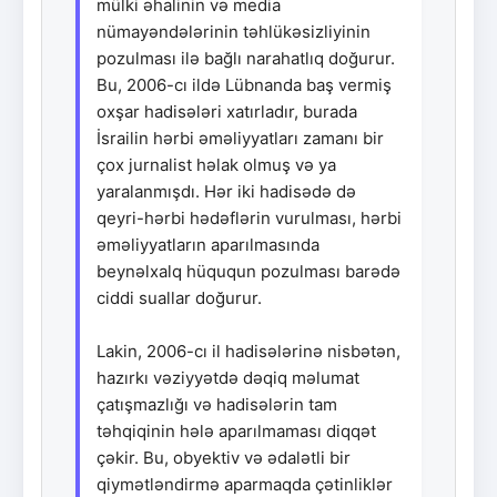
mülki əhalinin və media
nümayəndələrinin təhlükəsizliyinin
pozulması ilə bağlı narahatlıq doğurur.
Bu, 2006-cı ildə Lübnanda baş vermiş
oxşar hadisələri xatırladır, burada
İsrailin hərbi əməliyyatları zamanı bir
çox jurnalist həlak olmuş və ya
yaralanmışdı. Hər iki hadisədə də
qeyri-hərbi hədəflərin vurulması, hərbi
əməliyyatların aparılmasında
beynəlxalq hüququn pozulması barədə
ciddi suallar doğurur.
Lakin, 2006-cı il hadisələrinə nisbətən,
hazırkı vəziyyətdə dəqiq məlumat
çatışmazlığı və hadisələrin tam
təhqiqinin hələ aparılmaması diqqət
çəkir. Bu, obyektiv və ədalətli bir
qiymətləndirmə aparmaqda çətinliklər