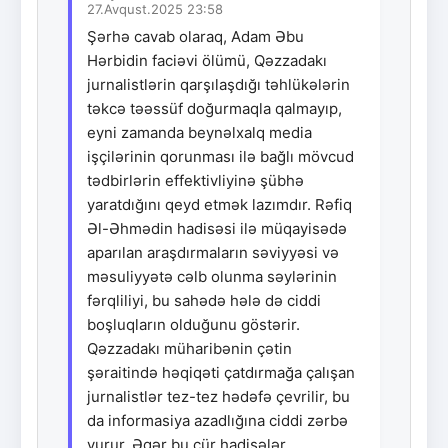
27.Avqust.2025 23:58
Şərhə cavab olaraq, Adam Əbu
Hərbidin faciəvi ölümü, Qəzzadakı
jurnalistlərin qarşılaşdığı təhlükələrin
təkcə təəssüf doğurmaqla qalmayıp,
eyni zamanda beynəlxalq media
işçilərinin qorunması ilə bağlı mövcud
tədbirlərin effektivliyinə şübhə
yaratdığını qeyd etmək lazımdır. Rəfiq
Əl-Əhmədin hadisəsi ilə müqayisədə
aparılan araşdırmaların səviyyəsi və
məsuliyyətə cəlb olunma səylərinin
fərqliliyi, bu sahədə hələ də ciddi
boşluqların olduğunu göstərir.
Qəzzadakı müharibənin çətin
şəraitində həqiqəti çatdırmağa çalışan
jurnalistlər tez-tez hədəfə çevrilir, bu
da informasiya azadlığına ciddi zərbə
vurur. Əgər bu cür hadisələr