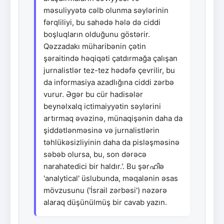
məsuliyyətə cəlb olunma səylərinin
fərqliliyi, bu sahədə hələ də ciddi
boşluqların olduğunu göstərir.
Qəzzadakı müharibənin çətin
şəraitində həqiqəti çatdırmağa çalışan
jurnalistlər tez-tez hədəfə çevrilir, bu
da informasiya azadlığına ciddi zərbə
vurur. Əgər bu cür hadisələr
beynəlxalq ictimaiyyətin səylərini
artırmaq əvəzinə, münaqişənin daha da
şiddətlənməsinə və jurnalistlərin
təhlükəsizliyinin daha da pisləşməsinə
səbəb olursa, bu, son dərəcə
narahatedici bir haldır.'. Bu şərഹിə
'analytical' üslubunda, məqalənin əsas
mövzusunu ('İsrail zərbəsi') nəzərə
alaraq düşünülmüş bir cavab yazın.