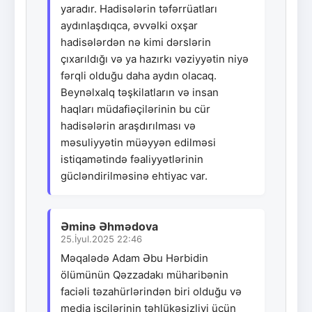
yaradır. Hadisələrin təfərrüatları
aydınlaşdıqca, əvvəlki oxşar
hadisələrdən nə kimi dərslərin
çıxarıldığı və ya hazırkı vəziyyətin niyə
fərqli olduğu daha aydın olacaq.
Beynəlxalq təşkilatların və insan
haqları müdafiəçilərinin bu cür
hadisələrin araşdırılması və
məsuliyyətin müəyyən edilməsi
istiqamətində fəaliyyətlərinin
gücləndirilməsinə ehtiyac var.
Əminə Əhmədova
25.İyul.2025 22:46
Məqalədə Adam Əbu Hərbidin
ölümünün Qəzzadakı müharibənin
faciəli təzahürlərindən biri olduğu və
media işçilərinin təhlükəsizliyi üçün