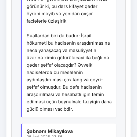
görünür ki, bu dərs kifayət qədər
öyrənilməyib və yenidən oxşar
faciələrlə üzləşirik.
Suallardan biri də budur: İsrail
hökuməti bu hadisənin araşdırılmasına
necə yanaşacaq və məsuliyyətin
üzərinə kimin götürüləcəyi ilə bağlı nə
qədər şəffaf olacaqdır? Əvvəlki
hadisələrdə bu məsələnin
aydınlaşdırılması çox ləng və qeyri-
şəffaf olmuşdur. Bu dəfə hadisənin
araşdırılması və hesabatlılığın təmin
edilməsi üçün beynəlxalq təzyiqin daha
güclü olması vacibdir.
Şəbnəm Mikayılova
25.İyul.2025 22:56