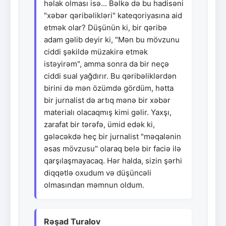
həlak olması isə... Bəlkə də bu hadisəni
"xəbər qəribəlikləri" kateqoriyasına aid
etmək olar? Düşünün ki, bir qəribə
adam gəlib deyir ki, "Mən bu mövzunu
ciddi şəkildə müzakirə etmək
istəyirəm", amma sonra da bir neçə
ciddi sual yağdırır. Bu qəribəliklərdən
birini də mən özümdə gördüm, hətta
bir jurnalist də artıq mənə bir xəbər
materialı olacaqmış kimi gəlir. Yaxşı,
zarafat bir tərəfə, ümid edək ki,
gələcəkdə heç bir jurnalist "məqalənin
əsas mövzusu" olaraq belə bir faciə ilə
qarşılaşmayacaq. Hər halda, sizin şərhi
diqqətlə oxudum və düşüncəli
olmasından məmnun oldum.
Rəşad Turalov