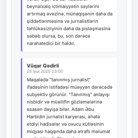
beynəlxalq ictimaiyyətin səylərini
artırmaq əvəzinə, münaqişənin daha da
şiddətlənməsinə və jurnalistlərin
təhlükəsizliyinin daha da pisləşməsinə
səbəb olursa, bu, son dərəcə
narahatedici bir haldır.
Vüqar Qədirli
25.İyul.2025 23:00
Məqalədə "tanınmış jurnalist"
ifadəsinin istifadəsi müəyyən dərəcədə
subyektiv görünür. "Tanınmış" anlayışı
nisbidir və müəllifin gözləmələrinə
əsasən dəyişə bilər. Adam Əbu
Harbidin jurnalist karyerası, əhatə
etdiyi hadisələr və oxucu kütləsinin
miqyası haqqında daha ətraflı məlumat