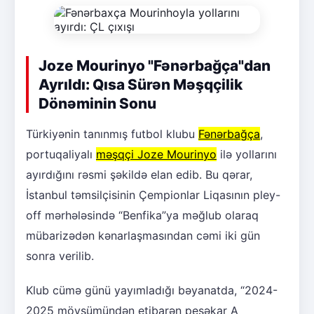
Joze Mourinyo "Fənərbağça"dan
Ayrıldı: Qısa Sürən Məşqçilik
Dönəminin Sonu
Türkiyənin tanınmış futbol klubu
Fənərbağça
,
portuqaliyalı
məşqçi Joze Mourinyo
ilə yollarını
ayırdığını rəsmi şəkildə elan edib. Bu qərar,
İstanbul təmsilçisinin Çempionlar Liqasının pley-
off mərhələsində “Benfika”ya məğlub olaraq
mübarizədən kənarlaşmasından cəmi iki gün
sonra verilib.
Klub cümə günü yayımladığı bəyanatda, “2024-
2025 mövsümündən etibarən peşəkar A