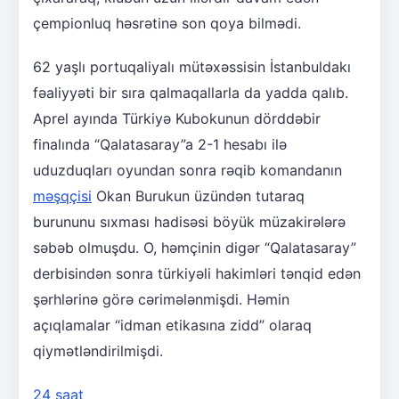
çempionluq həsrətinə son qoya bilmədi.
62 yaşlı portuqaliyalı mütəxəssisin İstanbuldakı
fəaliyyəti bir sıra qalmaqallarla da yadda qalıb.
Aprel ayında Türkiyə Kubokunun dörddəbir
finalında “Qalatasaray”a 2-1 hesabı ilə
uduzduqları oyundan sonra rəqib komandanın
məşqçisi
Okan Burukun üzündən tutaraq
burununu sıxması hadisəsi böyük müzakirələrə
səbəb olmuşdu. O, həmçinin digər “Qalatasaray”
derbisindən sonra türkiyəli hakimləri tənqid edən
şərhlərinə görə cərimələnmişdi. Həmin
açıqlamalar “idman etikasına zidd” olaraq
qiymətləndirilmişdi.
24 saat