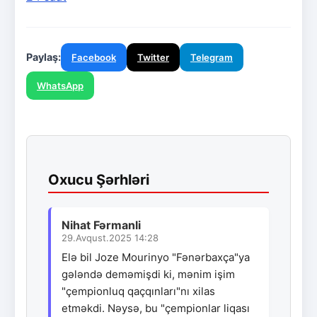
Paylaş:
Facebook
Twitter
Telegram
WhatsApp
Oxucu Şərhləri
Nihat Fərmanli
29.Avqust.2025 14:28
Elə bil Joze Mourinyo "Fənərbaxça"ya
gələndə deməmişdi ki, mənim işim
"çempionluq qaçqınları"nı xilas
etməkdi. Nəysə, bu "çempionlar liqası