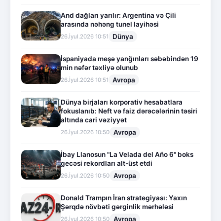
And dağları yarılır: Argentina və Çili
arasında nəhəng tunel layihəsi
Dünya
26.İyul.2026 10:51
İspaniyada meşə yanğınları səbəbindən 19
min nəfər təxliyə olunub
Avropa
26.İyul.2026 10:51
Dünya birjaları korporativ hesabatlara
fokuslanıb: Neft və faiz dərəcələrinin təsiri
altında cari vəziyyət
Avropa
26.İyul.2026 10:50
İbay Llanosun "La Velada del Año 6" boks
gecəsi rekordları alt-üst etdi
Avropa
26.İyul.2026 10:50
Donald Trampın İran strategiyası: Yaxın
Şərqdə növbəti gərginlik mərhələsi
Avropa
26.İyul.2026 10:50