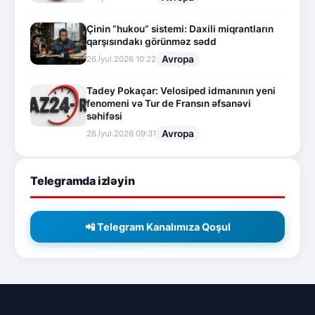
Çinin “hukou” sistemi: Daxili miqrantların
qarşısındakı görünməz sədd
Avropa
26.İyul.2026 10:22
Tadey Pokaçar: Velosiped idmanının yeni
fenomeni və Tur de Fransın əfsanəvi
səhifəsi
Avropa
26.İyul.2026 09:31
Telegramda izləyin
📲 Telegram Kanalımıza Qoşul