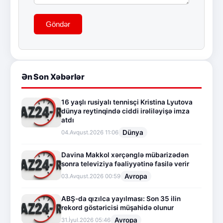
Göndər
Ən Son Xəbərlər
16 yaşlı rusiyalı tennisçi Kristina Lyutova
dünya reytinqində ciddi irəliləyişə imza
atdı
Dünya
04.Avqust.2026 11:06
Davina Makkol xərçənglə mübarizədən
sonra televiziya fəaliyyətinə fasilə verir
Avropa
03.Avqust.2026 00:59
ABŞ-da qızılca yayılması: Son 35 ilin
rekord göstəricisi müşahidə olunur
Avropa
31.İyul.2026 05:46