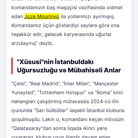
komandamızın baş məşqçisi vəzifəsində xidmət
edən
Joze Mourinyo
ilə yollarımızı ayırmışıq.
Komandamız üçün göstərdiyi səylərə görə ona
təşəkkür edir, gələcək karyerasında uğurlar
arzulayırıq” deyib.
"Xüsusi"nin İstanbuldakı
Uğursuzluğu və Mübahisəli Anlar
“Çelsi”, “Real Madrid”, “İnter Milan”, “Mançester
Yunayted”, “Tottenhem Hotspur” və “Roma” kimi
nəhəngləri çalışdırmış mütəxəssis 2024-cü ilin
iyununda “Sarı bülbüllər” ləqəbli İstanbul klubuna
qoşulmuşdu. Lakin o, komandanı keçən mövsüm
“Qalatasaray”dan sonra liqada ikinci yerə
çıxararaq, klubun uzun illərdir davam edən