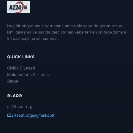
Heç bir hüququmuz qorunmur, amma siz yenə də qorunurmuş
kimi davranın və saytda dərc olunan xəbərlərdən istifadə zamanı
24 saat saytına istinad edin.
QUICK LINKS
Gizlilik Siyasəti
Məlumatların Silinməsi
Əlaqə
ƏLAQƏ
az24saat.org
24saat.org@gmail.com