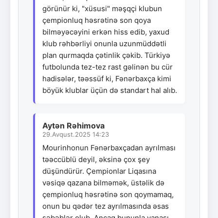
görünür ki, "xüsusi" məşqçi klubun
çempionluq həsrətinə son qoya
bilməyəcəyini erkən hiss edib, yaxud
klub rəhbərliyi onunla uzunmüddətli
plan qurmaqda çətinlik çəkib. Türkiyə
futbolunda tez-tez rast gəlinən bu cür
hadisələr, təəssüf ki, Fənərbaxça kimi
böyük klublar üçün də standart hal alıb.
Aytən Rəhimova
29.Avqust.2025 14:23
Mourinhonun Fənərbaxçadan ayrılması
təəccüblü deyil, əksinə çox şey
düşündürür. Çempionlar Liqasına
vəsiqə qazana bilməmək, üstəlik də
çempionluq həsrətinə son qoymamaq,
onun bu qədər tez ayrılmasında əsas
səbəblər olub. Ancaq bununla yanaşı,