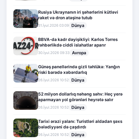
Rusiya Ukraynanın iri şəhərlərini kütləvi
raket və dron atəşinə tutub
Dünya
31.İyul.2026 03:09
BBVA-da kadr dəyişikliyi: Karlos Torres
rəhbərlikdə ciddi islahatlar aparır
Avropa
30.İyul.2026 09:33
Günəş panellərində gizli təhlükə: Yanğın
riski barədə xəbərdarlıq
Dünya
26.İyul.2026 10:52
52 milyon dollarlıq nəhəng səhv: Heç yerə
aparmayan yol görənləri heyrətə salır
Dünya
26.İyul.2026 10:52
Tarixi ərazi yalanı: Turistləri aldadan şəxs
bələdiyyəni də çaşdırdı
Dünya
26.İyul.2026 10:52