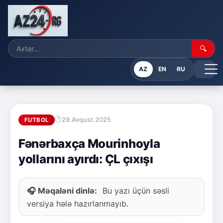
🔍
AZ
EN
RU
29.Avqust.2025
FUTBOL
Fənərbaxça Mourinhoyla
yollarını ayırdı: ÇL çıxışı
🎧 Məqaləni dinlə:
Bu yazı üçün səsli
versiya hələ hazırlanmayıb.