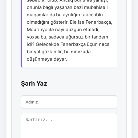
onunla bağlı yaşanan bəzi mübahisəli
məqamlar da bu ayrılığın təəccüblü
olmadığını göstərir. Elə isə Fənərbaxça,
Mourinyo ilə nəyi düzgün etmədi,
yoxsa bu, sadəcə uğursuz bir tandem
idi? Gələcəkdə Fənərbaxça üçün necə
bir yol gözlənilir, bu mövzuda
düşünməyə dəyər.
Şərh Yaz