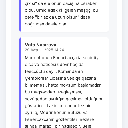
çıxışı" da elə onun qaçışına bərabər
oldu. Ümid edək ki, gələn məşqçi bu
dəfə "bir az da uzun olsun" desə,
doğrudan da elə olar.
Vəfa Nəsirova
29.Avqust.2025 14:24
Mourinhonun Fənərbaxçada keçirdiyi
qısa və nəticəsiz dövr heç də
təəccüblü deyil. Komandanın
Çempionlar Liqasına vəsiqə qazana
bilməməsi, hətta mövsüm başlamadan
bu məqsəddən uzaqlaşması,
sözügedən ayrılığın qaçılmaz olduğunu
göstərirdi. Lakin bu qədər tez bir
ayrılıq, Mourinhonun nüfuzu və
Fənərbaxçanın gözləntiləri nəzərə
alınsa, maraqlı bir hadisədir. Belə