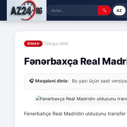
🔍
AZ
29.İyul.2025
İDMAN
Fənərbaxça Real Madri
🎧 Məqaləni dinlə:
Bu yazı üçün səsli versiya
Fenerbahçe Real Madridin ulduzunu transfer 