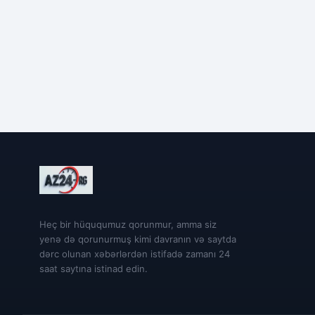
Heç bir hüququmuz qorunmur, amma siz
yenə də qorunurmuş kimi davranın və saytda
dərc olunan xəbərlərdən istifadə zamanı 24
saat saytına istinad edin.