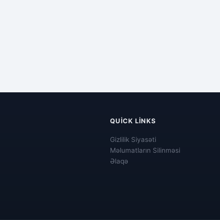
QUICK LINKS
Gizlilik Siyasəti
Məlumatların Silinməsi
Əlaqə