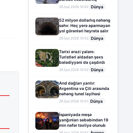
Dünya
26.İyul.2026 10:52
52 milyon dollarlıq nəhəng
səhv: Heç yerə aparmayan
yol görənləri heyrətə salır
Dünya
26.İyul.2026 10:52
Tarixi ərazi yalanı:
Turistləri aldadan şəxs
bələdiyyəni də çaşdırdı
Dünya
26.İyul.2026 10:52
And dağları yarılır:
Argentina və Çili arasında
nəhəng tunel layihəsi
Dünya
26.İyul.2026 10:51
İspaniyada meşə
yanğınları səbəbindən 19
min nəfər təxliyə olunub
Avropa
26.İyul.2026 10:51