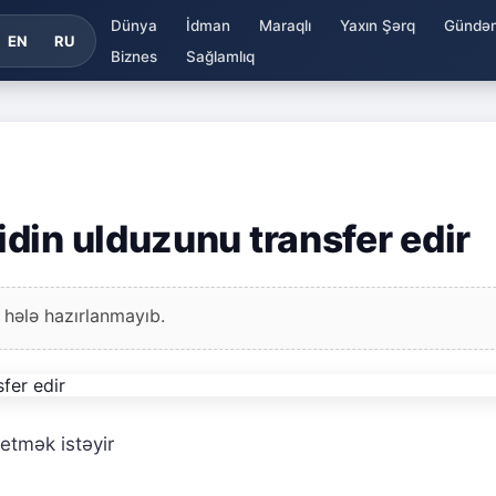
Dünya
İdman
Maraqlı
Yaxın Şərq
Gündə
EN
RU
Biznes
Sağlamlıq
din ulduzunu transfer edir
 hələ hazırlanmayıb.
etmək istəyir