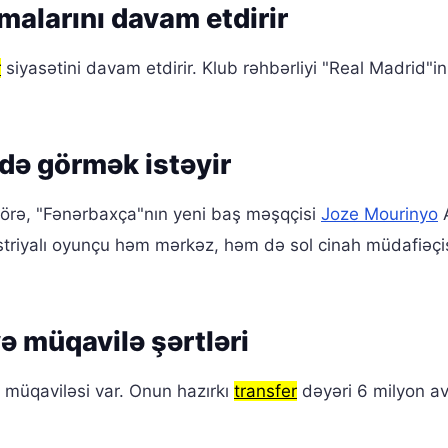
malarını davam etdirir
r
siyasətini davam etdirir. Klub rəhbərliyi "Real Madrid"in
də görmək istəyir
görə, "Fənərbaxça"nın yeni baş məşqçisi
Joze Mourinyo
A
triyalı oyunçu həm mərkəz, həm də sol cinah müdafiəçis
ə müqavilə şərtləri
k müqaviləsi var. Onun hazırkı
transfer
dəyəri 6 milyon a