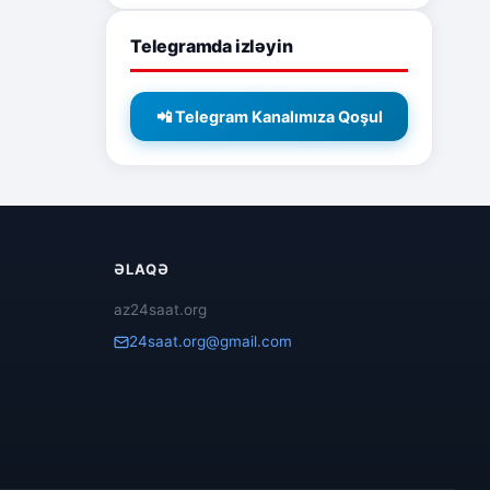
Telegramda izləyin
📲 Telegram Kanalımıza Qoşul
ƏLAQƏ
az24saat.org
24saat.org@gmail.com