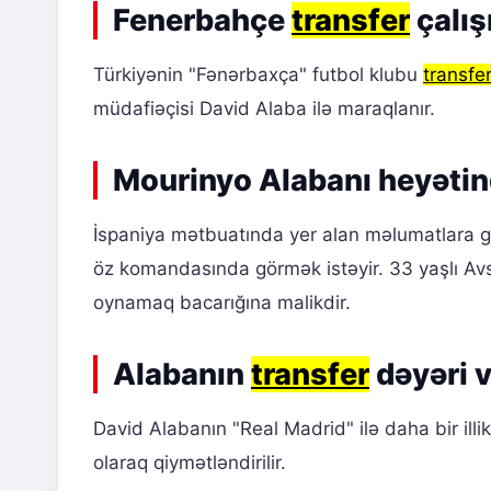
Fenerbahçe
transfer
çalış
Türkiyənin "Fənərbaxça" futbol klubu
transfe
müdafiəçisi David Alaba ilə maraqlanır.
Mourinyo Alabanı heyətin
İspaniya mətbuatında yer alan məlumatlara 
öz komandasında görmək istəyir. 33 yaşlı Avs
oynamaq bacarığına malikdir.
Alabanın
transfer
dəyəri v
David Alabanın "Real Madrid" ilə daha bir illi
olaraq qiymətləndirilir.