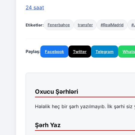
24 saat
Etiketlər:
Fenerbahçe
transfer
#RealMadrid
#
Paylaş:
Facebook
Twitter
Telegram
What
Oxucu Şərhləri
Hələlik heç bir şərh yazılmayıb. İlk şərhi siz 
Şərh Yaz