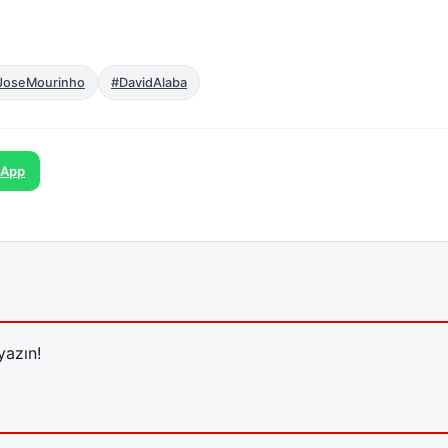
JoseMourinho
#DavidAlaba
sApp
yazın!