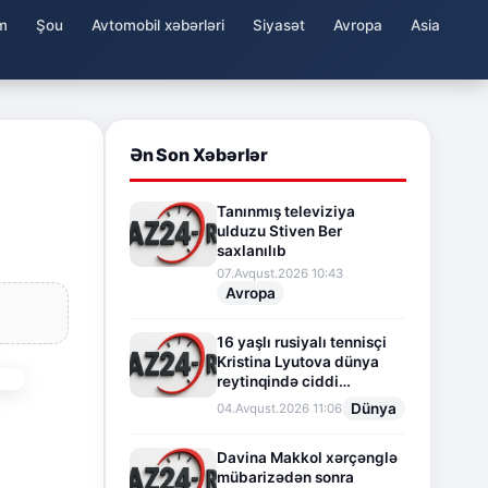
m
Şou
Avtomobil xəbərləri
Siyasət
Avropa
Asia
Ən Son Xəbərlər
Tanınmış televiziya
ulduzu Stiven Ber
saxlanılıb
07.Avqust.2026 10:43
Avropa
16 yaşlı rusiyalı tennisçi
Kristina Lyutova dünya
reytinqində ciddi
irəliləyişə imza atdı
Dünya
04.Avqust.2026 11:06
Davina Makkol xərçənglə
mübarizədən sonra