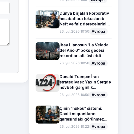
Dünya birjaları korporativ
hesabatlara fokuslanıb:
Neft və faiz dərəcələrinin
təsiri altında cari vəziyyət
Avropa
26.İyul.2026 10:50
İbay Llanosun "La Velada
del Año 6" boks gecəsi
rekordları alt-üst etdi
Avropa
26.İyul.2026 10:50
Donald Trampın İran
strategiyası: Yaxın Şərqdə
növbəti gərginlik
mərhələsi
Avropa
26.İyul.2026 10:50
Çinin “hukou” sistemi:
Daxili miqrantların
qarşısındakı görünməz
sədd
Avropa
26.İyul.2026 10:22