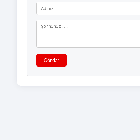
Göndər