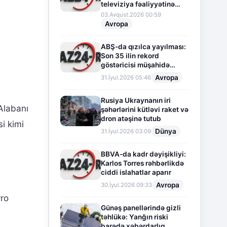
televiziya fəaliyyətinə
fasilə verir
03.Avqust.2026 00:59
Avropa
ABŞ-da qızılca yayılması:
Son 35 ilin rekord
göstəricisi müşahidə
olunur
Avropa
31.İyul.2026 05:46
Rusiya Ukraynanın iri
labanı
şəhərlərini kütləvi raket və
dron atəşinə tutub
i kimi
Dünya
31.İyul.2026 03:09
BBVA-da kadr dəyişikliyi:
Karlos Torres rəhbərlikdə
ciddi islahatlar aparır
Avropa
30.İyul.2026 09:33
vro
Günəş panellərində gizli
təhlükə: Yanğın riski
barədə xəbərdarlıq