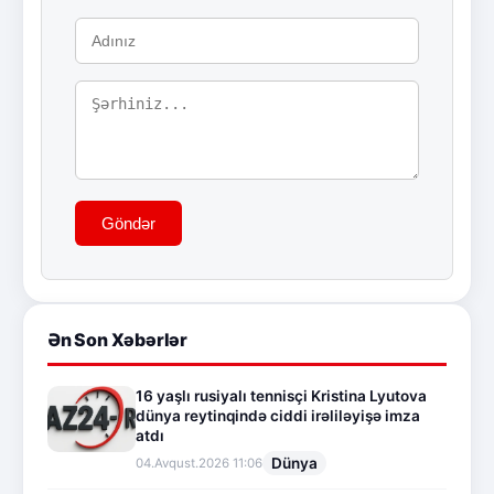
Göndər
Ən Son Xəbərlər
16 yaşlı rusiyalı tennisçi Kristina Lyutova
dünya reytinqində ciddi irəliləyişə imza
atdı
Dünya
04.Avqust.2026 11:06