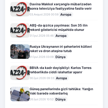
Davina Makkol xərçənglə mübarizədən
sonra televiziya fəaliyyətinə fasilə verir
Avropa
03.Avqust.2026 00:59
ABŞ-da qızılca yayılması: Son 35 ilin
rekord göstəricisi müşahidə olunur
Avropa
31.İyul.2026 05:46
Rusiya Ukraynanın iri şəhərlərini kütləvi
raket və dron atəşinə tutub
Dünya
31.İyul.2026 03:09
BBVA-da kadr dəyişikliyi: Karlos Torres
rəhbərlikdə ciddi islahatlar aparır
Avropa
30.İyul.2026 09:33
Günəş panellərində gizli təhlükə: Yanğın
riski barədə xəbərdarlıq
Dünya
26.İyul.2026 10:52