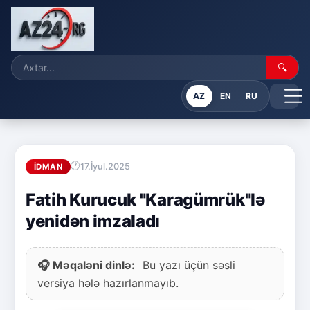
🔍
AZ
EN
RU
17.İyul.2025
İDMAN
Fatih Kurucuk "Karagümrük"lə
yenidən imzaladı
🎧 Məqaləni dinlə:
Bu yazı üçün səsli
versiya hələ hazırlanmayıb.