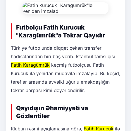
Futbolçu Fatih Kurucuk
"Karagümrük"ə Təkrar Qayıdır
Türkiyə futbolunda diqqət çəkən transfer
hadisələrindən biri baş verib. İstanbul təmsilçisi
Fatih Karagümrük
keçmiş futbolçusu Fatih
Kurucuk ilə yenidən müqavilə imzalayıb. Bu keçid,
tərəflər arasında əvvəlki uğurlu əməkdaşlığın
təkrar bərpası kimi dəyərləndirilir.
Qayıdışın Əhəmiyyəti və
Gözləntilər
Klubun rəsmi açıqlamasına görə,
Fatih Kurucuk
ilə