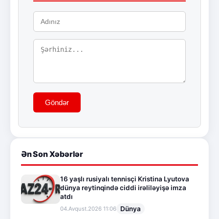
Göndər
Ən Son Xəbərlər
16 yaşlı rusiyalı tennisçi Kristina Lyutova
dünya reytinqində ciddi irəliləyişə imza
atdı
Dünya
04.Avqust.2026 11:06