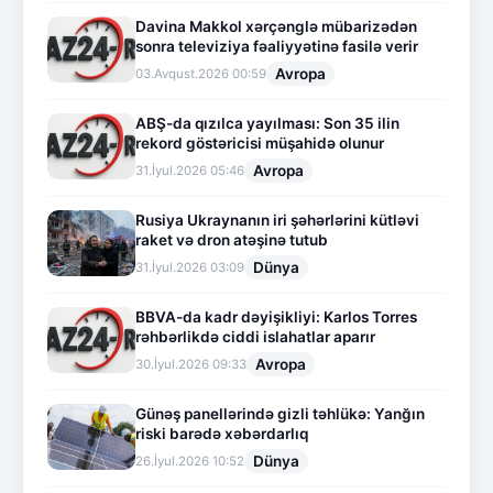
Davina Makkol xərçənglə mübarizədən
sonra televiziya fəaliyyətinə fasilə verir
Avropa
03.Avqust.2026 00:59
ABŞ-da qızılca yayılması: Son 35 ilin
rekord göstəricisi müşahidə olunur
Avropa
31.İyul.2026 05:46
Rusiya Ukraynanın iri şəhərlərini kütləvi
raket və dron atəşinə tutub
Dünya
31.İyul.2026 03:09
BBVA-da kadr dəyişikliyi: Karlos Torres
rəhbərlikdə ciddi islahatlar aparır
Avropa
30.İyul.2026 09:33
Günəş panellərində gizli təhlükə: Yanğın
riski barədə xəbərdarlıq
Dünya
26.İyul.2026 10:52