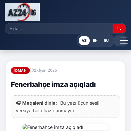
🔍
AZ
EN
RU
27.İyun.2025
İDMAN
Fenerbahçe imza açıqladı
🎧 Məqaləni dinlə:
Bu yazı üçün səsli
versiya hələ hazırlanmayıb.