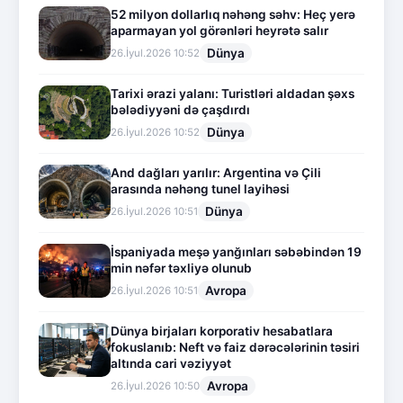
52 milyon dollarlıq nəhəng səhv: Heç yerə
aparmayan yol görənləri heyrətə salır
Dünya
26.İyul.2026 10:52
Tarixi ərazi yalanı: Turistləri aldadan şəxs
bələdiyyəni də çaşdırdı
Dünya
26.İyul.2026 10:52
And dağları yarılır: Argentina və Çili
arasında nəhəng tunel layihəsi
Dünya
26.İyul.2026 10:51
İspaniyada meşə yanğınları səbəbindən 19
min nəfər təxliyə olunub
Avropa
26.İyul.2026 10:51
Dünya birjaları korporativ hesabatlara
fokuslanıb: Neft və faiz dərəcələrinin təsiri
altında cari vəziyyət
Avropa
26.İyul.2026 10:50