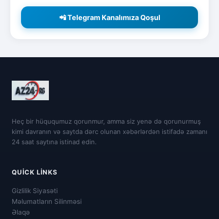
📲 Telegram Kanalımıza Qoşul
Heç bir hüququmuz qorunmur, amma siz yenə də qorunurmuş
kimi davranın və saytda dərc olunan xəbərlərdən istifadə zamanı
24 saat saytına istinad edin.
QUICK LINKS
Gizlilik Siyasəti
Məlumatların Silinməsi
Əlaqə