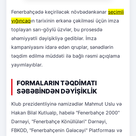
Fenerbahçədə keçiriləcək növbədənkənar
seçimli
yığıncaq
ın tarixinin erkənə çəkilməsi üçün imza
toplayan sarı-göylü üzvlər, bu prosesdə
əhəmiyyətli dəyişikliyə gediblər. İmza
kampaniyasını idarə edən qruplar, sənədlərin
təqdim edilmə müddəti ilə bağlı rəsmi açıqlama
yayımlayıblar.
FORMALARIN TƏQDİMATI
SƏBƏBİNDƏN DƏYİŞİKLİK
Klub prezidentliyinə namizədlər Mahmut Uslu və
Hakan Bilal Kutlualp, habelə "Fenerbahçe 2000"
Dərnəyi, "Fenerbahçe Könüllüləri" Dərnəyi,
FBKOD, "Fenerbahçenin Gələcəyi" Platforması və