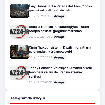
İbay Llanosun "La Velada del Año 6" boks
gecəsi rekordları alt-üst etdi
Avropa
26.İyul.2026 10:50
Donald Trampın İran strategiyası: Yaxın
Şərqdə növbəti gərginlik mərhələsi
Avropa
26.İyul.2026 10:50
Çinin “hukou” sistemi: Daxili miqrantların
qarşısındakı görünməz sədd
Avropa
26.İyul.2026 10:22
Tadey Pokaçar: Velosiped idmanının yeni
fenomeni və Tur de Fransın əfsanəvi
səhifəsi
Avropa
26.İyul.2026 09:31
Telegramda izləyin