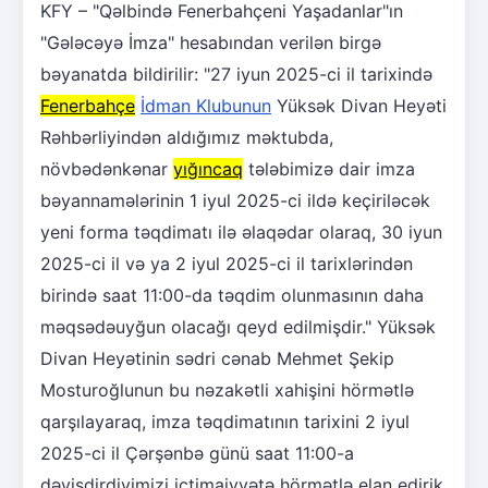
KFY – "Qəlbində Fenerbahçeni Yaşadanlar"ın
"Gələcəyə İmza" hesabından verilən birgə
bəyanatda bildirilir: "27 iyun 2025-ci il tarixində
Fenerbahçe
İdman Klubunun
Yüksək Divan Heyəti
Rəhbərliyindən aldığımız məktubda,
növbədənkənar
yığıncaq
tələbimizə dair imza
bəyannamələrinin 1 iyul 2025-ci ildə keçiriləcək
yeni forma təqdimatı ilə əlaqədar olaraq, 30 iyun
2025-ci il və ya 2 iyul 2025-ci il tarixlərindən
birində saat 11:00-da təqdim olunmasının daha
məqsədəuyğun olacağı qeyd edilmişdir." Yüksək
Divan Heyətinin sədri cənab Mehmet Şekip
Mosturoğlunun bu nəzakətli xahişini hörmətlə
qarşılayaraq, imza təqdimatının tarixini 2 iyul
2025-ci il Çərşənbə günü saat 11:00-a
dəyişdirdiyimizi ictimaiyyətə hörmətlə elan edirik.