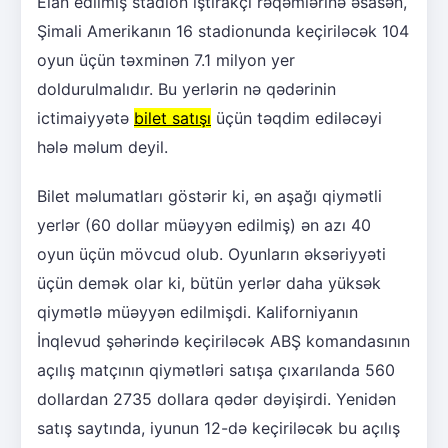
Elan edilmiş stadion iştirakçı rəqəmlərinə əsasən,
Şimali Amerikanın 16 stadionunda keçiriləcək 104
oyun üçün təxminən 7.1 milyon yer
doldurulmalıdır. Bu yerlərin nə qədərinin
ictimaiyyətə
bilet satışı
üçün təqdim ediləcəyi
hələ məlum deyil.
Bilet məlumatları göstərir ki, ən aşağı qiymətli
yerlər (60 dollar müəyyən edilmiş) ən azı 40
oyun üçün mövcud olub. Oyunların əksəriyyəti
üçün demək olar ki, bütün yerlər daha yüksək
qiymətlə müəyyən edilmişdi. Kaliforniyanın
İnqlevud şəhərində keçiriləcək ABŞ komandasının
açılış matçının qiymətləri satışa çıxarılanda 560
dollardan 2735 dollara qədər dəyişirdi. Yenidən
satış saytında, iyunun 12-də keçiriləcək bu açılış