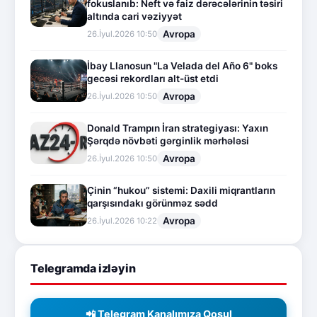
fokuslanıb: Neft və faiz dərəcələrinin təsiri
altında cari vəziyyət
Avropa
26.İyul.2026 10:50
İbay Llanosun "La Velada del Año 6" boks
gecəsi rekordları alt-üst etdi
Avropa
26.İyul.2026 10:50
Donald Trampın İran strategiyası: Yaxın
Şərqdə növbəti gərginlik mərhələsi
Avropa
26.İyul.2026 10:50
Çinin “hukou” sistemi: Daxili miqrantların
qarşısındakı görünməz sədd
Avropa
26.İyul.2026 10:22
Telegramda izləyin
📲 Telegram Kanalımıza Qoşul