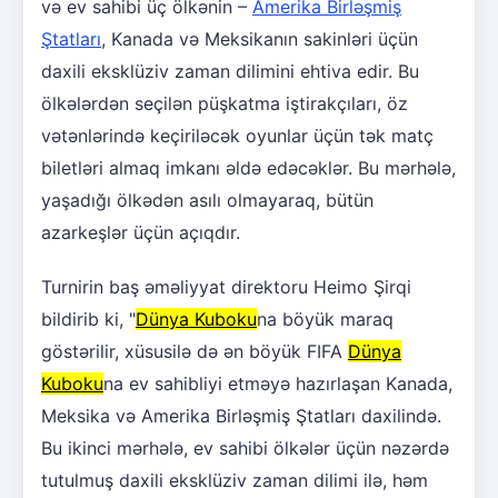
və ev sahibi üç ölkənin –
Amerika Birləşmiş
Ştatları
, Kanada və Meksikanın sakinləri üçün
daxili eksklüziv zaman dilimini ehtiva edir. Bu
ölkələrdən seçilən püşkatma iştirakçıları, öz
vətənlərində keçiriləcək oyunlar üçün tək matç
biletləri almaq imkanı əldə edəcəklər. Bu mərhələ,
yaşadığı ölkədən asılı olmayaraq, bütün
azarkeşlər üçün açıqdır.
Turnirin baş əməliyyat direktoru Heimo Şirqi
bildirib ki, "
Dünya Kuboku
na böyük maraq
göstərilir, xüsusilə də ən böyük FIFA
Dünya
Kuboku
na ev sahibliyi etməyə hazırlaşan Kanada,
Meksika və Amerika Birləşmiş Ştatları daxilində.
Bu ikinci mərhələ, ev sahibi ölkələr üçün nəzərdə
tutulmuş daxili eksklüziv zaman dilimi ilə, həm