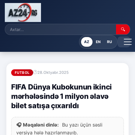
🔍
AZ
EN
RU
28.Oktyabr.2025
FUTBOL
FIFA Dünya Kubokunun ikinci
mərhələsində 1 milyon əlavə
bilet satışa çıxarıldı
🎧 Məqaləni dinlə:
Bu yazı üçün səsli
versiya hələ hazırlanmayıb.