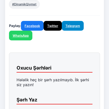
#DinamikQiymət
Paylaş:
Facebook
Twitter
Telegram
WhatsApp
Oxucu Şərhləri
Hələlik heç bir şərh yazılmayıb. İlk şərhi
siz yazın!
Şərh Yaz