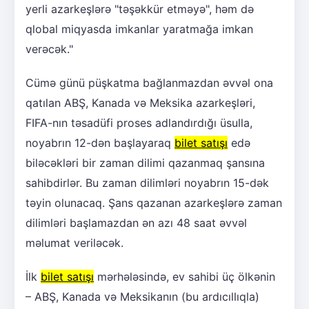
yerli azarkeşlərə "təşəkkür etməyə", həm də
qlobal miqyasda imkanlar yaratmağa imkan
verəcək."
Cümə günü püşkatma bağlanmazdan əvvəl ona
qatılan ABŞ, Kanada və Meksika azarkeşləri,
FIFA-nın təsadüfi proses adlandırdığı üsulla,
noyabrın 12-dən başlayaraq
bilet satışı
edə
biləcəkləri bir zaman dilimi qazanmaq şansına
sahibdirlər. Bu zaman dilimləri noyabrın 15-dək
təyin olunacaq. Şans qazanan azarkeşlərə zaman
dilimləri başlamazdan ən azı 48 saat əvvəl
məlumat veriləcək.
İlk
bilet satışı
mərhələsində, ev sahibi üç ölkənin
– ABŞ, Kanada və Meksikanın (bu ardıcıllıqla)