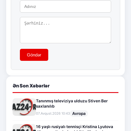
Göndər
Ən Son Xəbərlər
Tanınmış televiziya ulduzu Stiven Ber
saxlanılıb
Avropa
07.Avqust.2026 10:43
16 yaşlı rusiyalı tennisçi Kristina Lyutova