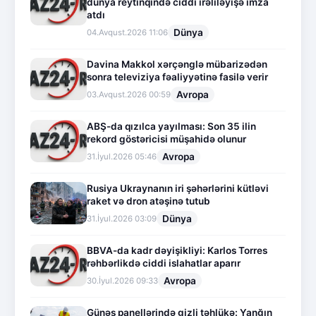
dünya reytinqində ciddi irəliləyişə imza
atdı
Dünya
04.Avqust.2026 11:06
Davina Makkol xərçənglə mübarizədən
sonra televiziya fəaliyyətinə fasilə verir
Avropa
03.Avqust.2026 00:59
ABŞ-da qızılca yayılması: Son 35 ilin
rekord göstəricisi müşahidə olunur
Avropa
31.İyul.2026 05:46
Rusiya Ukraynanın iri şəhərlərini kütləvi
raket və dron atəşinə tutub
Dünya
31.İyul.2026 03:09
BBVA-da kadr dəyişikliyi: Karlos Torres
rəhbərlikdə ciddi islahatlar aparır
Avropa
30.İyul.2026 09:33
Günəş panellərində gizli təhlükə: Yanğın