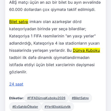
ABŞ matçı üçün ən azı bir bilet bu ayın əvvəlində
60.000 dollardan çox qiymətə təklif edilmişdi.
Bilet satışı
imkanı olan azarkeşlər dörd
kateqoriyadan birində yer seçə bilərdilər;
Kateqoriya 1 FIFA rəsmilərinin "ən yaxşı yerlər"
adlandırdığı, Kateqoriya 4 isə stadionların yuxarı
hissələrində yerləşən yerlərdir. Bu
Dünya Kuboku
tədbiri ilk dəfə dinamik qiymətləndirmədən
istifadə etdiyi üçün bilet xərclərinin dəyişməsi
gözlənilir.
24 saat
Etiketlər:
#FIFADünyaKuboku2026
#BiletSatışı
#EvSahibiÖlkələr
#YerliEksklüzivlik