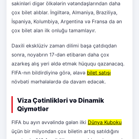
sakinləri digər ölkələrin vətəndaşlarından daha
çox bilet alıblar. İngiltərə, Almaniya, Braziliya,
İspaniya, Kolumbiya, Argentina və Fransa da ən
çox bilet alan ilk onluğu tamamlayır.
Daxili eksklüziv zaman dilimi başa çatdıqdan
sonra, noyabrın 17-dən etibarən daha çox
azarkeş alış yeri əldə etmək hüququ qazanacaq.
FIFA-nın bildirdiyinə görə, əlavə
bilet satışı
növbəti mərhələlərdə də davam edəcək.
Viza Çətinlikləri və Dinamik
Qiymətlər
FIFA bu ayın əvvəlində gələn ilki
Dünya Kuboku
üçün bir milyondan çox biletin artıq satıldığını