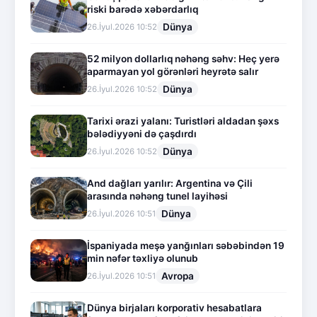
riski barədə xəbərdarlıq
Dünya
26.İyul.2026 10:52
52 milyon dollarlıq nəhəng səhv: Heç yerə
aparmayan yol görənləri heyrətə salır
Dünya
26.İyul.2026 10:52
Tarixi ərazi yalanı: Turistləri aldadan şəxs
bələdiyyəni də çaşdırdı
Dünya
26.İyul.2026 10:52
And dağları yarılır: Argentina və Çili
arasında nəhəng tunel layihəsi
Dünya
26.İyul.2026 10:51
İspaniyada meşə yanğınları səbəbindən 19
min nəfər təxliyə olunub
Avropa
26.İyul.2026 10:51
Dünya birjaları korporativ hesabatlara