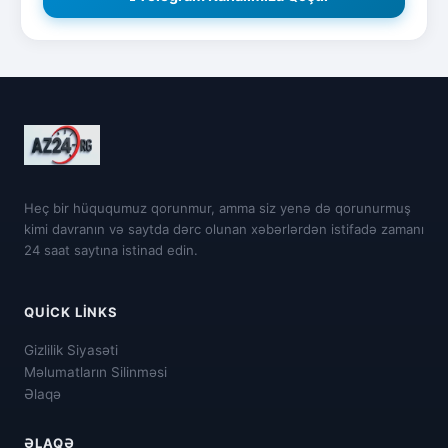
Heç bir hüququmuz qorunmur, amma siz yenə də qorunurmuş
kimi davranın və saytda dərc olunan xəbərlərdən istifadə zamanı
24 saat saytına istinad edin.
QUICK LINKS
Gizlilik Siyasəti
Məlumatların Silinməsi
Əlaqə
ƏLAQƏ