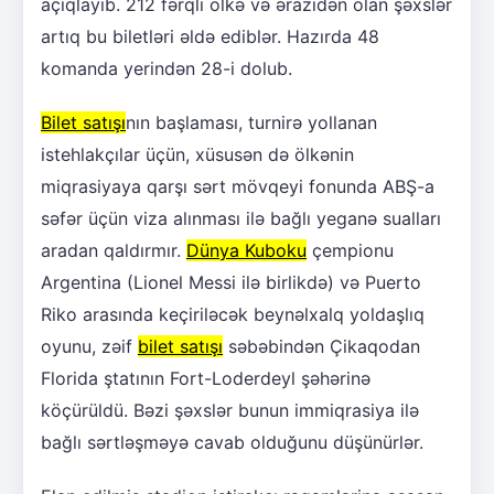
açıqlayıb. 212 fərqli ölkə və ərazidən olan şəxslər
artıq bu biletləri əldə ediblər. Hazırda 48
komanda yerindən 28-i dolub.
Bilet satışı
nın başlaması, turnirə yollanan
istehlakçılar üçün, xüsusən də ölkənin
miqrasiyaya qarşı sərt mövqeyi fonunda ABŞ-a
səfər üçün viza alınması ilə bağlı yeganə sualları
aradan qaldırmır.
Dünya Kuboku
çempionu
Argentina (Lionel Messi ilə birlikdə) və Puerto
Riko arasında keçiriləcək beynəlxalq yoldaşlıq
oyunu, zəif
bilet satışı
səbəbindən Çikaqodan
Florida ştatının Fort-Loderdeyl şəhərinə
köçürüldü. Bəzi şəxslər bunun immiqrasiya ilə
bağlı sərtləşməyə cavab olduğunu düşünürlər.