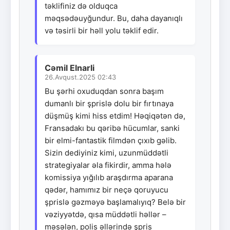
təklifiniz də olduqca
məqsədəuyğundur. Bu, daha dayanıqlı
və təsirli bir həll yolu təklif edir.
Cəmil Elnarli
26.Avqust.2025 02:43
Bu şərhi oxuduqdan sonra başım
dumanlı bir şprislə dolu bir fırtınaya
düşmüş kimi hiss etdim! Həqiqətən də,
Fransadakı bu qəribə hücumlar, sanki
bir elmi-fantastik filmdən çıxıb gəlib.
Sizin dediyiniz kimi, uzunmüddətli
strategiyalar əla fikirdir, amma hələ
komissiya yığılıb araşdırma aparana
qədər, hamımız bir neçə qoruyucu
şprislə gəzməyə başlamalıyıq? Belə bir
vəziyyətdə, qısa müddətli həllər –
məsələn, polis əllərində şpris