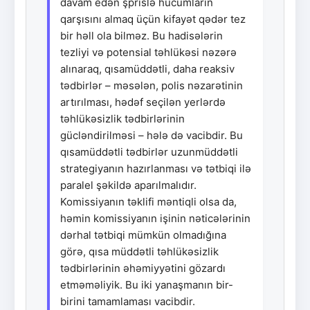
davam edən şprislə hücumların
qarşısını almaq üçün kifayət qədər tez
bir həll ola bilməz. Bu hadisələrin
tezliyi və potensial təhlükəsi nəzərə
alınaraq, qısamüddətli, daha reaksiv
tədbirlər – məsələn, polis nəzarətinin
artırılması, hədəf seçilən yerlərdə
təhlükəsizlik tədbirlərinin
gücləndirilməsi – hələ də vacibdir. Bu
qısamüddətli tədbirlər uzunmüddətli
strategiyanın hazırlanması və tətbiqi ilə
paralel şəkildə aparılmalıdır.
Komissiyanın təklifi məntiqli olsa da,
həmin komissiyanın işinin nəticələrinin
dərhal tətbiqi mümkün olmadığına
görə, qısa müddətli təhlükəsizlik
tədbirlərinin əhəmiyyətini gözardı
etməməliyik. Bu iki yanaşmanın bir-
birini tamamlaması vacibdir.