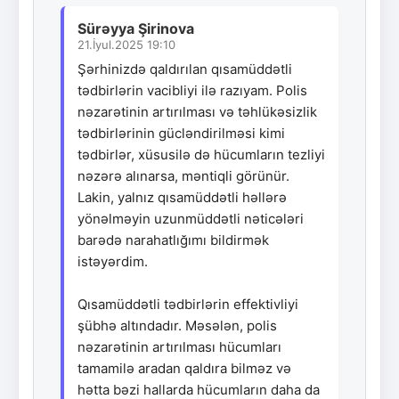
Sürəyya Şirinova
21.İyul.2025 19:10
Şərhinizdə qaldırılan qısamüddətli
tədbirlərin vacibliyi ilə razıyam. Polis
nəzarətinin artırılması və təhlükəsizlik
tədbirlərinin gücləndirilməsi kimi
tədbirlər, xüsusilə də hücumların tezliyi
nəzərə alınarsa, məntiqli görünür.
Lakin, yalnız qısamüddətli həllərə
yönəlməyin uzunmüddətli nəticələri
barədə narahatlığımı bildirmək
istəyərdim.
Qısamüddətli tədbirlərin effektivliyi
şübhə altındadır. Məsələn, polis
nəzarətinin artırılması hücumları
tamamilə aradan qaldıra bilməz və
hətta bəzi hallarda hücumların daha da