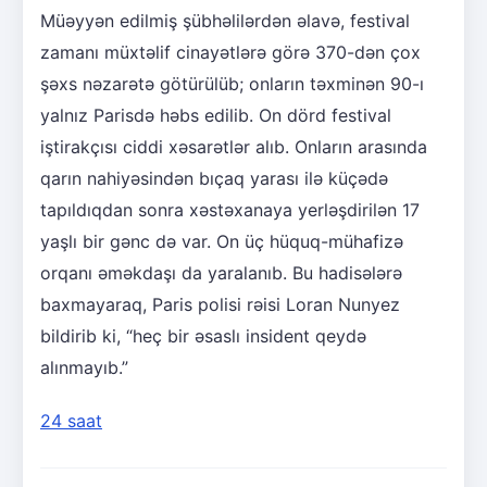
Müəyyən edilmiş şübhəlilərdən əlavə, festival
zamanı müxtəlif cinayətlərə görə 370-dən çox
şəxs nəzarətə götürülüb; onların təxminən 90-ı
yalnız Parisdə həbs edilib. On dörd festival
iştirakçısı ciddi xəsarətlər alıb. Onların arasında
qarın nahiyəsindən bıçaq yarası ilə küçədə
tapıldıqdan sonra xəstəxanaya yerləşdirilən 17
yaşlı bir gənc də var. On üç hüquq-mühafizə
orqanı əməkdaşı da yaralanıb. Bu hadisələrə
baxmayaraq, Paris polisi rəisi Loran Nunyez
bildirib ki, “heç bir əsaslı insident qeydə
alınmayıb.”
24 saat