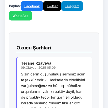
Paylaş:
Facebook
Twitter
Telegram
WhatsApp
Oxucu Şərhləri
Təranə Rzayeva
09.Oktyabr.2025 05:09
Sizin dərin düşünülmüş şərhiniz üçün
təşəkkür edirik. Hadisələrin ciddiliyini
vurğulamağınız və hüquq-mühafizə
orqanlarının yalnız reaktiv deyil, həm
də proaktiv tədbirlər görməli olduğu
barədə səsləndirdiyiniz fikirlər çox