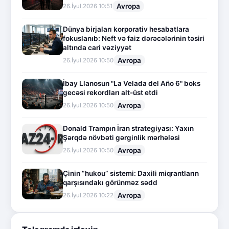
Avropa
26.İyul.2026 10:51
Dünya birjaları korporativ hesabatlara
fokuslanıb: Neft və faiz dərəcələrinin təsiri
altında cari vəziyyət
Avropa
26.İyul.2026 10:50
İbay Llanosun "La Velada del Año 6" boks
gecəsi rekordları alt-üst etdi
Avropa
26.İyul.2026 10:50
Donald Trampın İran strategiyası: Yaxın
Şərqdə növbəti gərginlik mərhələsi
Avropa
26.İyul.2026 10:50
Çinin “hukou” sistemi: Daxili miqrantların
qarşısındakı görünməz sədd
Avropa
26.İyul.2026 10:22