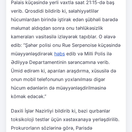
Palais küçəsində yerli vaxtla saat 21:15-də baş
verib. Qrosdidi bildirib ki, səlahiyyətlilər
hücumlardan birində iştirak edən şübhəli barədə
məlumat aldıqdan sonra onu təhlükəsizlik
kameraları vasitəsilə izləyərək tapıblar. O əlavə
edib: “Şəhər polisi onu Rue Serpenoise küçəsində
müəyyənləşdirərək
həbs
edib və Milli Polis ilə
Ədliyyə Departamentinin sərəncamına verib.
Ümid edirəm ki, aparılan araşdırma, xüsusilə də
onun mobil telefonunun yoxlanılması digər
hücum edənlərin də müəyyənləşdirilməsinə
kömək edəcək.”
Daxili İşlər Nazirliyi bildirib ki, bəzi qurbanlar
toksikoloji testlər üçün xəstəxanaya yerləşdirilib.
Prokurorların sözlərinə görə, Parisdə