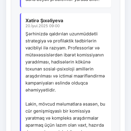
Xatirə Şıxəliyeva
20.İyul.2025 09:00
Şərhinizdə qaldırılan uzunmüddətli
strategiya və profilaktik tədbirlərin
vacibliyi ilə razıyam. Professorlar və
mütəxəssislərdən ibarət komissiyanın
yaradılması, hadisələrin kökünə
toxunan sosial-psixoloji amillərin
araşdırılması və ictimai maarifləndirmə
kampaniyaları əslində olduqca
əhəmiyyətlidir.
Lakin, mövcud məlumatlara əsasən, bu
cür genişmiqyaslı bir komissiya
yaratmaq və kompleks araşdırmalar
aparmaq üçün lazım olan vaxt, hazırda