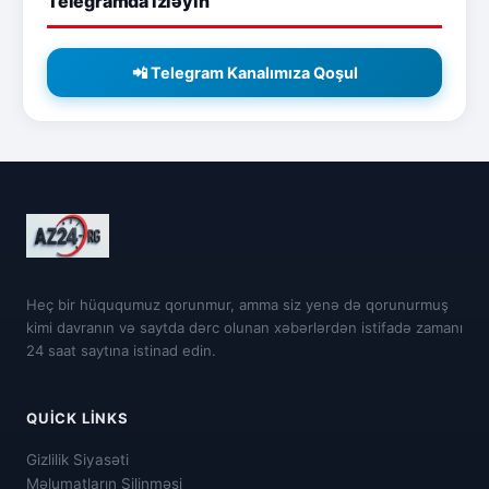
Telegramda izləyin
📲 Telegram Kanalımıza Qoşul
Heç bir hüququmuz qorunmur, amma siz yenə də qorunurmuş
kimi davranın və saytda dərc olunan xəbərlərdən istifadə zamanı
24 saat saytına istinad edin.
QUICK LINKS
Gizlilik Siyasəti
Məlumatların Silinməsi