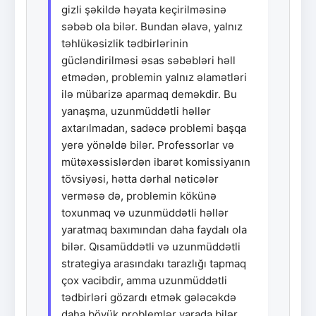
gizli şəkildə həyata keçirilməsinə
səbəb ola bilər. Bundan əlavə, yalnız
təhlükəsizlik tədbirlərinin
gücləndirilməsi əsas səbəbləri həll
etmədən, problemin yalnız əlamətləri
ilə mübarizə aparmaq deməkdir. Bu
yanaşma, uzunmüddətli həllər
axtarılmadan, sadəcə problemi başqa
yerə yönəldə bilər. Professorlar və
mütəxəssislərdən ibarət komissiyanın
tövsiyəsi, hətta dərhal nəticələr
verməsə də, problemin kökünə
toxunmaq və uzunmüddətli həllər
yaratmaq baxımından daha faydalı ola
bilər. Qısamüddətli və uzunmüddətli
strategiya arasındakı tarazlığı tapmaq
çox vacibdir, amma uzunmüddətli
tədbirləri gözardı etmək gələcəkdə
daha böyük problemlər yarada bilər.