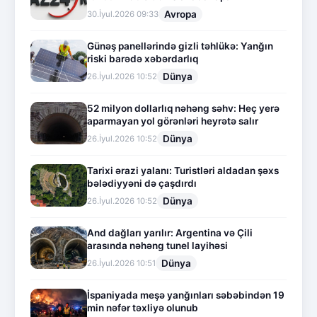
Avropa
30.İyul.2026 09:33
Günəş panellərində gizli təhlükə: Yanğın
riski barədə xəbərdarlıq
Dünya
26.İyul.2026 10:52
52 milyon dollarlıq nəhəng səhv: Heç yerə
aparmayan yol görənləri heyrətə salır
Dünya
26.İyul.2026 10:52
Tarixi ərazi yalanı: Turistləri aldadan şəxs
bələdiyyəni də çaşdırdı
Dünya
26.İyul.2026 10:52
And dağları yarılır: Argentina və Çili
arasında nəhəng tunel layihəsi
Dünya
26.İyul.2026 10:51
İspaniyada meşə yanğınları səbəbindən 19
min nəfər təxliyə olunub