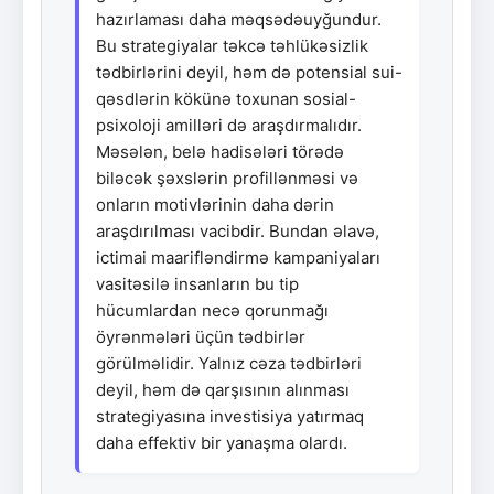
hazırlaması daha məqsədəuyğundur.
Bu strategiyalar təkcə təhlükəsizlik
tədbirlərini deyil, həm də potensial sui-
qəsdlərin kökünə toxunan sosial-
psixoloji amilləri də araşdırmalıdır.
Məsələn, belə hadisələri törədə
biləcək şəxslərin profillənməsi və
onların motivlərinin daha dərin
araşdırılması vacibdir. Bundan əlavə,
ictimai maarifləndirmə kampaniyaları
vasitəsilə insanların bu tip
hücumlardan necə qorunmağı
öyrənmələri üçün tədbirlər
görülməlidir. Yalnız cəza tədbirləri
deyil, həm də qarşısının alınması
strategiyasına investisiya yatırmaq
daha effektiv bir yanaşma olardı.