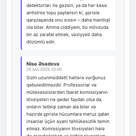
detektorları ilə gəzsin, ya da hər kəsə
antistres topu paylansın ki, şprislə
qarşılaşanda onu sıxsın – daha məntiqli
ola bilər. Amma ciddiyəm, bu mövzuda
bir az zarafat etmək, vəziyyəti daha
dözümlü edir.
Nisə Əsədova
25.İyul.2025 20:00
Sizin uzunmüddətli həllərə vurğunuz
qəbuledilməzdir. Professorlar və
mütəxəssislərdən ibarət komissiyanın
tövsiyələri nə qədər faydalı olsa da,
onların tətbiqi zaman ala bilər və
hazırda şprislə hücumlara məruz qalan
insanlar üçün əyani təhlükəsizlik təmin
etməz. Komissiyanın tövsiyələri hələ
də araşdırılarkən və tətbiq olunarkən,