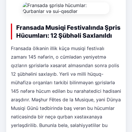
Fransada Musiqi Festivalında Şpris
Hücumları: 12 Şübhəli Saxlanıldı
Fransada ölkənin illik küçə musiqi festivalı
zamanı 145 nəfərin, o cümlədən yeniyetmə
qızların şprislərlə xəsarət almasından sonra polis
12 şübhəlini saxlayıb. Yerli və milli hüquq-
mühafizə orqanları tərkibi bilinməyən şprislərlə
145 nəfərə hücum edilən bu narahatedici hadisəni
araşdırır. Məşhur Fêtes de la Musique, yəni Dünya
Musiqi Günü tədbirində baş verən bu hücumlar
nəticəsində bir neçə qurban xəstəxanaya
yerləşdirilib. Bununla belə, səlahiyyətlilər bu