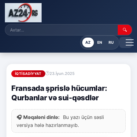
🔍
AZ
EN
RU
23.İyun.2025
İQTISADIYYAT
Fransada şprislə hücumlar:
Qurbanlar və sui-qəsdlər
🎧 Məqaləni dinlə:
Bu yazı üçün səsli
versiya hələ hazırlanmayıb.