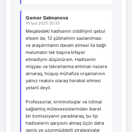
Qəmər Salmanova
19.İyul.2025 20:33
Məqalədəki hadisənin ciddiliyini qəbul
etsəm də, 12 şübhəlinin saxlanılması
və araşdırmanın davam etməsi ilə bağlı
məlumatın tək başına kifayət
etmədiyini düşünürəm. Hadisənin
miqyası və təkrarlanma ehtimalı nəzərə
alınaraq, hüquq-mühafizə orqanlarının
yalnız reaksiv olaraq hərəkət etməsi
yetərli deyil.
Professorlar, kriminoloqlar və ictimai
sağlamlıq mütəxəssislərindən ibarət
bir komissiyanın yaradılaraq, bu tip
hadisələrin qarşısını almaq üçün daha
geniş və uzunmüddətli strategiyalar