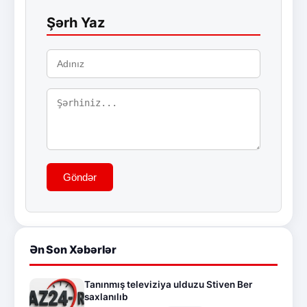
Şərh Yaz
Göndər
Ən Son Xəbərlər
Tanınmış televiziya ulduzu Stiven Ber
saxlanılıb