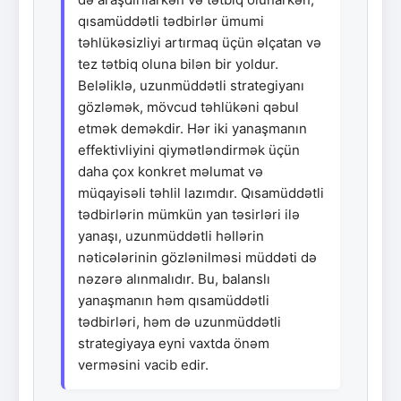
qısamüddətli tədbirlər ümumi
təhlükəsizliyi artırmaq üçün əlçatan və
tez tətbiq oluna bilən bir yoldur.
Beləliklə, uzunmüddətli strategiyanı
gözləmək, mövcud təhlükəni qəbul
etmək deməkdir. Hər iki yanaşmanın
effektivliyini qiymətləndirmək üçün
daha çox konkret məlumat və
müqayisəli təhlil lazımdır. Qısamüddətli
tədbirlərin mümkün yan təsirləri ilə
yanaşı, uzunmüddətli həllərin
nəticələrinin gözlənilməsi müddəti də
nəzərə alınmalıdır. Bu, balanslı
yanaşmanın həm qısamüddətli
tədbirləri, həm də uzunmüddətli
strategiyaya eyni vaxtda önəm
verməsini vacib edir.