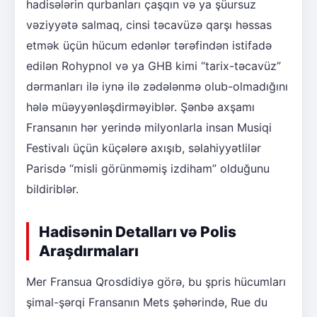
hadisələrin qurbanları çaşqın və ya şüursuz
vəziyyətə salmaq, cinsi təcavüzə qarşı həssas
etmək üçün hücum edənlər tərəfindən istifadə
edilən Rohypnol və ya GHB kimi “tarix-təcavüz”
dərmanları ilə iynə ilə zədələnmə olub-olmadığını
hələ müəyyənləşdirməyiblər. Şənbə axşamı
Fransanın hər yerində milyonlarla insan Musiqi
Festivalı üçün küçələrə axışıb, səlahiyyətlilər
Parisdə “misli görünməmiş izdiham” olduğunu
bildiriblər.
Hadisənin Detalları və Polis
Araşdırmaları
Mer Fransua Qrosdidiyə görə, bu şpris hücumları
şimal-şərqi Fransanın Mets şəhərində, Rue du