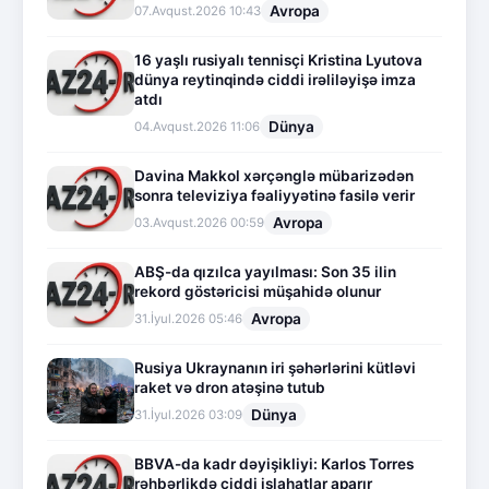
Avropa
07.Avqust.2026 10:43
16 yaşlı rusiyalı tennisçi Kristina Lyutova
dünya reytinqində ciddi irəliləyişə imza
atdı
Dünya
04.Avqust.2026 11:06
Davina Makkol xərçənglə mübarizədən
sonra televiziya fəaliyyətinə fasilə verir
Avropa
03.Avqust.2026 00:59
ABŞ-da qızılca yayılması: Son 35 ilin
rekord göstəricisi müşahidə olunur
Avropa
31.İyul.2026 05:46
Rusiya Ukraynanın iri şəhərlərini kütləvi
raket və dron atəşinə tutub
Dünya
31.İyul.2026 03:09
BBVA-da kadr dəyişikliyi: Karlos Torres
rəhbərlikdə ciddi islahatlar aparır