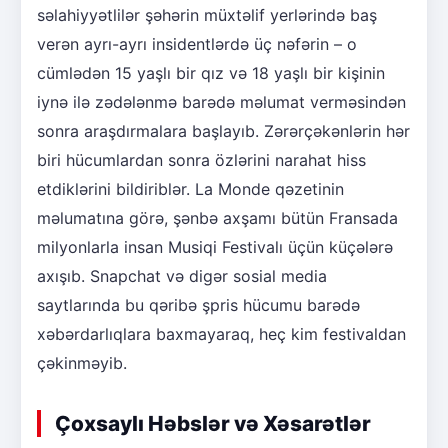
səlahiyyətlilər şəhərin müxtəlif yerlərində baş
verən ayrı-ayrı insidentlərdə üç nəfərin – o
cümlədən 15 yaşlı bir qız və 18 yaşlı bir kişinin
iynə ilə zədələnmə barədə məlumat verməsindən
sonra araşdırmalara başlayıb. Zərərçəkənlərin hər
biri hücumlardan sonra özlərini narahat hiss
etdiklərini bildiriblər. La Monde qəzetinin
məlumatına görə, şənbə axşamı bütün Fransada
milyonlarla insan Musiqi Festivalı üçün küçələrə
axışıb. Snapchat və digər sosial media
saytlarında bu qəribə şpris hücumu barədə
xəbərdarlıqlara baxmayaraq, heç kim festivaldan
çəkinməyib.
Çoxsaylı Həbslər və Xəsarətlər