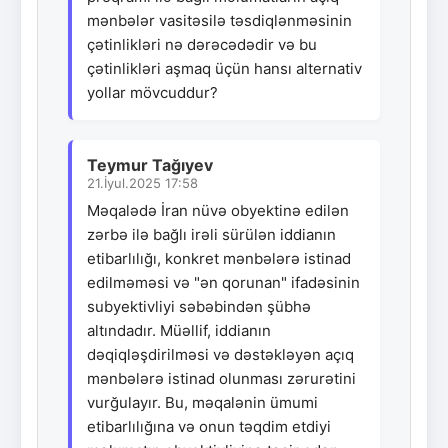
mənbələr vasitəsilə təsdiqlənməsinin
çətinlikləri nə dərəcədədir və bu
çətinlikləri aşmaq üçün hansı alternativ
yollar mövcuddur?
Teymur Tağıyev
21.İyul.2025 17:58
Məqalədə İran nüvə obyektinə edilən
zərbə ilə bağlı irəli sürülən iddianın
etibarlılığı, konkret mənbələrə istinad
edilməməsi və "ən qorunan" ifadəsinin
subyektivliyi səbəbindən şübhə
altındadır. Müəllif, iddianın
dəqiqləşdirilməsi və dəstəkləyən açıq
mənbələrə istinad olunması zərurətini
vurğulayır. Bu, məqalənin ümumi
etibarlılığına və onun təqdim etdiyi