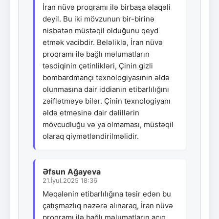
İran nüvə proqramı ilə birbaşa əlaqəli
deyil. Bu iki mövzunun bir-birinə
nisbətən müstəqil olduğunu qeyd
etmək vacibdir. Beləliklə, İran nüvə
proqramı ilə bağlı məlumatların
təsdiqinin çətinlikləri, Çinin gizli
bombardmançı texnologiyasının əldə
olunmasına dair iddianın etibarlılığını
zəiflətməyə bilər. Çinin texnologiyanı
əldə etməsinə dair dəlillərin
mövcudluğu və ya olmaması, müstəqil
olaraq qiymətləndirilməlidir.
Əfsun Ağayeva
21.İyul.2025 18:36
Məqalənin etibarlılığına təsir edən bu
çatışmazlıq nəzərə alınaraq, İran nüvə
proqramı ilə bağlı məlumatların açıq