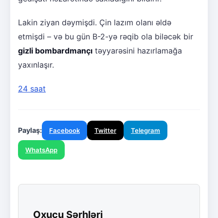
Lakin ziyan dəymişdi. Çin lazım olanı əldə
etmişdi – və bu gün B-2-yə rəqib ola biləcək bir
gizli bombardmançı
təyyarəsini hazırlamağa
yaxınlaşır.
24 saat
Paylaş:
Facebook
Twitter
Telegram
WhatsApp
Oxucu Şərhləri