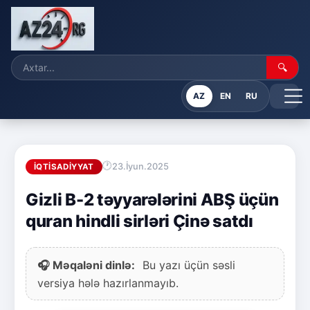
🔍
AZ
EN
RU
23.İyun.2025
İQTISADIYYAT
Gizli B-2 təyyarələrini ABŞ üçün
quran hindli sirləri Çinə satdı
🎧 Məqaləni dinlə:
Bu yazı üçün səsli
versiya hələ hazırlanmayıb.