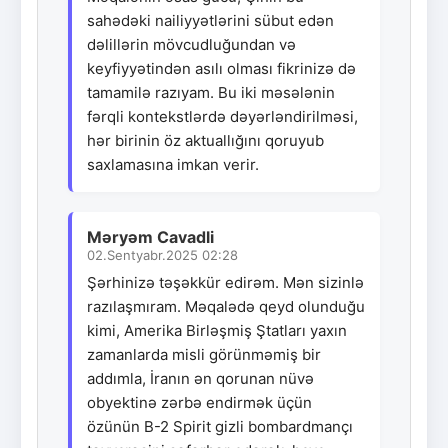
sahədəki nailiyyətlərini sübut edən
dəlillərin mövcudluğundan və
keyfiyyətindən asılı olması fikrinizə də
tamamilə razıyam. Bu iki məsələnin
fərqli kontekstlərdə dəyərləndirilməsi,
hər birinin öz aktuallığını qoruyub
saxlamasına imkan verir.
Məryəm Cavadli
02.Sentyabr.2025 02:28
Şərhinizə təşəkkür edirəm. Mən sizinlə
razılaşmıram. Məqalədə qeyd olunduğu
kimi, Amerika Birləşmiş Ştatları yaxın
zamanlarda misli görünməmiş bir
addımla, İranın ən qorunan nüvə
obyektinə zərbə endirmək üçün
özünün B-2 Spirit gizli bombardmançı