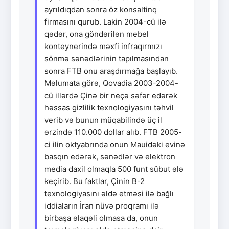
ayrıldıqdan sonra öz konsaltinq
firmasını qurub. Lakin 2004-cü ilə
qədər, ona göndərilən mebel
konteynerində məxfi infraqırmızı
sönmə sənədlərinin tapılmasından
sonra FTB onu araşdırmağa başlayıb.
Məlumata görə, Qovadia 2003-2004-
cü illərdə Çinə bir neçə səfər edərək
həssas gizlilik texnologiyasını təhvil
verib və bunun müqabilində üç il
ərzində 110.000 dollar alıb. FTB 2005-
ci ilin oktyabrında onun Mauidəki evinə
basqın edərək, sənədlər və elektron
media daxil olmaqla 500 funt sübut ələ
keçirib. Bu faktlar, Çinin B-2
texnologiyasını əldə etməsi ilə bağlı
iddiaların İran nüvə proqramı ilə
birbaşa əlaqəli olmasa da, onun