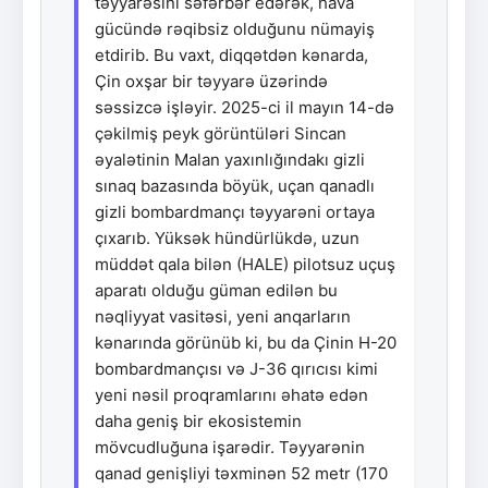
təyyarəsini səfərbər edərək, hava
gücündə rəqibsiz olduğunu nümayiş
etdirib. Bu vaxt, diqqətdən kənarda,
Çin oxşar bir təyyarə üzərində
səssizcə işləyir. 2025-ci il mayın 14-də
çəkilmiş peyk görüntüləri Sincan
əyalətinin Malan yaxınlığındakı gizli
sınaq bazasında böyük, uçan qanadlı
gizli bombardmançı təyyarəni ortaya
çıxarıb. Yüksək hündürlükdə, uzun
müddət qala bilən (HALE) pilotsuz uçuş
aparatı olduğu güman edilən bu
nəqliyyat vasitəsi, yeni anqarların
kənarında görünüb ki, bu da Çinin H-20
bombardmançısı və J-36 qırıcısı kimi
yeni nəsil proqramlarını əhatə edən
daha geniş bir ekosistemin
mövcudluğuna işarədir. Təyyarənin
qanad genişliyi təxminən 52 metr (170