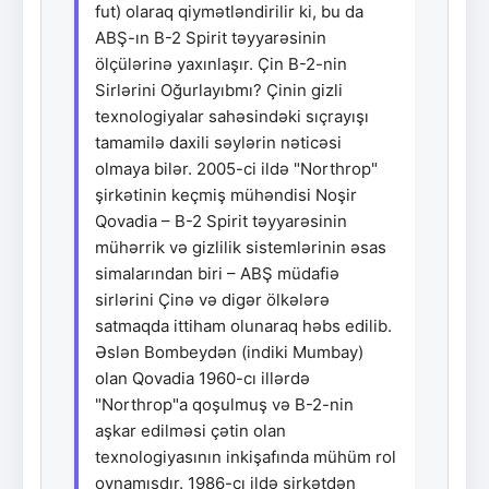
fut) olaraq qiymətləndirilir ki, bu da
ABŞ-ın B-2 Spirit təyyarəsinin
ölçülərinə yaxınlaşır. Çin B-2-nin
Sirlərini Oğurlayıbmı? Çinin gizli
texnologiyalar sahəsindəki sıçrayışı
tamamilə daxili səylərin nəticəsi
olmaya bilər. 2005-ci ildə "Northrop"
şirkətinin keçmiş mühəndisi Noşir
Qovadia – B-2 Spirit təyyarəsinin
mühərrik və gizlilik sistemlərinin əsas
simalarından biri – ABŞ müdafiə
sirlərini Çinə və digər ölkələrə
satmaqda ittiham olunaraq həbs edilib.
Əslən Bombeydən (indiki Mumbay)
olan Qovadia 1960-cı illərdə
"Northrop"a qoşulmuş və B-2-nin
aşkar edilməsi çətin olan
texnologiyasının inkişafında mühüm rol
oynamışdır. 1986-cı ildə şirkətdən