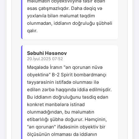
məlumatın obyektivliyinə təsir edən
əsas çatışmazlıqdır. Daha dəqiq və
yoxlanıla bilən məlumat təqdim
olunmadan, iddianın doğruluğu şübhəli
qalır.
Səbuhi Həsənov
20.İyul.2025 07:52
Məqalədə İranın "ən qorunan nüvə
obyektinə" B-2 Spirit bombardmançı
təyyarəsinin istifadə olunması ilə
edilən zərbə haqqında iddia edilmişdir.
Bu iddianın doğruluğunu təsdiq edən
konkret mənbələrə istinad
olunmadığından, bu məlumatın
etibarlılığı şübhə doğurur. Həmçinin,
"ən qorunan" ifadəsinin obyektiv bir
ölçüsünün olmaması da iddianın