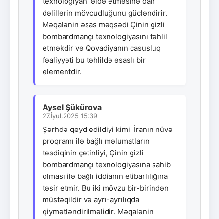
texnologiyanı əldə etməsinə dair
dəlillərin mövcudluğunu gücləndirir.
Məqalənin əsas məqsədi Çinin gizli
bombardmançı texnologiyasını təhlil
etməkdir və Qovadiyanın casusluq
fəaliyyəti bu təhlildə əsaslı bir
elementdir.
Aysel Şükürova
27.İyul.2025 15:39
Şərhdə qeyd edildiyi kimi, İranın nüvə
proqramı ilə bağlı məlumatların
təsdiqinin çətinliyi, Çinin gizli
bombardmançı texnologiyasına sahib
olması ilə bağlı iddianın etibarlılığına
təsir etmir. Bu iki mövzu bir-birindən
müstəqildir və ayrı-ayrılıqda
qiymətləndirilməlidir. Məqalənin