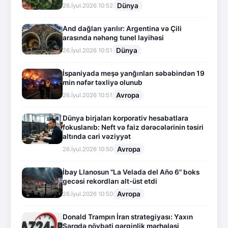
Dünya
26.İyul.2026 10:52
And dağları yarılır: Argentina və Çili
arasında nəhəng tunel layihəsi
Dünya
26.İyul.2026 10:51
İspaniyada meşə yanğınları səbəbindən 19
min nəfər təxliyə olunub
Avropa
26.İyul.2026 10:51
Dünya birjaları korporativ hesabatlara
fokuslanıb: Neft və faiz dərəcələrinin təsiri
altında cari vəziyyət
Avropa
26.İyul.2026 10:50
İbay Llanosun "La Velada del Año 6" boks
gecəsi rekordları alt-üst etdi
Avropa
26.İyul.2026 10:50
Donald Trampın İran strategiyası: Yaxın
Şərqdə növbəti gərginlik mərhələsi