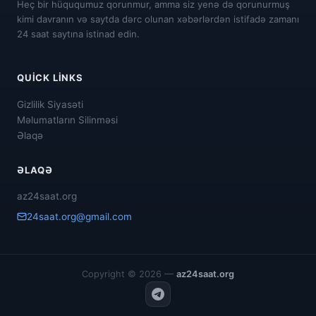
Heç bir hüququmuz qorunmur, amma siz yenə də qorunurmuş
kimi davranın və saytda dərc olunan xəbərlərdən istifadə zamanı
24 saat saytına istinad edin.
QUICK LINKS
Gizlilik Siyasəti
Məlumatların Silinməsi
Əlaqə
ƏLAQƏ
az24saat.org
24saat.org@gmail.com
Copyright © 2026 —
az24saat.org