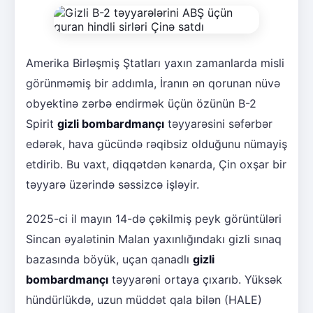
Amerika Birləşmiş Ştatları yaxın zamanlarda misli
görünməmiş bir addımla, İranın ən qorunan nüvə
obyektinə zərbə endirmək üçün özünün B-2
Spirit
gizli bombardmançı
təyyarəsini səfərbər
edərək, hava gücündə rəqibsiz olduğunu nümayiş
etdirib. Bu vaxt, diqqətdən kənarda, Çin oxşar bir
təyyarə üzərində səssizcə işləyir.
2025-ci il mayın 14-də çəkilmiş peyk görüntüləri
Sincan əyalətinin Malan yaxınlığındakı gizli sınaq
bazasında böyük, uçan qanadlı
gizli
bombardmançı
təyyarəni ortaya çıxarıb. Yüksək
hündürlükdə, uzun müddət qala bilən (HALE)