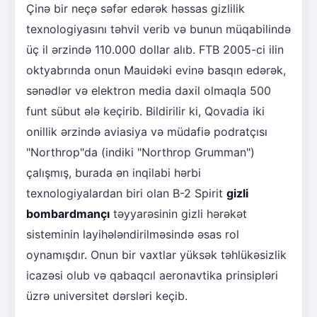
Çinə bir neçə səfər edərək həssas gizlilik
texnologiyasını təhvil verib və bunun müqabilində
üç il ərzində 110.000 dollar alıb. FTB 2005-ci ilin
oktyabrında onun Mauidəki evinə basqın edərək,
sənədlər və elektron media daxil olmaqla 500
funt sübut ələ keçirib. Bildirilir ki, Qovadia iki
onillik ərzində aviasiya və müdafiə podratçısı
"Northrop"da (indiki "Northrop Grumman")
çalışmış, burada ən inqilabi hərbi
texnologiyalardan biri olan B-2 Spirit
gizli
bombardmançı
təyyarəsinin gizli hərəkət
sisteminin layihələndirilməsində əsas rol
oynamışdır. Onun bir vaxtlar yüksək təhlükəsizlik
icazəsi olub və qabaqcıl aeronavtika prinsipləri
üzrə universitet dərsləri keçib.