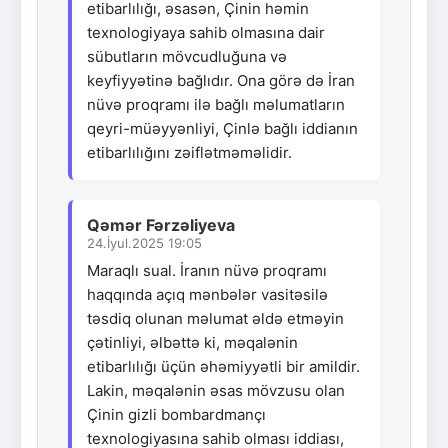
etibarlılığı, əsasən, Çinin həmin
texnologiyaya sahib olmasına dair
sübutların mövcudluğuna və
keyfiyyətinə bağlıdır. Ona görə də İran
nüvə proqramı ilə bağlı məlumatların
qeyri-müəyyənliyi, Çinlə bağlı iddianın
etibarlılığını zəiflətməməlidir.
Qəmər Fərzəliyeva
24.İyul.2025 19:05
Maraqlı sual. İranın nüvə proqramı
haqqında açıq mənbələr vasitəsilə
təsdiq olunan məlumat əldə etməyin
çətinliyi, əlbəttə ki, məqalənin
etibarlılığı üçün əhəmiyyətli bir amildir.
Lakin, məqalənin əsas mövzusu olan
Çinin gizli bombardmançı
texnologiyasına sahib olması iddiası,