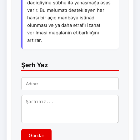
dəqiqliyinə şübhə ilə yanaşmağa əsas
verir. Bu məlumatı dəstəkləyən hər
hansı bir açıq mənbəyə istinad
olunması və ya daha ətraflı izahat
verilməsi məqalənin etibarlılığını
artırar.
Şərh Yaz
Göndər