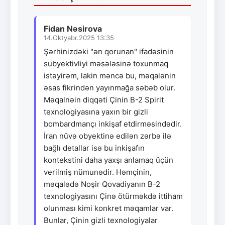
Fidan Nəsirova
14.Oktyabr.2025 13:35
Şərhinizdəki "ən qorunan" ifadəsinin
subyektivliyi məsələsinə toxunmaq
istəyirəm, lakin məncə bu, məqalənin
əsas fikrindən yayınmağa səbəb olur.
Məqalnəin diqqəti Çinin B-2 Spirit
texnologiyasına yaxın bir gizli
bombardmançı inkişaf etdirməsindədir.
İran nüvə obyektinə edilən zərbə ilə
bağlı detallar isə bu inkişafın
kontekstini daha yaxşı anlamaq üçün
verilmiş nümunədir. Həmçinin,
məqalədə Noşir Qovadiyanın B-2
texnologiyasını Çinə ötürməkdə ittiham
olunması kimi konkret məqamlar var.
Bunlar, Çinin gizli texnologiyalar