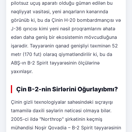
pilotsuz uçuş aparatı olduğu güman edilən bu
nəqliyyat vasitəsi, yeni anqarların kənarında
görünüb ki, bu da Çinin H-20 bombardmançısı və
J-36 qırıcısı kimi yeni nəsil proqramlarını əhatə
edən daha geniş bir ekosistemin mövcudluğuna
işarədir. Təyyarənin qanad genişliyi təxminən 52
metr (170 fut) olaraq qiymətləndirilir ki, bu da
ABŞ-ın B-2 Spirit təyyarəsinin ölçülərinə
yaxınlaşır.
Çin B-2-nin Sirlərini Oğurlayıbmı?
Çinin gizli texnologiyalar sahəsindəki sıçrayışı
tamamilə daxili səylərin nəticəsi olmaya bilər.
2005-ci ildə "Northrop" şirkətinin keçmiş
mühəndisi Noşir Qovadia – B-2 Spirit təyyarəsinin