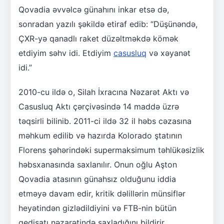
Qovadia əvvəlcə günahını inkar etsə də,
sonradan yazılı şəkildə etiraf edib: “Düşünəndə,
ÇXR-yə qanadlı raket düzəltməkdə kömək
etdiyim səhv idi. Etdiyim
casusluq
və xəyanət
idi.”
2010-cu ildə o, Silah İxracına Nəzarət Aktı və
Casusluq Aktı çərçivəsində 14 maddə üzrə
təqsirli bilinib. 2011-ci ildə 32 il həbs cəzasına
məhkum edilib və hazırda Kolorado ştatının
Florens şəhərindəki supermaksimum təhlükəsizlik
həbsxanasında saxlanılır. Onun oğlu Aşton
Qovadia atasının günahsız olduğunu iddia
etməyə davam edir, kritik dəlillərin münsiflər
heyətindən gizlədildiyini və FTB-nin bütün
gedişatı nəzarətində saxladığını bildirir.