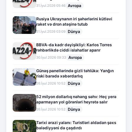
Avropa
31.İyul.2026 05:46
Rusiya Ukraynanın iri şəhərlərini kütləvi
raket və dron atəşinə tutub
Dünya
31.İyul.2026 03:09
BBVA-da kadr dəyişikliyi: Karlos Torres
rəhbərlikdə ciddi islahatlar aparır
Avropa
30.İyul.2026 09:33
Günəş panellərində gizli təhlükə: Yanğın
riski barədə xəbərdarlıq
Dünya
26.İyul.2026 10:52
52 milyon dollarlıq nəhəng səhv: Heç yerə
aparmayan yol görənləri heyrətə salır
Dünya
26.İyul.2026 10:52
Tarixi ərazi yalanı: Turistləri aldadan şəxs
bələdiyyəni də çaşdırdı