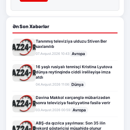
Ən Son Xəbərlər
Tanınmış televiziya ulduzu Stiven Ber
saxlanılıb
Avropa
07.Avqust.2026 10:43
16 yaşlı rusiyalı tennisçi Kristina Lyutova
dünya reytinqində ciddi irəliləyişə imza
atdı
Dünya
04.Avqust.2026 11:06
Davina Makkol xərçənglə mübarizədən
sonra televiziya fəaliyyətinə fasilə verir
Avropa
03.Avqust.2026 00:59
ABŞ-da qızılca yayılması: Son 35 ilin
rekord göstəricisi müşahidə olunur