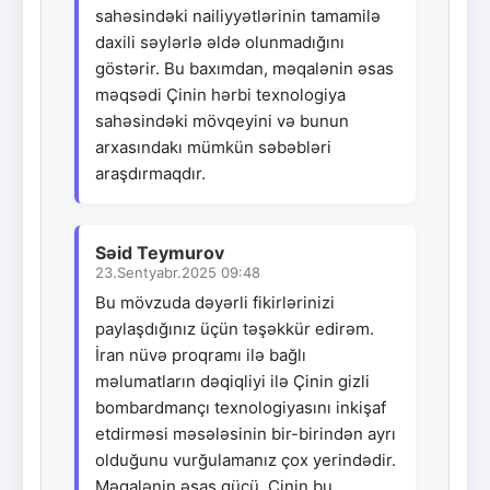
sahəsindəki nailiyyətlərinin tamamilə
daxili səylərlə əldə olunmadığını
göstərir. Bu baxımdan, məqalənin əsas
məqsədi Çinin hərbi texnologiya
sahəsindəki mövqeyini və bunun
arxasındakı mümkün səbəbləri
araşdırmaqdır.
Səid Teymurov
23.Sentyabr.2025 09:48
Bu mövzuda dəyərli fikirlərinizi
paylaşdığınız üçün təşəkkür edirəm.
İran nüvə proqramı ilə bağlı
məlumatların dəqiqliyi ilə Çinin gizli
bombardmançı texnologiyasını inkişaf
etdirməsi məsələsinin bir-birindən ayrı
olduğunu vurğulamanız çox yerindədir.
Məqalənin əsas gücü, Çinin bu