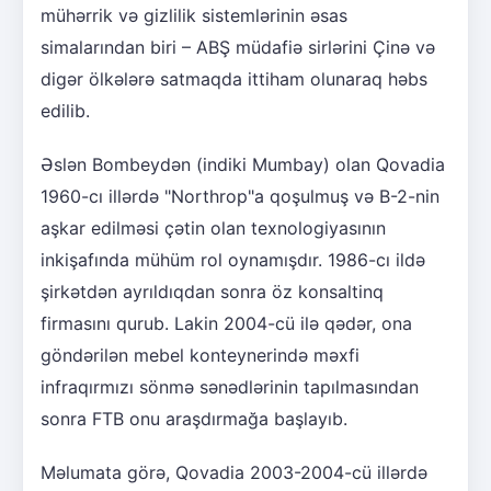
mühərrik və gizlilik sistemlərinin əsas
simalarından biri – ABŞ müdafiə sirlərini Çinə və
digər ölkələrə satmaqda ittiham olunaraq həbs
edilib.
Əslən Bombeydən (indiki Mumbay) olan Qovadia
1960-cı illərdə "Northrop"a qoşulmuş və B-2-nin
aşkar edilməsi çətin olan texnologiyasının
inkişafında mühüm rol oynamışdır. 1986-cı ildə
şirkətdən ayrıldıqdan sonra öz konsaltinq
firmasını qurub. Lakin 2004-cü ilə qədər, ona
göndərilən mebel konteynerində məxfi
infraqırmızı sönmə sənədlərinin tapılmasından
sonra FTB onu araşdırmağa başlayıb.
Məlumata görə, Qovadia 2003-2004-cü illərdə