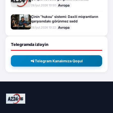
Avropa
26.İyul.2026 10:50
Çinin “hukou” sistemi: Daxili miqrantların
qarşısındakı görünməz sədd
Avropa
26.İyul.2026 10:22
Telegramda izləyin
📲 Telegram Kanalımıza Qoşul