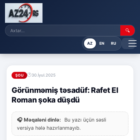
🔍
AZ
EN
RU
30.İyul.2025
ŞOU
Görünməmiş təsadüf: Rafet El
Roman şoka düşdü
🎧 Məqaləni dinlə:
Bu yazı üçün səsli
versiya hələ hazırlanmayıb.