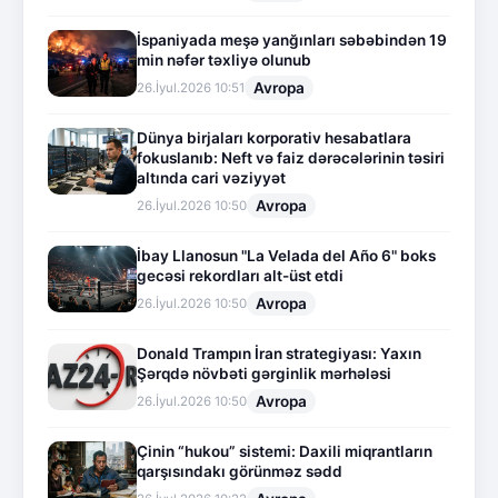
İspaniyada meşə yanğınları səbəbindən 19
min nəfər təxliyə olunub
Avropa
26.İyul.2026 10:51
Dünya birjaları korporativ hesabatlara
fokuslanıb: Neft və faiz dərəcələrinin təsiri
altında cari vəziyyət
Avropa
26.İyul.2026 10:50
İbay Llanosun "La Velada del Año 6" boks
gecəsi rekordları alt-üst etdi
Avropa
26.İyul.2026 10:50
Donald Trampın İran strategiyası: Yaxın
Şərqdə növbəti gərginlik mərhələsi
Avropa
26.İyul.2026 10:50
Çinin “hukou” sistemi: Daxili miqrantların
qarşısındakı görünməz sədd