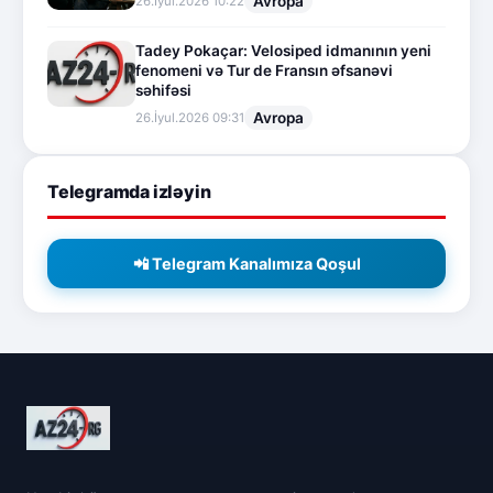
Avropa
26.İyul.2026 10:22
Tadey Pokaçar: Velosiped idmanının yeni
fenomeni və Tur de Fransın əfsanəvi
səhifəsi
Avropa
26.İyul.2026 09:31
Telegramda izləyin
📲 Telegram Kanalımıza Qoşul