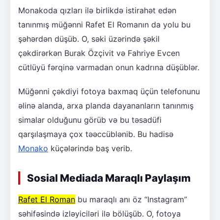
Monakoda qızları ilə birlikdə istirahət edən
tanınmış müğənni Rafet El Romanın da yolu bu
şəhərdən düşüb. O, səki üzərində şəkil
çəkdirərkən Burak Özçivit və Fahriye Evcen
cütlüyü fərqinə varmadan onun kadrına düşüblər.
Müğənni çəkdiyi fotoya baxmaq üçün telefonunu
əlinə alanda, arxa planda dayananların tanınmış
simalar olduğunu görüb və bu təsadüfi
qarşılaşmaya çox təəccüblənib. Bu hadisə
Monako
küçələrində baş verib.
Sosial Mediada Maraqlı Paylaşım
Rafet El Roman
bu maraqlı anı öz “Instagram”
səhifəsində izləyiciləri ilə bölüşüb. O, fotoya