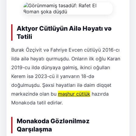
Aktyor Cütlüyün Ailə Həyatı və
Tətili
Burak Özçivit və Fahriye Evcen cütlüyü 2016-cı
ildə ailə həyatı qurmuşdu. Onların ilk oğlu Karan
2019-cu ildə dünyaya gəlmiş, ikinci oğulları
Kerem isə 2023-cü il yanvarın 18-də
doğulmuşdu. Şəxsi həyatları ilə daim diqqət
mərkəzində olan bu
məşhur cütlük
hazırda
Monakoda tətil edirlər.
Monakoda Gözlənilməz
Qarşılaşma