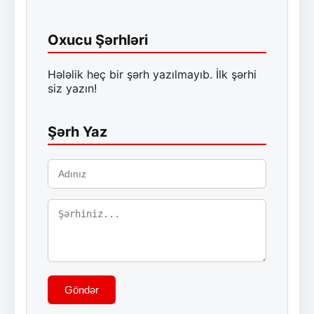
Oxucu Şərhləri
Hələlik heç bir şərh yazılmayıb. İlk şərhi
siz yazın!
Şərh Yaz
Göndər