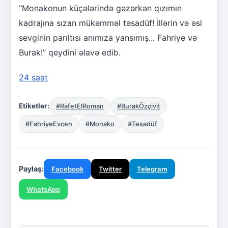
“Monakonun küçələrində gəzərkən qızımın
kadrajına sızan mükəmməl təsadüf! İllərin və əsl
sevginin parıltısı anımıza yansımış... Fahriye və
Burak!” qeydini əlavə edib.
24 saat
Etiketlər:
#RafetElRoman
#BurakÖzçivit
#FahriyeEvcen
#Monako
#Təsadüf
Paylaş:
Facebook
Twitter
Telegram
WhatsApp