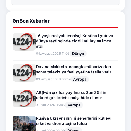
Ən Son Xəbərlər
16 yaşlı rusiyalı tennisçi Kristina Lyutova
dünya reytinqində ciddi irəliləyişə imza
atdı
Dünya
04.Avqust.2026 11:06
Davina Makkol xərçənglə mübarizədən
sonra televiziya fəaliyyətinə fasilə verir
Avropa
03.Avqust.2026 00:59
ABŞ-da qızılca yayılması: Son 35 ilin
rekord göstəricisi müşahidə olunur
Avropa
31.İyul.2026 05:46
Rusiya Ukraynanın iri şəhərlərini kütləvi
raket və dron atəşinə tutub
Dünya
31.İyul.2026 03:09