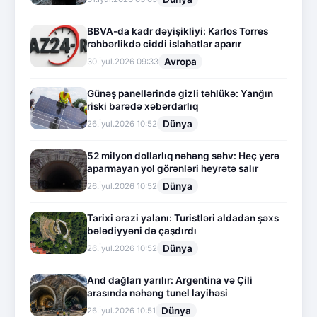
BBVA-da kadr dəyişikliyi: Karlos Torres
rəhbərlikdə ciddi islahatlar aparır
Avropa
30.İyul.2026 09:33
Günəş panellərində gizli təhlükə: Yanğın
riski barədə xəbərdarlıq
Dünya
26.İyul.2026 10:52
52 milyon dollarlıq nəhəng səhv: Heç yerə
aparmayan yol görənləri heyrətə salır
Dünya
26.İyul.2026 10:52
Tarixi ərazi yalanı: Turistləri aldadan şəxs
bələdiyyəni də çaşdırdı
Dünya
26.İyul.2026 10:52
And dağları yarılır: Argentina və Çili
arasında nəhəng tunel layihəsi
Dünya
26.İyul.2026 10:51