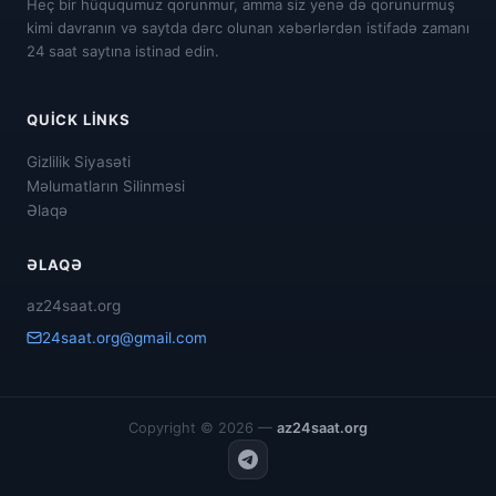
Heç bir hüququmuz qorunmur, amma siz yenə də qorunurmuş
kimi davranın və saytda dərc olunan xəbərlərdən istifadə zamanı
24 saat saytına istinad edin.
QUICK LINKS
Gizlilik Siyasəti
Məlumatların Silinməsi
Əlaqə
ƏLAQƏ
az24saat.org
24saat.org@gmail.com
Copyright © 2026 —
az24saat.org