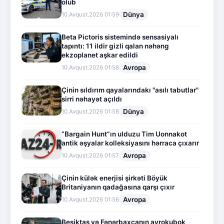
olub
Dünya
10.Avqust.2026 01:59
Beta Pictoris sistemində sensasiyalı
tapıntı: 11 ildir gizli qalan nəhəng
ekzoplanet aşkar edildi
Avropa
10.Avqust.2026 01:58
Çinin sıldırım qayalarındakı "asılı tabutlar"
sirri nəhayət açıldı
Dünya
10.Avqust.2026 01:58
“Bargain Hunt”ın ulduzu Tim Uonnakot
antik əşyalar kolleksiyasını hərraca çıxarır
Avropa
10.Avqust.2026 01:57
Çinin külək enerjisi şirkəti Böyük
Britaniyanın qadağasına qarşı çıxır
Avropa
10.Avqust.2026 01:56
Beşiktaş və Fənərbaxçanın avrokubok