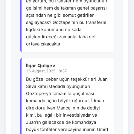
ediyorum, bu transfer hem oyuncunun
gelişimi hem de takımın genel başarısı
açısından ne gibi somut getiriler
sağlayacak? Göztepe'nin bu transferle
ligdeki konumunu ne kadar
güçlendireceği zamanla daha net
ortaya çıkacaktır.
İlqar Quliyev
26.Avqust.2025 18:37
Bu gözəl xəbər üçün təşəkkürlər! Juan
Silva kimi istedadlı oyunçunun
Göztepe-yə tamamilə qoşulması
komanda üçün böyük uğurdur. İdman
direktoru Ivan Mance-nin də dediyi
kimi, bu, ağıllı bir investisiyadır və
Juan'ın gələcəkdə də komandaya
böyük töhfələr verəcəyinə inanır. Ümid