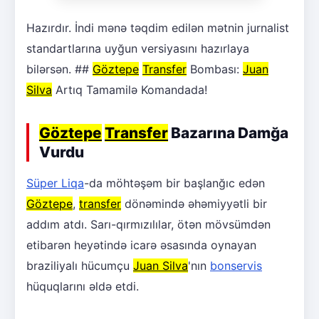
Hazırdır. İndi mənə təqdim edilən mətnin jurnalist
standartlarına uyğun versiyasını hazırlaya
bilərsən. ##
Göztepe
Transfer
Bombası:
Juan
Silva
Artıq Tamamilə Komandada!
Göztepe
Transfer
Bazarına Damğa
Vurdu
Süper Liqa
-da möhtəşəm bir başlanğıc edən
Göztepe
,
transfer
dönəmində əhəmiyyətli bir
addım atdı. Sarı-qırmızılılar, ötən mövsümdən
etibarən heyətində icarə əsasında oynayan
braziliyalı hücumçu
Juan Silva
'nın
bonservis
hüquqlarını əldə etdi.