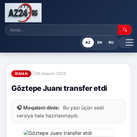
🔍
AZ
EN
RU
26.Avqust.2025
İDMAN
Göztepe Juanı transfer etdi
🎧 Məqaləni dinlə:
Bu yazı üçün səsli
versiya hələ hazırlanmayıb.