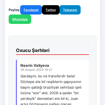
Paylaş:
Facebook
Twitter
Telegram
WhatsApp
Oxucu Şərhləri
Nəsrin Vəliyeva
26.Avqust.2025 19:27
Qardaşım, bu nə transferdir belə!
Göztepe elə bil rəqiblərin qapıçısının
başını qatdığı braziliyalı sehrbazı qəti
özünə "əsir" alıb. 2029-a qədər "bir
yerdəyik" deməkləri elə bil ki, Juan
artıq Göztepənin nəfəsi olacaq