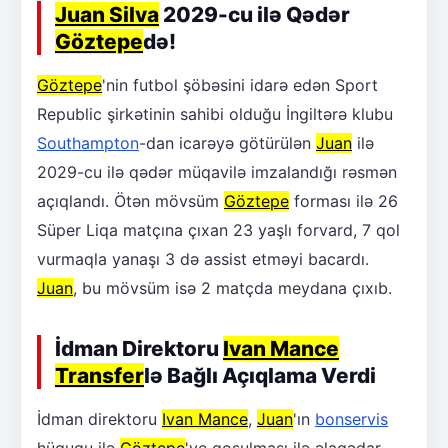
Juan Silva
2029-cu ilə Qədər
Göztepe
də!
Göztepe
'nin futbol şöbəsini idarə edən Sport
Republic şirkətinin sahibi olduğu İngiltərə klubu
Southampton
-dan icarəyə götürülən
Juan
ilə
2029-cu ilə qədər müqavilə imzalandığı rəsmən
açıqlandı. Ötən mövsüm
Göztepe
forması ilə 26
Süper Liqa matçına çıxan 23 yaşlı forvard, 7 qol
vurmaqla yanaşı 3 də assist etməyi bacardı.
Juan
, bu mövsüm isə 2 matçda meydana çıxıb.
İdman Direktoru
Ivan Mance
Transfer
lə Bağlı Açıqlama Verdi
İdman direktoru
Ivan Mance
,
Juan
'ın
bonservis
hüququ ilə
Göztepe
'ye qoşulması ilə əlaqədar