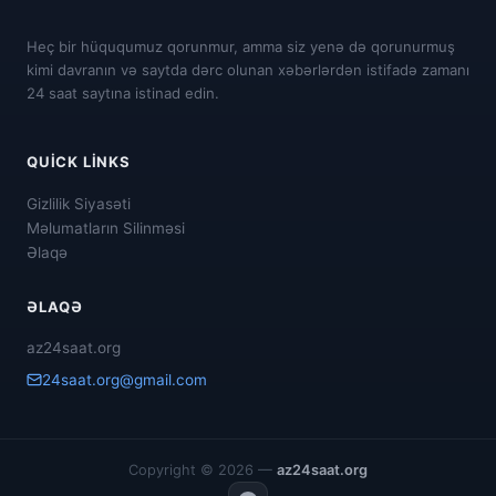
Heç bir hüququmuz qorunmur, amma siz yenə də qorunurmuş
kimi davranın və saytda dərc olunan xəbərlərdən istifadə zamanı
24 saat saytına istinad edin.
QUICK LINKS
Gizlilik Siyasəti
Məlumatların Silinməsi
Əlaqə
ƏLAQƏ
az24saat.org
24saat.org@gmail.com
Copyright © 2026 —
az24saat.org