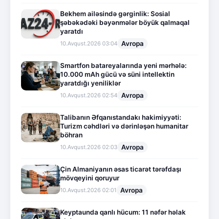
Bekhem ailəsində gərginlik: Sosial
şəbəkədəki bəyənmələr böyük qalmaqal
yaratdı
Avropa
10.Avqust.2026 03:04
Smartfon batareyalarında yeni mərhələ:
10.000 mAh gücü və süni intellektin
yaratdığı yeniliklər
Avropa
10.Avqust.2026 02:54
Talibanın Əfqanıstandakı hakimiyyəti:
Turizm cəhdləri və dərinləşən humanitar
böhran
Avropa
10.Avqust.2026 02:03
Çin Almaniyanın əsas ticarət tərəfdaşı
mövqeyini qoruyur
Avropa
10.Avqust.2026 02:01
Keyptaunda qanlı hücum: 11 nəfər həlak