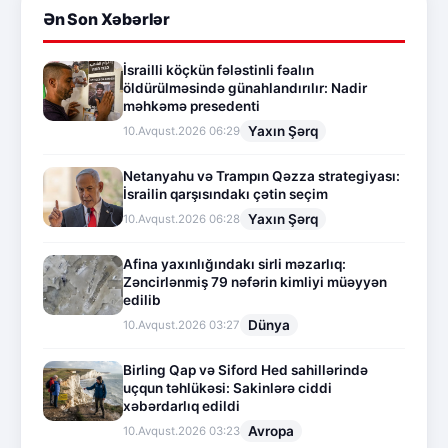
Ən Son Xəbərlər
İsrailli köçkün fələstinli fəalın
öldürülməsində günahlandırılır: Nadir
məhkəmə presedenti
Yaxın Şərq
10.Avqust.2026 06:29
Netanyahu və Trampın Qəzza strategiyası:
İsrailin qarşısındakı çətin seçim
Yaxın Şərq
10.Avqust.2026 06:28
Afina yaxınlığındakı sirli məzarlıq:
Zəncirlənmiş 79 nəfərin kimliyi müəyyən
edilib
Dünya
10.Avqust.2026 03:27
Birling Qap və Siford Hed sahillərində
uçqun təhlükəsi: Sakinlərə ciddi
xəbərdarlıq edildi
Avropa
10.Avqust.2026 03:23