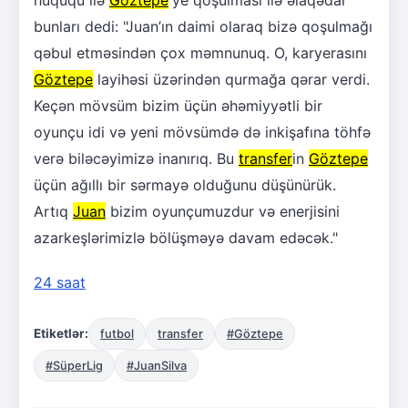
bunları dedi: "Juan’ın daimi olaraq bizə qoşulmağı
qəbul etməsindən çox məmnunuq. O, karyerasını
Göztepe
layihəsi üzərindən qurmağa qərar verdi.
Keçən mövsüm bizim üçün əhəmiyyətli bir
oyunçu idi və yeni mövsümdə də inkişafına töhfə
verə biləcəyimizə inanırıq. Bu
transfer
in
Göztepe
üçün ağıllı bir sərmayə olduğunu düşünürük.
Artıq
Juan
bizim oyunçumuzdur və enerjisini
azarkeşlərimizlə bölüşməyə davam edəcək."
24 saat
Etiketlər:
futbol
transfer
#Göztepe
#SüperLig
#JuanSilva