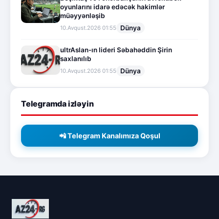
oyunlarını idarə edəcək hakimlər
müəyyənləşib
Dünya
10.Avqust.2026 01:55
ultrAslan-ın lideri Səbahəddin Şirin
saxlanılıb
Dünya
10.Avqust.2026 01:55
Telegramda izləyin
📲 Telegram Kanalımıza Qoşul