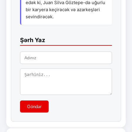
edək ki, Juan Silva Göztepe-də uğurlu
bir karyera keçirəcək və azarkeşləri
sevindirəcək.
Şərh Yaz
Göndər