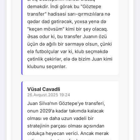
deməkdir. İndi görək bu "Göztepe
transfer" hadisəsi sarı-qırmızılılara nə
qədər dad gətirəcək, yoxsa yenə də
"keçən mövsüm" kimi bir şey olacaq.
Əsas odur ki, bu transfer Juanın özü
üçün də ağıllı bir sərmayə olsun, çünki
elə futbolçular var ki, klub seçməkdə
çətinlik çəkirlər, elə də bizim Juan kimi
klubunu seçənlər.
Vüsal Cavadli
26.Avqust.2025 19:24
Juan Silva'nın Göztepe'ye transferi,
onun 2029'a kadar takımda kalacak
olması ve daha uzun vadeli bir
stratejinin parçası olması açısından
oldukça heyecan verici. Ancak merak