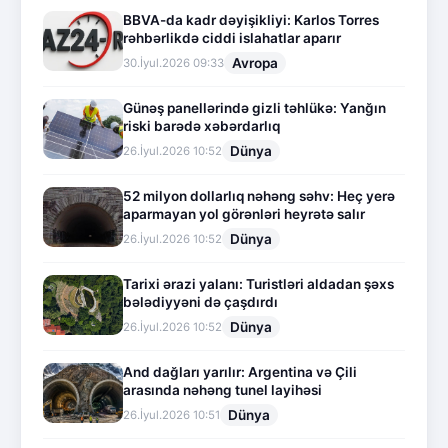
BBVA-da kadr dəyişikliyi: Karlos Torres
rəhbərlikdə ciddi islahatlar aparır
Avropa
30.İyul.2026 09:33
Günəş panellərində gizli təhlükə: Yanğın
riski barədə xəbərdarlıq
Dünya
26.İyul.2026 10:52
52 milyon dollarlıq nəhəng səhv: Heç yerə
aparmayan yol görənləri heyrətə salır
Dünya
26.İyul.2026 10:52
Tarixi ərazi yalanı: Turistləri aldadan şəxs
bələdiyyəni də çaşdırdı
Dünya
26.İyul.2026 10:52
And dağları yarılır: Argentina və Çili
arasında nəhəng tunel layihəsi
Dünya
26.İyul.2026 10:51