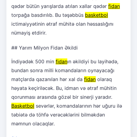
qədər bütün yarışlarda atılan xallar qədər
fidan
torpağa basdırılıb. Bu təşəbbüs
basketbol
ictimaiyyətinin ətraf mühitə olan həssaslığını
nümayiş etdirir.
## Yarım Milyon Fidan Əkildi
İndiyədək 500 min
fidan
ın əkildiyi bu layihədə,
bundan sonra milli komandaların oynayacağı
matçlarda qazanılan hər xal da
fidan
olaraq
həyata keçiriləcək. Bu, idman və ətraf mühitin
qorunması arasında gözəl bir sinerji yaradır.
Basketbol
sevərlər, komandalarının hər uğuru ilə
təbiətə də töhfə verəcəklərini bilməkdən
məmnun olacaqlar.