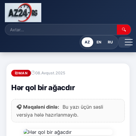
🔍
AZ
EN
RU
08.Avqust.2025
İDMAN
Hər qol bir ağacdır
🎧 Məqaləni dinlə:
Bu yazı üçün səsli
versiya hələ hazırlanmayıb.