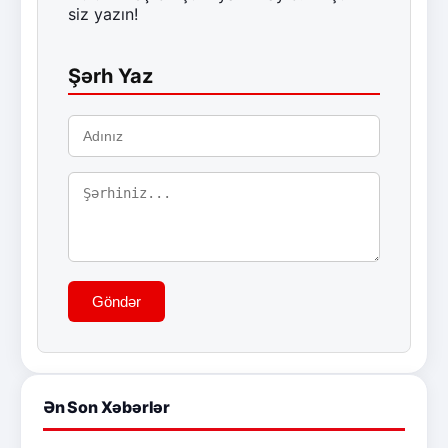
siz yazın!
Şərh Yaz
Göndər
Ən Son Xəbərlər