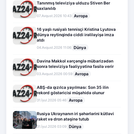
Tanınmış televiziya ulduzu Stiven Ber
saxlanılıb
Avropa
07.Avqust.2026 10:43
16 yaşlı rusiyalı tennisçi Kristina Lyutova
dünya reytinqində ciddi irəliləyişə imza
atdı
Dünya
04.Avqust.2026 11:06
Davina Makkol xərçənglə mübarizədən
sonra televiziya fəaliyyətinə fasilə verir
Avropa
03.Avqust.2026 00:59
ABŞ-da qızılca yayılması: Son 35 ilin
rekord göstəricisi müşahidə olunur
Avropa
31.İyul.2026 05:46
Rusiya Ukraynanın iri şəhərlərini kütləvi
raket və dron atəşinə tutub
Dünya
31.İyul.2026 03:09