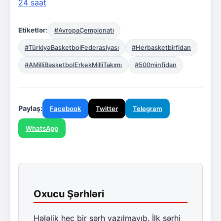
24 saat
Etiketlər:
#AvropaÇempionatı
#TürkiyəBasketbolFederasiyası
#Herbasketbirfidan
#AMilliBasketbolErkekMilliTakımı
#500minfidan
Paylaş:
Facebook
Twitter
Telegram
WhatsApp
Oxucu Şərhləri
Hələlik heç bir şərh yazılmayıb. İlk şərhi