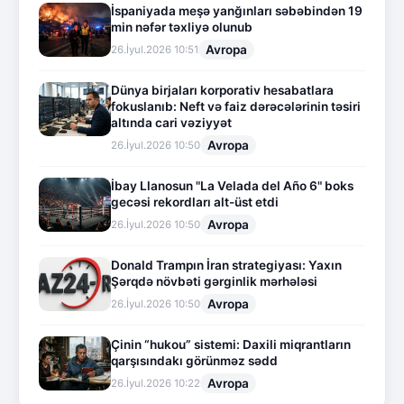
İspaniyada meşə yanğınları səbəbindən 19
min nəfər təxliyə olunub
Avropa
26.İyul.2026 10:51
Dünya birjaları korporativ hesabatlara
fokuslanıb: Neft və faiz dərəcələrinin təsiri
altında cari vəziyyət
Avropa
26.İyul.2026 10:50
İbay Llanosun "La Velada del Año 6" boks
gecəsi rekordları alt-üst etdi
Avropa
26.İyul.2026 10:50
Donald Trampın İran strategiyası: Yaxın
Şərqdə növbəti gərginlik mərhələsi
Avropa
26.İyul.2026 10:50
Çinin “hukou” sistemi: Daxili miqrantların
qarşısındakı görünməz sədd
Avropa
26.İyul.2026 10:22