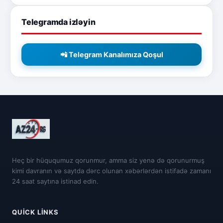
Telegramda izləyin
📲 Telegram Kanalımıza Qoşul
Heç bir hüququmuz qorunmur, amma siz yenə də qorunurmuş
kimi davranın və saytda dərc olunan xəbərlərdən istifadə zamanı
24 saat saytına istinad edin.
QUICK LINKS