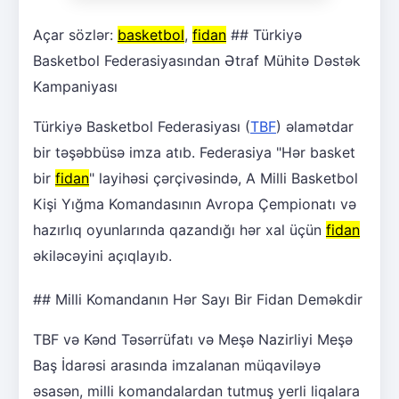
Açar sözlər:
basketbol
,
fidan
## Türkiyə
Basketbol Federasiyasından Ətraf Mühitə Dəstək
Kampaniyası
Türkiyə Basketbol Federasiyası (
TBF
) əlamətdar
bir təşəbbüsə imza atıb. Federasiya "Hər basket
bir
fidan
" layihəsi çərçivəsində, A Milli Basketbol
Kişi Yığma Komandasının Avropa Çempionatı və
hazırlıq oyunlarında qazandığı hər xal üçün
fidan
əkiləcəyini açıqlayıb.
## Milli Komandanın Hər Sayı Bir Fidan Deməkdir
TBF və Kənd Təsərrüfatı və Meşə Nazirliyi Meşə
Baş İdarəsi arasında imzalanan müqaviləyə
əsasən, milli komandalardan tutmuş yerli liqalara