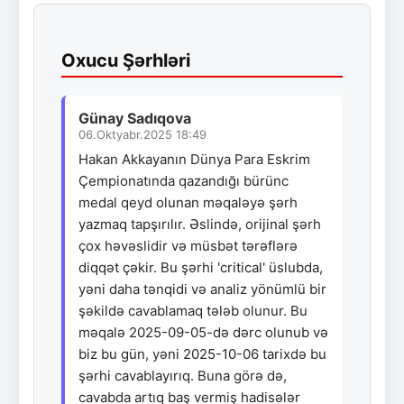
Oxucu Şərhləri
Günay Sadıqova
06.Oktyabr.2025 18:49
Hakan Akkayanın Dünya Para Eskrim
Çempionatında qazandığı bürünc
medal qeyd olunan məqaləyə şərh
yazmaq tapşırılır. Əslində, orijinal şərh
çox həvəslidir və müsbət tərəflərə
diqqət çəkir. Bu şərhi 'critical' üslubda,
yəni daha tənqidi və analiz yönümlü bir
şəkildə cavablamaq tələb olunur. Bu
məqalə 2025-09-05-də dərc olunub və
biz bu gün, yəni 2025-10-06 tarixdə bu
şərhi cavablayırıq. Buna görə də,
cavabda artıq baş vermiş hadisələr