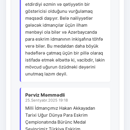
etdirdiyi əzmin və qətiyyətin bir
göstəricisi olduğunu vurğulamaq
məqsədi daşıyır. Belə nailiyyətlər
gələcək idmançılar üçün ilham
mənbəyi ola bilər və Azərbaycanda
para eskrim idmanının inkişafına töhfə
verə bilər. Bu medaldan daha böyük
hədəflərə çatmaq üçün bir pillə olaraq
istifadə etmək əlbəttə ki, vacibdir, lakin
mövcud uğurun özüdnəki dəyərini
unutmaq lazım deyil.
Pərviz Məmmədli
25.Sentyabr.2025 19:18
Milli İdmançımız Hakan Akkayadan
Tarixi Uğur Dünya Para Eskrim
Çempionatında Bürünc Medal
Sevincimiz Türkiyə Eskirim