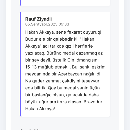
Rauf Ziyadli
05.Sentyabr.2025 09:33
Hakan Akkaya, sənə fəxarət duyuruq!
Budur elə bir qələbədir ki, "Hakan
Akkaya" adı tarixdə qızıl hərflərlə
yazılacaq. Bürünc medal qazanmaq az
bir şey deyil, üstəlik Çin idmançısını
15-13 məğlub etmək... Bu, sanki eskrim
meydanında bir Azərbaycan nağılı idi.
Nə qədər zəhmət çəkdiyini təsəvvür
edə bilirik. Qoy bu medal sənin üçün
bir başlanğıc olsun, gələcəkdə daha
böyük uğurlara imza atasan. Bravodur
Hakan Akkaya!