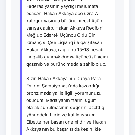
Federasiyasının yaydığı məlumata
əsasən, Hakan Akkaya epe üzrə A
kateqoriyasında bürünc medal üçün
yarışa qatılıb. Hakan Akkaya Rəqibini
Məğlub Edərək Üçüncü Oldu Çin
idmançısı Çen Liqianq ilə qarşılaşan
Hakan Akkaya, rəqibinə 15-13 hesabı
ilə qalib gələrək dünya üçüncüsü adını
qazanıb və bürünc medala sahib olub.
Sizin Hakan Akkaya'nın Dünya Para
Eskrim Şampiyonası'nda kazandığı
bronz madalya ile ilgili yorumunuzu
okudum. Madalyanın "tarihi uğur"
olarak sunulmasının değerini azalttığı
yönündeki fikrinize katılmıyorum.
Elbette her başarı önemlidir ve Hakan
Akkaya'nın bu başarısı da kesinlikle