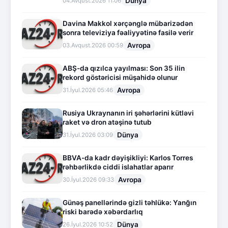
Dünya
04.Avqust.2026 11:06
Davina Makkol xərçənglə mübarizədən
sonra televiziya fəaliyyətinə fasilə verir
Avropa
03.Avqust.2026 00:59
ABŞ-da qızılca yayılması: Son 35 ilin
rekord göstəricisi müşahidə olunur
Avropa
31.İyul.2026 05:46
Rusiya Ukraynanın iri şəhərlərini kütləvi
raket və dron atəşinə tutub
Dünya
31.İyul.2026 03:09
BBVA-da kadr dəyişikliyi: Karlos Torres
rəhbərlikdə ciddi islahatlar aparır
Avropa
30.İyul.2026 09:33
Günəş panellərində gizli təhlükə: Yanğın
riski barədə xəbərdarlıq
Dünya
26.İyul.2026 10:52