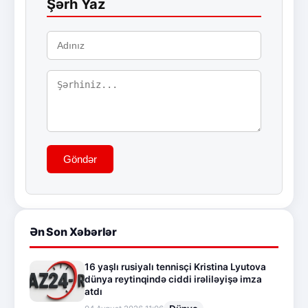
Şərh Yaz
Göndər
Ən Son Xəbərlər
16 yaşlı rusiyalı tennisçi Kristina Lyutova
dünya reytinqində ciddi irəliləyişə imza
atdı