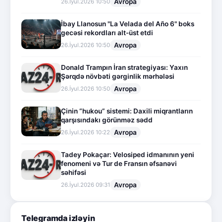
Avropa
26.İyul.2026 10:50
İbay Llanosun "La Velada del Año 6" boks
gecəsi rekordları alt-üst etdi
Avropa
26.İyul.2026 10:50
Donald Trampın İran strategiyası: Yaxın
Şərqdə növbəti gərginlik mərhələsi
Avropa
26.İyul.2026 10:50
Çinin “hukou” sistemi: Daxili miqrantların
qarşısındakı görünməz sədd
Avropa
26.İyul.2026 10:22
Tadey Pokaçar: Velosiped idmanının yeni
fenomeni və Tur de Fransın əfsanəvi
səhifəsi
Avropa
26.İyul.2026 09:31
Telegramda izləyin