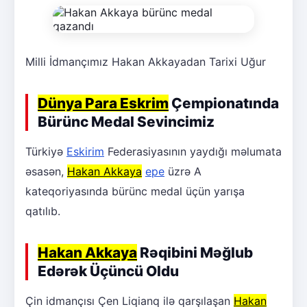
Milli İdmançımız Hakan Akkayadan Tarixi Uğur
Dünya Para Eskrim
Çempionatında
Bürünc Medal Sevincimiz
Türkiyə
Eskirim
Federasiyasının yaydığı məlumata
əsasən,
Hakan Akkaya
epe
üzrə A
kateqoriyasında bürünc medal üçün yarışa
qatılıb.
Hakan Akkaya
Rəqibini Məğlub
Edərək Üçüncü Oldu
Çin idmançısı Çen Liqianq ilə qarşılaşan
Hakan