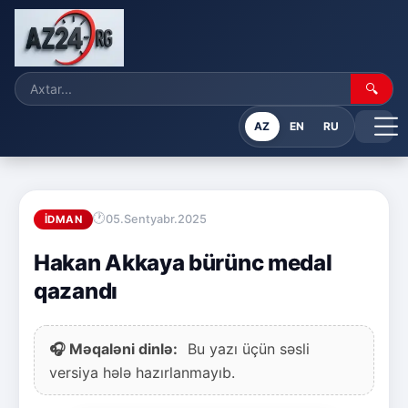
🔍
AZ
EN
RU
05.Sentyabr.2025
İDMAN
Hakan Akkaya bürünc medal
qazandı
🎧 Məqaləni dinlə:
Bu yazı üçün səsli
versiya hələ hazırlanmayıb.