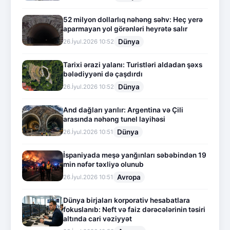
52 milyon dollarlıq nəhəng səhv: Heç yerə
aparmayan yol görənləri heyrətə salır
Dünya
26.İyul.2026 10:52
Tarixi ərazi yalanı: Turistləri aldadan şəxs
bələdiyyəni də çaşdırdı
Dünya
26.İyul.2026 10:52
And dağları yarılır: Argentina və Çili
arasında nəhəng tunel layihəsi
Dünya
26.İyul.2026 10:51
İspaniyada meşə yanğınları səbəbindən 19
min nəfər təxliyə olunub
Avropa
26.İyul.2026 10:51
Dünya birjaları korporativ hesabatlara
fokuslanıb: Neft və faiz dərəcələrinin təsiri
altında cari vəziyyət