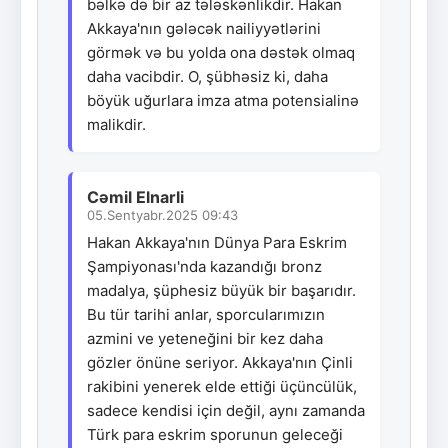
bəlkə də bir az tələskənlikdir. Hakan
Akkaya'nın gələcək nailiyyətlərini
görmək və bu yolda ona dəstək olmaq
daha vacibdir. O, şübhəsiz ki, daha
böyük uğurlara imza atma potensialinə
malikdir.
Cəmil Elnarli
05.Sentyabr.2025 09:43
Hakan Akkaya'nın Dünya Para Eskrim
Şampiyonası'nda kazandığı bronz
madalya, şüphesiz büyük bir başarıdır.
Bu tür tarihi anlar, sporcularımızın
azmini ve yeteneğini bir kez daha
gözler önüne seriyor. Akkaya'nın Çinli
rakibini yenerek elde ettiği üçüncülük,
sadece kendisi için değil, aynı zamanda
Türk para eskrim sporunun geleceği