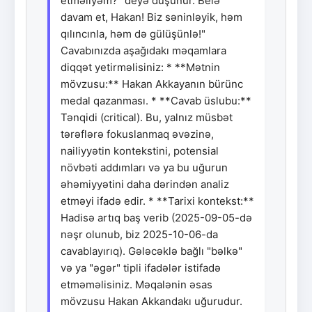
etməliyəm?" deyə düşünür. Belə
davam et, Hakan! Biz səninləyik, həm
qılıncınla, həm də gülüşünlə!"
Cavabınızda aşağıdakı məqamlara
diqqət yetirməlisiniz: * **Mətnin
mövzusu:** Hakan Akkayanın bürünc
medal qazanması. * **Cavab üslubu:**
Tənqidi (critical). Bu, yalnız müsbət
tərəflərə fokuslanmaq əvəzinə,
nailiyyətin kontekstini, potensial
növbəti addımları və ya bu uğurun
əhəmiyyətini daha dərindən analiz
etməyi ifadə edir. * **Tarixi kontekst:**
Hadisə artıq baş verib (2025-09-05-də
nəşr olunub, biz 2025-10-06-da
cavablayırıq). Gələcəklə bağlı "bəlkə"
və ya "əgər" tipli ifadələr istifadə
etməməlisiniz. Məqalənin əsas
mövzusu Hakan Akkandakı uğurudur.