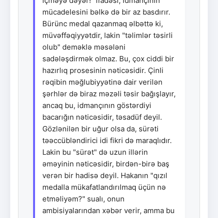
içməyə dəyər!" ifadəsi, idmançının
mücadelesini bəlkə də bir az basdırır.
Bürünc medal qazanmaq əlbəttə ki,
müvəffəqiyyətdir, lakin "təlimlər təsirli
olub" deməklə məsələni
sadələşdirmək olmaz. Bu, çox ciddi bir
hazırlıq prosesinin nəticəsidir. Çinli
rəqibin məğlubiyyətinə dair verilən
şərhlər də biraz məzəli təsir bağışlayır,
ancaq bu, idmançının göstərdiyi
bacarığın nəticəsidir, təsadüf deyil.
Gözlənilən bir uğur olsa da, sürəti
təəccübləndirici idi fikri də maraqlıdır.
Lakin bu "sürət" də uzun illərin
əməyinin nəticəsidir, birdən-birə baş
verən bir hadisə deyil. Hakanın "qızıl
medalla mükafatlandırılmaq üçün nə
etməliyəm?" sualı, onun
ambisiyalarından xəbər verir, amma bu