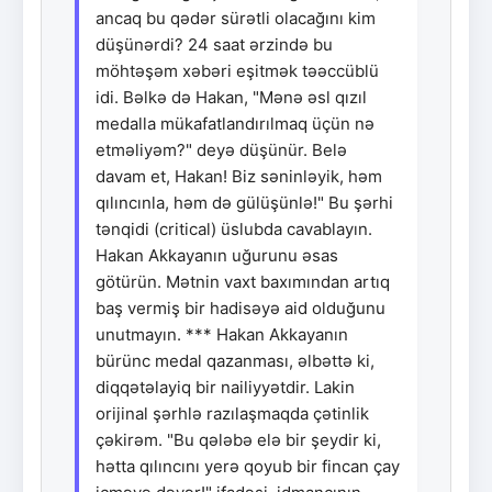
ancaq bu qədər sürətli olacağını kim
düşünərdi? 24 saat ərzində bu
möhtəşəm xəbəri eşitmək təəccüblü
idi. Bəlkə də Hakan, "Mənə əsl qızıl
medalla mükafatlandırılmaq üçün nə
etməliyəm?" deyə düşünür. Belə
davam et, Hakan! Biz səninləyik, həm
qılıncınla, həm də gülüşünlə!" Bu şərhi
tənqidi (critical) üslubda cavablayın.
Hakan Akkayanın uğurunu əsas
götürün. Mətnin vaxt baxımından artıq
baş vermiş bir hadisəyə aid olduğunu
unutmayın. *** Hakan Akkayanın
bürünc medal qazanması, əlbəttə ki,
diqqətəlayiq bir nailiyyətdir. Lakin
orijinal şərhlə razılaşmaqda çətinlik
çəkirəm. "Bu qələbə elə bir şeydir ki,
hətta qılıncını yerə qoyub bir fincan çay