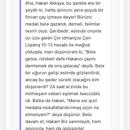
Aha, Hakan Akkaya, bu qələbə elə bir
şeydir ki, hətta qılıncını yerə qoyub bir
fincan çay içməyə dəyər! Bürünc
medalı belə qazandı, deməli, təlimlər
təsirli olub. Qəribədir, əslində onunla
üz-üzə gələn Çin idmançısı Çen
Liqianq 15-13 hesabı ilə məğlub
olduqda, mən düşünürəm ki, "Belə
getsə, növbəti dəfə Hakanın çayını
dəmləmək də ona qalacaq" deyib. Belə
bir uğurun gəlişi əslində gözlənilirdi,
ancaq bu qədər sürətli olacağını kim
düşünərdi? 24 saat ərzində bu
möhtəşəm xəbəri eşitmək təəccüblü
idi. Bəlkə də Hakan, "Mənə əsl qızıl
medalla mükafatlandırılmaq üçün nə
etməliyəm?" deyə düşünür. Belə
davam et, Hakan! Biz səninləyik, həm
qılıncınla, həm də gülüşünlə!