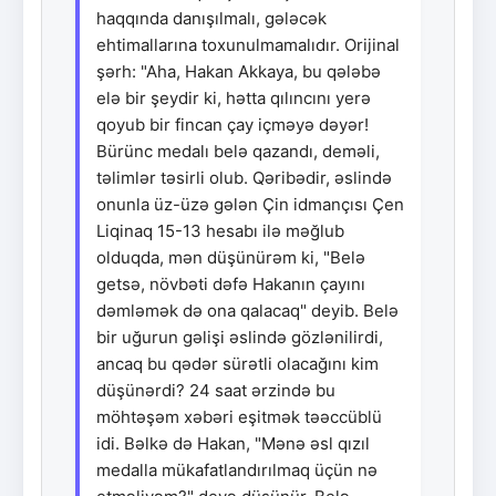
haqqında danışılmalı, gələcək
ehtimallarına toxunulmamalıdır. Orijinal
şərh: "Aha, Hakan Akkaya, bu qələbə
elə bir şeydir ki, hətta qılıncını yerə
qoyub bir fincan çay içməyə dəyər!
Bürünc medalı belə qazandı, deməli,
təlimlər təsirli olub. Qəribədir, əslində
onunla üz-üzə gələn Çin idmançısı Çen
Liqinaq 15-13 hesabı ilə məğlub
olduqda, mən düşünürəm ki, "Belə
getsə, növbəti dəfə Hakanın çayını
dəmləmək də ona qalacaq" deyib. Belə
bir uğurun gəlişi əslində gözlənilirdi,
ancaq bu qədər sürətli olacağını kim
düşünərdi? 24 saat ərzində bu
möhtəşəm xəbəri eşitmək təəccüblü
idi. Bəlkə də Hakan, "Mənə əsl qızıl
medalla mükafatlandırılmaq üçün nə