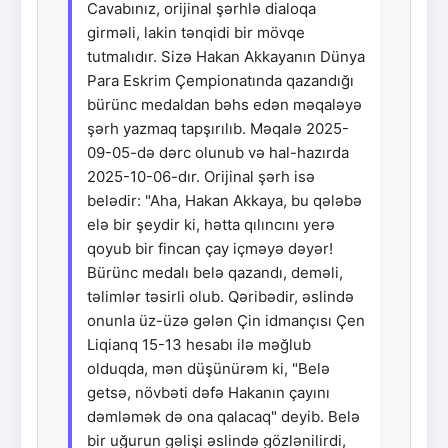
Cavabınız, orijinal şərhlə dialoqa
girməli, lakin tənqidi bir mövqe
tutmalıdır. Sizə Hakan Akkayanın Dünya
Para Eskrim Çempionatında qazandığı
bürünc medaldan bəhs edən məqaləyə
şərh yazmaq tapşırılıb. Məqalə 2025-
09-05-də dərc olunub və hal-hazırda
2025-10-06-dır. Orijinal şərh isə
belədir: "Aha, Hakan Akkaya, bu qələbə
elə bir şeydir ki, hətta qılıncını yerə
qoyub bir fincan çay içməyə dəyər!
Bürünc medalı belə qazandı, deməli,
təlimlər təsirli olub. Qəribədir, əslində
onunla üz-üzə gələn Çin idmançısı Çen
Liqianq 15-13 hesabı ilə məğlub
olduqda, mən düşünürəm ki, "Belə
getsə, növbəti dəfə Hakanın çayını
dəmləmək də ona qalacaq" deyib. Belə
bir uğurun gəlişi əslində gözlənilirdi,