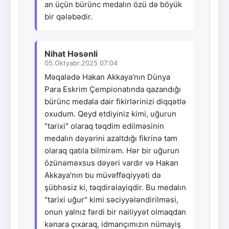
an üçün bürünc medalın özü də böyük
bir qələbədir.
Nihat Həsənli
05.Oktyabr.2025 07:04
Məqalədə Hakan Akkaya'nın Dünya
Para Eskrim Çempionatında qazandığı
bürünc medala dair fikirlərinizi diqqətlə
oxudum. Qeyd etdiyiniz kimi, uğurun
"tarixi" olaraq təqdim edilməsinin
medalın dəyərini azaltdığı fikrinə tam
olaraq qatıla bilmirəm. Hər bir uğurun
özünəməxsus dəyəri vardır və Hakan
Akkaya'nın bu müvəffəqiyyəti də
şübhəsiz ki, təqdirəlayiqdir. Bu medalın
"tarixi uğur" kimi səciyyələndirilməsi,
onun yalnız fərdi bir nailiyyət olmaqdan
kənara çıxaraq, idmançımızın nümayiş