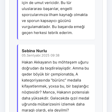
için de umut vericidir. Bu tür
uluslararası başarılar, engelli
sporcularımıza ilham kaynağı olmakta
ve sporun kapsayıcı gücünü
vurgulamaktadır. Bu başarıda emeği
geçen herkesi tebrik ederim.
Səbinə Nurlu
05.Sentyabr.2025 09:38
Hakan Akkayanın bu möhtəşəm uğuru
doğrudan da təqdirəlayiqdir. Amma bu
qədər böyük bir çempionatda, A
kateqoriyasında "bürünc" medalla
kifayətlənmək, yoxsa bu, bir başlanğıc
nöqtəsidir? Məncə, Hakanın potensialı
daha yüksəkdir. Gələcəkdə qızıl medal
uğrunda mübarizəsini izləmək daha
maraqlı olardı, elə deyilmi?