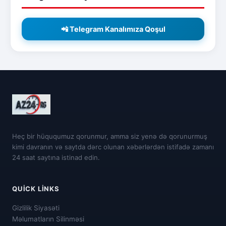
📲 Telegram Kanalımıza Qoşul
Heç bir hüququmuz qorunmur, amma siz yenə də qorunurmuş
kimi davranın və saytda dərc olunan xəbərlərdən istifadə zamanı
24 saat saytına istinad edin.
QUICK LINKS
Gizlilik Siyasəti
Məlumatların Silinməsi