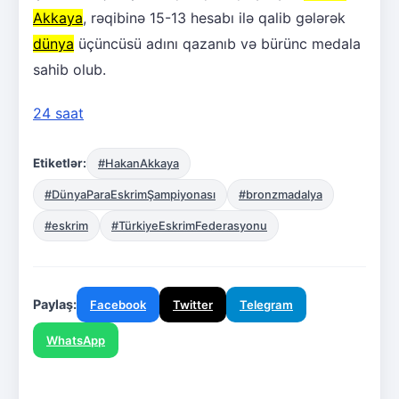
Akkaya
, rəqibinə 15-13 hesabı ilə qalib gələrək
dünya
üçüncüsü adını qazanıb və bürünc medala
sahib olub.
24 saat
Etiketlər:
#HakanAkkaya
#DünyaParaEskrimŞampiyonası
#bronzmadalya
#eskrim
#TürkiyeEskrimFederasyonu
Paylaş:
Facebook
Twitter
Telegram
WhatsApp