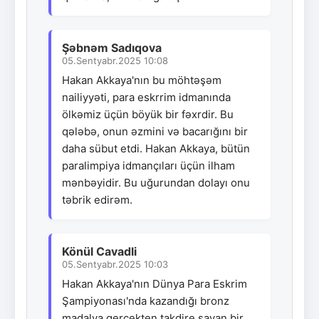
Şəbnəm Sadıqova
05.Sentyabr.2025 10:08
Hakan Akkaya'nın bu möhtəşəm
nailiyyəti, para eskrrim idmanında
ölkəmiz üçün böyük bir fəxrdir. Bu
qələbə, onun əzmini və bacarığını bir
daha sübut etdi. Hakan Akkaya, bütün
paralimpiya idmançıları üçün ilham
mənbəyidir. Bu uğurundan dolayı onu
təbrik edirəm.
Könül Cavadli
05.Sentyabr.2025 10:03
Hakan Akkaya'nın Dünya Para Eskrim
Şampiyonası'nda kazandığı bronz
madalya gerçekten takdire şayan bir