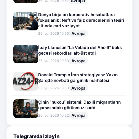
Avropa
26.İyul.2026 10:51
Dünya birjaları korporativ hesabatlara
fokuslanıb: Neft və faiz dərəcələrinin təsiri
altında cari vəziyyət
Avropa
26.İyul.2026 10:50
İbay Llanosun "La Velada del Año 6" boks
gecəsi rekordları alt-üst etdi
Avropa
26.İyul.2026 10:50
Donald Trampın İran strategiyası: Yaxın
Şərqdə növbəti gərginlik mərhələsi
Avropa
26.İyul.2026 10:50
Çinin “hukou” sistemi: Daxili miqrantların
qarşısındakı görünməz sədd
Avropa
26.İyul.2026 10:22
Telegramda izləyin