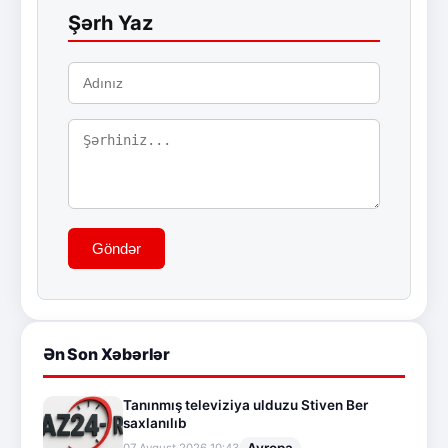
Şərh Yaz
Göndər
Ən Son Xəbərlər
Tanınmış televiziya ulduzu Stiven Ber
saxlanılıb