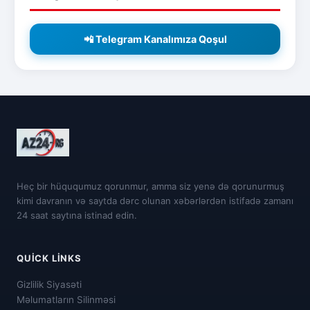
📲 Telegram Kanalımıza Qoşul
Heç bir hüququmuz qorunmur, amma siz yenə də qorunurmuş
kimi davranın və saytda dərc olunan xəbərlərdən istifadə zamanı
24 saat saytına istinad edin.
QUICK LINKS
Gizlilik Siyasəti
Məlumatların Silinməsi