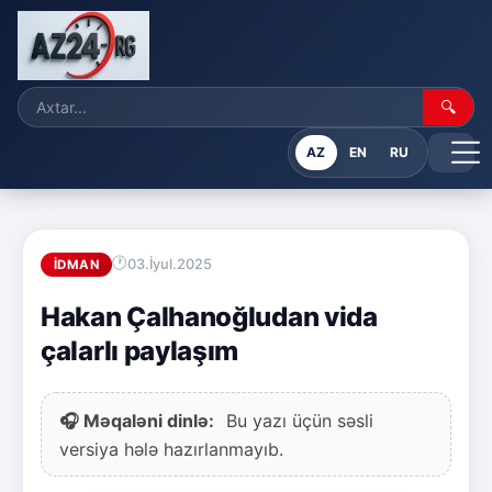
🔍
AZ
EN
RU
03.İyul.2025
İDMAN
Hakan Çalhanoğludan vida
çalarlı paylaşım
🎧 Məqaləni dinlə:
Bu yazı üçün səsli
versiya hələ hazırlanmayıb.