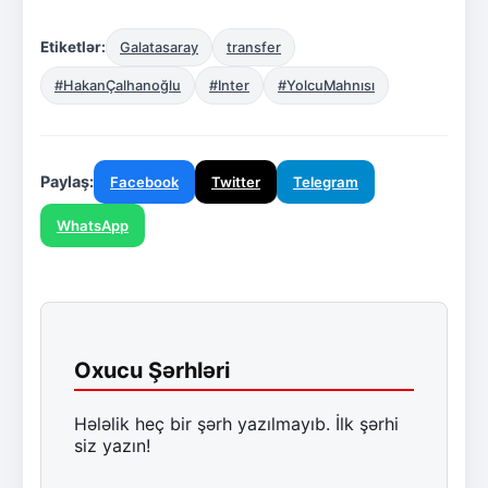
Etiketlər:
Galatasaray
transfer
#HakanÇalhanoğlu
#Inter
#YolcuMahnısı
Paylaş:
Facebook
Twitter
Telegram
WhatsApp
Oxucu Şərhləri
Hələlik heç bir şərh yazılmayıb. İlk şərhi
siz yazın!