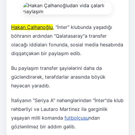
Hakan Çalhanoğlu
, "İnter" klubunda yaşadığı
böhranın ardından "Qalatasaray"a transfer
olacağı iddiaları fonunda, sosial media hesabında
diqqətçəkən bir paylaşım edib.
Bu paylaşım transfer şayiələrini daha da
gücləndirərək, tərəfdarlar arasında böyük
həyəcan yaradıb.
İtaliyanın "Seriya A" nəhənglərindən "İnter"də klub
rəhbərliyi və Lautaro Martinez ilə gərginlik
yaşayan milli komanda
futbolçusu
ndan
gözlənilməz bir addım gəlib.