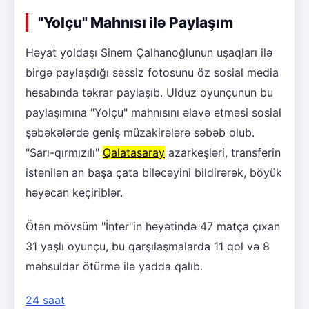
"Yolçu" Mahnısı ilə Paylaşım
Həyat yoldaşı Sinem Çalhanoğlunun uşaqları ilə
birgə paylaşdığı səssiz fotosunu öz sosial media
hesabında təkrar paylaşıb. Ulduz oyunçunun bu
paylaşımına "Yolçu" mahnısını əlavə etməsi sosial
şəbəkələrdə geniş müzakirələrə səbəb olub.
"Sarı-qırmızılı"
Qalatasaray
azarkeşləri, transferin
istənilən an başa çata biləcəyini bildirərək, böyük
həyəcan keçiriblər.
Ötən mövsüm "İnter"in heyətində 47 matça çıxan
31 yaşlı oyunçu, bu qarşılaşmalarda 11 qol və 8
məhsuldar ötürmə ilə yadda qalıb.
24 saat