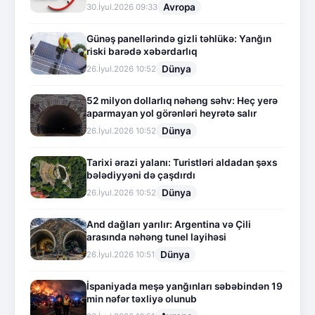
Avropa
30.İyul.2026 09:33
Günəş panellərində gizli təhlükə: Yanğın
riski barədə xəbərdarlıq
Dünya
26.İyul.2026 10:52
52 milyon dollarlıq nəhəng səhv: Heç yerə
aparmayan yol görənləri heyrətə salır
Dünya
26.İyul.2026 10:52
Tarixi ərazi yalanı: Turistləri aldadan şəxs
bələdiyyəni də çaşdırdı
Dünya
26.İyul.2026 10:52
And dağları yarılır: Argentina və Çili
arasında nəhəng tunel layihəsi
Dünya
26.İyul.2026 10:51
İspaniyada meşə yanğınları səbəbindən 19
min nəfər təxliyə olunub