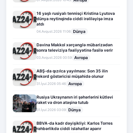
Avropa
07.Avqust.2026 10:43
16 yaşlı rusiyalı tennisçi Kristina Lyutova
dünya reytinqində ciddi irəliləyişə imza
atdı
Dünya
04.Avqust.2026 11:06
Davina Makkol xərçənglə mübarizədən
sonra televiziya fəaliyyətinə fasilə verir
Avropa
03.Avqust.2026 00:59
ABŞ-da qızılca yayılması: Son 35 ilin
rekord göstəricisi müşahidə olunur
Avropa
31.İyul.2026 05:46
Rusiya Ukraynanın iri şəhərlərini kütləvi
raket və dron atəşinə tutub
Dünya
31.İyul.2026 03:09
BBVA-da kadr dəyişikliyi: Karlos Torres
rəhbərlikdə ciddi islahatlar aparır